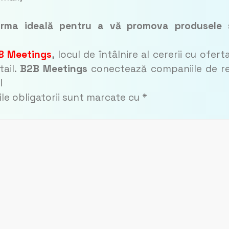
tforma ideală pentru a vă promova produsele
B Meetings
, locul de întâlnire al cererii cu ofert
tail.
B2B Meetings
conectează companiile de re
l
le obligatorii sunt marcate cu
*
NTARI