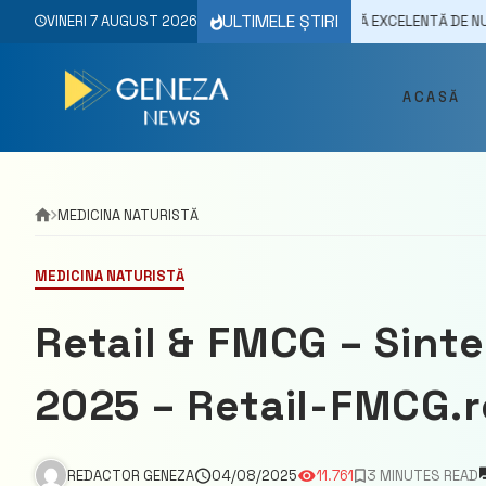
Skip
ULTIMELE ȘTIRI
RUCTELE ACESTUI COPAC SUNT O SURSĂ EXCELENTĂ DE NUTRIENȚI ȘI ANTI
VINERI 7 AUGUST 2026
to
content
ACASĂ
MEDICINA NATURISTĂ
MEDICINA NATURISTĂ
Retail & FMCG – Sinte
2025 – Retail-FMCG.r
REDACTOR GENEZA
04/08/2025
11.761
3 MINUTES READ