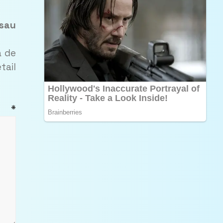
 sau
a de
tail
U
*