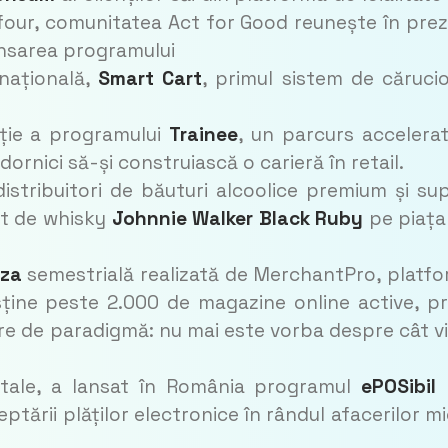
efour, comunitatea Act for Good reunește în pre
lansarea programului
 națională,
Smart Cart
, primul sistem de căruci
ție a programului
Trainee
, un parcurs accelera
 dornici să-și construiască o carieră în retail.
distribuitori de băuturi alcoolice premium și su
nt de whisky
Johnnie Walker Black Ruby
pe piața
iza
semestrială realizată de MerchantPro, platf
ține peste 2.000 de magazine online active, p
e de paradigmă: nu mai este vorba despre cât vi
igitale, a lansat în România programul
ePOSibil
ceptării plăților electronice în rândul afacerilor mic