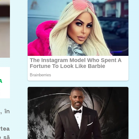
, în
atea
e să