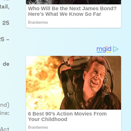
tail,
– 25
25 –
 de
and)
ine:
 Act