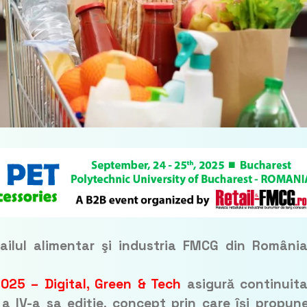
tailul alimentar şi industria FMCG din România
025 – Digital, Green & Tech
asigură continuit
 a IV-a sa ediție, concept prin care își propun