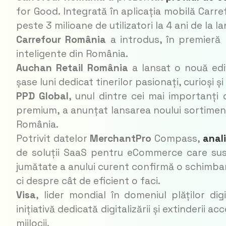
for Good. Integrată în aplicația mobilă Carr
peste 3 milioane de utilizatori la 4 ani de la 
Carrefour România
a introdus, în premieră
inteligente din România.
Auchan Retail România
a lansat o nouă edi
șase luni dedicat tinerilor pasionați, curioși și
PPD Global
, unul dintre cei mai importanți 
premium, a anunțat lansarea noului sortime
România.
Potrivit datelor
MerchantPro
Compass,
anal
de soluții SaaS pentru eCommerce care sus
jumătate a anului curent confirmă o schimbar
ci despre cât de eficient o faci.
Visa
, lider mondial în domeniul plăților d
inițiativă dedicată digitalizării și extinderii ac
mijlocii.