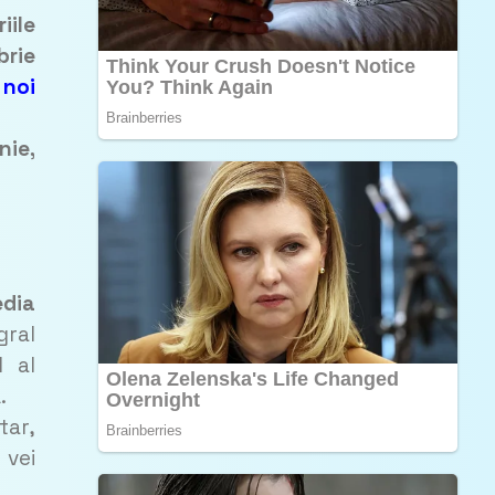
iile
brie
ă
noi
nie,
edia
gral
l al
.
ar,
 vei