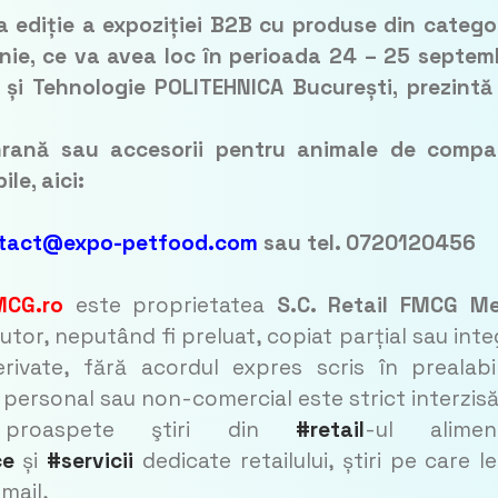
a ediție a expoziției B2B cu produse din categor
nie, ce va avea loc în perioada 24 – 25 septem
ă și Tehnologie POLITEHNICA București, prezint
hrană sau accesorii pentru animale de compa
ile, aici:
tact@expo-petfood.com
sau tel. 0720120456
MCG.ro
este proprietatea
S.C. Retail FMCG M
utor, neputând fi preluat, copiat parțial sau inte
rivate, fără acordul expres scris în prealabi
l personal sau non-comercial este strict interzisă
 proaspete ştiri din
#retail
-ul aliment
ce
și
#servicii
dedicate retailului, știri pe care le
mail,