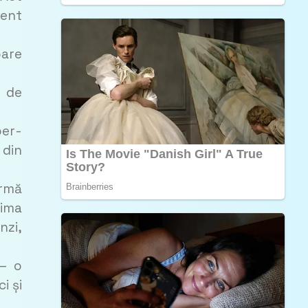
zent
oare
t de
per-
 din
ormă
rima
nzi,
– o
i și