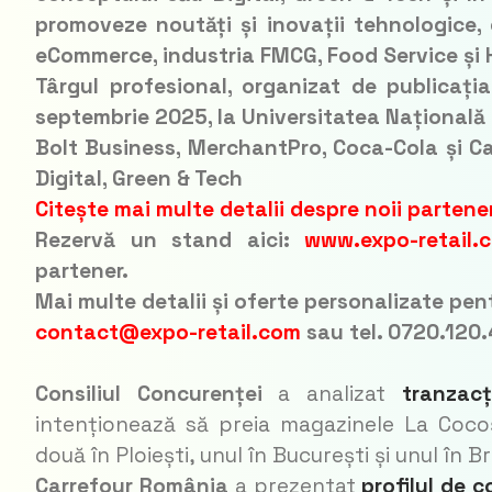
promoveze noutăți și inovații tehnologice,
eCommerce, industria FMCG, Food Service și
Târgul profesional, organizat de publicați
septembrie 2025, la Universitatea Națională 
Bolt Business, MerchantPro, Coca-Cola și Ca
Digital, Green & Tech
Citește mai multe detalii despre noii partener
Rezervă un stand aici:
www.expo-retail.
partener.
Mai multe detalii și oferte personalizate pen
contact@expo-retail.com
sau tel. 0720.120
Consiliul Concurenței
a analizat
tranzacț
intenționează să preia magazinele La Coco
două în Ploiești, unul în București și unul în B
Carrefour România
a prezentat
profilul de 