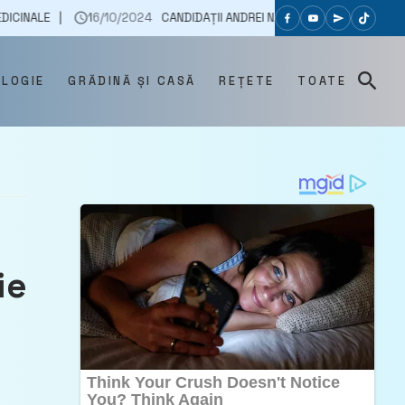
16/10/2024
CANDIDAȚII ANDREI NĂSTASE ȘI OCTAVIAN ȚÎCU ȘI-AU PREZ
OLOGIE
GRĂDINĂ ȘI CASĂ
REȚETE
TOATE
ie