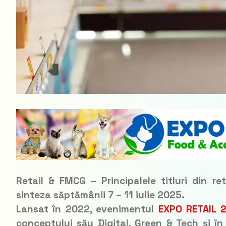
Retail & FMCG – Principalele titluri din re
sinteza săptămânii 7 – 11 iulie 2025.
Lansat în 2022, evenimentul
EXPO RETAIL 2
conceptului său
Digital, Green & Tech
și în