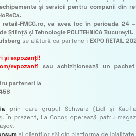
 echipamente și servicii pentru companii din
re
 HoReCa.
a retail-FMCG.ro, va avea loc în perioada 24 
de Știință și Tehnologie POLITEHNICA București.
rlsberg
se alătură ca parteneri
EXPO RETAIL 20
i și expozanți!
com/expozanti
sau achiziționează un pachet
tru parteneri la
.456
ia
prin care grupul Schwarz (Lidl și Kaufl
ș. În prezent, La Cocoș operează patru magaz
rașov.
consum
al clienților săi din platforma de loialitate