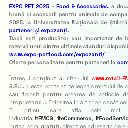
EXPO PET 2025 – Food & Accessories
, a dou
hrană și accesorii pentru animale de compa
2025, la Universitatea Națională de Științ
parteneri și expozanți
.
Dacă ești producător sau importator de 
rezervă unul dintre ultimele standuri disponib
www.expo-petfood.com/expozanti/
Oferte personalizate pentru parteneri la
con
Întregul conținut al site-ului
www.retail-F
S.R.L.
și este protejat de legea dreptului de a
sau folosit pentru crearea de articole de
proprietarului. Folosirea în alt scop decât ce
Fii primul care află cele mai
industria
#FMCG
,
#eCommerce
,
#FoodServi
putea primi
gratuit
, direct pe adresa ta de e-