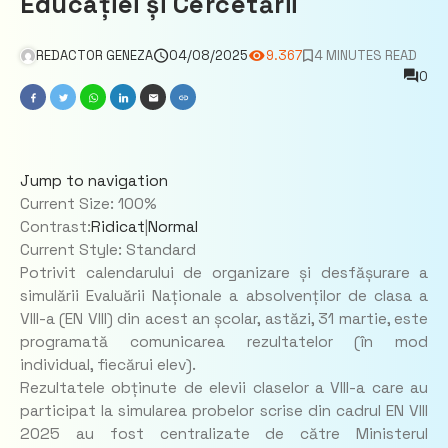
Educației și Cercetării
REDACTOR GENEZA
04/08/2025
9.367
4 MINUTES READ
0
Jump to navigation
Current Size:
100%
Contrast:
Ridicat
|
Normal
Current Style:
Standard
Potrivit calendarului de organizare și desfășurare a
simulării Evaluării Naționale a absolvenților de clasa a
VIII-a (EN VIII) din acest an școlar, astăzi, 31 martie, este
programată comunicarea rezultatelor (în mod
individual, fiecărui elev).
Rezultatele obținute de elevii claselor a VIII-a care au
participat la simularea probelor scrise din cadrul EN VIII
2025 au fost centralizate de către Ministerul