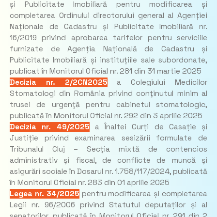
și Publicitate Imobiliară pentru modificarea și
completarea Ordinului directorului general al Agenției
Naționale de Cadastru și Publicitate Imobiliară nr.
16/2019 privind aprobarea tarifelor pentru serviciile
furnizate de Agenția Națională de Cadastru și
Publicitate Imobiliară și instituțiile sale subordonate,
publicat în Monitorul Oficial nr. 281 din 31 martie 2025
Decizia nr. 2/2CN2025
a Colegiului Medicilor
Stomatologi din România privind conţinutul minim al
trusei de urgenţă pentru cabinetul stomatologic,
publicată în Monitorul Oficial nr. 292 din 3 aprilie 2025
Decizia nr. 49/2025
a Înaltei Curți de Casație și
Justiție privind examinarea sesizării formulate de
Tribunalul Cluj – Secţia mixtă de contencios
administrativ şi fiscal, de conflicte de muncă şi
asigurări sociale în Dosarul nr. 1.758/117/2024, publicată
în Monitorul Oficial nr. 283 din 01 aprilie 2025
Legea nr. 34/2025
pentru modificarea și completarea
Legii nr. 96/2006 privind Statutul deputaților și al
senatorilor, publicată în Monitorul Oficial nr. 291 din 2