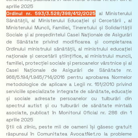
aprilie 2025
Ordinul nr. 593/3.528/398/412/2025
al Ministerului
Sănătății, al Ministerului Educației și Cercetării , al
Ministerului Muncii, Familiei, Tineretului și Solidarității
Sociale și al președintelui Casei Naționale de Asigurări
de Sănătate privind modificarea și completarea
Ordinului ministrului sănătății, al ministrului educației
naționale și cercetării științifice, al ministrului muncii,
familiei, protecției sociale și persoanelor vârstnice și al
Casei Naționale de Asigurări de Sănătate nr.
968/5.194/1.945/714/2016 pentru aprobarea Normelor
metodologice de aplicare a Legii nr. 151/2010 privind
serviciile specializate integrate de sănătate, educație
și sociale adresate persoanelor cu tulburări din
spectrul autist și cu tulburări de sănătate mintală
asociate, publicat în Monitorul Oficial nr. 286 din 1
aprilie 2025
Știi că zilnic, peste mii de oameni își găsesc gratuit
răspunsul în Comunitatea AvocatNet.ro la probleme