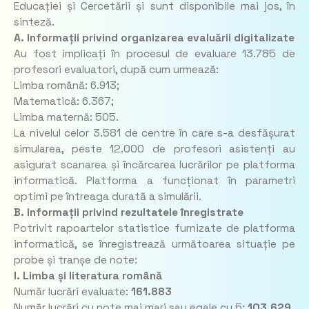
Educației și Cercetării și sunt disponibile mai jos, în
sinteză.
A. Informații privind organizarea evaluării digitalizate
Au fost implicați în procesul de evaluare 13.785 de
profesori evaluatori, după cum urmează:
Limba română: 6.913;
Matematică: 6.367;
Limba maternă: 505.
La nivelul celor 3.581 de centre în care s-a desfășurat
simularea, peste 12.000 de profesori asistenți au
asigurat scanarea și încărcarea lucrărilor pe platforma
informatică. Platforma a funcționat în parametri
optimi pe întreaga durată a simulării.
B. Informații privind rezultatele înregistrate
Potrivit rapoartelor statistice furnizate de platforma
informatică, se înregistrează următoarea situație pe
probe și tranșe de note:
I. Limba și literatura română
Număr lucrări evaluate:
161.883
Număr lucrări cu note mai mari sau egale cu 5:
103.629