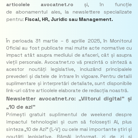
articolele avocatnet.ro
și, în funcție
de abonamentul ales, la newslettere specializate
pentru:
Fiscal, HR, Juridic
sau
Management.
În perioada 31 martie – 6 aprilie 2025, în Monitorul
Oficial au fost publicate mai multe acte normative cu
impact atât asupra mediului de afaceri, cât și asupra
vieții personale. Avocatnet.ro vă prezintă o sinteză a
acestor noutăți legislative, incluzând principalele
prevederi și datele de intrare în vigoare. Pentru detalii
suplimentare și interpretări detaliate, sunt disponibile
link-uri către articolele elaborate de redacția noastră.
Newsletter avocatnet.ro: „Viitorul digital” și
„10 de azi”
Primești gratuit suplimentul de weekend despre
impactul tehnologiei și cum să folosești AI, plus
sinteza „10 de Azi” (L-V) cu cele mai importante știri și
noutăți legislative. Rămâi informat, zi de zi și