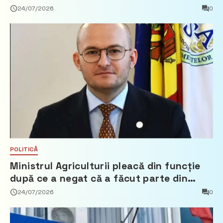
24/07/2026
0
POLITICĂ
Ministrul Agriculturii pleacă din funcție
după ce a negat că a făcut parte din
Partidul Democrat
24/07/2026
0