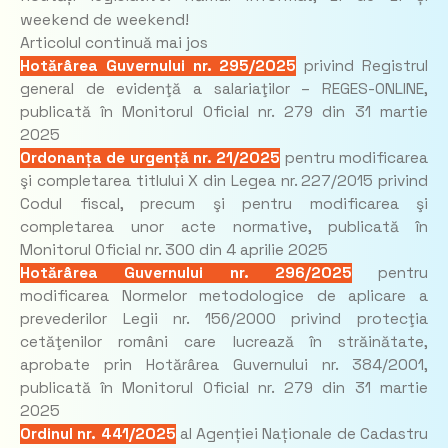
weekend de weekend!
Articolul continuă mai jos
Hotărârea Guvernului nr. 295/2025
privind Registrul
general de evidenţă a salariaţilor – REGES-ONLINE,
publicată în Monitorul Oficial nr. 279 din 31 martie
2025
Ordonanța de urgență nr. 21/2025
pentru modificarea
şi completarea titlului X din Legea nr. 227/2015 privind
Codul fiscal, precum şi pentru modificarea şi
completarea unor acte normative, publicată în
Monitorul Oficial nr. 300 din 4 aprilie 2025
Hotărârea Guvernului nr. 296/2025
pentru
modificarea Normelor metodologice de aplicare a
prevederilor Legii nr. 156/2000 privind protecţia
cetăţenilor români care lucrează în străinătate,
aprobate prin Hotărârea Guvernului nr. 384/2001,
publicată în Monitorul Oficial nr. 279 din 31 martie
2025
Ordinul nr. 441/2025
al Agenției Naționale de Cadastru