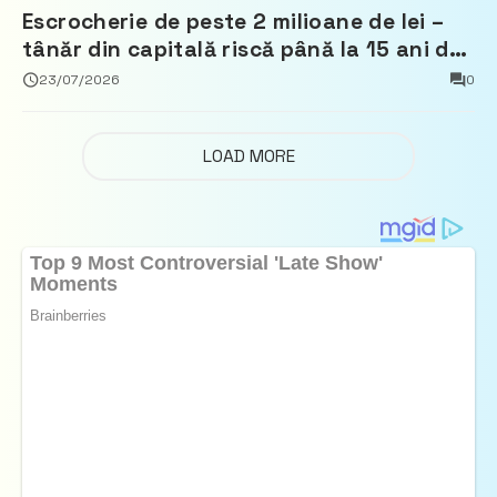
Escrocherie de peste 2 milioane de lei –
tânăr din capitală riscă până la 15 ani de
închisoare
23/07/2026
0
LOAD MORE