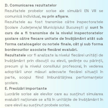
D. Comunicarea rezultatelor
Rezultatele probelor scrise ale simulării EN VIII se
comunică individual,
nu prin afișare
.
Rezultatele au fost transmise către Inspectoratele
Școlare Județene/al Municipiului București și
sunt în
curs de a fi transmise de la nivelul inspectoratelor
școlare către fiecare unitate de învățământ atât sub
forma cataloagelor cu notele finale, cât și sub forma
borderourilor asociate fiecărei evaluări.
Rezultatele
vor fi analizate la nivelul fiecărei unități de
învățământ prin discuții cu elevii, ședințe cu părinții,
precum și la nivelul consiliului profesoral, în vederea
adoptării unor măsuri adecvate fiecărei situații în
parte, scopul fiind îmbunătățirea performanțelor
școlare.
E. Precizări importante
Lucrările scrise ale elevilor care au susținut simularea
evaluării naționale se află în unitățile de învățământ în
care elevii au susținut probele scrise.