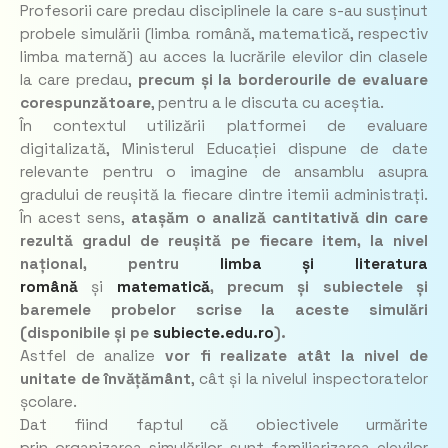
Profesorii care predau disciplinele la care s-au susținut
probele simulării (limba română, matematică, respectiv
limba maternă) au acces la lucrările elevilor din clasele
la care predau,
precum și la borderourile de evaluare
corespunzătoare
, pentru a le discuta cu aceștia.
În contextul utilizării platformei de evaluare
digitalizată, Ministerul Educației dispune de date
relevante pentru o imagine de ansamblu asupra
gradului de reușită la fiecare dintre itemii administrați.
În acest sens,
atașăm o analiză cantitativă din care
rezultă gradul de reușită pe fiecare item, la nivel
național, pentru
limba și literatura
română
și
matematică
, precum și subiectele și
baremele probelor scrise la aceste simulări
(disponibile și pe
subiecte.edu.ro
).
Astfel de analize
vor fi realizate atât la nivel de
unitate de învățământ
, cât și la nivelul inspectoratelor
școlare.
Dat fiind faptul că obiectivele urmărite