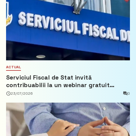
ACTUAL
Serviciul Fiscal de Stat invită
contribuabilii la un webinar gratuit
privind calculul impozitului pe bunurile
23/07/2026
0
imobiliare