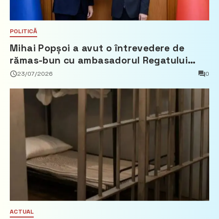
POLITICĂ
Mihai Popșoi a avut o întrevedere de
rămas-bun cu ambasadorul Regatului
Țărilor de Jos, Fred Duijn
23/07/2026
0
ACTUAL