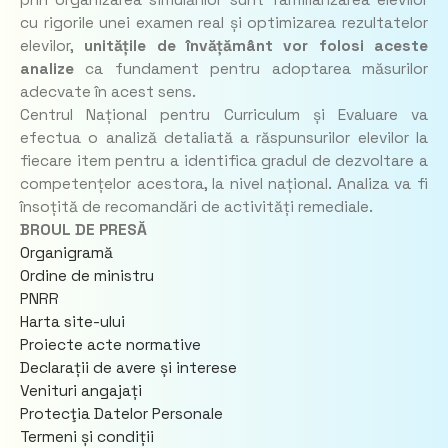
prin organizarea simulărilor sunt familiarizarea elevilor
cu rigorile unei examen real și optimizarea rezultatelor
elevilor,
unitățile de învățământ vor folosi aceste
analize
ca fundament pentru adoptarea măsurilor
adecvate în acest sens.
Centrul Național pentru Curriculum și Evaluare va
efectua o analiză detaliată a răspunsurilor elevilor la
fiecare item pentru a identifica gradul de dezvoltare a
competențelor acestora, la nivel național. Analiza va fi
însoțită de recomandări de activități remediale.
BROUL DE PRESĂ
Organigramă
Ordine de ministru
PNRR
Harta site-ului
Proiecte acte normative
Declarații de avere și interese
Venituri angajați
Protecţia Datelor Personale
Termeni și condiții