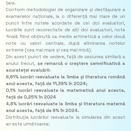
țara.
Conform metodologiei de organizare și desfășurare a
examenelor naționale, la o diferență mai mare de un
punct între notele acordate de cei doi evaluatori,
lucrările sunt recorectate de alți doi evaluatori, nota
finală fiind obținută ca medie aritmetică a celor două
note cu valori centrale, după eliminarea notelor
extreme (cea mai mare și cea mai mică).
Din acest punct de vedere, față de sesiunea similară a
anului trecut,
se remarcă o creștere semnificativă a
acurateței evaluării:
8,81% lucrări reevaluate la limba și literatura română
anul acesta, față de 11,39% în 2024;
0,1% lucrări reevaluate la matematică anul acesta,
față de 0,25% în 2024
4,8% lucrări reevaluate la limba și literatura maternă
anul acesta, față de 8% în 2024.
Distribuția lucrărilor reevaluate la simularea din acest
an este următoarea: