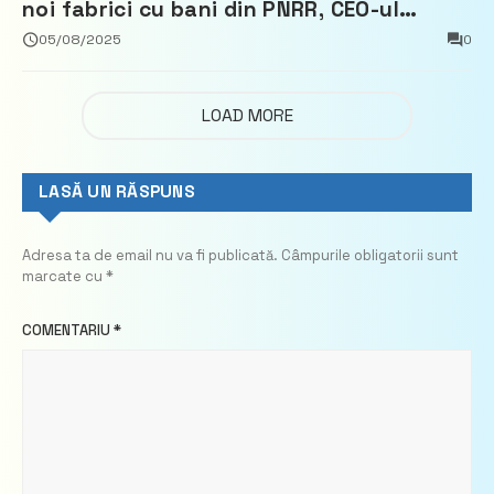
noi fabrici cu bani din PNRR, CEO-ul
demisionează – Profit.ro
05/08/2025
0
LOAD MORE
LASĂ UN RĂSPUNS
Adresa ta de email nu va fi publicată.
Câmpurile obligatorii sunt
marcate cu
*
COMENTARIU
*