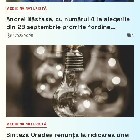
MEDICINA NATURISTĂ
Andrei Năstase, cu numărul 4 la alegerile
din 28 septembrie promite “ordine
europeană” și 10 miliarde pentru cetățeni
14/08/2025
0
MEDICINA NATURISTĂ
Sinteza Oradea renunță la ridicarea unei