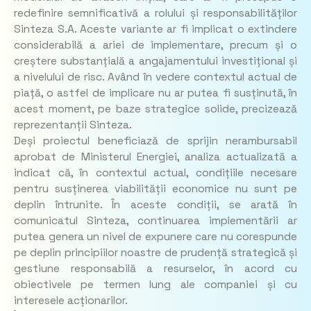
redefinire semnificativă a rolului și responsabilităților
Sinteza S.A. Aceste variante ar fi implicat o extindere
considerabilă a ariei de implementare, precum și o
creștere substanțială a angajamentului investițional și
a nivelului de risc. Având în vedere contextul actual de
piață, o astfel de implicare nu ar putea fi susținută, în
acest moment, pe baze strategice solide, precizează
reprezentanții Sinteza.
Deși proiectul beneficiază de sprijin nerambursabil
aprobat de Ministerul Energiei, analiza actualizată a
indicat că, în contextul actual, condițiile necesare
pentru susținerea viabilității economice nu sunt pe
deplin întrunite. În aceste condiții, se arată în
comunicatul Sinteza, continuarea implementării ar
putea genera un nivel de expunere care nu corespunde
pe deplin principiilor noastre de prudență strategică și
gestiune responsabilă a resurselor, în acord cu
obiectivele pe termen lung ale companiei și cu
interesele acționarilor.