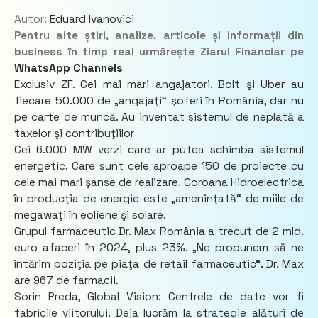
Autor:
Eduard Ivanovici
Pentru alte știri, analize, articole și informații din
business în timp real urmărește Ziarul Financiar pe
WhatsApp Channels
Exclusiv ZF. Cei mai mari angajatori. Bolt şi Uber au
fiecare 50.000 de „angajaţi“ şoferi în România, dar nu
pe carte de muncă. Au inventat sistemul de neplată a
taxelor şi contribuţiilor
Cei 6.000 MW verzi care ar putea schimba sistemul
energetic. Care sunt cele aproape 150 de proiecte cu
cele mai mari şanse de realizare. Coroana Hidroelectrica
în producţia de energie este „ameninţată“ de miile de
megawaţi în eoliene şi solare.
Grupul farmaceutic Dr. Max România a trecut de 2 mld.
euro afaceri în 2024, plus 23%. „Ne propunem să ne
întărim poziţia pe piaţa de retail farmaceutic“. Dr. Max
are 967 de farmacii.
Sorin Preda, Global Vision: Centrele de date vor fi
fabricile viitorului. Deja lucrăm la strategie alături de