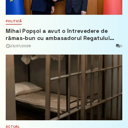
POLITICĂ
Mihai Popșoi a avut o întrevedere de
rămas-bun cu ambasadorul Regatului
Țărilor de Jos, Fred Duijn
23/07/2026
0
ACTUAL