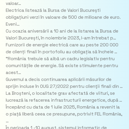
valoar…
Electrica listează la Bursa de Valori București
obligațiuni verzi în valoare de 500 de milioane de euro.
Eveni…
Cu ocazia aniversării a 10 ani de la listarea la Bursa de
Valori București, în noiembrie 2023, l-am întrebat p…
Furnizorii de energie electrică care au peste 200 000
de clienți finali în portofoliu au obligația să încheie …
“România trebuie să aibă un cadru legislativ pentru
comunitățile de energie. Să existe stimulente pentru
acest…
Guvernul a decis continuarea aplicării măsurilor de
sprijin incluse în OUG 27/2022 pentru clienţii finali din …
La Broșteni, o localitate grav afectată de viituri, se
lucrează la refacerea infrastructurii energetice, după …
Începând cu data de 1 iulie 2025, România a revenit la
o piață liberă ceea ce presupune, potrivit FEL România,
…
În perioada 1 -10 august, sistemul informatic de