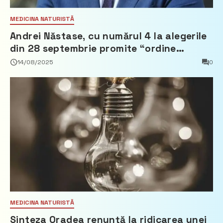
MEDICINA NATURISTĂ
Andrei Năstase, cu numărul 4 la alegerile
din 28 septembrie promite “ordine
europeană” și 10 miliarde pentru cetățeni
14/08/2025
0
MEDICINA NATURISTĂ
Sinteza Oradea renunță la ridicarea unei