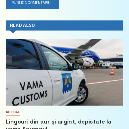
READ ALSO
ACTUAL
Lingouri din aur și argint, depistate la
vama Aeroport