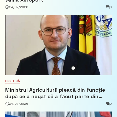
24/07/2026
0
POLITICĂ
Ministrul Agriculturii pleacă din funcție
după ce a negat că a făcut parte din
Partidul Democrat
24/07/2026
0