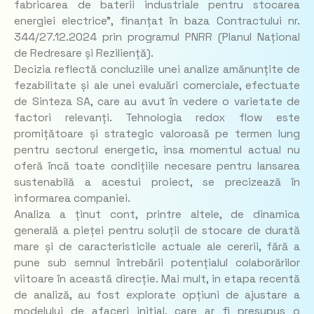
fabricarea de baterii industriale pentru stocarea
energiei electrice”, finanțat în baza Contractului nr.
344/27.12.2024 prin programul PNRR (Planul Național
de Redresare și Reziliență).
Decizia reflectă concluziile unei analize amănunțite de
fezabilitate și ale unei evaluări comerciale, efectuate
de Sinteza SA, care au avut în vedere o varietate de
factori relevanți. Tehnologia redox flow este
promițătoare și strategic valoroasă pe termen lung
pentru sectorul energetic, insa momentul actual nu
oferă încă toate condițiile necesare pentru lansarea
sustenabilă a acestui proiect, se precizează în
informarea companiei.
Analiza a ținut cont, printre altele, de dinamica
generală a pieței pentru soluții de stocare de durată
mare și de caracteristicile actuale ale cererii, fără a
pune sub semnul întrebării potențialul colaborărilor
viitoare în această direcție. Mai mult, in etapa recentă
de analiză, au fost explorate opțiuni de ajustare a
modelului de afaceri inițial, care ar fi presupus o