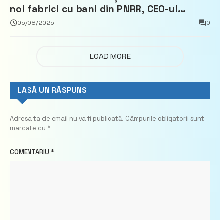
noi fabrici cu bani din PNRR, CEO-ul
demisionează – Profit.ro
05/08/2025
0
LOAD MORE
LASĂ UN RĂSPUNS
Adresa ta de email nu va fi publicată.
Câmpurile obligatorii sunt
marcate cu
*
COMENTARIU
*