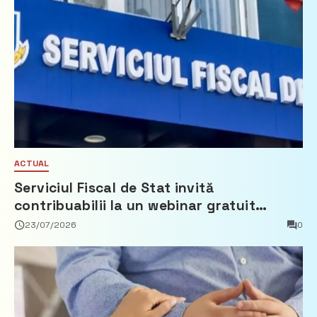
ACTUAL
Serviciul Fiscal de Stat invită
contribuabilii la un webinar gratuit
privind calculul impozitului pe bunurile
23/07/2026
0
imobiliare