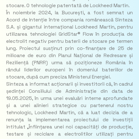
stocare. O tehnologie patentată de Lockheed Martin.
În noiembrie 2024, la București, a fost semnat un
Acord de Intenție între compania românească Sinteza
S.A. și gigantul internațional Lockheed Martin, pentru
utilizarea tehnologiei GridStar® Flow în producția de
electrolit negativ pentru baterii de stocare pe termen
lung. Proiectul susținut prin co-finanțare de 25 de
milioane de euro din Planul Național de Redresare și
Reziliență (PNRR) urma să poziționeze România în
rândul liderilor europeni în domeniul bateriilor de
stocare, după cum preciza Ministerul Energiei.
Sinteza a informat acționarii și investitorii că, în cadrul
ședinței Consiliului de Administrație din data de
19.05.2025, în urma unei evaluări interne aprofundate
și a unei alinieri strategice cu partenerul nostru
tehnologic, Lockheed Martin, că a luat decizia de a
renunța la implementarea proiectului de investiții
intitulat „Înființarea unei noi capacități de producție,
testare și reciclare a electrolitilor utilizați pentru