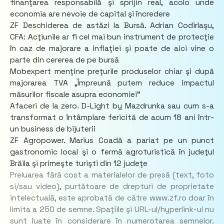
finanţarea responsabilă şi sprijin real, acolo unde
economia are nevoie de capital şi încredere
ZF Deschiderea de astăzi la Bursă. Adrian Codirlaşu,
CFA: Acţiunile ar fi cel mai bun instrument de protecţie
în caz de majorare a inflaţiei şi poate de aici vine o
parte din cererea de pe bursă
Mobexpert menţine preţurile produselor chiar şi după
majorarea TVA „Împreună putem reduce impactul
măsurilor fiscale asupra economiei“
Afaceri de la zero. D-Light by Mazdrunka sau cum s-a
transformat o întâmplare fericită de acum 18 ani într-
un business de bijuterii
ZF Agropower. Marius Coadă a pariat pe un punct
gastronomic local şi o fermă agroturistică în judeţul
Brăila şi primeşte turişti din 12 judeţe
Preluarea fără cost a materialelor de presă (text, foto
si/sau video), purtătoare de drepturi de proprietate
intelectuală, este aprobată de către www.zf.ro doar în
limita a 250 de semne. Spaţiile şi URL-ul/hyperlink-ul nu
sunt luate în considerare în numerotarea semnelor.