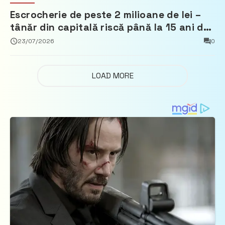
Escrocherie de peste 2 milioane de lei –
tânăr din capitală riscă până la 15 ani de
închisoare
23/07/2026
0
LOAD MORE