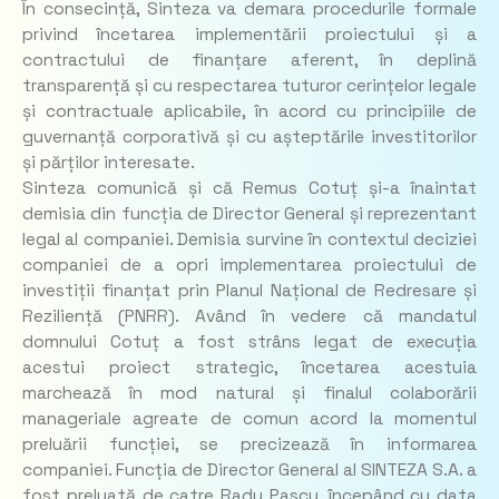
În consecință, Sinteza va demara procedurile formale
privind încetarea implementării proiectului și a
contractului de finanțare aferent, în deplină
transparență și cu respectarea tuturor cerințelor legale
și contractuale aplicabile, în acord cu principiile de
guvernanță corporativă și cu așteptările investitorilor
și părților interesate.
Sinteza comunică și că Remus Cotuț și-a înaintat
demisia din funcția de Director General și reprezentant
legal al companiei. Demisia survine în contextul deciziei
companiei de a opri implementarea proiectului de
investiții finanțat prin Planul Național de Redresare și
Reziliență (PNRR). Având în vedere că mandatul
domnului Cotuț a fost strâns legat de execuția
acestui proiect strategic, încetarea acestuia
marchează în mod natural și finalul colaborării
manageriale agreate de comun acord la momentul
preluării funcției, se precizează în informarea
companiei. Funcția de Director General al SINTEZA S.A. a
fost preluată de catre Radu Pascu, începând cu data