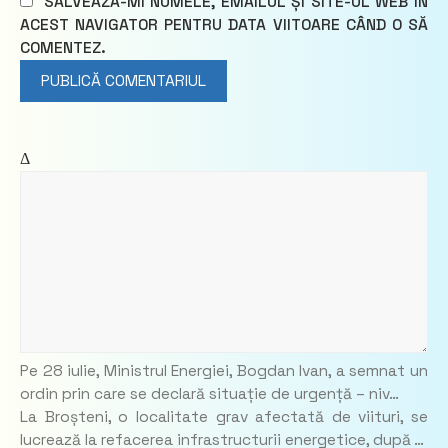
SALVEAZĂ-MI NUMELE, EMAILUL ȘI SITE-UL WEB ÎN
ACEST NAVIGATOR PENTRU DATA VIITOARE CÂND O SĂ
COMENTEZ.
Δ
Pe 28 iulie, Ministrul Energiei, Bogdan Ivan, a semnat un
ordin prin care se declară situație de urgență – niv…
La Broșteni, o localitate grav afectată de viituri, se
lucrează la refacerea infrastructurii energetice, după …