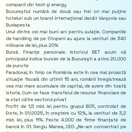
companii din tech şi energy
Bucureştiul numără de două sau trei ori mai puţine
hoteluri sub un brand internaţional decât Varşovia sau
Budapesta
Unul dintre cei mai buni ani pentru aviaţie. Companiile
de handling de pe Otopeni au ajuns la venituri de 340
milioane de lei, plus 20%
Bursă. Finanţe personale. Istoricul BET acum că
principalul indice bursier de la Bucureşti a atins 20.000
de puncte
Paradoxal, în timp ce România este în cea mai proastă
situaţie fiscală din ultimii 15 ani, românii înregistrează
cea mai mare acumulare de capital, de avere din toată
istoria. Cum se face transferul de resurse financiare de
la stat către sectorul privat
Profit de 1,5 mld. lei pentru grupul BCR, controlat de
Erste, în S1/2025, în creştere cu 12%, la venituri de 3,2
mld. lei, plus 11%. Peste 4.000 de firme finanţate de
bancă în S1. Sergiu Manea, CEO: „Ne-am concentrat pe