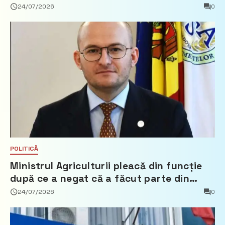
24/07/2026
0
POLITICĂ
Ministrul Agriculturii pleacă din funcție
după ce a negat că a făcut parte din
Partidul Democrat
24/07/2026
0