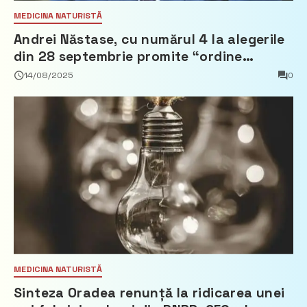
MEDICINA NATURISTĂ
Andrei Năstase, cu numărul 4 la alegerile
din 28 septembrie promite “ordine
europeană” și 10 miliarde pentru cetățeni
14/08/2025
0
MEDICINA NATURISTĂ
Sinteza Oradea renunță la ridicarea unei