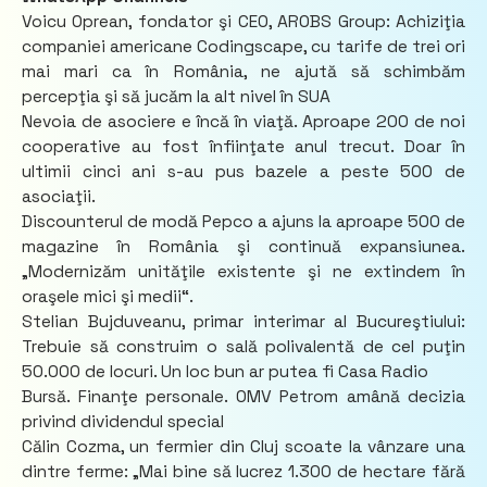
Voicu Oprean, fondator şi CEO, AROBS Group: Achiziţia
companiei americane Codingscape, cu tarife de trei ori
mai mari ca în România, ne ajută să schimbăm
percepţia şi să jucăm la alt nivel în SUA
Nevoia de asociere e încă în viaţă. Aproape 200 de noi
cooperative au fost înfiinţate anul trecut. Doar în
ultimii cinci ani s-au pus bazele a peste 500 de
asociaţii.
Discounterul de modă Pepco a ajuns la aproape 500 de
magazine în România şi continuă expansiunea.
„Modernizăm unităţile existente şi ne extindem în
oraşele mici şi medii“.
Stelian Bujduveanu, primar interimar al Bucureştiului:
Trebuie să construim o sală polivalentă de cel puţin
50.000 de locuri. Un loc bun ar putea fi Casa Radio
Bursă. Finanţe personale. OMV Petrom amână decizia
privind dividendul special
Călin Cozma, un fermier din Cluj scoate la vânzare una
dintre ferme: „Mai bine să lucrez 1.300 de hectare fără