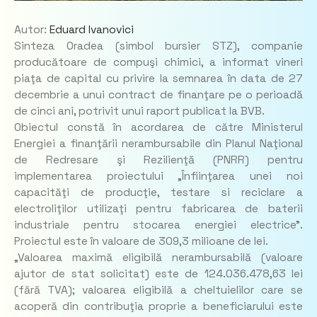
Autor:
Eduard Ivanovici
Sinteza Oradea (simbol bursier STZ), companie
producătoare de compuşi chimici, a informat vineri
piaţa de capital cu privire la semnarea în data de 27
decembrie a unui contract de finanţare pe o perioadă
de cinci ani, potrivit unui raport publicat la BVB.
Obiectul constă în acordarea de către Ministerul
Energiei a finanţării nerambursabile din Planul Naţional
de Redresare şi Rezilienţă (PNRR) pentru
implementarea proiectului „Înfiinţarea unei noi
capacităţi de producţie, testare si reciclare a
electroliţilor utilizaţi pentru fabricarea de baterii
industriale pentru stocarea energiei electrice”.
Proiectul este în valoare de 309,3 milioane de lei.
„Valoarea maximă eligibilă nerambursabilă (valoare
ajutor de stat solicitat) este de 124.036.478,63 lei
(fără TVA); valoarea eligibilă a cheltuielilor care se
acoperă din contribuţia proprie a beneficiarului este