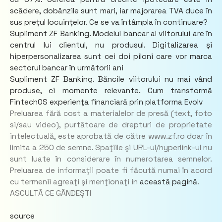
scădere, dobânzile sunt mari, iar majorarea TVA duce în
sus preţul locuinţelor. Ce se va întâmpla în continuare?
Supliment ZF Banking. Modelul bancar al viitorului are în
centrul lui clientul, nu produsul. Digitalizarea şi
hiperpersonalizarea sunt cei doi piloni care vor marca
sectorul bancar în următorii ani
Supliment ZF Banking. Băncile viitorului nu mai vând
produse, ci momente relevante. Cum transformă
FintechOS experienţa financiară prin platforma Evolv
Preluarea fără cost a materialelor de presă (text, foto
si/sau video), purtătoare de drepturi de proprietate
intelectuală, este aprobată de către www.zf.ro doar în
limita a 250 de semne. Spaţiile şi URL-ul/hyperlink-ul nu
sunt luate în considerare în numerotarea semnelor.
Preluarea de informaţii poate fi făcută numai în acord
cu termenii agreaţi şi menţionaţi in
această pagină
.
ASCULTĂ CE GÂNDEȘTI
source