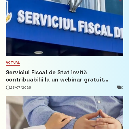
ACTUAL
Serviciul Fiscal de Stat invită
contribuabilii la un webinar gratuit
privind calculul impozitului pe bunurile
23/07/2026
0
imobiliare