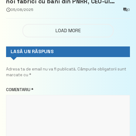
noi fabrici cu bani din PNRR, CEO-ul
demisionează – Profit.ro
05/08/2025
0
LOAD MORE
LASĂ UN RĂSPUNS
Adresa ta de email nu va fi publicată.
Câmpurile obligatorii sunt
marcate cu
*
COMENTARIU
*