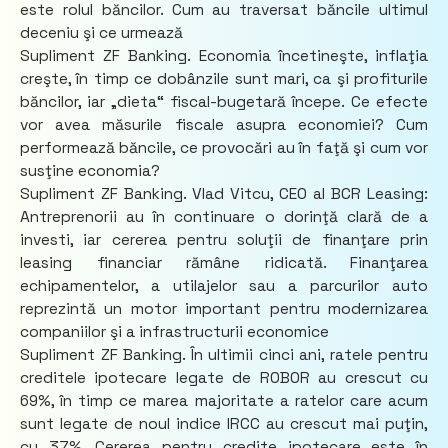
este rolul băncilor. Cum au traversat băncile ultimul
deceniu şi ce urmează
Supliment ZF Banking. Economia încetineşte, inflaţia
creşte, în timp ce dobânzile sunt mari, ca şi profiturile
băncilor, iar „dieta“ fiscal-bugetară începe. Ce efecte
vor avea măsurile fiscale asupra economiei? Cum
performează băncile, ce provocări au în faţă şi cum vor
susţine economia?
Supliment ZF Banking. Vlad Vitcu, CEO al BCR Leasing:
Antreprenorii au în continuare o dorinţă clară de a
investi, iar cererea pentru soluţii de finanţare prin
leasing financiar rămâne ridicată. Finanţarea
echipamentelor, a utilajelor sau a parcurilor auto
reprezintă un motor important pentru modernizarea
companiilor şi a infrastructurii economice
Supliment ZF Banking. În ultimii cinci ani, ratele pentru
creditele ipotecare legate de ROBOR au crescut cu
69%, în timp ce marea majoritate a ratelor care acum
sunt legate de noul indice IRCC au crescut mai puţin,
cu 37%. Cererea pentru credite ipotecare este în