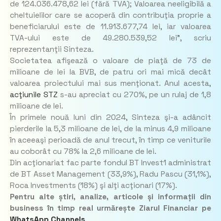
de 124.036.478,62 lei (fără TVA); Valoarea neeligibilă a
cheltuielilor care se acoperă din contribuţia proprie a
beneficiarului este de 11.913.677,74 lei, iar valoarea
TVA-ului este de 49.280.539,52 lei”, scriu
reprezentanţii Sinteza.
Societatea afişează o valoare de piaţă de 73 de
milioane de lei la BVB, de patru ori mai mică decât
valoarea proiectului mai sus menţionat. Anul acesta,
acţiunile STZ
s-au apreciat cu 270%, pe un rulaj de 1,8
milioane de lei.
În primele nouă luni din 2024, Sinteza şi-a adâncit
pierderile la 5,3 milioane de lei, de la minus 4,9 milioane
în aceeaşi perioadă de anul trecut, în timp ce veniturile
au coborât cu 78% la 2,6 milioane de lei.
Din acţionariat fac parte fondul BT Invest1 administrat
de BT Asset Management (33,9%), Radu Pascu (31,1%),
Roca Investments (18%) şi alţi acţionari (17%).
Pentru alte știri, analize, articole și informații din
business în timp real urmărește Ziarul Financiar pe
WhatsApp Channels