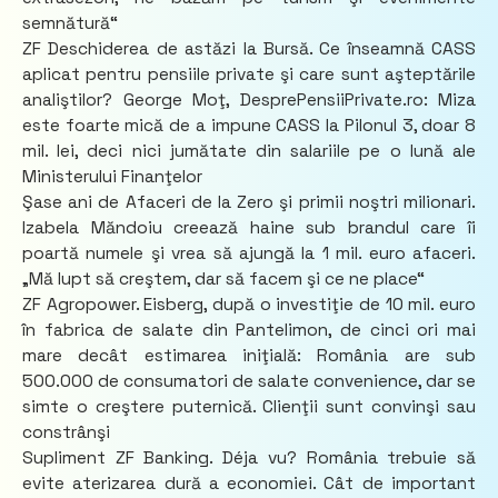
semnătură“
ZF Deschiderea de astăzi la Bursă. Ce înseamnă CASS
aplicat pentru pensiile private şi care sunt aşteptările
analiştilor? George Moţ, DesprePensiiPrivate.ro: Miza
este foarte mică de a impune CASS la Pilonul 3, doar 8
mil. lei, deci nici jumătate din salariile pe o lună ale
Ministerului Finanţelor
Şase ani de Afaceri de la Zero şi primii noştri milionari.
Izabela Măndoiu creează haine sub brandul care îi
poartă numele şi vrea să ajungă la 1 mil. euro afaceri.
„Mă lupt să creştem, dar să facem şi ce ne place“
ZF Agropower. Eisberg, după o investiţie de 10 mil. euro
în fabrica de salate din Pantelimon, de cinci ori mai
mare decât estimarea iniţială: România are sub
500.000 de consumatori de salate convenience, dar se
simte o creştere puternică. Clienţii sunt convinşi sau
constrânşi
Supliment ZF Banking. Déja vu? România trebuie să
evite aterizarea dură a economiei. Cât de important