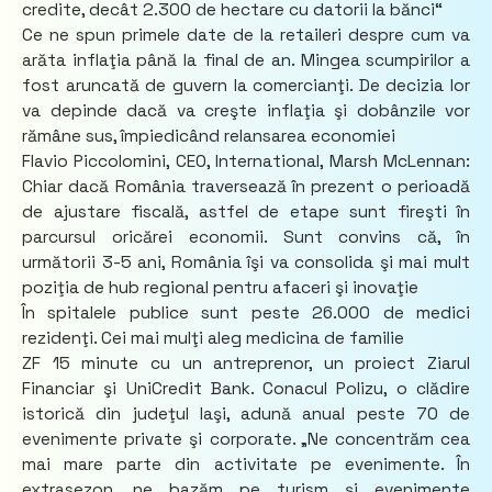
credite, decât 2.300 de hectare cu datorii la bănci“
Ce ne spun primele date de la retaileri despre cum va
arăta inflaţia până la final de an. Mingea scumpirilor a
fost aruncată de guvern la comercianţi. De decizia lor
va depinde dacă va creşte inflaţia şi dobânzile vor
rămâne sus, împiedicând relansarea economiei
Flavio Piccolomini, CEO, International, Marsh McLennan:
Chiar dacă România traversează în prezent o perioadă
de ajustare fiscală, astfel de etape sunt fireşti în
parcursul oricărei economii. Sunt convins că, în
următorii 3-5 ani, România îşi va consolida şi mai mult
poziţia de hub regional pentru afaceri şi inovaţie
În spitalele publice sunt peste 26.000 de medici
rezidenţi. Cei mai mulţi aleg medicina de familie
ZF 15 minute cu un antreprenor, un proiect Ziarul
Financiar şi UniCredit Bank. Conacul Polizu, o clădire
istorică din judeţul Iaşi, adună anual peste 70 de
evenimente private şi corporate. „Ne concentrăm cea
mai mare parte din activitate pe evenimente. În
extrasezon, ne bazăm pe turism şi evenimente