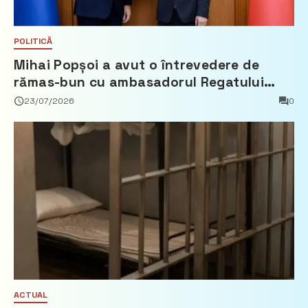
POLITICĂ
Mihai Popșoi a avut o întrevedere de
rămas-bun cu ambasadorul Regatului
Țărilor de Jos, Fred Duijn
23/07/2026
0
ACTUAL