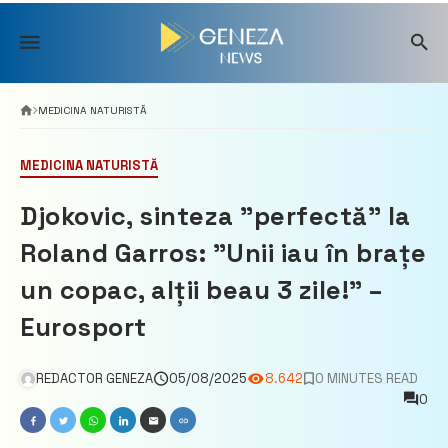
Skip
to
content
MEDICINA NATURISTĂ
MEDICINA NATURISTĂ
Djokovic, sinteza "perfectă" la
Roland Garros: "Unii iau în brațe
un copac, alții beau 3 zile!" –
Eurosport
REDACTOR GENEZA
05/08/2025
8.642
0 MINUTES READ
0