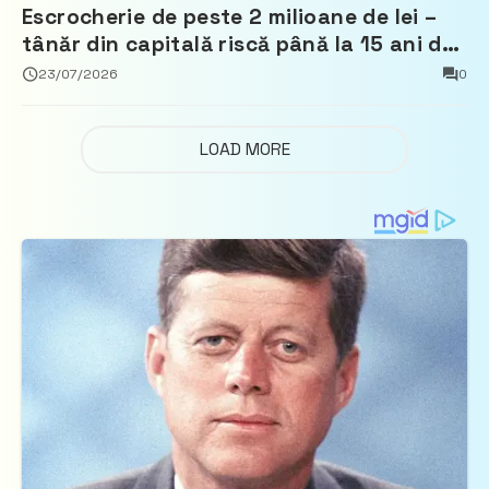
Escrocherie de peste 2 milioane de lei –
tânăr din capitală riscă până la 15 ani de
închisoare
23/07/2026
0
LOAD MORE