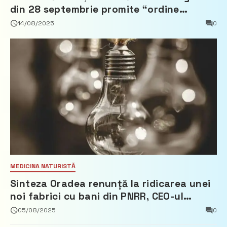
din 28 septembrie promite “ordine
europeană” și 10 miliarde pentru cetățeni
14/08/2025
0
MEDICINA NATURISTĂ
Sinteza Oradea renunță la ridicarea unei
noi fabrici cu bani din PNRR, CEO-ul
demisionează – Profit.ro
05/08/2025
0