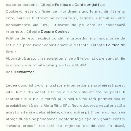
caracter personal. Citeşte
Politica de Confidenţialitate
Cookie-ul este un fisier de mici dimensiuni, format din litere şi
cifre, care va fi stocat pe computerul, terminalul mobil sau alte
echipamente ale unui utilizator de pe care se accesează
internetul. Citeşte
Despre Cookies
Politica de retur explică conditiile, procedurile si modalitatile de
retur ale produselor achizitionate la distanta. Citeşte
Politica de
Retur
Abonaţi-vă gratuit la newsletter şi veţi fi informat care sunt ştirile
şi articolele publicate zilnic pe site-ul BURSA.
Vezi
Newsletter
.
Legea copyright-ului şi tratatele internaţionale protejează acest
site. Nimic din acest site ori din site-urile afiliate nu poate fi
reprodus sub nici o formă şi în nici un fel fără permisiunea în
prealabil scrisă de la Meta Ring SRL. Reproducerea neautorizată a
acestui site şi a celor afiliate, ori a oricărei părţi ce le compun va
atrage după sine pedepsirea conform legislaţiei în vigoare. Pentru
“revista presei” realizată de mijloace de difuzare în masă,