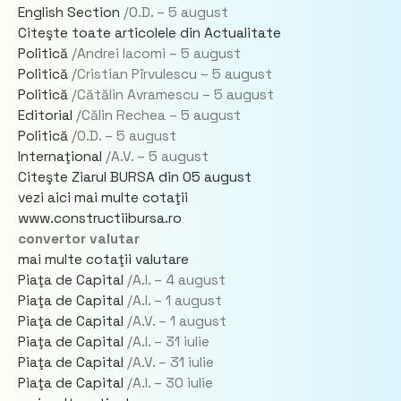
English Section
/O.D. –
5 august
Citeşte toate articolele din Actualitate
Politică
/Andrei Iacomi –
5 august
Politică
/Cristian Pîrvulescu –
5 august
Politică
/Cătălin Avramescu –
5 august
Editorial
/Călin Rechea –
5 august
Politică
/O.D. –
5 august
Internaţional
/A.V. –
5 august
Citeşte Ziarul BURSA din
05 august
vezi aici mai multe cotaţii
www.constructiibursa.ro
convertor valutar
mai multe cotaţii valutare
Piaţa de Capital
/A.I. –
4 august
Piaţa de Capital
/A.I. –
1 august
Piaţa de Capital
/A.V. –
1 august
Piaţa de Capital
/A.I. –
31 iulie
Piaţa de Capital
/A.V. –
31 iulie
Piaţa de Capital
/A.I. –
30 iulie