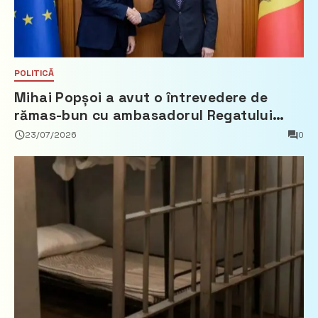
POLITICĂ
Mihai Popșoi a avut o întrevedere de
rămas-bun cu ambasadorul Regatului
Țărilor de Jos, Fred Duijn
23/07/2026
0