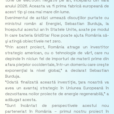
tone de electrolit negativ pe an, începând din vara
anului 2026. Aceasta va fi prima fabrică europeană de
acest tip şi cea mai mare din lume.
Evenimentul de astăzi urmează discuţiilor purtate cu
ministrul român al Energiei, Sebastian Burduja, la
începutul acestui an în Statele Unite, axate pe modul
în care bateria GridStar Flow poate ajuta România să-
şi atingă obiectivele net zero.
"Prin acest proiect, România atrage un investitor
strategic american, cu o tehnologie de vârf, care nu
depinde în niciun fel de importuri de materii prime din
afara pieţelor occidentale, într-un domeniu care creşte
exponenţial la nivel global," a declarat Sebastian
Burduja.
"Odată finalizată această investiţie, ţara noastră va
avea un avantaj strategic în Uniunea Europeană în
dezvoltarea noilor proiecte de energie regenerabilă," a
adăugat acesta.
"Sunt încântat de perspectivele acestui nou
parteneriat în România – primul nostru proiect în