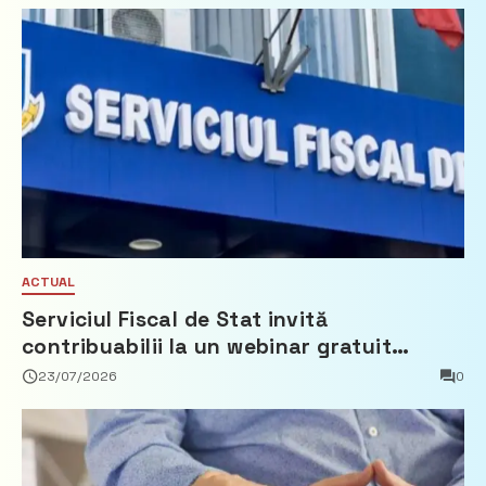
ACTUAL
Serviciul Fiscal de Stat invită
contribuabilii la un webinar gratuit
privind calculul impozitului pe bunurile
23/07/2026
0
imobiliare