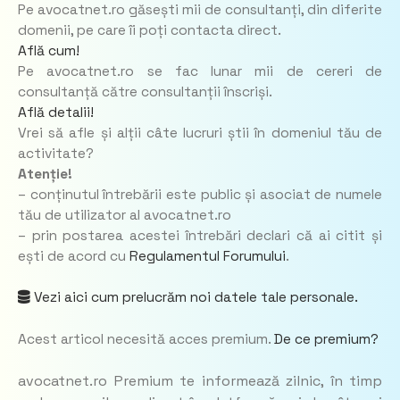
Pe avocatnet.ro găsești mii de consultanți, din diferite
domenii, pe care îi poți contacta direct.
Află cum!
Pe avocatnet.ro se fac lunar mii de cereri de
consultanță către consultanții înscriși.
Află detalii!
Vrei să afle și alții câte lucruri știi în domeniul tău de
activitate?
Atenție!
– conținutul întrebării este public și asociat de numele
tău de utilizator al avocatnet.ro
– prin postarea acestei întrebări declari că ai citit și
ești de acord cu
Regulamentul Forumului
.
Vezi aici cum prelucrăm noi datele tale personale.
Acest articol necesită acces premium.
De ce premium?
avocatnet.ro Premium te informează zilnic, în timp