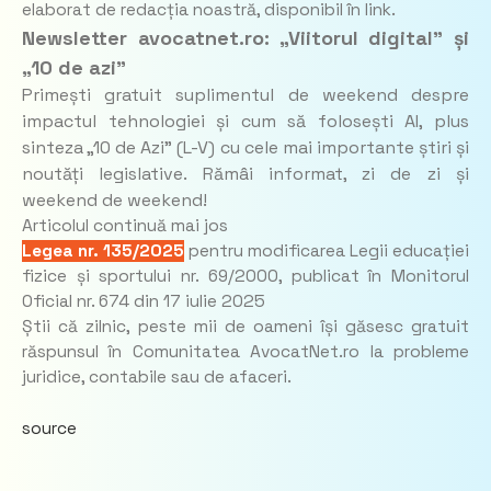
elaborat de redacția noastră, disponibil în link.
Newsletter avocatnet.ro: „Viitorul digital” și
„10 de azi”
Primești gratuit suplimentul de weekend despre
impactul tehnologiei și cum să folosești AI, plus
sinteza „10 de Azi” (L-V) cu cele mai importante știri și
noutăți legislative. Rămâi informat, zi de zi și
weekend de weekend!
Articolul continuă mai jos
Legea nr. 135/2025
pentru modificarea Legii educației
fizice și sportului nr. 69/2000, publicat în Monitorul
Oficial nr. 674 din 17 iulie 2025
Știi că zilnic, peste mii de oameni își găsesc gratuit
răspunsul în Comunitatea AvocatNet.ro la probleme
juridice, contabile sau de afaceri.
source