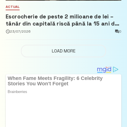
ACTUAL
Escrocherie de peste 2 milioane de lei –
tânăr din capitală riscă până la 15 ani de
închisoare
23/07/2026
0
LOAD MORE