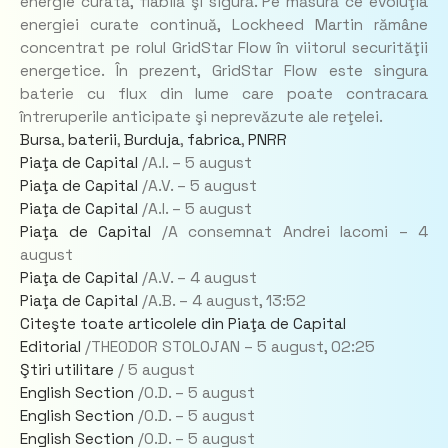
energie curată, fiabilă şi sigură. Pe măsură ce evoluţia
energiei curate continuă, Lockheed Martin rămâne
concentrat pe rolul GridStar Flow în viitorul securităţii
energetice. În prezent, GridStar Flow este singura
baterie cu flux din lume care poate contracara
întreruperile anticipate şi neprevăzute ale reţelei.
Bursa
,
baterii
,
Burduja
,
fabrica
,
PNRR
Piaţa de Capital
/A.I. –
5 august
Piaţa de Capital
/A.V. –
5 august
Piaţa de Capital
/A.I. –
5 august
Piaţa de Capital
/A consemnat Andrei Iacomi –
4
august
Piaţa de Capital
/A.V. –
4 august
Piaţa de Capital
/A.B. –
4 august,
13:52
Citeşte toate articolele din Piaţa de Capital
Editorial
/THEODOR STOLOJAN –
5 august,
02:25
Ştiri utilitare
/
5 august
English Section
/O.D. –
5 august
English Section
/O.D. –
5 august
English Section
/O.D. –
5 august