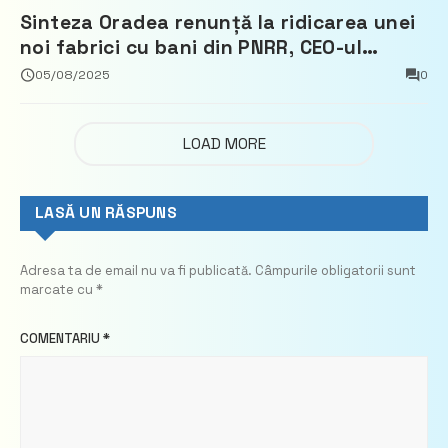
Sinteza Oradea renunță la ridicarea unei
noi fabrici cu bani din PNRR, CEO-ul
demisionează – Profit.ro
05/08/2025
0
LOAD MORE
LASĂ UN RĂSPUNS
Adresa ta de email nu va fi publicată.
Câmpurile obligatorii sunt
marcate cu
*
COMENTARIU
*