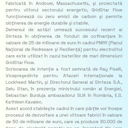
Fabricată în Andover, Massachusetts, şi proiectată
pentru viitorul sectorului energetic, GridStar Flow
funcţionează cu zero emisii de carbon şi permite
obţinerea de energie durabile şi stabile.
Demersul de astăzi urmează succesului recent al
Sinteza în obţinerea de fonduri de cofinanţare în
valoare de 25 de milioane de euro în cadrul PNRR (Planul
Naţional de Redresare şi Rezilienţă) pentru electrolitul
care este utilizat în cazul bateriilor de mari dimensiuni
GridStar Flow.
Scrisoarea de intenţie a fost semnată de Ray Piselli,
Vicepreşedinte pentru Afaceri Internaţionale la
Lockheed Martin, şi Directorul General al Sinteza S.A.,
Gelu Stan, în prezenţa ministrului român al Energiei,
Sebastian Burduja ambasadorul SUA în România, E.S.
Kathleen Kavalec.
Acest acord stabileşte cadrul în care părţile vor începe
procesul de dezvoltare a unei viitoare fabrici în valoare
de 50 de milioane de euro, care va produce 30.000 de