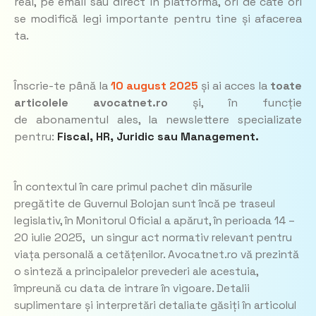
real, pe email sau direct în platformă, ori de câte ori
se modifică legi importante pentru tine și afacerea
ta.
Înscrie-te până la
10 august 2025
și ai acces la
toate
articolele avocatnet.ro
și, în funcție
de abonamentul ales, la newslettere specializate
pentru:
Fiscal, HR, Juridic
sau
Management.
În contextul în care primul pachet din măsurile
pregătite de Guvernul Bolojan sunt încă pe traseul
legislativ, în Monitorul Oficial a apărut, în perioada 14 –
20 iulie 2025, un singur act normativ relevant pentru
viața personală a cetățenilor. Avocatnet.ro vă prezintă
o sinteză a principalelor prevederi ale acestuia,
împreună cu data de intrare în vigoare. Detalii
suplimentare și interpretări detaliate găsiți în articolul