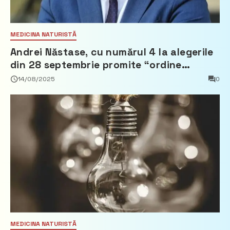
MEDICINA NATURISTĂ
Andrei Năstase, cu numărul 4 la alegerile
din 28 septembrie promite “ordine
europeană” și 10 miliarde pentru cetățeni
14/08/2025
0
MEDICINA NATURISTĂ