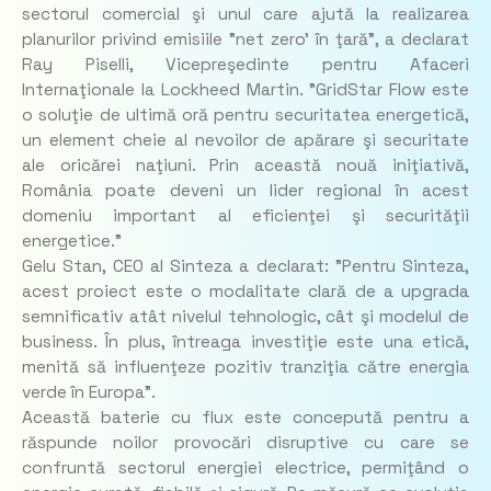
sectorul comercial şi unul care ajută la realizarea
planurilor privind emisiile "net zero' în ţară", a declarat
Ray Piselli, Vicepreşedinte pentru Afaceri
Internaţionale la Lockheed Martin. "GridStar Flow este
o soluţie de ultimă oră pentru securitatea energetică,
un element cheie al nevoilor de apărare şi securitate
ale oricărei naţiuni. Prin această nouă iniţiativă,
România poate deveni un lider regional în acest
domeniu important al eficienţei şi securităţii
energetice."
Gelu Stan, CEO al Sinteza a declarat: "Pentru Sinteza,
acest proiect este o modalitate clară de a upgrada
semnificativ atât nivelul tehnologic, cât şi modelul de
business. În plus, întreaga investiţie este una etică,
menită să influenţeze pozitiv tranziţia către energia
verde în Europa".
Această baterie cu flux este concepută pentru a
răspunde noilor provocări disruptive cu care se
confruntă sectorul energiei electrice, permiţând o