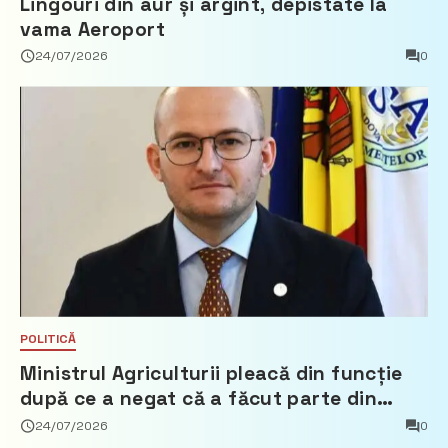
Lingouri din aur și argint, depistate la
vama Aeroport
24/07/2026
0
POLITICĂ
Ministrul Agriculturii pleacă din funcție
după ce a negat că a făcut parte din
Partidul Democrat
24/07/2026
0