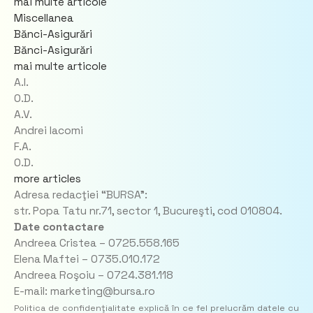
mai multe articole
Miscellanea
Bănci-Asigurări
Bănci-Asigurări
mai multe articole
A.I.
O.D.
A.V.
Andrei Iacomi
F.A.
O.D.
more articles
Adresa redacţiei “BURSA”:
str. Popa Tatu nr.71, sector 1, Bucureşti, cod 010804.
Date contactare
Andreea Cristea – 0725.558.165
Elena Maftei – 0735.010.172
Andreea Roşoiu – 0724.381.118
E-mail: marketing@bursa.ro
Politica de confidenţialitate explică în ce fel prelucrăm datele cu