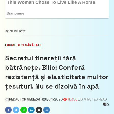
FRUMUSEȚE
FRUMUSEȚE
SĂNĂTATE
Secretul tinereții fără
bătrânețe. Bilic: Conferă
rezistență și elasticitate multor
țesuturi. Nu se dizolvă în apă
REDACTOR GENEZA
26/04/2023
11.350
3 MINUTES READ
0