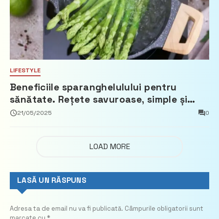
LIFESTYLE
Beneficiile sparanghelulului pentru
sănătate. Rețete savuroase, simple și
ușor de pregătit
21/05/2025
0
LOAD MORE
LASĂ UN RĂSPUNS
Adresa ta de email nu va fi publicată.
Câmpurile obligatorii sunt
marcate cu
*