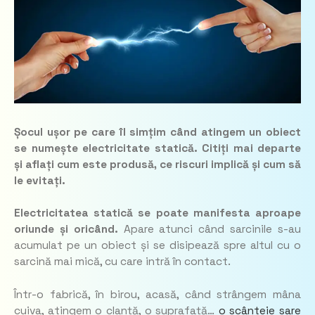
Șocul ușor pe care îl simțim când atingem un obiect
se numește electricitate statică. Citiți mai departe
și aflați cum este produsă, ce riscuri implică și cum să
le evitați.
Electricitatea statică se poate manifesta aproape
oriunde și oricând.
Apare atunci când sarcinile s-au
acumulat pe un obiect și se disipează spre altul cu o
sarcină mai mică, cu care intră în contact.
Într-o fabrică, în birou, acasă, când strângem mâna
cuiva, atingem o clanță, o suprafață…
o scânteie sare