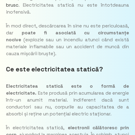
brusc
. Electricitatea statică nu este întotdeauna
inofensivă.
În mod direct, descărcarea în sine nu este periculoasă,
dar
poate fi asociată cu circumstanțe
nocive
(explozie sau un incendiu atunci când există
materiale inflamabile sau un accident de muncă din
cauza mișcării bruște).
Ce este electricitatea statică?
Electricitatea statică este o formă de
electricitate.
Este produsă prin acumularea de energie
într-un anumit material. Indiferent dacă sunt
conductori sau nu, corpurile au capacitatea de a
absorbi și reține un potențial electric staționar.
În electricitatea statică,
electronii călătoresc prin
corp,
ajungând la marginea acestuia. În schimb, atunci