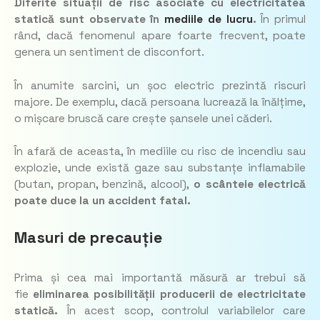
Diferite situații de risc asociate cu electricitatea
statică sunt observate în
mediile de lucru
.
În primul
rând, dacă fenomenul apare foarte frecvent, poate
genera un sentiment de disconfort.
În anumite sarcini, un șoc electric prezintă riscuri
majore. De exemplu, dacă persoana lucrează la înălțime,
o mișcare bruscă care crește șansele unei căderi.
În afară de aceasta, în mediile cu risc de incendiu sau
explozie, unde există gaze sau substanțe inflamabile
(butan, propan, benzină, alcool),
o scânteie electrică
poate duce la un accident fatal.
Masuri de precauție
Prima și cea mai importantă măsură ar trebui să
fie
eliminarea posibilității producerii de electricitate
statică.
În acest scop, controlul variabilelor care