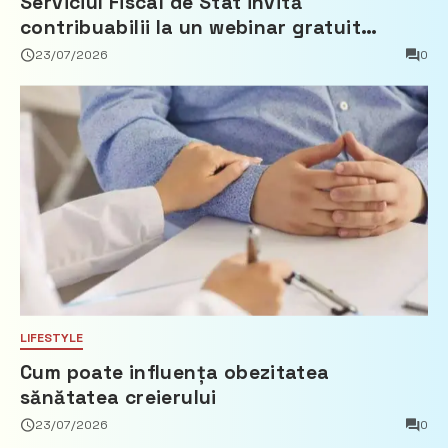
Serviciul Fiscal de Stat invită
contribuabilii la un webinar gratuit
privind calculul impozitului pe bunurile
23/07/2026
0
imobiliare
LIFESTYLE
Cum poate influența obezitatea
sănătatea creierului
23/07/2026
0