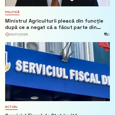
POLITICĂ
Ministrul Agriculturii pleacă din funcție
după ce a negat că a făcut parte din
Partidul Democrat
24/07/2026
0
ACTUAL