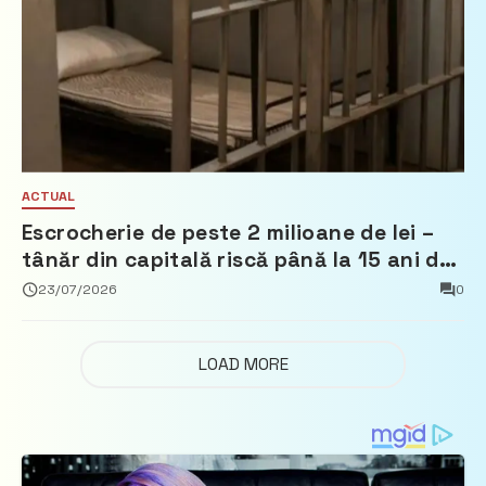
ACTUAL
Escrocherie de peste 2 milioane de lei –
tânăr din capitală riscă până la 15 ani de
închisoare
23/07/2026
0
LOAD MORE