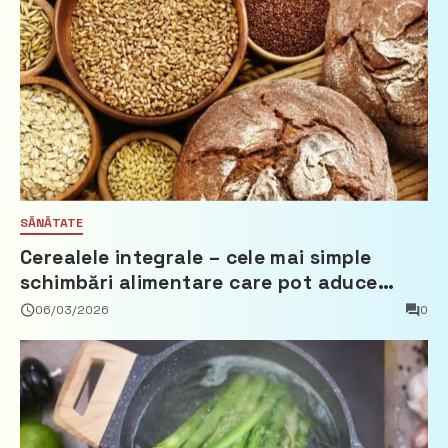
SĂNĂTATE
Cerealele integrale – cele mai simple
schimbări alimentare care pot aduce
beneficii reale
06/03/2026
0