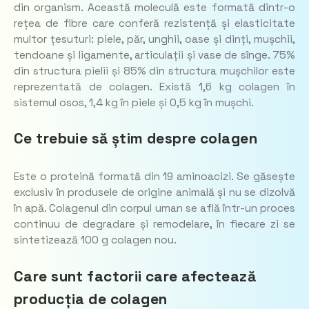
din organism. Această moleculă este formată dintr-o
rețea de fibre care conferă rezistență și elasticitate
multor țesuturi: piele, păr, unghii, oase și dinți, mușchii,
tendoane și ligamente, articulații și vase de sînge. 75%
din structura pielii și 85% din structura mușchilor este
reprezentată de colagen. Există 1,6 kg colagen în
sistemul osos, 1,4 kg în piele și 0,5 kg în mușchi.
Ce trebuie să știm despre colagen
Este o proteină formată din 19 aminoacizi. Se găsește
exclusiv în produsele de origine animală și nu se dizolvă
în apă. Colagenul din corpul uman se află într-un proces
continuu de degradare și remodelare, în fiecare zi se
sintetizează 100 g colagen nou.
Care sunt factorii care afectează
producția de colagen