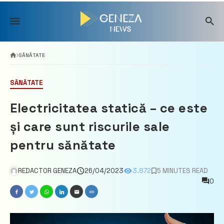
Skip
to
content
SĂNĂTATE
SĂNĂTATE
Electricitatea statică – ce este
și care sunt riscurile sale
pentru sănătate
REDACTOR GENEZA
26/04/2023
3.872
5 MINUTES READ
0