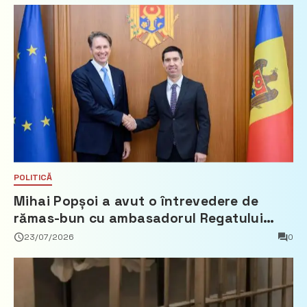
POLITICĂ
Mihai Popșoi a avut o întrevedere de
rămas-bun cu ambasadorul Regatului
Țărilor de Jos, Fred Duijn
23/07/2026
0