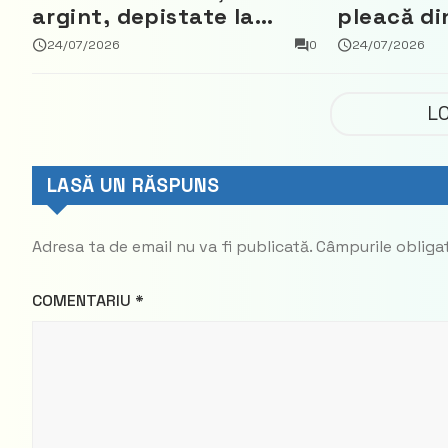
argint, depistate la
pleacă di
vama Aeroport
ce a nega
24/07/2026
0
24/07/2026
parte din
Democrat
L
LASĂ UN RĂSPUNS
Adresa ta de email nu va fi publicată.
Câmpurile obliga
COMENTARIU
*