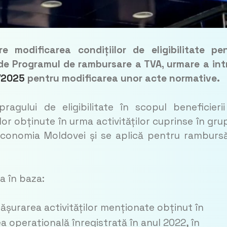
e modificarea condițiilor de eligibilitate pe
 de Programul de rambursare a TVA, urmare a intr
7/2025
pentru modificarea unor acte normative.
agului de eligibilitate în scopul beneficieri
or obținute în urma activităților cuprinse în gru
n economia Moldovei și se aplică pentru rambursă
a în baza:
fășurarea activităților menționate obținut în
ea operațională înregistrată în anul 2022, în