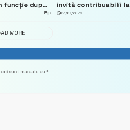
n funcție după
invită contribuabilii la
t că a făcut
un webinar gratuit
0
23/07/2026
 Partidul
privind calculul
impozitului pe bunuril
OAD MORE
imobiliare
torii sunt marcate cu
*