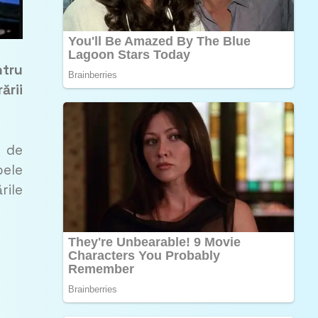
ntru
ării
i de
pele
rile