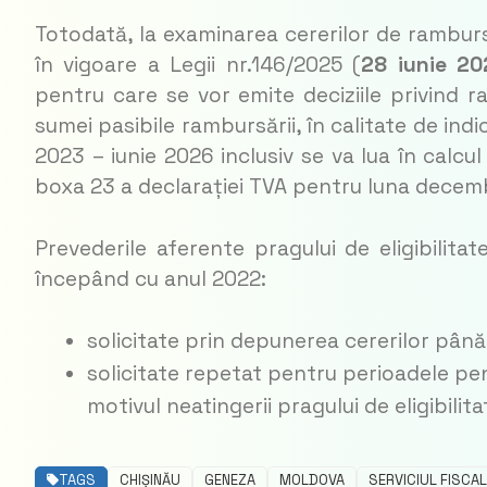
Totodată, la examinarea cererilor de ramburs
în vigoare a Legii nr.146/2025 (
28 iunie 20
pentru care se vor emite deciziile privind r
sumei pasibile rambursării, în calitate de ind
2023 – iunie 2026 inclusiv se va lua în calcu
boxa 23 a declarației TVA pentru luna decem
Prevederile aferente pragului de eligibilit
începând cu anul 2022:
solicitate prin depunerea cererilor până l
solicitate repetat pentru perioadele pe
motivul neatingerii pragului de eligibilit
TAGS
CHIȘINĂU
GENEZA
MOLDOVA
SERVICIUL FISCA