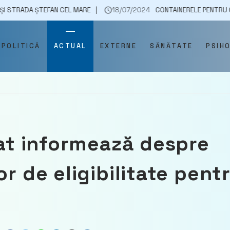
EFAN CEL MARE
18/07/2024
CONTAINERELE PENTRU GUNOI SE TOPE
POLITICĂ
ACTUAL
EXTERNE
SĂNĂTATE
PSIH
tat informează despre
or de eligibilitate pent