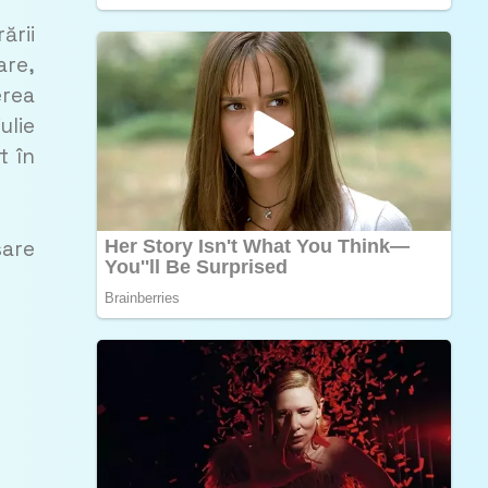
ării
are,
erea
ulie
t în
sare