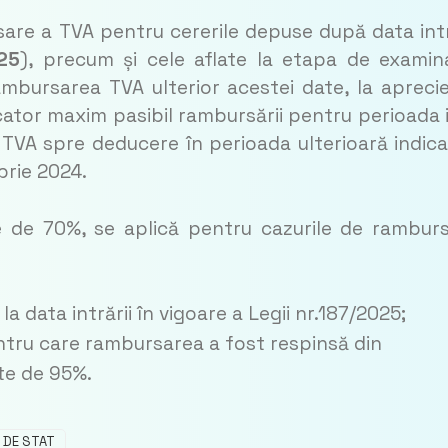
are a TVA pentru cererile depuse după data intr
25
), precum și cele aflate la etapa de examin
ambursarea TVA ulterior acestei date, la apreci
icator maxim pasibil rambursării pentru perioada i
l TVA spre deducere în perioada ulterioară indica
brie 2024.
ate de 70%, se aplică pentru cazurile de rambur
a data intrării în vigoare a Legii nr.187/2025;
ntru care rambursarea a fost respinsă din
ate de 95%.
L DE STAT