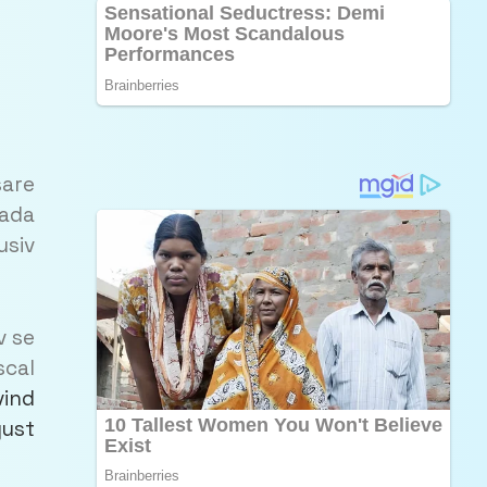
sare
oada
usiv
v se
scal
vind
gust