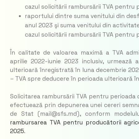
cazul solicitării rambursării TVA pentru 
raportului dintre suma venitului din des
anul 2023 şi suma venitului din activitat
cazul solicitării rambursării TVA pentru 
În calitate de valoarea maximă a TVA admi
aprilie 2022-iunie 2023 inclusiv, urmează 
ulterioară înregistrată în luna decembrie 2022
– TVA spre deducere în perioada ulterioară î
Solicitarea rambursării TVA pentru perioada d
efectuează prin depunerea unei cereri semnate
de Stat (mail@sfs.md), conform modelulu
rambursarea TVA pentru producătorii agrico
2025
.