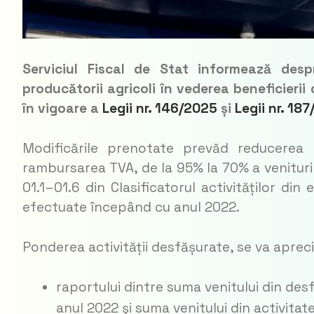
Serviciul Fiscal de Stat informează despr
producătorii agricoli în vederea beneficierii
în vigoare a
Legii nr. 146/2025
și
Legii nr. 18
Modificările prenotate prevăd reducerea pr
rambursarea TVA, de la 95% la 70% a venituril
01.1–01.6 din Clasificatorul activităților di
efectuate începând cu anul 2022.
Ponderea activității desfășurate, se va apreci
raportului dintre suma venitului din des
anul 2022 şi suma venitului din activitat