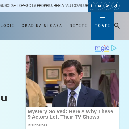
SC LA PROPRIU. REGIA “AUTOSALUBRITATE” TRAGE UN SEMNAL DE ALARM
OLOGIE
GRĂDINĂ ȘI CASĂ
REȚETE
TOATE
ru