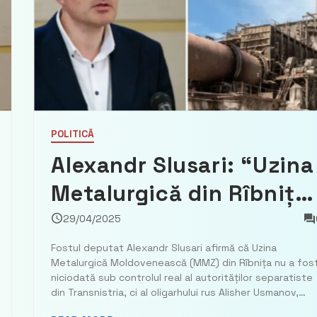
POLITICĂ
Alexandr Slusari: “Uzina
Metalurgică din Rîbnița
este controlată de
29/04/2025
oligarhul rus Alisher
Fostul deputat Alexandr Slusari afirmă că Uzina
Metalurgică Moldovenească (MMZ) din Rîbnița nu a fos
Usmanov, nu de
niciodată sub controlul real al autorităților separatiste
din Transnistria, ci al oligarhului rus Alisher Usmanov,
autoritățile
aflat în prezent sub sancțiuni internaționale, transmite