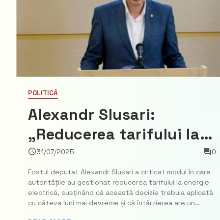
POLITICĂ
Alexandr Slusari:
„Reducerea tarifului la
energie electrică a fost
31/07/2025
0
întârziată și are tentă
Fostul deputat Alexandr Slusari a criticat modul în care
autoritățile au gestionat reducerea tarifului la energie
politică”
electrică, susținând că această decizie trebuia aplicată
cu câteva luni mai devreme și că întârzierea are un
substrat politic, transmite libertv.md. Potrivit lui Slusari,