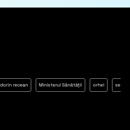
n recean
Ministerul Sănătății
orhei
serviciul fis