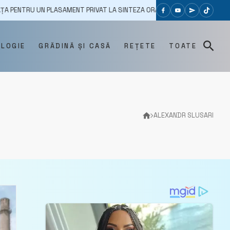
UN PLASAMENT PRIVAT LA SINTEZA ORADEA, SOCIETATE ALE CĂREI ACȚIUN
OLOGIE
GRĂDINĂ ȘI CASĂ
REȚETE
TOATE
ALEXANDR SLUSARI