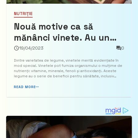
NUTRIȚIE
Nouă motive ca să
mănânci vinete. Au un
gust unic și aduc zeci de
19/04/2023
0
beneficii
Dintre varietatea de legume, vinetele merită evidențiate în
mod special. Vinetele pot furniza organismului o mulțime de
nutrienți: vitamine, minerale, fenoli și antioxidanți. Aceste
legume au o serie de beneficii pentru sănătate, inclusiv
pentru întărirea oaselor, pentru pierderea în greutate, pentru
persoanele cu diabet. În plus, vinetele îmb...
READ MORE