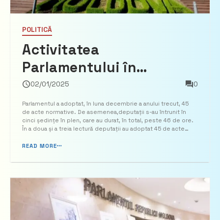
POLITICĂ
Activitatea
Parlamentului în
decembrie 2024 – Au
02/01/2025
0
fost adoptate 45 de acte
Parlamentul a adoptat, în luna decembrie a anului trecut, 45
de acte normative. De asemenea,deputații s-au întrunit în
normative
cinci ședințe în plen, care au durat, în total, peste 46 de ore.
În a doua și a treia lectură deputații au adoptat 45 de acte
normative. 37 dintre acestea sunt legi, iar 8 – hotărâri. În […]
READ MORE