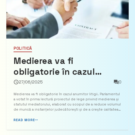
POLITICĂ
Medierea va fi
obligatorie în cazul
anumitor litigii. Scopul –
27/06/2025
0
reducerea volumului de
Medierea va fi obligatorie în cazul anumitor litigii. Parlamentul
a votat în prima lectură proiectul de lege privind medierea și
muncă a instanțelor
statutul mediatorului, elaborat cu scopul de a reduce volumul
de muncă a instanțelor judecătorești și de a crește calitatea
judecătorești
serviciilor de mediere, transmite alerta.md. Proiectul noii legi
privind medierea și statutu...
READ MORE