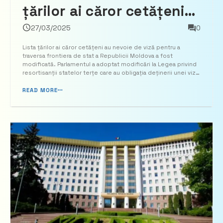
țărilor ai căror cetățeni
au nevoie de viză pentru
27/03/2025
0
a traversa frontiera de
Lista țărilor ai căror cetățeni au nevoie de viză pentru a
traversa frontiera de stat a Republicii Moldova a fost
stat a Republicii
modificată. Parlamentul a adoptat modificări la Legea privind
resortisanții statelor terțe care au obligația deținerii unei vize
Moldova
și resortisanții statelor terțe exonerați de obligativitatea
deținerii unei vize la traversarea fronti...
READ MORE