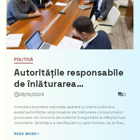
POLITICĂ
Autoritățile responsabile
de înlăturarea
consecințelor provocate
08/12/2023
0
de ninsorilor de la
Comisia securitate națională, apărare și ordine publică a
audiat autoritățile responsabile de înlăturarea consecințelor
sfârșitul lunii noiembrie,
provocate de ninsorile abundente înregistrate la sfârșitul lunii
noiembrie. Ședința s-a desfășurat cu ușile închise, iar, la final,
audiate la Parlament
președintele Comisiei securitate națională, apărare și ordine
publică, Lilian Carp, a făcut d...
READ MORE