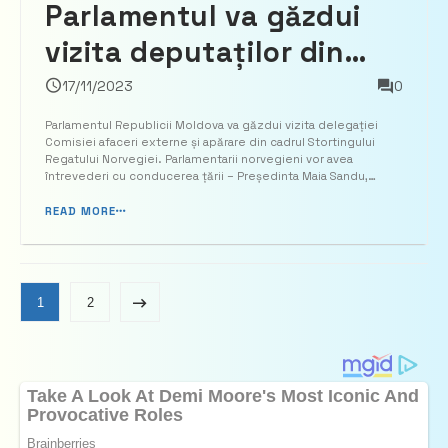
Parlamentul va găzdui
vizita deputaților din
Comisia afaceri externe
17/11/2023
0
și apărare a legislativului
Parlamentul Republicii Moldova va găzdui vizita delegației
Comisiei afaceri externe și apărare din cadrul Stortingului
Norvegiei
Regatului Norvegiei. Parlamentarii norvegieni vor avea
întrevederi cu conducerea țării – Președinta Maia Sandu,
Președintele Parlamentului, Igor Grosu, și Prim-ministrul Dorin
Recean. De asemenea, agenda vizitei include discuț...
READ MORE
1
2