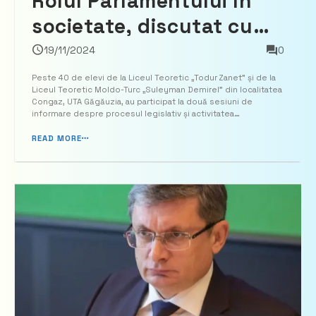
Rolul Parlamentului în
societate, discutat cu
elevii liceelor din satul
19/11/2024
0
Congaz, UTA Găgăuzia
Peste 40 de elevi de la Liceul Teoretic „Todur Zanet” și de la
Liceul Teoretic Moldo-Turc „Suleyman Demirel” din localitatea
Congaz, UTA Găgăuzia, au participat la două sesiuni de
informare despre procesul legislativ și activitatea
parlamentară. Discuțiile au fost organizate de Oficiul teritorial
de informare al Parlamentului din Comrat. Pentr...
READ MORE