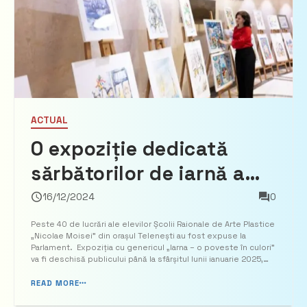
ACTUAL
O expoziție dedicată
sărbătorilor de iarnă a
fost inaugurată la
16/12/2024
0
Parlament
Peste 40 de lucrări ale elevilor Școlii Raionale de Arte Plastice
„Nicolae Moisei” din orașul Telenești au fost expuse la
Parlament. Expoziția cu genericul „Iarna – o poveste în culori”
va fi deschisă publicului până la sfârșitul lunii ianuarie 2025,
comunică MOLDPRES. Potrivit Direcției comunicare și relații
publice a Parlamentului, tablouri...
READ MORE