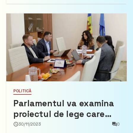
POLITICĂ
Parlamentul va examina
proiectul de lege care
prevede crearea
30/11/2023
0