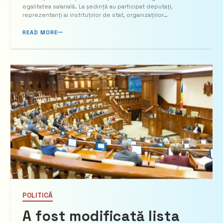
salarială, prezentate la
egalitatea salarială. La ședință au participat deputați,
reprezentanți ai instituțiilor de stat, organizațiilor
Parlament
neguvernamentale, partenerilor de dezvoltare și ai societății
civile, transmite alerta.md. Deputata Larisa Novac a...
READ MORE
POLITICĂ
A fost modificată lista