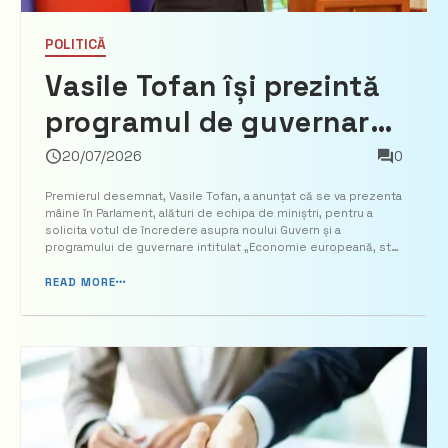
POLITICĂ
Vasile Tofan își prezintă
programul de guvernare
și solicită votul de
20/07/2026
0
încredere al
Premierul desemnat, Vasile Tofan, a anunțat că se va prezenta
mâine în Parlament, alături de echipa de miniștri, pentru a
Parlamentului
solicita votul de încredere asupra noului Guvern și a
programului de guvernare intitulat „Economie europeană, stat
eficient”. Potrivit acestuia, viitorul Executiv își propune să
relanseze economia Republicii Moldova prin sp...
READ MORE