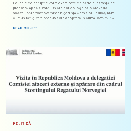
sistemului judecătoresc
Cauzele de corupție vor fi examinate de către o instanță de
judecată specializată. Un proiect de lege care prevede
anticorupție
acest lucru a fost examinat la ședința Comisiei juridice, numiri
și imunități și va fi propus spre adoptare în prima lectură în
plenul Parlamentului. PROIECTUL de lege cu privire la sistemul
judecătoresc anticorupție și modi...
READ MORE
POLITICĂ