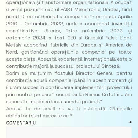
operațională și transformare organizațională. A ocupat
diverse pozițîi în cadrul FAIST Mekatronic, Oradea, fiind
numit Director General al companiei în perioada Aprilie
2010 – Octombrie 2022, unde a coordonat investiții
semnificative. Ulterior, între noiembrie 2022 și
octombrie 2024, a fost CEO al Grupului Faist Light
Metals acoperind fabricile din Europa și America de
Nord, gestionând operațiunile companiei pe toate
aceste piețe. Această experiență internațională este o
contribuție majoră la succesul proiectului Sinteză.
Dorim să mulțumim fostului Director General pentru
contribuția adusă companiei până în acest moment și
îi urăm succes în continuarea implementării proiectului
prin noul rol pe care îl ocupă iar lui Remus Cotut îi urăm
succes în implementarea acestui proiect.”
Adresa ta de email nu va fi publicată.
Câmpurile
obligatorii sunt marcate cu
*
COMENTARIU
*