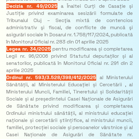
Decizia nr. 49/2025
a Înaltei Curți de Casație și
Justiție privind examinarea sesizării formulate de
Tribunalul Cluj – Secţia mixtă de contencios
administrativ şi fiscal, de conflicte de muncă şi
asigurări sociale în Dosarul nr. 1.758/117/2024, publicată
în Monitorul Oficial nr. 283 din 01 aprilie 2025
Legea nr. 34/2025
pentru modificarea și completarea
Legii nr. 96/2006 privind Statutul deputaților și al
senatorilor, publicată în Monitorul Oficial nr. 291 din 2
aprilie 2025
Ordinul nr. 593/3.528/398/412/2025
al Ministerului
Sănătății, al Ministerului Educației și Cercetării , al
Ministerului Muncii, Familiei, Tineretului și Solidarității
Sociale și al președintelui Casei Naționale de Asigurări
de Sănătate privind modificarea și completarea
Ordinului ministrului sănătății, al ministrului educației
naționale și cercetării științifice, al ministrului muncii,
familiei, protecției sociale și persoanelor vârstnice și al
Casei Naționale de Asigurări de Sănătate nr.