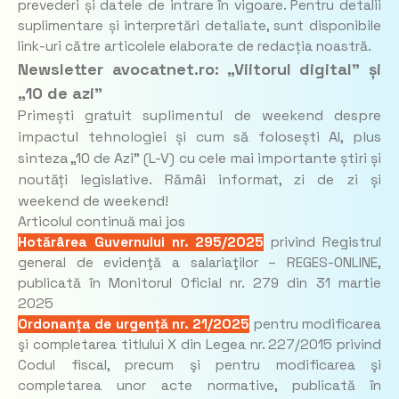
prevederi și datele de intrare în vigoare. Pentru detalii
suplimentare și interpretări detaliate, sunt disponibile
link-uri către articolele elaborate de redacția noastră.
Newsletter avocatnet.ro: „Viitorul digital” și
„10 de azi”
Primești gratuit suplimentul de weekend despre
impactul tehnologiei și cum să folosești AI, plus
sinteza „10 de Azi” (L-V) cu cele mai importante știri și
noutăți legislative. Rămâi informat, zi de zi și
weekend de weekend!
Articolul continuă mai jos
Hotărârea Guvernului nr. 295/2025
privind Registrul
general de evidenţă a salariaţilor – REGES-ONLINE,
publicată în Monitorul Oficial nr. 279 din 31 martie
2025
Ordonanța de urgență nr. 21/2025
pentru modificarea
şi completarea titlului X din Legea nr. 227/2015 privind
Codul fiscal, precum şi pentru modificarea şi
completarea unor acte normative, publicată în