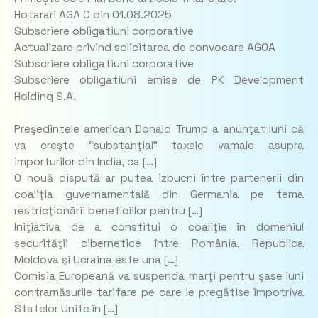
Hotarari AGA O din 01.08.2025
Subscriere obligatiuni corporative
Actualizare privind solicitarea de convocare AGOA
Subscriere obligatiuni corporative
Subscriere obligatiuni emise de PK Development
Holding S.A.
Preşedintele american Donald Trump a anunţat luni că
va creşte “substanţial” taxele vamale asupra
importurilor din India, ca […]
O nouă dispută ar putea izbucni între partenerii din
coaliţia guvernamentală din Germania pe tema
restricţionării beneficiilor pentru […]
Iniţiativa de a constitui o coaliţie în domeniul
securităţii cibernetice între România, Republica
Moldova şi Ucraina este una […]
Comisia Europeană va suspenda marţi pentru şase luni
contramăsurile tarifare pe care le pregătise împotriva
Statelor Unite în […]