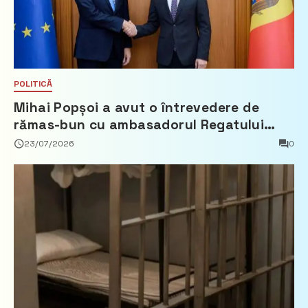
POLITICĂ
Mihai Popșoi a avut o întrevedere de
rămas-bun cu ambasadorul Regatului
Țărilor de Jos, Fred Duijn
23/07/2026
0