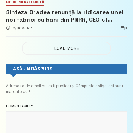
MEDICINA NATURISTĂ
Sinteza Oradea renunță la ridicarea unei
noi fabrici cu bani din PNRR, CEO-ul
demisionează – Profit.ro
05/08/2025
0
LOAD MORE
LASĂ UN RĂSPUNS
Adresa ta de email nu va fi publicată.
Câmpurile obligatorii sunt
marcate cu
*
COMENTARIU
*