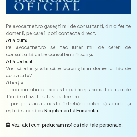
Pe avocatnet.ro găsești mii de consultanți, din diferite
domenii, pe care îi poți contacta direct.
Află cum!
Pe avocatnet.ro se fac lunar mii de cereri de
consultanță către consultanții înscriși.
Află detalii!
Vrei să afle și alții câte lucruri știi în domeniul tău de
activitate?
Atenție!
– conținutul întrebării este public și asociat de numele
tău de utilizator al avocatnet.ro
– prin postarea acestei întrebări declari că ai citit și
ești de acord cu
Regulamentul Forumului
.
Vezi aici cum prelucrăm noi datele tale personale.