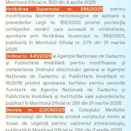
Monitorul Oficial nr. 300 din 4 aprilie 2025
Hotărârea Guvernului nr. 296/2025
pentru
modificarea Normelor metodologice de aplicare a
prevederilor Legii nr. 156/2000 privind protecţia
cetăţenilor români care lucrează în străinătate,
aprobate prin Hotărârea Guvernului nr. 384/2001,
publicată în Monitorul Oficial nr. 279 din 31 martie
2025
Ordinul nr. 441/2025
al Agenției Naționale de Cadastru
și Publicitate Imobiliară pentru modificarea și
completarea Ordinului directorului general al Agenției
Naționale de Cadastru și Publicitate Imobiliară nr.
16/2019 privind aprobarea tarifelor pentru serviciile
furnizate de Agenția Națională de Cadastru și
Publicitate Imobiliară și instituțiile sale subordonate,
publicat în Monitorul Oficial nr. 281 din 31 martie 2025
Decizia nr. 2/2CN2025
a Colegiului Medicilor
Stomatologi din România privind conţinutul minim al
trusei de urgenţă pentru cabinetul stomatologic,
publicată în Monitorul Oficial nr. 292 din 3 aprilie 2025