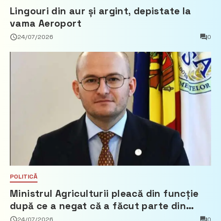
Lingouri din aur și argint, depistate la
vama Aeroport
24/07/2026
0
POLITICĂ
Ministrul Agriculturii pleacă din funcție
după ce a negat că a făcut parte din
Partidul Democrat
24/07/2026
0