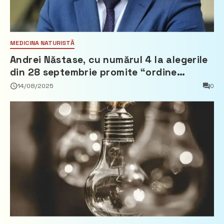
MEDICINA NATURISTĂ
Andrei Năstase, cu numărul 4 la alegerile
din 28 septembrie promite “ordine
europeană” și 10 miliarde pentru cetățeni
14/08/2025
0