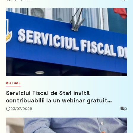
ACTUAL
Serviciul Fiscal de Stat invită
contribuabilii la un webinar gratuit
privind calculul impozitului pe bunurile
23/07/2026
0
imobiliare