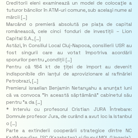
Creditorii eleni examinează un model de colocaţie a
tuturor băncilor în ATM-uri comune, sub acelaşi nume al
mărcii […]
Marcând o premieră absolută pe piața de capital
românească, cele cinci fonduri de investiții – Lion
Capital S.A., […]
Astăzi, în Consiliul Local Cluj-Napoca, consilierii USR au
fost singurii care au votat împotriva acordării
sporurilor pentru „condiții […]
Pentru că 184 kt de țiței de import au devenit
indisponibile din lanțul de aprovizionare al rafinăriei
Petrobrazi, […]
Premierul israelian Benjamin Netanyahu a anunţat luni
că va convoca ”în această săptămână” cabinetul său
pentru ”a da […]
* Interviu cu profesorul Cristian JURA Întrebare:
Domnule profesor Jura, de curând a avut loc la Istanbul
o […]
Parte a extinderii cooperării strategice dintre NC
KazMunayGas JSC (Kazahstan) și Grupul MOL (Ungaria),