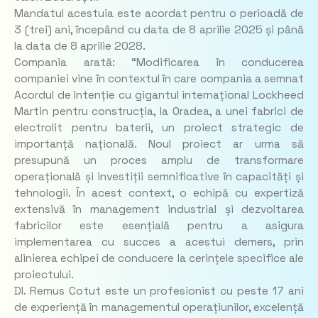
Mandatul acestuia este acordat pentru o perioadă de
3 (trei) ani, începând cu data de 8 aprilie 2025 și până
la data de 8 aprilie 2028.
Compania arată: “Modificarea în conducerea
companiei vine în contextul în care compania a semnat
Acordul de Intenție cu gigantul internațional Lockheed
Martin pentru construcția, la Oradea, a unei fabrici de
electrolit pentru baterii, un proiect strategic de
importanță națională. Noul proiect ar urma să
presupună un proces amplu de transformare
operațională și investiții semnificative în capacități și
tehnologii. În acest context, o echipă cu expertiză
extensivă în management industrial și dezvoltarea
fabricilor este esențială pentru a asigura
implementarea cu succes a acestui demers, prin
alinierea echipei de conducere la cerințele specifice ale
proiectului.
Dl. Remus Cotut este un profesionist cu peste 17 ani
de experiență în managementul operațiunilor, excelență