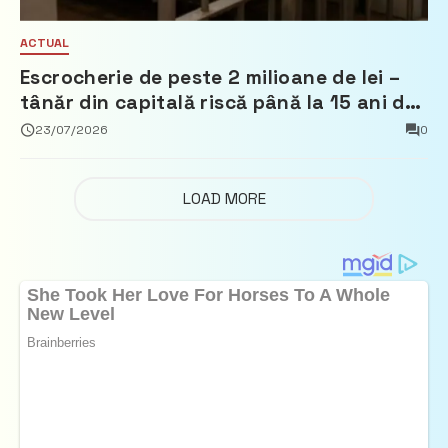
ACTUAL
Escrocherie de peste 2 milioane de lei –
tânăr din capitală riscă până la 15 ani de
închisoare
23/07/2026
0
LOAD MORE