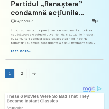
Partidul „Renaștere”
condamnă acțiunile
autorităților
24/11/2023
0
moldovenești,
Într-un comunicat de presă, partidul condamnă atitudinea
nepăsătoare ale actualei guvernări, dar și abuzurile în raport
acuzându-le că ar
cu agricultorii conduși la audieri, acestea fiind în opinia
formațiunii exemple concludente ale unui tratament brutal
reprima acțiunile
aplicat protestatarilor pașnici. În locul unei abordări calmante
și respectuoase, din partea președintelui ...
READ MORE
fermierilor locali
1
2