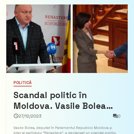
POLITICĂ
Scandal politic în
Moldova. Vasile Bolea
acuză PAS și PSRM de
27/12/2023
0
colaborare ascunsă:
Vasile Bolea, deputat în Parlamentul Republicii Moldova și
lider al partidului “Renaștere”, a declanșat un scandal politic,