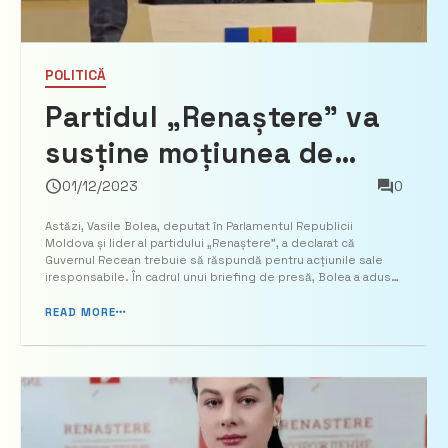
POLITICĂ
Partidul „Renaștere” va
susține moțiunea de
cenzură împotriva
01/12/2023
0
Guvernului Recean:
Astăzi, Vasile Bolea, deputat în Parlamentul Republicii
Moldova și lider al partidului „Renaștere”, a declarat că
„Acest guvern nu poate
Guvernul Recean trebuie să răspundă pentru acțiunile sale
iresponsabile. În cadrul unui briefing de presă, Bolea a adus
rămâne nepedepsit”
în discuții tragediile recente și a subliniat incompetența și
lipsa de viziune a guvernului în gestionarea situ...
READ MORE