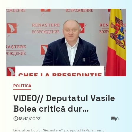
homosexuală”
POLITICĂ
VIDEO// Deputatul Vasile
Bolea critică dur
sărbătoarea de la
18/12/2023
0
Președinție: “Mare tam-
Liderul partidului “Renaștere” și deputat în Parlamentul