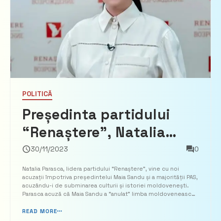
POLITICĂ
Președinta partidului
“Renaștere”, Natalia
Parasca, denunță PAS și
30/11/2023
0
pe Maia Sandu pentru
Natalia Parasca, lidera partidului “Renaștere”, vine cu noi
acuzații împotriva președintelui Maia Sandu și a majorității PAS,
atacurile asupra
acuzându-i de subminarea culturii și istoriei moldovenești.
Parasca acuză că Maia Sandu a “anulat” limba moldovenească
identității lingvistice:
și a intensificat un război împotriva limbii ruse. Președinta
partidului &#8...
READ MORE