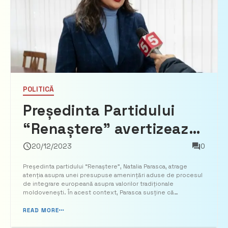
POLITICĂ
Președinta Partidului
“Renaștere” avertizează
asupra amenințării
20/12/2023
0
valorilor tradiționale în
Președinta partidului “Renaștere”, Natalia Parasca, atrage
atenția asupra unei presupuse amenințări aduse de procesul
contextul integrării
de integrare europeană asupra valorilor tradiționale
moldovenești. În acest context, Parasca susține că
europene: “Nu ne
integrarea Europeană afectează direct valorile tradiționale ale
Moldovei, argumentând că recent preoților catol...
READ MORE
impuneți cultura