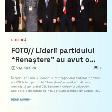
POLITICĂ
FOTO// Liderii partidului
“Renaștere” au avut o
întrevedere cu
30/03/2024
0
Secretarul General al CSI
În cadrul Forumului Economic Internațional al statelor membre
ale CSI, liderii partidului “Renaștere” au avut o întâlnire cu
secretarul general al CSI, Serghei Nicolaevici Lebedev.
Subiectele discutate au inclus situația politică din Republica
Moldova și direcția adoptată de actuala guvernare privind
relațiile cu Comunitatea Statel...
READ MORE