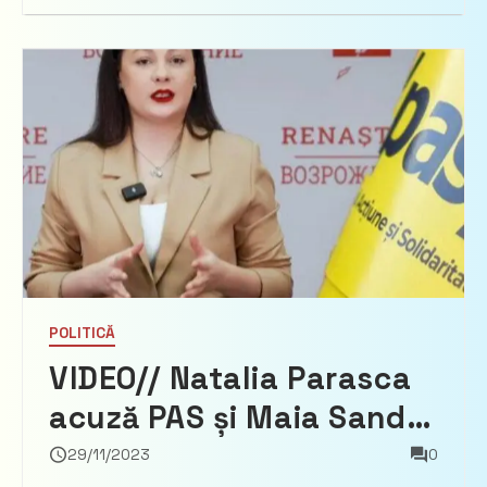
“Fiecare cetățean are
dreptul să vorbească
limba sa!”
POLITICĂ
VIDEO// Natalia Parasca
acuză PAS și Maia Sandu
că se bagă în buzunarele
29/11/2023
0