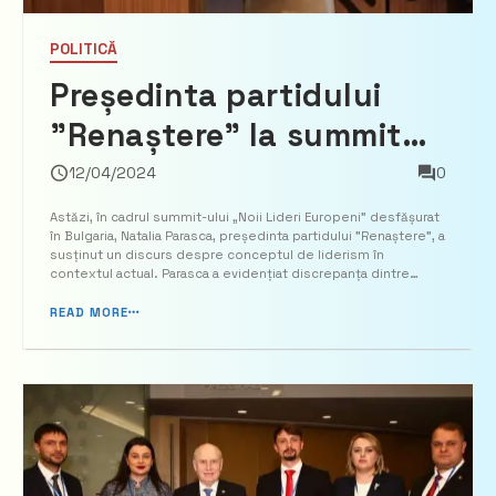
POLITICĂ
Președinta partidului
”Renaștere” la summitul
desfășurat în Bulgaria:
12/04/2024
0
”Adevărații lideri sunt cei
Astăzi, în cadrul summit-ului „Noii Lideri Europeni” desfășurat
în Bulgaria, Natalia Parasca, președinta partidului ”Renaștere”, a
care au o gândire critică
susținut un discurs despre conceptul de liderism în
contextul actual. Parasca a evidențiat discrepanța dintre
față de ei înșiși și sunt
percepția colectivă a liderilor ca fiind deținători ai unor
calități excepționale, precum „cunoștințe sa...
READ MORE
mereu în căutare de
soluții”