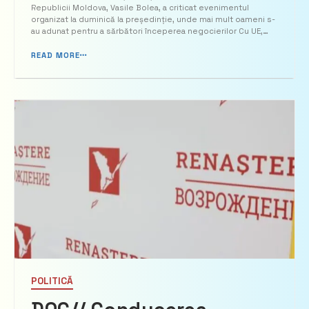
Republicii Moldova, Vasile Bolea, a criticat evenimentul
tam în timp ce țara este
organizat la duminică la președinție, unde mai mult oameni s-
au adunat pentru a sărbători începerea negocierilor Cu UE,
în plină criză”
denumindu-l un “mare tam-tam” și subliniind că, în ciuda
festivităților, guvernarea nu ...
READ MORE
POLITICĂ