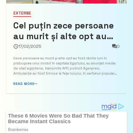
EXTERNE
Cel puțin zece persoane
au murit și alte opt au
fost rănite după ce s-a
17/02/2025
0
prăbușit o clădire
Zece persoane au murit şi alte opt au fost rănite luni în
prăbuşirea unui imobil în capitala Egiptului, au anunţat media
de stat egiptene, transmite AFP, potrivit Agerpres.
Ambulanţe au fost trimise la faţa locului, în cartierul popular
Kerdasa, unde echipe ale apărării civile căutau dispăruţi sub
dărâmături, potrivit publicaţiei Al-Akhbar Al-...
READ MORE