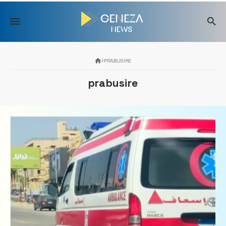
Skip
to
content
PRABUSIRE
prabusire