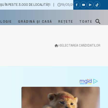
PESTE 3.000 DE LOCALITĂȚI
19/05/2025
VIDEO// UN TÂNĂR DE 21 
OLOGIE
GRĂDINĂ ȘI CASĂ
REȚETE
TOATE
SELECTAREA CANDIDATILOR