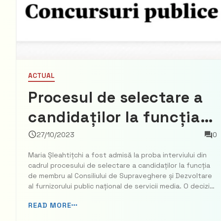
ACTUAL
Procesul de selectare a
candidaților la funcția
de membru al Consiliul
27/10/2023
0
de Supraveghere și
Maria Șleahtițchi a fost admisă la proba interviului din
cadrul procesului de selectare a candidaților la funcția
Dezvoltare al TRM: Maria
de membru al Consiliului de Supraveghere și Dezvoltare
al furnizorului public național de servicii media. O decizie
Șleahtițchi a fost
în acest sens a fost votată de membrii Comisiei cultură,
READ MORE
educație, cercetare, tineret, sport și mass-media. De
admisă la interviu
menț...