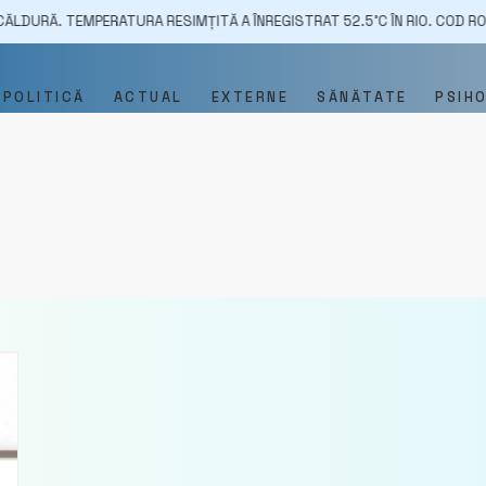
Ă. TEMPERATURA RESIMȚITĂ A ÎNREGISTRAT 52.5˚C ÎN RIO. COD ROȘU ÎN 
POLITICĂ
ACTUAL
EXTERNE
SĂNĂTATE
PSIH