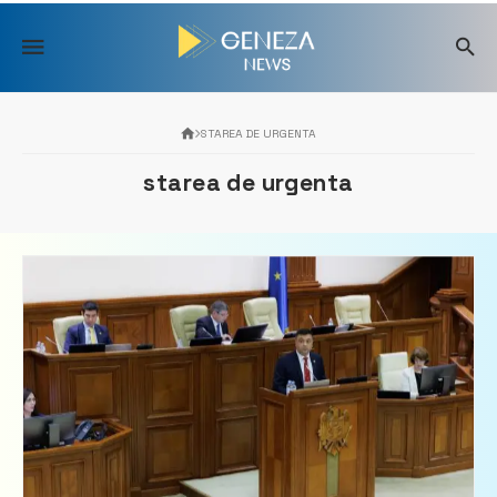
Skip
to
content
STAREA DE URGENTA
starea de urgenta