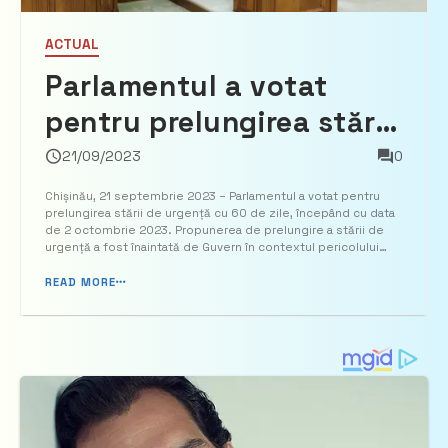
ACTUAL
Parlamentul a votat
pentru prelungirea stării
de urgență cu 60 de zile
21/09/2023
0
Chișinău, 21 septembrie 2023 – Parlamentul a votat pentru
prelungirea stării de urgență cu 60 de zile, începând cu data
de 2 octombrie 2023. Propunerea de prelungire a stării de
urgență a fost înaintată de Guvern în contextul pericolului
iminent la adresa securității naționale cauzat de războiul din
Ucraina. PROIECTUL de hotărâre care prevede ...
READ MORE