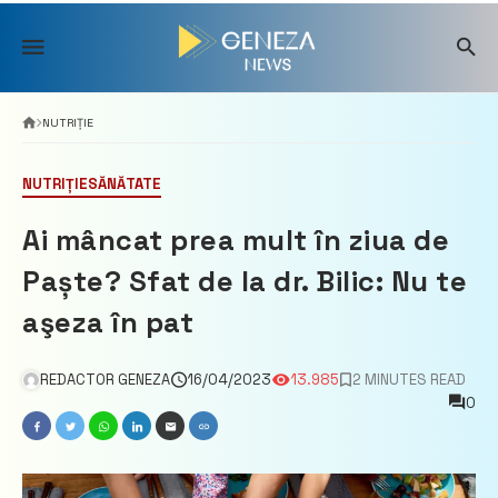
Skip
to
content
NUTRIȚIE
NUTRIȚIE
SĂNĂTATE
Ai mâncat prea mult în ziua de
Paște? Sfat de la dr. Bilic: Nu te
aşeza în pat
REDACTOR GENEZA
16/04/2023
13.985
2 MINUTES READ
0