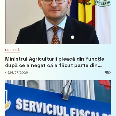
POLITICĂ
Ministrul Agriculturii pleacă din funcție
după ce a negat că a făcut parte din
Partidul Democrat
24/07/2026
0