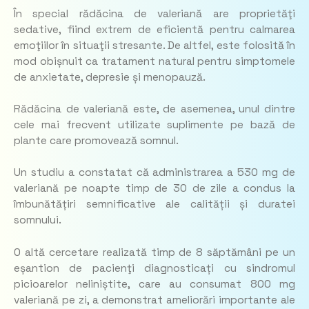
În special rădăcina de valeriană are proprietăţi
sedative, fiind extrem de eficientă pentru calmarea
emoţiilor în situaţii stresante. De altfel, este folosită în
mod obișnuit ca tratament natural pentru simptomele
de anxietate, depresie și menopauză.
Rădăcina de valeriană este, de asemenea, unul dintre
cele mai frecvent utilizate suplimente pe bază de
plante care promovează somnul.
Un studiu a constatat că administrarea a 530 mg de
valeriană pe noapte timp de 30 de zile a condus la
îmbunătățiri semnificative ale calității și duratei
somnului.
O altă cercetare realizată timp de 8 săptămâni pe un
eșantion de pacienţi diagnosticați cu sindromul
picioarelor neliniștite, care au consumat 800 mg
valeriană pe zi, a demonstrat ameliorări importante ale