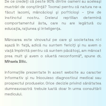
De ce credeţi că peste 90% dintre oameni au aceleaşi
mustrări de conştiinţă? Tocmai pentru că natura ne-a
făcut lacomi, mâncăcioşi şi pofticioşi – ţine de
instinctul nostru. Creierul reptilian determină
comportamentul ăsta, care nu are legătură cu
educaţia, raţiunea şi inteligenţa.
Mâncarea este vinovatul pe care şi societatea ni-l
aşază în faţă, adică nu suntem fericiţi şi nu avem o
viaţă împlinită pentru că suntem păcătoşi, am mâncat
prea mult şi avem o siluetă neconformă”
, spune dr
.
Mihaela Bilic.
Informațiile prezentate în acest website au caracter
informativ și nu înlocuiesc diagnosticul medical sau
prospectul produselor. Orice decizie privind sănătatea
dumneavoastră trebuie luată doar în urma consultării
medicului.