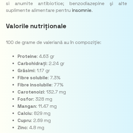
si anumite antibiotice; benzodiazepine şi alte
suplimente alimentare pentru
insomnie
.
Valorile nutriționale
100 de grame de valeriană au în compoziţie:
Proteine
: 4.63 gr
Carbohidrați
: 2.24 gr
Grăsimi
: 1.17 gr
Fibre solubile
: 7.3%
Fibre insolubile
: 77%
Carotenoizi
: 132.7 mg
Fosfor
: 328 mg
Mangan
: 11.47 mg
Calciu
: 829 mg
Cupru
: 2.69 mg
Zinc
: 4.8 mg