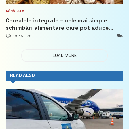
SĂNĂTATE
Cerealele integrale – cele mai simple
schimbări alimentare care pot aduce
beneficii reale
06/03/2026
0
LOAD MORE
READ ALSO