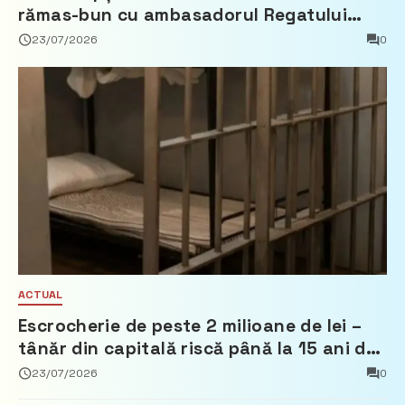
rămas-bun cu ambasadorul Regatului
Țărilor de Jos, Fred Duijn
23/07/2026
0
ACTUAL
Escrocherie de peste 2 milioane de lei –
tânăr din capitală riscă până la 15 ani de
închisoare
23/07/2026
0