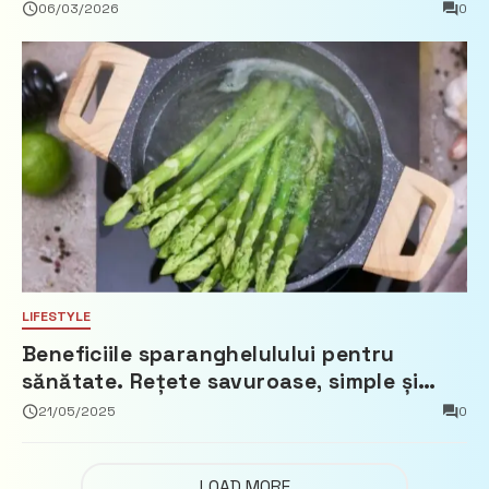
beneficii reale
06/03/2026
0
LIFESTYLE
Beneficiile sparanghelulului pentru
sănătate. Rețete savuroase, simple și
ușor de pregătit
21/05/2025
0
LOAD MORE