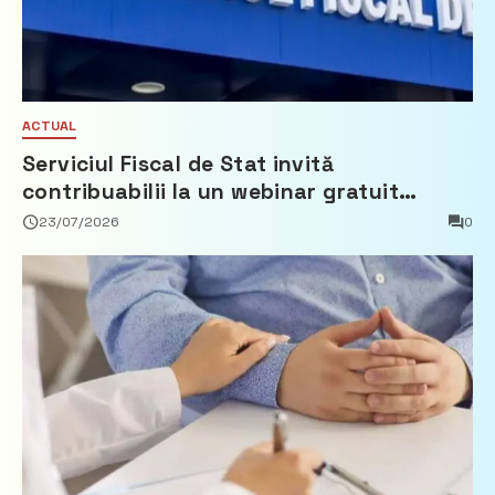
ACTUAL
Serviciul Fiscal de Stat invită
contribuabilii la un webinar gratuit
privind calculul impozitului pe bunurile
23/07/2026
0
imobiliare