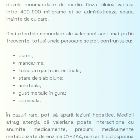
dozele recomandate de medic. Doza zilnica variaza
intre 400-900 miligrame si se administreaza seara,
inainte de culcare.
Desi efectele secundare ale valerianei sunt mai putin
frecvente, totusi unele persoane se pot confrunta cu:
dureri;
mancarime;
tulburari gastrointestinale;
stare de slabiciune;
ameteala;
gust metalic in gura;
oboseala.
În cazuri rare, pot să apară leziuni hepatice. Medicii
atrag atenţia că valeriana poate interactiona cu
anumite medicamente, precum: medicamente
metabolizate de enzima CYP3A4, cum ar fi ciclosporina