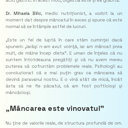
acid gastric. În acest mod, digestia este și ea grăbită.
Dr. Mihaela Bilic
, medic nutriționist, a vorbit la un
moment dat despre mâncatul în exces și spune că este
normal să se întâmple astfel de lucruri.
„Este un fel de luptă în care stăm cuminţei dacă
spunem: „Iarăşi n-am avut voinţă, iar am mâncat prea
mult, de mâine încep dieta“. E uman de înţeles că nu
suntem întotdeauna pregătiţi şi că nu avem mereu
puterea să cofruntăm problemele reale. Psihologii au
concluzionat că e mai puţin grav ca mâncarea să
devină paravanul nostru. E o vină atât de mică, încât
ăsta să ne fie păcatul, că am fost pofticioşi şi
mâncăcioşi.
„Mâncarea este vinovatul”
Nu ţine de valorile reale, de structura profundă de om.