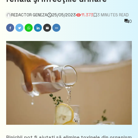
REDACTOR GENEZA
25/05/2023
11.373
3 MINUTES READ
0
Rinichii pot fi ajutaţi să elimine toxinele din organism