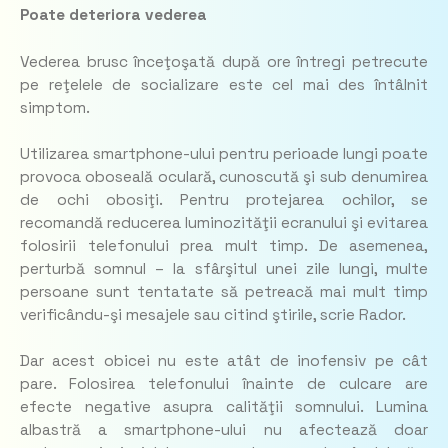
Poate deteriora vederea
Vederea brusc înceţoşată după ore întregi petrecute
pe reţelele de socializare este cel mai des întâlnit
simptom.
Utilizarea smartphone-ului pentru perioade lungi poate
provoca oboseală oculară, cunoscută şi sub denumirea
de ochi obosiţi. Pentru protejarea ochilor, se
recomandă reducerea luminozităţii ecranului şi evitarea
folosirii telefonului prea mult timp. De asemenea,
perturbă somnul – la sfârşitul unei zile lungi, multe
persoane sunt tentatate să petreacă mai mult timp
verificându-şi mesajele sau citind ştirile, scrie Rador.
Dar acest obicei nu este atât de inofensiv pe cât
pare. Folosirea telefonului înainte de culcare are
efecte negative asupra calităţii somnului. Lumina
albastră a smartphone-ului nu afectează doar