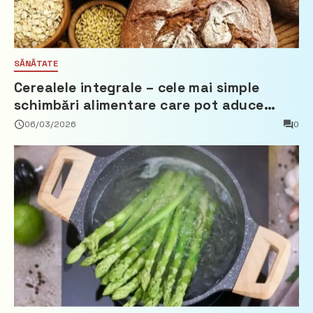
SĂNĂTATE
Cerealele integrale – cele mai simple
schimbări alimentare care pot aduce
beneficii reale
06/03/2026
0