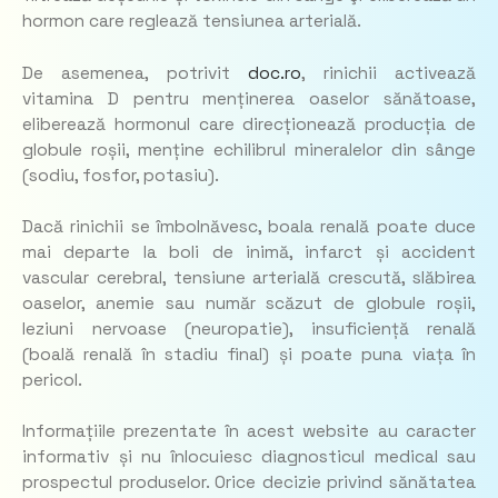
hormon care reglează tensiunea arterială.
De asemenea, potrivit
doc.ro
, rinichii activează
vitamina D pentru menținerea oaselor sănătoase,
eliberează hormonul care direcționează producția de
globule roșii, menține echilibrul mineralelor din sânge
(sodiu, fosfor, potasiu).
Dacă rinichii se îmbolnăvesc, boala renală poate duce
mai departe la boli de inimă, infarct și accident
vascular cerebral, tensiune arterială crescută, slăbirea
oaselor, anemie sau număr scăzut de globule roșii,
leziuni nervoase (neuropatie), insuficiență renală
(boală renală în stadiu final) și poate puna viața în
pericol.
Informațiile prezentate în acest website au caracter
informativ și nu înlocuiesc diagnosticul medical sau
prospectul produselor. Orice decizie privind sănătatea