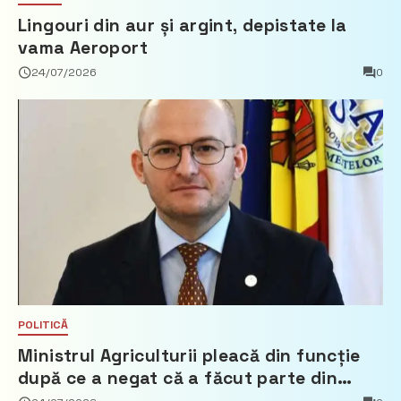
Lingouri din aur și argint, depistate la
vama Aeroport
24/07/2026
0
POLITICĂ
Ministrul Agriculturii pleacă din funcție
după ce a negat că a făcut parte din
Partidul Democrat