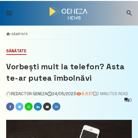
Skip
to
content
SĂNĂTATE
SĂNĂTATE
Vorbești mult la telefon? Asta
te-ar putea îmbolnăvi
REDACTOR GENEZA
24/05/2023
9.837
2 MINUTES READ
0