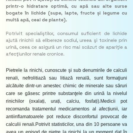
printr-o hidratare optimă, cu apă sau alte surse
bogate în lichide (supe, lapte, fructe și legume cu
multă apă, ceai de plante).
Potrivit specialiştilor, consumul suficient de lichide
ajută rinichii să elibereze sodiul, ureea şi toxinele prin
urină, ceea ce asigură un risc mai scăzut de apariţie a
afecţiunilor renale cronice.
Pietrele la rinichi, cunoscute şi sub denumirile de calculi
renali, nefrolitiază sau litiază renală, sunt formaţiuni
alcătuite dintr-un amestec chimic de minerale sau săruri
care se găsesc printre substanţele din urină la nivelul
rinichilor (oxalați, urați, calciu, fosfați).Medicii pot
recomanda tratamentul medicamentos al afecțiunii, iar
antiinflamatoarele pot reduce disconfortul provocat de
calculii renali.Potrivit statisticilor, una din 10 persoane va
avea un episod de pietre la rinichi la un moment dat în