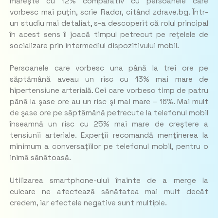
măreşte cu 12% comparativ cu persoanele care
vorbesc mai puţin, scrie Rador, citând zdrave.bg. Într-
un studiu mai detaliat, s-a descoperit că rolul principal
în acest sens îl joacă timpul petrecut pe reţelele de
socializare prin intermediul dispozitivului mobil.
Persoanele care vorbesc una până la trei ore pe
săptămână aveau un risc cu 13% mai mare de
hipertensiune arterială. Cei care vorbesc timp de patru
până la şase ore au un risc şi mai mare – 16%. Mai mult
de şase ore pe săptămână petrecute la telefonul mobil
înseamnă un risc cu 25% mai mare de creştere a
tensiunii arteriale. Experţii recomandă menţinerea la
minimum a conversaţiilor pe telefonul mobil, pentru o
inimă sănătoasă.
Utilizarea smartphone-ului înainte de a merge la
culcare ne afectează sănătatea mai mult decât
credem, iar efectele negative sunt multiple.