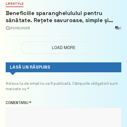
LIFESTYLE
Beneficiile sparanghelulului pentru
sănătate. Rețete savuroase, simple și
ușor de pregătit
21/05/2025
0
LOAD MORE
LASĂ UN RĂSPUNS
Adresa ta de email nu va fi publicată.
Câmpurile obligatorii sunt
marcate cu
*
COMENTARIU
*