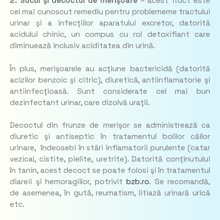
2. Sucul şi decoctul de merişoare
– acest fruct este
cel mai cunoscut remediu pentru problememe tractului
urinar şi a infecţiilor aparatului excretor, datorită
acidului chinic, un compus cu rol detoxifiant care
diminuează inclusiv aciditatea din urină.
În plus, merişoarele au acţiune bactericidă (datorită
acizilor benzoic şi citric), diuretică, antiinflamatorie şi
antiinfecţioasă. Sunt considerate cel mai bun
dezinfectant urinar, care dizolvă uraţii.
Decoctul din frunze de merişor se administrează ca
diuretic şi antiseptic în tratamentul bolilor căilor
urinare, îndeosebi în stări inflamatorii purulente (catar
vezical, cistite, pielite, uretrite). Datorită conţinutului
în tanin, acest decoct se poate folosi şi în tratamentul
diareii şi hemoragiilor, potrivit
bzb.ro
. Se recomandă,
de asemenea, în gută, reumatism, litiază urinară urică
etc.