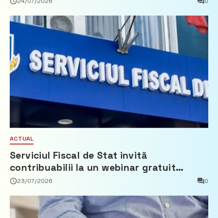
24/07/2026
0
ACTUAL
Serviciul Fiscal de Stat invită
contribuabilii la un webinar gratuit
privind calculul impozitului pe bunurile
23/07/2026
0
imobiliare