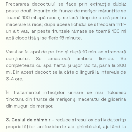
Prepararea decoctului se face prin extracţie dublă:
peste două linguriţe de frunze de merişor mărunţite se
toarnă 100 ml apă rece şi se lasă timp de o oră pentru
macerare la rece; după aceea lichidul se strecoară într-
un alt vas, iar peste frunzele rămase se toarnă 100 ml
apă clocotită şi se fierb 15 minute.
Vasul se ia apoi de pe foc şi după 10 min. se strecoară
conţinutul. Se amestecă ambele lichide. Se
completează cu apă fiartă şi uşor răcită, până la 200
ml. Din acest decoct se ia câte o lingură la intervale de
3-4 ore.
În tratamentul infecţiilor urinare se mai folosesc
tinctura din frunze de merişor şi maceratul de glicerina
din muguri de merişor.
3. Ceaiul de ghimbir
– reduce stresul oxidativ datoritp
proprietăţilor antioxidante ale ghimbirului, ajutând la