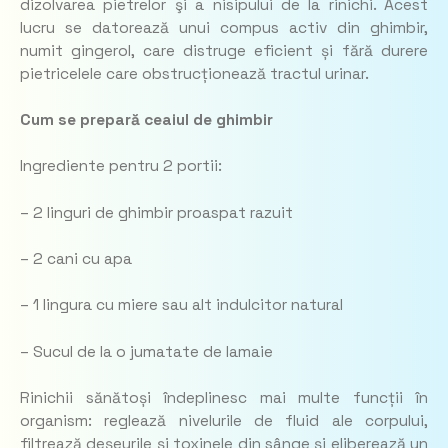
dizolvarea pietrelor şi a nisipului de la rinichi. Acest
lucru se datorează unui compus activ din ghimbir,
numit gingerol, care distruge eficient și fără durere
pietricelele care obstrucționează tractul urinar.
Cum se prepară ceaiul de ghimbir
Ingrediente pentru 2 portii:
– 2 linguri de ghimbir proaspat razuit
– 2 cani cu apa
– 1 lingura cu miere sau alt indulcitor natural
– Sucul de la o jumatate de lamaie
Rinichii sănătoși îndeplinesc mai multe funcții în
organism: reglează nivelurile de fluid ale corpului,
filtrează deșeurile și toxinele din sânge şi eliberează un