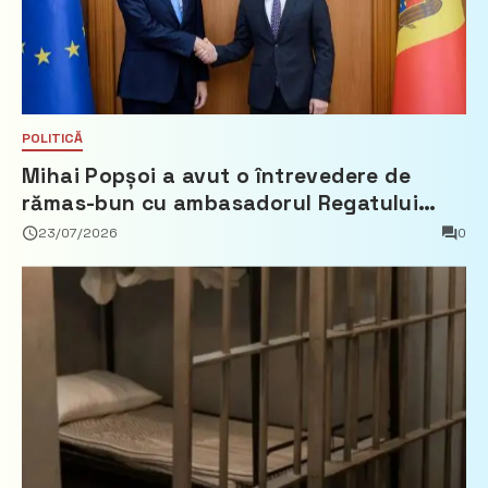
POLITICĂ
Mihai Popșoi a avut o întrevedere de
rămas-bun cu ambasadorul Regatului
Țărilor de Jos, Fred Duijn
23/07/2026
0