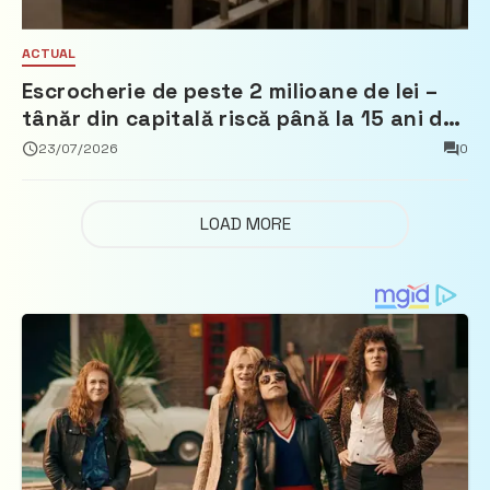
ACTUAL
Escrocherie de peste 2 milioane de lei –
tânăr din capitală riscă până la 15 ani de
închisoare
23/07/2026
0
LOAD MORE