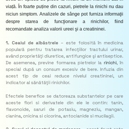
viață. În foarte puține din cazuri, pietrele la rinichi nu dau
niciun simptom. Analizele de sânge pot furniza informaţii
despre starea de funcţionare a rinichilor, fiind
recomandate analiza valorii ureei şi a creatininei.
1. Ceaiul de albăstrele
– este folosită în medicina
populară pentru tratarea infecţiilor tractului urinar,
având proprietăţi diuretice, antifungice şi antiseptice.
De asemenea, previne formarea pietrelor la
rinichi
, în
special după un consum excesiv de bere. Infuzia din
acest tip de ceai reduce nivelul creatininei, un
indicator al sănătăţii rinichilor.
Efectele benefice se datoreaza substantelor pe care
aceste flori si derivatele din ele le contin: tanin,
flavonoide, saruri de potasiu, magneziu, mangan,
cianina, cnicina si cicorina, antocianide si mucilagii.