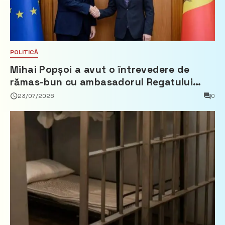
POLITICĂ
Mihai Popșoi a avut o întrevedere de
rămas-bun cu ambasadorul Regatului
Țărilor de Jos, Fred Duijn
23/07/2026
0