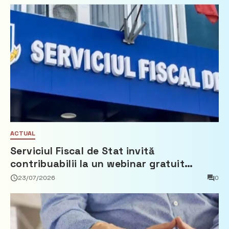
ACTUAL
Serviciul Fiscal de Stat invită
contribuabilii la un webinar gratuit
privind calculul impozitului pe bunurile
23/07/2026
0
imobiliare