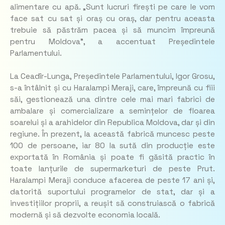
alimentare cu apă. „Sunt lucruri firești pe care le vom
face sat cu sat și oraș cu oraș, dar pentru aceasta
trebuie să păstrăm pacea și să muncim împreună
pentru Moldova”, a accentuat Președintele
Parlamentului.
La Ceadîr-Lunga, Președintele Parlamentului, Igor Grosu,
s-a întâlnit și cu Haralampi Meraji, care, împreună cu fiii
săi, gestionează una dintre cele mai mari fabrici de
ambalare și comercializare a semințelor de floarea
soarelui și a arahidelor din Republica Moldova, dar și din
regiune. În prezent, la această fabrică muncesc peste
100 de persoane, iar 80 la sută din producție este
exportată în România și poate fi găsită practic în
toate lanțurile de supermarketuri de peste Prut.
Haralampi Meraji conduce afacerea de peste 17 ani și,
datorită suportului programelor de stat, dar și a
investițiilor proprii, a reușit să construiască o fabrică
modernă și să dezvolte economia locală.