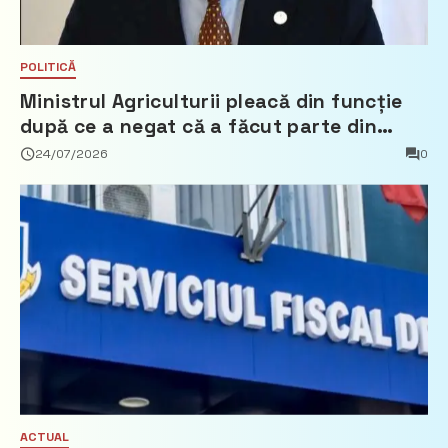
POLITICĂ
Ministrul Agriculturii pleacă din funcție
după ce a negat că a făcut parte din
Partidul Democrat
24/07/2026
0
ACTUAL