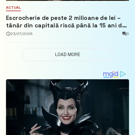
ACTUAL
Escrocherie de peste 2 milioane de lei –
tânăr din capitală riscă până la 15 ani de
închisoare
23/07/2026
0
LOAD MORE