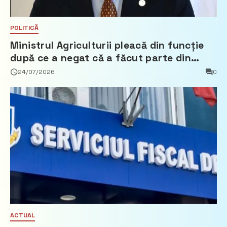
POLITICĂ
Ministrul Agriculturii pleacă din funcție
după ce a negat că a făcut parte din
Partidul Democrat
24/07/2026
0
ACTUAL