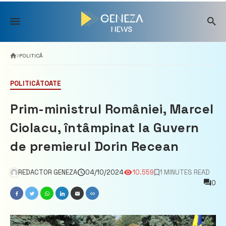
Skip
to
content
POLITICĂ
POLITICĂ
TOATE
Prim-ministrul României, Marcel
Ciolacu, întâmpinat la Guvern
de premierul Dorin Recean
REDACTOR GENEZA
04/10/2024
10.559
1 MINUTES READ
0