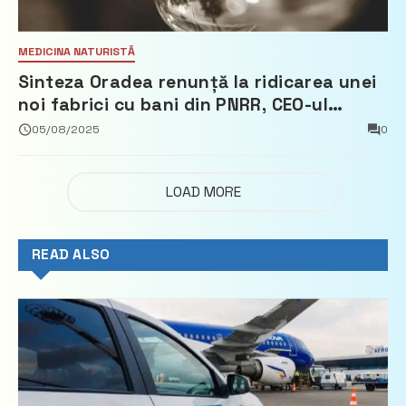
MEDICINA NATURISTĂ
Sinteza Oradea renunță la ridicarea unei
noi fabrici cu bani din PNRR, CEO-ul
demisionează – Profit.ro
05/08/2025
0
LOAD MORE
READ ALSO