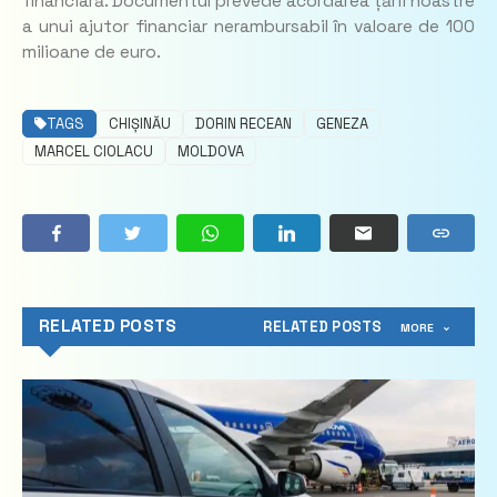
financiară. Documentul prevede acordarea țării noastre
a unui ajutor financiar nerambursabil în valoare de 100
milioane de euro.
TAGS
CHIȘINĂU
DORIN RECEAN
GENEZA
MARCEL CIOLACU
MOLDOVA
RELATED POSTS
RELATED POSTS
MORE