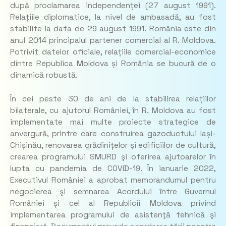
după proclamarea independenței (27 august 1991).
Relațiile diplomatice, la nivel de ambasadă, au fost
stabilite la data de 29 august 1991. România este din
anul 2014 principalul partener comercial al R. Moldova.
Potrivit datelor oficiale, relațiile comercial-economice
dintre Republica Moldova și România se bucură de o
dinamică robustă.
În cei peste 30 de ani de la stabilirea relațiilor
bilaterale, cu ajutorul României, în R. Moldova au fost
implementate mai multe proiecte strategice de
anvergură, printre care construirea gazoductului Iași-
Chișinău, renovarea grădinițelor şi edificiilor de cultură,
crearea programului SMURD şi oferirea ajutoarelor în
lupta cu pandemia de COVID-19. În ianuarie 2022,
Executivul României a aprobat memorandumul pentru
negocierea şi semnarea Acordului între Guvernul
României și cel al Republicii Moldova privind
implementarea programului de asistenţă tehnică şi