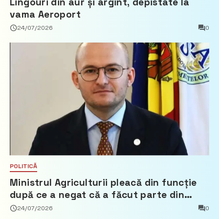
Lingouri din aur și argint, depistate la
vama Aeroport
24/07/2026
0
POLITICĂ
Ministrul Agriculturii pleacă din funcție
după ce a negat că a făcut parte din
Partidul Democrat
24/07/2026
0