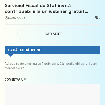
Serviciul Fiscal de Stat invită
contribuabilii la un webinar gratuit
privind calculul impozitului pe bunurile
23/07/2026
0
imobiliare
LOAD MORE
LASĂ UN RĂSPUNS
Adresa ta de email nu va fi publicată.
Câmpurile obligatorii sunt
marcate cu
*
COMENTARIU
*