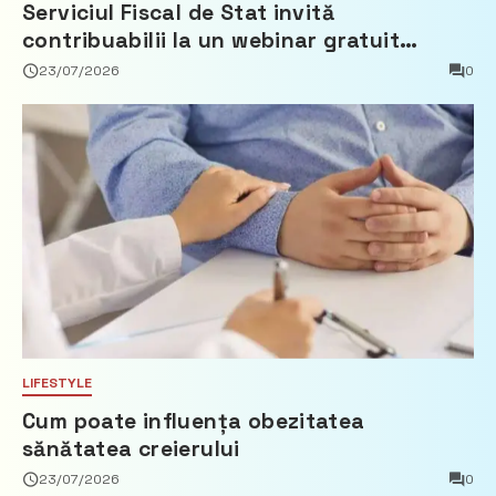
Serviciul Fiscal de Stat invită
contribuabilii la un webinar gratuit
privind calculul impozitului pe bunurile
23/07/2026
0
imobiliare
LIFESTYLE
Cum poate influența obezitatea
sănătatea creierului
23/07/2026
0