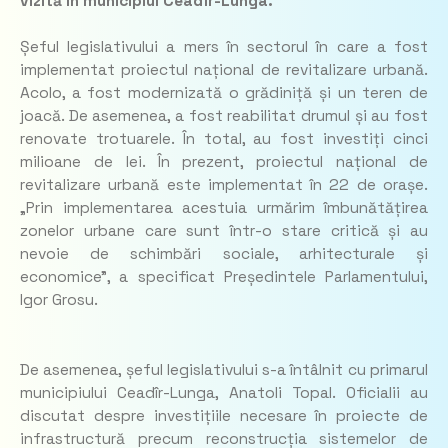
vizită în municipiul Ceadîr-Lunga.
Șeful legislativului a mers în sectorul în care a fost
implementat proiectul național de revitalizare urbană.
Acolo, a fost modernizată o grădiniță și un teren de
joacă. De asemenea, a fost reabilitat drumul și au fost
renovate trotuarele. În total, au fost investiți cinci
milioane de lei. În prezent, proiectul național de
revitalizare urbană este implementat în 22 de orașe.
„Prin implementarea acestuia urmărim îmbunătățirea
zonelor urbane care sunt într-o stare critică și au
nevoie de schimbări sociale, arhitecturale și
economice”, a specificat Președintele Parlamentului,
Igor Grosu.
De asemenea, șeful legislativului s-a întâlnit cu primarul
municipiului Ceadîr-Lunga, Anatoli Topal. Oficialii au
discutat despre investițiile necesare în proiecte de
infrastructură precum reconstrucția sistemelor de