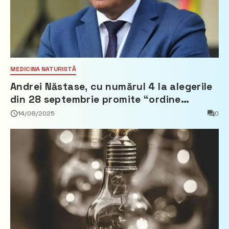
MEDICINA NATURISTĂ
Andrei Năstase, cu numărul 4 la alegerile
din 28 septembrie promite “ordine
europeană” și 10 miliarde pentru cetățeni
14/08/2025
0