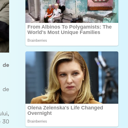
0 de
e de
lui,
e 30