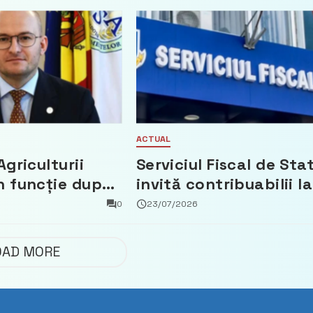
ACTUAL
Agriculturii
Serviciul Fiscal de Sta
n funcție după
invită contribuabilii la
t că a făcut
un webinar gratuit
0
23/07/2026
 Partidul
privind calculul
impozitului pe bunuril
OAD MORE
imobiliare