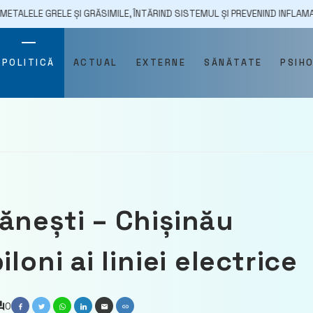
ȘI GRĂSIMILE, ÎNTĂRIND SISTEMUL ȘI PREVENIND INFLAMAȚIA ȘI BOLILE
POLITICĂ
ACTUAL
EXTERNE
SĂNĂTATE
PSIH
ănești – Chișinău
loni ai liniei electrice
0