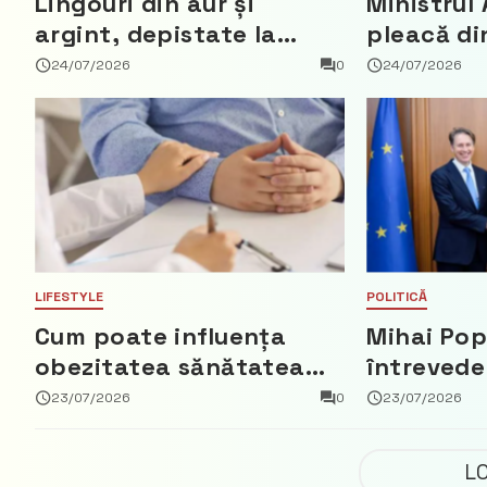
Lingouri din aur și
Ministrul 
argint, depistate la
pleacă di
vama Aeroport
ce a nega
24/07/2026
0
24/07/2026
parte din
Democrat
LIFESTYLE
POLITICĂ
Cum poate influența
Mihai Pop
obezitatea sănătatea
întrevede
creierului
bun cu a
23/07/2026
0
23/07/2026
Regatului 
Fred Duij
L