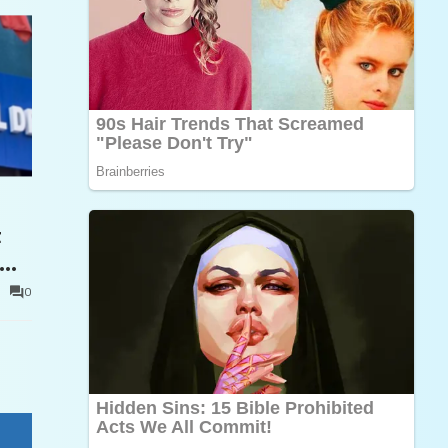
t
0
e