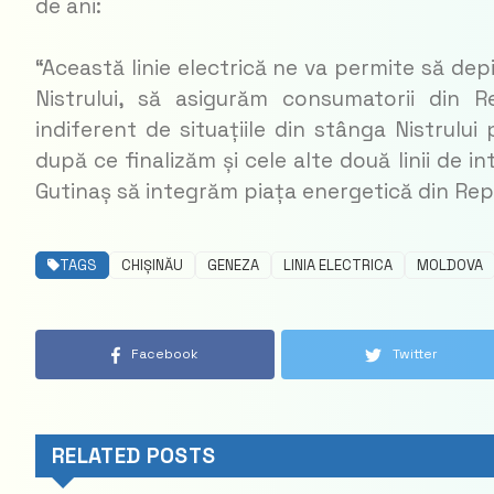
de ani:
“Această linie electrică ne va permite să dep
Nistrului, să asigurăm consumatorii din 
indiferent de situațiile din stânga Nistrului
după ce finalizăm și cele alte două linii de 
Gutinaș să integrăm piața energetică din Re
TAGS
CHIȘINĂU
GENEZA
LINIA ELECTRICA
MOLDOVA
Facebook
Twitter
RELATED POSTS