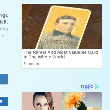
ânga
ică,
ales
eni-
R