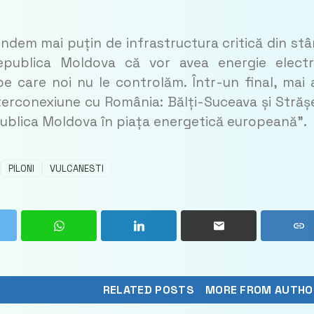
indem mai puțin de infrastructura critică din st
Republica Moldova că vor avea energie electr
 pe care noi nu le controlăm. Într-un final, mai 
interconexiune cu România: Bălți-Suceava și Străș
publica Moldova în piața energetică europeană”.
PILONI
VULCANESTI
RELATED POSTS
MORE FROM AUTHO