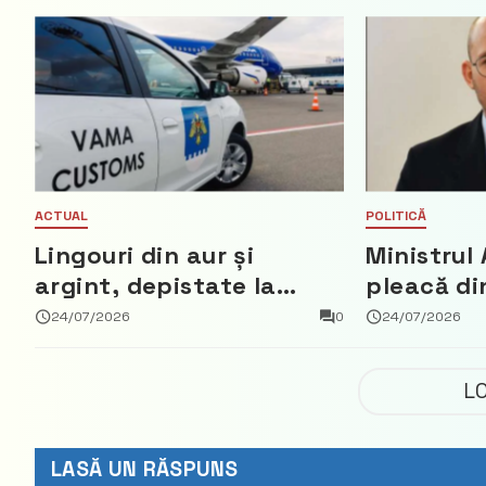
ACTUAL
POLITICĂ
Lingouri din aur și
Ministrul 
argint, depistate la
pleacă di
vama Aeroport
ce a nega
24/07/2026
0
24/07/2026
parte din
Democrat
L
LASĂ UN RĂSPUNS