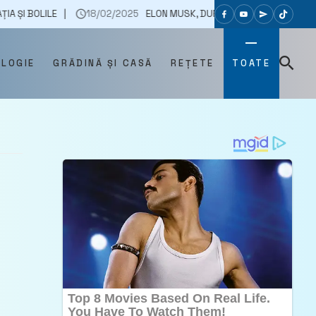
18/02/2025
ELON MUSK, DUPĂ ANUNŢUL LUI CĂLIN GEORGESCU POTRI
OLOGIE
GRĂDINĂ ȘI CASĂ
REȚETE
TOATE