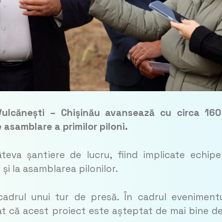
) Vulcănești – Chișinău avansează cu circa 16
de asamblare a primilor piloni.
teva șantiere de lucru, fiind implicate echip
 și la asamblarea pilonilor.
cadrul unui tur de presă. În cadrul evenimentu
nat că acest proiect este așteptat de mai bine d