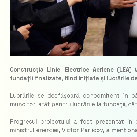
Construcția Liniei Electrice Aeriene (LEA
fundații finalizate, fiind inițiate și lucrările 
Lucrările se desfășoară concomitent în câ
muncitori atât pentru lucrările la fundații, cât
Progresul proiectului a fost prezentat în 
ministrul energiei, Victor Parlicov, a mențio