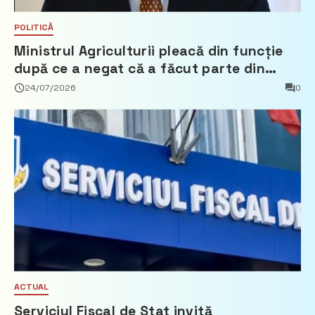
POLITICĂ
Ministrul Agriculturii pleacă din funcție
după ce a negat că a făcut parte din
Partidul Democrat
24/07/2026
0
ACTUAL
Serviciul Fiscal de Stat invită