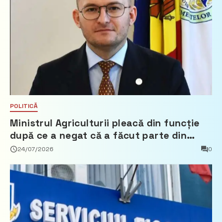
POLITICĂ
Ministrul Agriculturii pleacă din funcție
după ce a negat că a făcut parte din
Partidul Democrat
24/07/2026
0