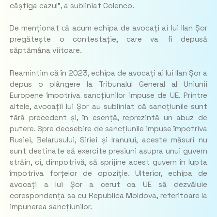
câștiga cazul”, a subliniat Colenco.
De menționat сă acum echipa de avocați ai lui Ilan Șor
pregătește o contestație, care va fi depusă
săptămâna viitoare.
Reamintim că în 2023, echipa de avocați ai lui Ilan Șor a
depus o plângere la Tribunalul General al Uniunii
Europene împotriva sancțiunilor impuse de UE. Printre
altele, avocații lui Șor au subliniat că sancțiunile sunt
fără precedent și, în esență, reprezintă un abuz de
putere. Spre deosebire de sancțiunile impuse împotriva
Rusiei, Belarusului, Siriei și Iranului, aceste măsuri nu
sunt destinate să exercite presiuni asupra unui guvern
străin, ci, dimpotrivă, să sprijine acest guvern în lupta
împotriva forțelor de opoziție. Ulterior, echipa de
avocați a lui Șor a cerut ca UE să dezvăluie
corespondența sa cu Republica Moldova, referitoare la
impunerea sancțiunilor.