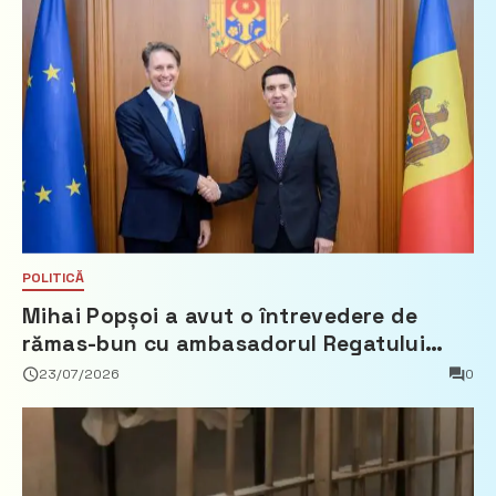
POLITICĂ
Mihai Popșoi a avut o întrevedere de
rămas-bun cu ambasadorul Regatului
Țărilor de Jos, Fred Duijn
23/07/2026
0