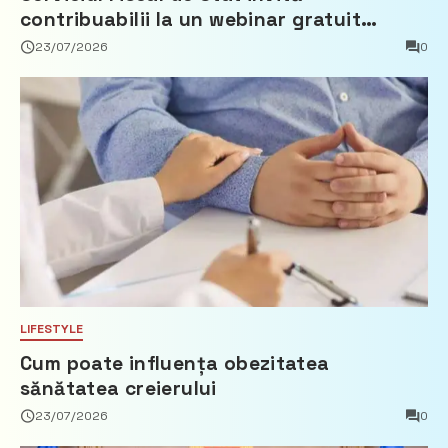
contribuabilii la un webinar gratuit
privind calculul impozitului pe bunurile
23/07/2026
0
imobiliare
LIFESTYLE
Cum poate influența obezitatea
sănătatea creierului
23/07/2026
0