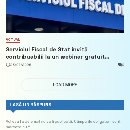
ACTUAL
Serviciul Fiscal de Stat invită
contribuabilii la un webinar gratuit
privind calculul impozitului pe bunurile
23/07/2026
0
imobiliare
LOAD MORE
LASĂ UN RĂSPUNS
Adresa ta de email nu va fi publicată.
Câmpurile obligatorii sunt
marcate cu
*