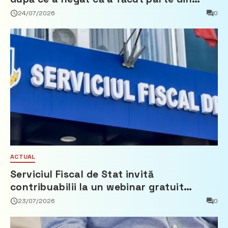
Partidul Democrat
24/07/2026
0
ACTUAL
Serviciul Fiscal de Stat invită
contribuabilii la un webinar gratuit
privind calculul impozitului pe bunurile
23/07/2026
0
imobiliare