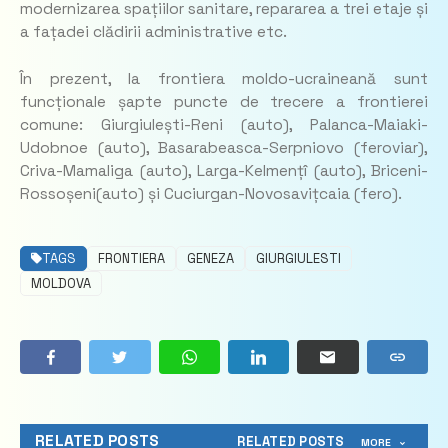
modernizarea spațiilor sanitare, repararea a trei etaje și
a fațadei clădirii administrative etc.
În prezent, la frontiera moldo-ucraineană sunt
funcționale șapte puncte de trecere a frontierei
comune: Giurgiulești-Reni (auto), Palanca-Maiaki-
Udobnoe (auto), Basarabeasca-Serpniovo (feroviar),
Criva-Mamaliga (auto), Larga-Kelmențî (auto), Briceni-
Rossoșeni(auto) și Cuciurgan-Novosavițcaia (fero).
TAGS
FRONTIERA
GENEZA
GIURGIULESTI
MOLDOVA
RELATED POSTS
RELATED POSTS
MORE