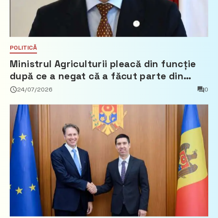
POLITICĂ
Ministrul Agriculturii pleacă din funcție
după ce a negat că a făcut parte din
Partidul Democrat
24/07/2026
0