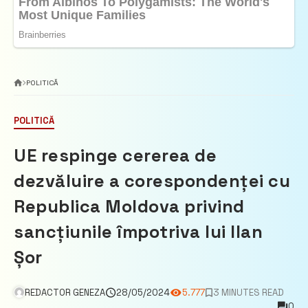
POLITICĂ
POLITICĂ
UE respinge cererea de
dezvăluire a corespondenței cu
Republica Moldova privind
sancțiunile împotriva lui Ilan
Șor
REDACTOR GENEZA
28/05/2024
5.777
3 MINUTES READ
0