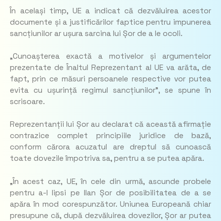
În același timp, UE a indicat că dezvăluirea acestor
documente și a justificărilor faptice pentru impunerea
sancțiunilor ar ușura sarcina lui Șor de a le ocoli.
„Cunoașterea exactă a motivelor și argumentelor
prezentate de Înaltul Reprezentant al UE va arăta, de
fapt, prin ce măsuri persoanele respective vor putea
evita cu ușurință regimul sancțiunilor”, se spune în
scrisoare.
Reprezentanții lui Șor au declarat că această afirmație
contrazice complet principiile juridice de bază,
conform cărora acuzatul are dreptul să cunoască
toate dovezile împotriva sa, pentru a se putea apăra.
„În acest caz, UE, în cele din urmă, ascunde probele
pentru a-l lipsi pe Ilan Șor de posibilitatea de a se
apăra în mod corespunzător. Uniunea Europeană chiar
presupune că, după dezvăluirea dovezilor, Șor ar putea