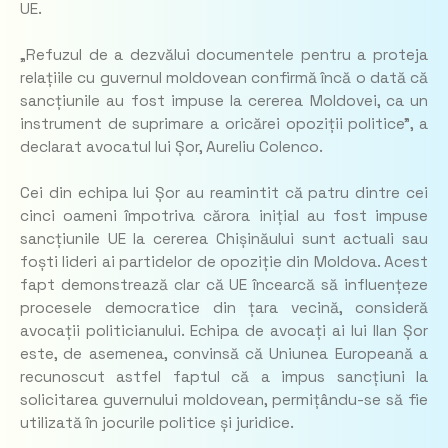
UE.
„Refuzul de a dezvălui documentele pentru a proteja
relațiile cu guvernul moldovean confirmă încă o dată că
sancțiunile au fost impuse la cererea Moldovei, ca un
instrument de suprimare a oricărei opoziții politice”, a
declarat avocatul lui Șor, Aureliu Colenco.
Cei din echipa lui Șor au reamintit că patru dintre cei
cinci oameni împotriva cărora inițial au fost impuse
sancțiunile UE la cererea Chișinăului sunt actuali sau
foști lideri ai partidelor de opoziție din Moldova. Acest
fapt demonstrează clar că UE încearcă să influențeze
procesele democratice din țara vecină, consideră
avocații politicianului. Echipa de avocați ai lui Ilan Șor
este, de asemenea, convinsă că Uniunea Europeană a
recunoscut astfel faptul că a impus sancțiuni la
solicitarea guvernului moldovean, permițându-se să fie
utilizată în jocurile politice și juridice.