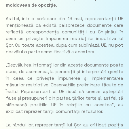
moldovean de opoziție.
Astfel, într-o scrisoare din 13 mai, reprezentanții UE
menționează că există paisprezece documente care
reflectă corespondența comunității cu Chișinăul în
ceea ce privește impunerea restricțiilor împotriva lui
Șor. Cu toate acestea, după cum subliniază UE, nu pot
dezvălui o parte semnificativă a acestora.
„Dezvăluirea informațiilor din aceste documente poate
duce, de asemenea, la percepții și interpretări greșite
în ceea ce privește impunerea și implementarea
măsurilor restrictive. Observațiile preliminare făcute de
Înaltul Reprezentant al UE riscă să creeze așteptări
false și presupuneri din partea țărilor terțe și, astfel, să
slăbească pozițiile UE în relațiile cu acestea”, au
explicat reprezentanții comunității refuzul lor.
La rândul lor, reprezentanții lui Șor au criticat poziția