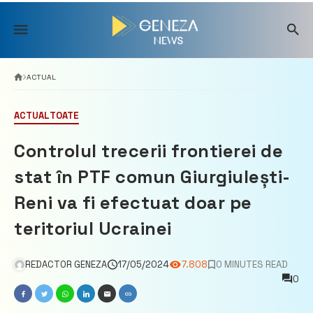
Skip
to
content
ACTUAL
ACTUAL
TOATE
Controlul trecerii frontierei de
stat în PTF comun Giurgiulești-
Reni va fi efectuat doar pe
teritoriul Ucrainei
REDACTOR GENEZA
17/05/2024
7.808
0 MINUTES READ
0