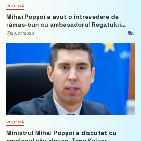
POLITICĂ
Mihai Popșoi a avut o întrevedere de
rămas-bun cu ambasadorul Regatului
Țărilor de Jos, Fred Duijn
23/07/2026
0
POLITICĂ
Ministrul Mihai Popșoi a discutat cu
omologul său sloven, Tone Kajzer