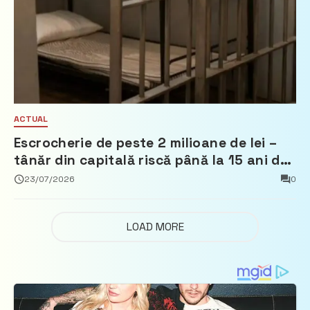
ACTUAL
Escrocherie de peste 2 milioane de lei –
tânăr din capitală riscă până la 15 ani de
închisoare
23/07/2026
0
LOAD MORE