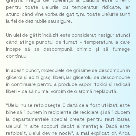
greșită. Pragul de toleranță la căldură este diferit
pentru toate uleiurile cu temperaturi ridicate, iar
atunci când vine vorba de gătit, nu toate uleiurile sunt
la fel de dezirabile sau sigure.
Un ulei de gătit încălzit este considerat nesigur atunci
când atinge punctul de fumat – temperatura la care
începe să se descompună chimic și să fumege
continuu.
În acest punct, moleculele de grăsime se descompun în
glicerol și acizi grași liberi, iar glicerolul se descompune
în continuare pentru a produce vapori toxici și radicali
liberi – ca să nu mai vorbim de o aromă neplăcută.
”Uleiul nu se refoloseşte. O dată ce a fost utilizat, este
bine să îl punem în recipiente de reciclare şi să îl ducem
la departamentele special create pentru reutilizarea
uleiului în alte scopuri decât alimentaţia. Dacă este
refolosit, uleiul devine nociv”, a mai explicat dr. Anca