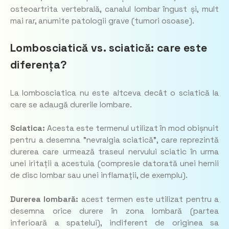
osteoartrita vertebrală, canalul lombar îngust și, mult
mai rar, anumite patologii grave (tumori osoase).
Lombosciatică vs. sciatică: care este
diferența?
La lombosciatica nu este altceva decât o sciatică la
care se adaugă durerile lombare.
Sciatica:
Acesta este termenul utilizat în mod obișnuit
pentru a desemna ”nevralgia sciatică”, care reprezintă
durerea care urmează traseul nervului sciatic în urma
unei iritații a acestuia (compresie datorată unei hernii
de disc lombar sau unei inflamații, de exemplu).
Durerea lombară:
acest termen este utilizat pentru a
desemna orice durere în zona lombară (partea
inferioară a spatelui), indiferent de originea sa