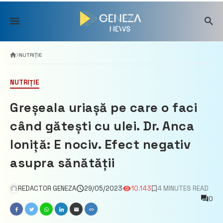
Skip
to
content
NUTRIȚIE
NUTRIȚIE
Greșeala uriașă pe care o faci
când gătești cu ulei. Dr. Anca
Ioniță: E nociv. Efect negativ
asupra sănătății
REDACTOR GENEZA
29/05/2023
10.143
4 MINUTES READ
0