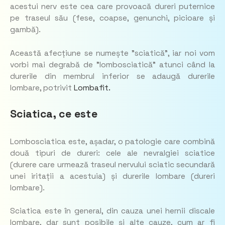
acestui nerv este cea care provoacă dureri puternice
pe traseul său (fese, coapse, genunchi, picioare și
gambă).
Această afecțiune se numește ”sciatică”, iar noi vom
vorbi mai degrabă de ”lombosciatică” atunci când la
durerile din membrul inferior se adaugă durerile
lombare, potrivit
Lombafit.
Sciatica, ce este
Lombosciatica este, așadar, o patologie care combină
două tipuri de dureri: cele ale nevralgiei sciatice
(durere care urmează traseul nervului sciatic secundară
unei iritații a acestuia) și durerile lombare (dureri
lombare).
Sciatica este în general, din cauza unei hernii discale
lombare, dar sunt posibile și alte cauze, cum ar fi