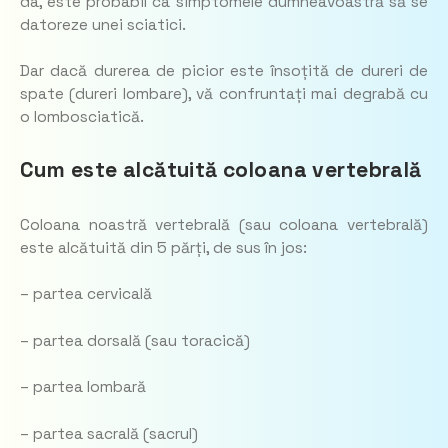
da, este probabil ca simptomele dumneavoastră să se
datoreze unei sciatici.
Dar dacă durerea de picior este însoțită de dureri de
spate (dureri lombare), vă confruntați mai degrabă cu
o lombosciatică.
Cum este alcătuită coloana vertebrală
Coloana noastră vertebrală (sau coloana vertebrală)
este alcătuită din 5 părți, de sus în jos:
– partea cervicală
– partea dorsală (sau toracică)
– partea lombară
– partea sacrală (sacrul)