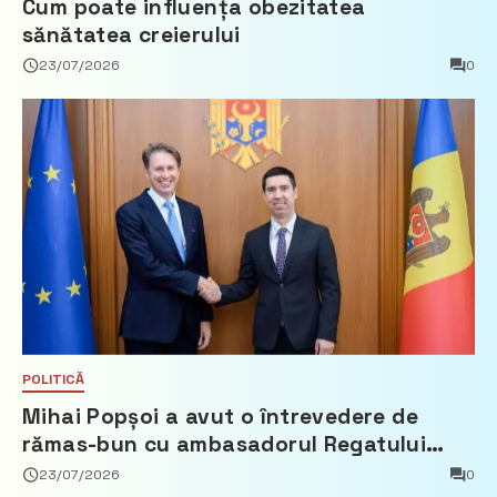
Cum poate influența obezitatea
sănătatea creierului
23/07/2026
0
POLITICĂ
Mihai Popșoi a avut o întrevedere de
rămas-bun cu ambasadorul Regatului
Țărilor de Jos, Fred Duijn
23/07/2026
0