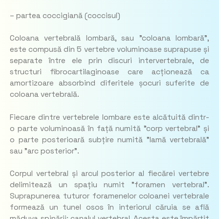
– partea coccigiană (coccisul)
Coloana vertebrală lombară, sau ”coloana lombară”,
este compusă din 5 vertebre voluminoase suprapuse și
separate între ele prin discuri intervertebrale, de
structuri fibrocartilaginoase care acționează ca
amortizoare absorbind diferitele șocuri suferite de
coloana vertebrală.
Fiecare dintre vertebrele lombare este alcătuită dintr-
o parte voluminoasă în față numită ”corp vertebral” și
o parte posterioară subțire numită ”lamă vertebrală”
sau ”arc posterior”.
Corpul vertebral și arcul posterior al fiecărei vertebre
delimitează un spațiu numit ”foramen vertebral”.
Suprapunerea tuturor foramenelor coloanei vertebrale
formează un tunel osos în interiorul căruia se află
măduva spinării: canalul vertebral. Acesta este împărțit