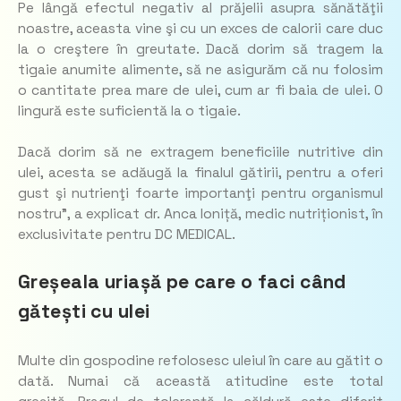
Pe lângă efectul negativ al prăjelii asupra sănătăţii
noastre, aceasta vine şi cu un exces de calorii care duc
la o creştere în greutate. Dacă dorim să tragem la
tigaie anumite alimente, să ne asigurăm că nu folosim
o cantitate prea mare de ulei, cum ar fi baia de ulei. O
lingură este suficientă la o tigaie.
Dacă dorim să ne extragem beneficiile nutritive din
ulei, acesta se adăugă la finalul gătirii, pentru a oferi
gust şi nutrienţi foarte importanţi pentru organismul
nostru”, a explicat dr. Anca Ioniță, medic nutriționist, în
exclusivitate pentru DC MEDICAL.
Greșeala uriașă pe care o faci când
gătești cu ulei
Multe din gospodine refolosesc uleiul în care au gătit o
dată. Numai că această atitudine este total