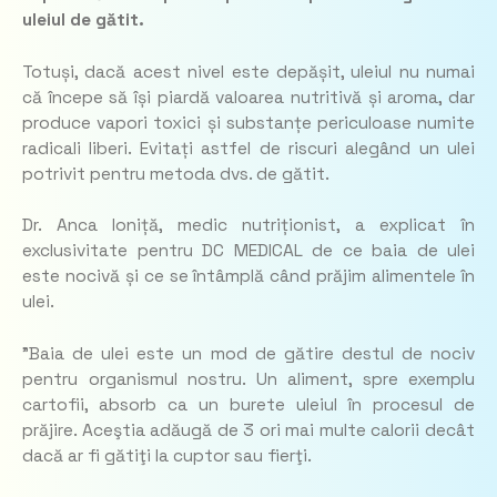
uleiul de gătit.
Totuși, dacă acest nivel este depășit, uleiul nu numai
că începe să își piardă valoarea nutritivă și aroma, dar
produce vapori toxici și substanțe periculoase numite
radicali liberi. Evitați astfel de riscuri alegând un ulei
potrivit pentru metoda dvs. de gătit.
Dr. Anca Ioniță, medic nutriționist, a explicat în
exclusivitate pentru DC MEDICAL de ce baia de ulei
este nocivă și ce se întâmplă când prăjim alimentele în
ulei.
”Baia de ulei este un mod de gătire destul de nociv
pentru organismul nostru. Un aliment, spre exemplu
cartofii, absorb ca un burete uleiul în procesul de
prăjire. Aceştia adăugă de 3 ori mai multe calorii decât
dacă ar fi gătiţi la cuptor sau fierţi.