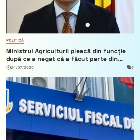
POLITICĂ
Ministrul Agriculturii pleacă din funcție
după ce a negat că a făcut parte din
Partidul Democrat
24/07/2026
0