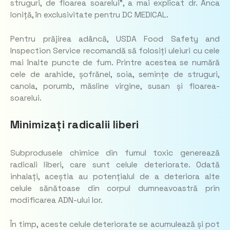
struguri, de floarea soarelui”, a mai explicat dr. Anca
Ioniță, în exclusivitate pentru DC MEDICAL.
Pentru prăjirea adâncă, USDA Food Safety and
Inspection Service recomandă să folosiți uleiuri cu cele
mai înalte puncte de fum. Printre acestea se numără
cele de arahide, șofrănel, soia, semințe de struguri,
canola, porumb, măsline virgine, susan și floarea-
soarelui.
Minimizați radicalii liberi
Subprodusele chimice din fumul toxic generează
radicali liberi, care sunt celule deteriorate. Odată
inhalați, aceștia au potențialul de a deteriora alte
celule sănătoase din corpul dumneavoastră prin
modificarea ADN-ului lor.
În timp, aceste celule deteriorate se acumulează și pot