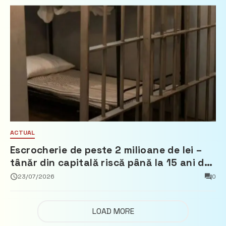
ACTUAL
Escrocherie de peste 2 milioane de lei –
tânăr din capitală riscă până la 15 ani de
închisoare
23/07/2026
0
LOAD MORE