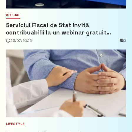
ACTUAL
Serviciul Fiscal de Stat invită
contribuabilii la un webinar gratuit
privind calculul impozitului pe bunurile
23/07/2026
0
imobiliare
LIFESTYLE