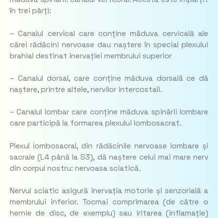
în trei părți:
– Canalul cervical care conține măduva cervicală ale
cărei rădăcini nervoase dau naștere în special plexului
brahial destinat inervației membrului superior
– Canalul dorsal, care conține măduva dorsală ce dă
naștere, printre altele, nervilor intercostali.
– Canalul lombar care conține măduva spinării lombare
care participă la formarea plexului lombosacrat.
Plexul lombosacral, din rădăcinile nervoase lombare și
sacrale (L4 până la S3), dă naștere celui mai mare nerv
din corpul nostru: nervoasa sciatică.
Nervul sciatic asigură inervația motorie și senzorială a
membrului inferior. Tocmai comprimarea (de către o
hernie de disc, de exemplu) sau iritarea (inflamație)