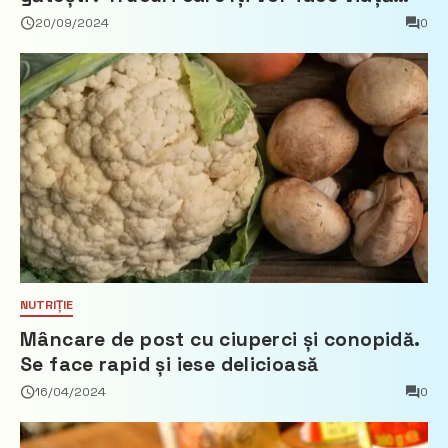
mai ușoară
20/09/2024
0
NUTRIȚIE
Mâncare de post cu ciuperci și conopidă.
Se face rapid și iese delicioasă
16/04/2024
0