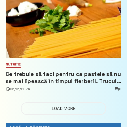
NUTRIȚIE
Ce trebuie să faci pentru ca pastele să nu
se mai lipească în timpul fierberii. Trucul
pe care nu multe gospodine îl cunosc
06/01/2024
0
LOAD MORE