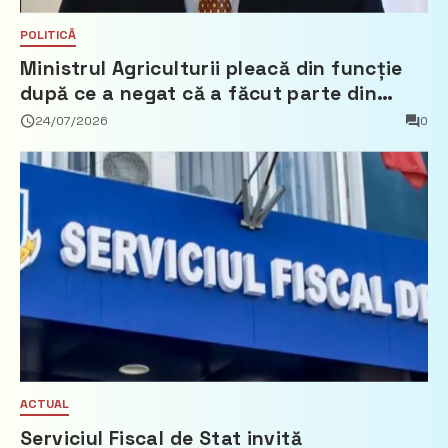
POLITICĂ
Ministrul Agriculturii pleacă din funcție
după ce a negat că a făcut parte din
Partidul Democrat
24/07/2026
0
ACTUAL
Serviciul Fiscal de Stat invită