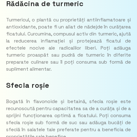
Rădăcina de turmeric
Turmericul, o plantă cu proprietăți antiinflamatoare și
antioxidante, poate fi un aliat de nădejde în curățarea
ficatului. Curcumina, compusul activ din turmeric, ajută
la reducerea inflamației și protejează ficatul de
efectele nocive ale radicalilor liberi. Poți adăuga
turmeric proaspăt sau pudră de turmeric în diferite
preparate culinare sau îl poți consuma sub formă de
supliment alimentar.
Sfecla roșie
Bogată în flavonoide și betaină, sfecla roșie este
recunoscută pentru capacitatea sa de a curăța și de a
sprijini funcționarea optimă a ficatului. Poți consuma
sfecla roșie sub formă de suc sau adăuga bucăți de
sfeclă în salatele tale preferate pentru a beneficia de
proprietățile sale benefice.