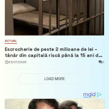
ACTUAL
Escrocherie de peste 2 milioane de lei –
tânăr din capitală riscă până la 15 ani de
închisoare
23/07/2026
0
LOAD MORE