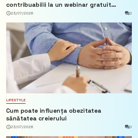
contribuabilii la un webinar gratuit
privind calculul impozitului pe bunurile
23/07/2026
0
imobiliare
LIFESTYLE
Cum poate influența obezitatea
sănătatea creierului
23/07/2026
0