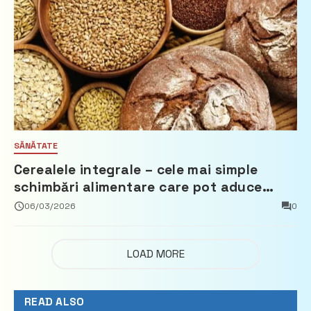
SĂNĂTATE
Cerealele integrale – cele mai simple
schimbări alimentare care pot aduce
beneficii reale
06/03/2026
0
LOAD MORE
READ ALSO