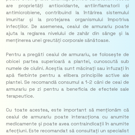
are proprietăți antioxidante, antiinflamatorii și
antimicrobiene, contribuind la întărirea sistemului
imunitar și la protejarea organismului împotriva
infecțiilor. De asemenea, ceaiul de armurariu poate
ajuta la reglarea nivelului de zahăr din sânge și la
menținerea unei greutăți corporale sănătoase.
Pentru a pregăti ceaiul de armurariu, se folosește de
obicei partea superioară a plantei, cunoscută sub
numele de ciulini. Aceștia sunt măcinați sau infuzați în
apă fierbinte pentru a elibera principiile active ale
plantei. Se recomandă consumul a 1-2 căni de ceai de
armurariu pe zi pentru a beneficia de efectele sale
terapeutice.
Cu toate acestea, este important să menționăm că
ceaiul de armurariu poate interacționa cu anumite
medicamente și poate avea contraindicații în anumite
afecțiuni. Este recomandat să consultați un specialist