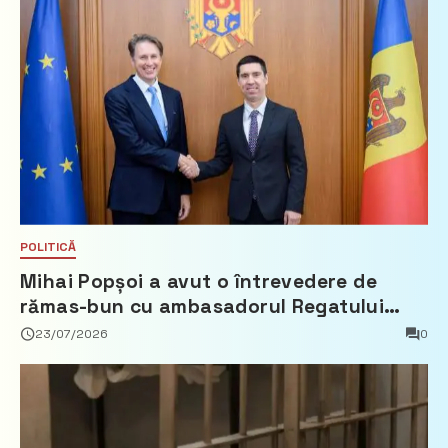
POLITICĂ
Mihai Popșoi a avut o întrevedere de
rămas-bun cu ambasadorul Regatului
Țărilor de Jos, Fred Duijn
23/07/2026
0