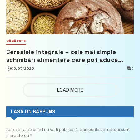
SĂNĂTATE
Cerealele integrale – cele mai simple
schimbări alimentare care pot aduce
beneficii reale
06/03/2026
0
LOAD MORE
LASĂ UN RĂSPUNS
Adresa ta de email nu va fi publicată.
Câmpurile obligatorii sunt
marcate cu
*