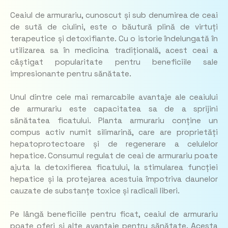
Ceaiul de armurariu, cunoscut și sub denumirea de ceai
de sută de ciulini, este o băutură plină de virtuți
terapeutice și detoxifiante. Cu o istorie îndelungată în
utilizarea sa în medicina tradițională, acest ceai a
câștigat popularitate pentru beneficiile sale
impresionante pentru sănătate.
Unul dintre cele mai remarcabile avantaje ale ceaiului
de armurariu este capacitatea sa de a sprijini
sănătatea ficatului. Planta armurariu conține un
compus activ numit silimarină, care are proprietăți
hepatoprotectoare și de regenerare a celulelor
hepatice. Consumul regulat de ceai de armurariu poate
ajuta la detoxifierea ficatului, la stimularea funcției
hepatice și la protejarea acestuia împotriva daunelor
cauzate de substanțe toxice și radicali liberi.
Pe lângă beneficiile pentru ficat, ceaiul de armurariu
poate oferi și alte avantaje pentru sănătate. Acesta