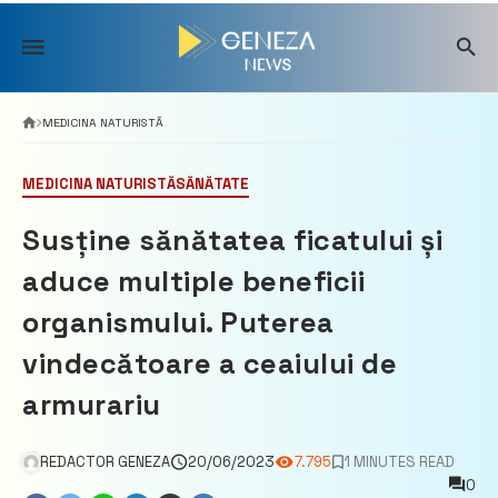
Skip
to
content
MEDICINA NATURISTĂ
MEDICINA NATURISTĂ
SĂNĂTATE
Susține sănătatea ficatului și
aduce multiple beneficii
organismului. Puterea
vindecătoare a ceaiului de
armurariu
REDACTOR GENEZA
20/06/2023
7.795
1 MINUTES READ
0