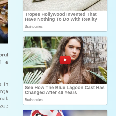
orul
ii a
e în
ința
nal:
zat;