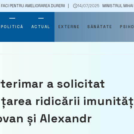
AMELIORAREA DURERII
14/07/2025
MINISTRUL MIHAI POPȘOI – ÎN VI
POLITICĂ
ACTUAL
EXTERNE
SĂNĂTATE
PSIH
terimar a solicitat
țarea ridicării imunităț
ovan și Alexandr