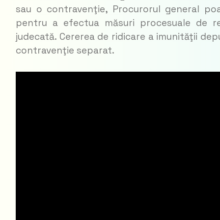
sau o contravenţie, Procurorul general poat
pentru a efectua măsuri procesuale de reţ
judecată. Cererea de ridicare a imunităţii de
contravenţie separat.