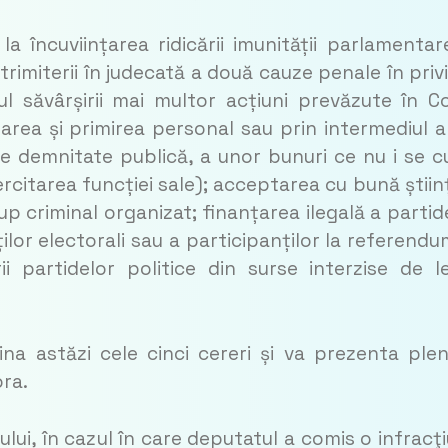
la încuviințarea ridicării imunității parlamentar
i trimiterii în judecată a două cauze penale în priv
l săvârșirii mai multor acțiuni prevăzute în C
rea și primirea personal sau prin intermediul a
 demnitate publică, a unor bunuri ce nu i se c
xercitarea funcției sale); acceptarea cu bună știin
rup criminal organizat; finanțarea ilegală a partid
ților electorali sau a participanților la referendu
i partidelor politice din surse interzise de l
ina astăzi cele cinci cereri și va prezenta plen
ra.
ui, în cazul în care deputatul a comis o infracţ