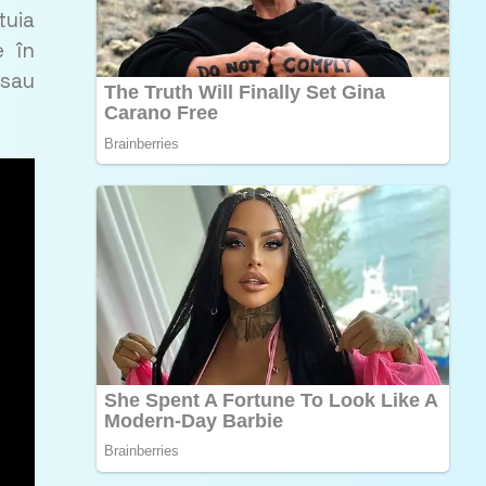
tuia
e în
 sau