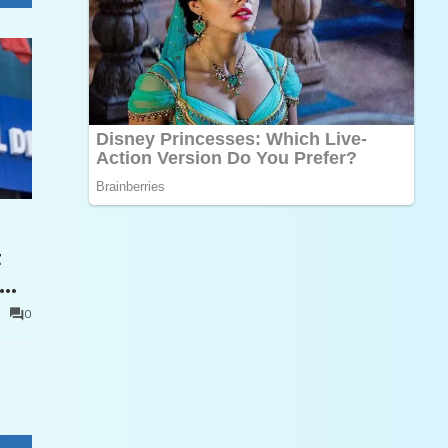
t
0
e