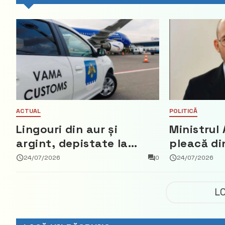
ACTUAL
POLITICĂ
Lingouri din aur și
Ministrul 
argint, depistate la
pleacă di
vama Aeroport
ce a nega
24/07/2026
0
24/07/2026
parte din
Democrat
L