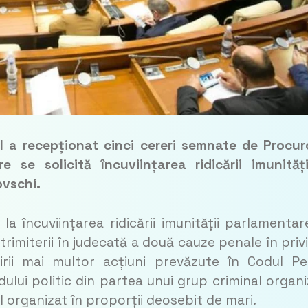
 a recepționat cinci cereri semnate de Procur
 se solicită încuviințarea ridicării imunităț
ovschi.
a încuviințarea ridicării imunității parlamentar
i trimiterii în judecată a două cauze penale în priv
irii mai multor acțiuni prevăzute în Codul Pe
dului politic din partea unui grup criminal organi
l organizat în proporții deosebit de mari.