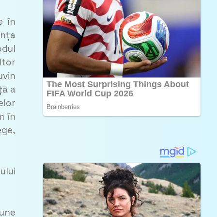
e în
ința
odul
ltor
uvin
ță a
elor
m în
ege,
ului
iune