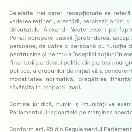
Celelalte trei cereri recepționate se referă 
vederea reținerii, arestării, percheziționării ș
deputatului Alexandr Nesterovschi pe faptu
Penal: corupere pasivă (pretinderea, accepta
persoane, de către o persoană cu funcție de
pentru sine și pentru a îndeplini acțiuni în e
finanțării partidului politic din partea unui g
politice, a grupurilor de inițiativă a concuren
modalitatea normativă, pregătirea finanțări
săvârșită în proporții mari.
Comisia juridică, numiri şi imunități va exam
Parlamentului rapoartele pe marginea acesto
Conform art. 95 din Regulamentul Parlamentul