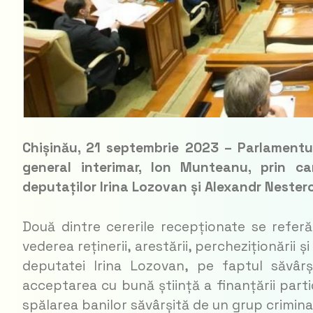
Chișinău, 21 septembrie 2023 – Parlamentul
general interimar, Ion Munteanu, prin care
deputaților Irina Lozovan și Alexandr Nester
Două dintre cererile recepționate se referă l
vederea reținerii, arestării, percheziționării ș
deputatei Irina Lozovan, pe faptul săvârș
acceptarea cu bună știință a finanțării parti
spălarea banilor săvârșită de un grup crimina