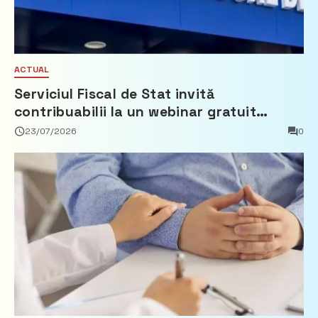
ACTUAL
Serviciul Fiscal de Stat invită
contribuabilii la un webinar gratuit
privind calculul impozitului pe bunurile
23/07/2026
0
imobiliare