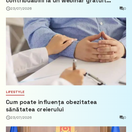
contribuabilii la un webinar gratuit
privind calculul impozitului pe bunurile
23/07/2026
0
imobiliare
LIFESTYLE
Cum poate influența obezitatea
sănătatea creierului
23/07/2026
0