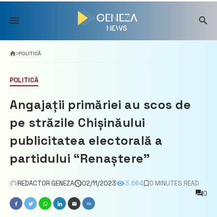
Skip
to
content
POLITICĂ
POLITICĂ
Angajații primăriei au scos de
pe străzile Chișinăului
publicitatea electorală a
partidului “Renaștere”
REDACTOR GENEZA
02/11/2023
3.664
0 MINUTES READ
0