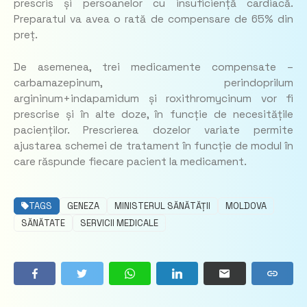
prescris și persoanelor cu insuficiență cardiacă.
Preparatul va avea o rată de compensare de 65% din
preț.
De asemenea, trei medicamente compensate –
carbamazepinum, perindoprilum
argininum+indapamidum și roxithromycinum vor fi
prescrise și în alte doze, în funcție de necesitățile
pacienților. Prescrierea dozelor variate permite
ajustarea schemei de tratament în funcție de modul în
care răspunde fiecare pacient la medicament.
TAGS
GENEZA
MINISTERUL SĂNĂTĂȚII
MOLDOVA
SĂNĂTATE
SERVICII MEDICALE