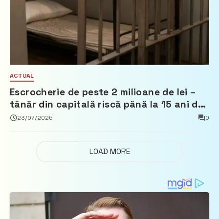
ACTUAL
Escrocherie de peste 2 milioane de lei –
tânăr din capitală riscă până la 15 ani de
închisoare
23/07/2026
0
LOAD MORE