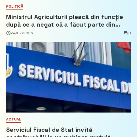
POLITICĂ
Ministrul Agriculturii pleacă din funcție
după ce a negat că a făcut parte din
Partidul Democrat
24/07/2026
0
ACTUAL
Serviciul Fiscal de Stat invită