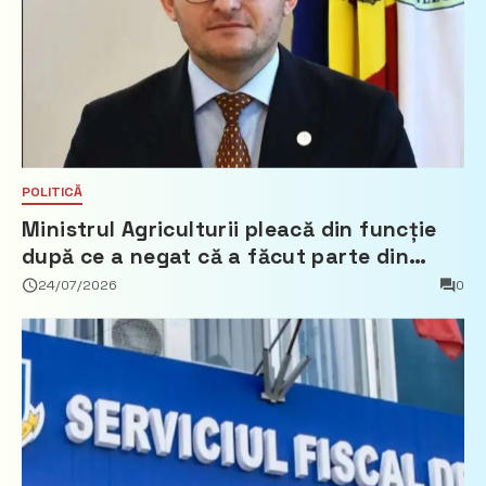
POLITICĂ
Ministrul Agriculturii pleacă din funcție
după ce a negat că a făcut parte din
Partidul Democrat
24/07/2026
0