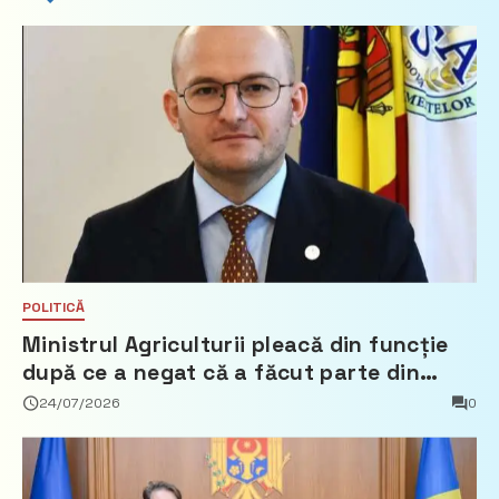
POLITICĂ
Ministrul Agriculturii pleacă din funcție
după ce a negat că a făcut parte din
Partidul Democrat
24/07/2026
0