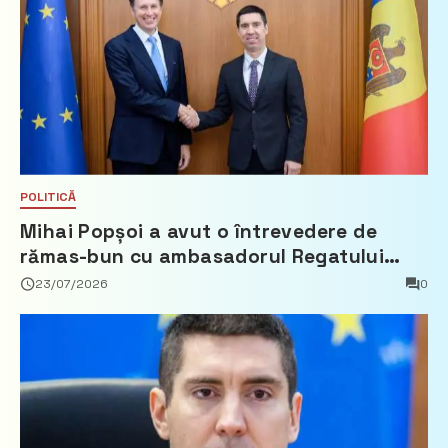
POLITICĂ
Mihai Popșoi a avut o întrevedere de
rămas-bun cu ambasadorul Regatului
Țărilor de Jos, Fred Duijn
23/07/2026
0