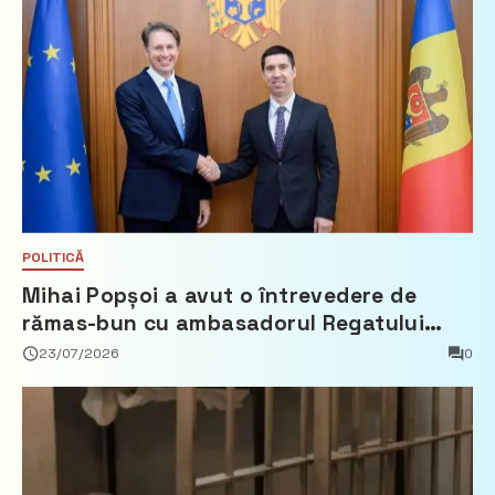
POLITICĂ
Mihai Popșoi a avut o întrevedere de
rămas-bun cu ambasadorul Regatului
Țărilor de Jos, Fred Duijn
23/07/2026
0