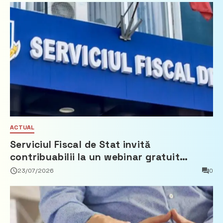
ACTUAL
Serviciul Fiscal de Stat invită
contribuabilii la un webinar gratuit
privind calculul impozitului pe bunurile
23/07/2026
0
imobiliare