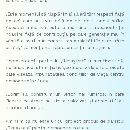
vârstă din capitală.
„Este momentul să răsplătim și să arătăm respect față
de cei care au avut grijă de noi de-a lungul anilor.
Această inițiativă este o mărturie a recunoștinței
noastre față de contribuția pe care generația mai în
vârstă a avut-o în construirea societății în care trăim
astăzi,” au menționat reprezentanții formațiunii.
Reprezentanții partidului „Renaștere” au menționat că,
pe lângă această inițiativă, se lucrează la alte proiecte
care vizează îmbunătățirea condițiilor de viață pentru
persoanele în vârstă.
„Dorim să construim un viitor mai luminos, în care
fiecare cetățean se simte valorizat și apreciat,” au
menționat aceștia.
Amintim că nu este unicul proiect propus de partidul
„Renaștere” pentru persoanele în etate.