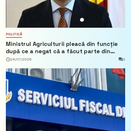
POLITICĂ
Ministrul Agriculturii pleacă din funcție
după ce a negat că a făcut parte din
Partidul Democrat
24/07/2026
0