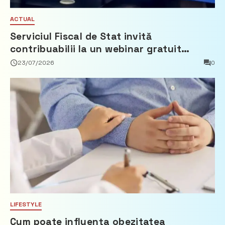
ACTUAL
Serviciul Fiscal de Stat invită
contribuabilii la un webinar gratuit
privind calculul impozitului pe bunurile
23/07/2026
0
imobiliare
LIFESTYLE
Cum poate influența obezitatea