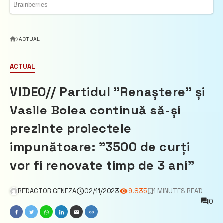
ACTUAL
ACTUAL
VIDEO// Partidul ”Renaștere” și
Vasile Bolea continuă să-și
prezinte proiectele
impunătoare: ”3500 de curți
vor fi renovate timp de 3 ani”
REDACTOR GENEZA
02/11/2023
9.835
1 MINUTES READ
0