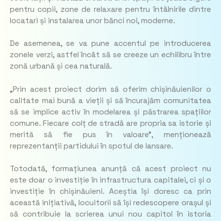
pentru copii, zone de relaxare pentru întâlnirile dintre
locatari și instalarea unor bănci noi, moderne.
De asemenea, se va pune accentul pe introducerea
zonele verzi, astfel încât să se creeze un echilibru între
zonă urbană și cea naturală.
„Prin acest proiect dorim să oferim chișinăuienilor o
calitate mai bună a vieții și să încurajăm comunitatea
să se implice activ în modelarea și păstrarea spațiilor
comune. Fiecare colț de stradă are propria sa istorie și
merită să fie pus în valoare”,
menționează
reprezentanții partidului în spotul de lansare.
Totodată, formațiunea anunță că acest proiect nu
este doar o investiție în infrastructura capitalei, ci și o
investiție în chișinăuieni. Aceștia își doresc ca prin
această inițiativă, locuitorii să își redescopere orașul și
să contribuie la scrierea unui nou capitol în istoria