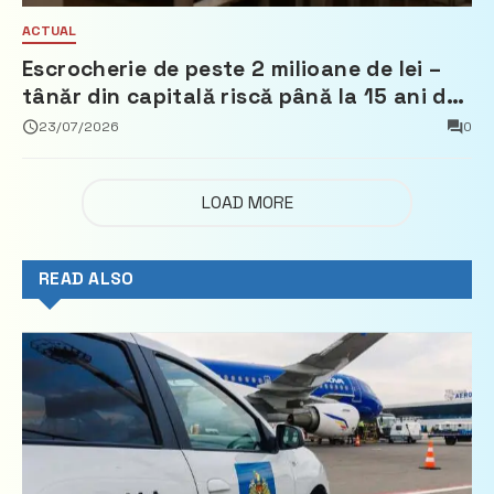
ACTUAL
Escrocherie de peste 2 milioane de lei –
tânăr din capitală riscă până la 15 ani de
închisoare
23/07/2026
0
LOAD MORE
READ ALSO