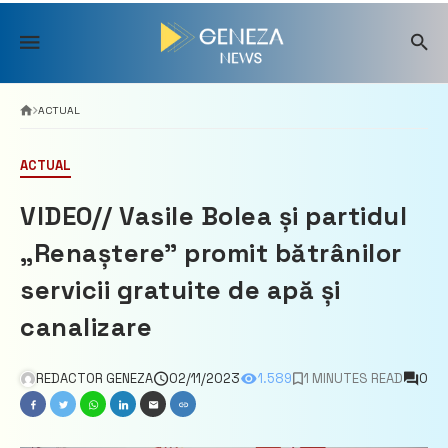
Skip
to
content
ACTUAL
ACTUAL
VIDEO// Vasile Bolea și partidul
„Renaștere” promit bătrânilor
servicii gratuite de apă și
canalizare
REDACTOR GENEZA
02/11/2023
1.589
1 MINUTES READ
0