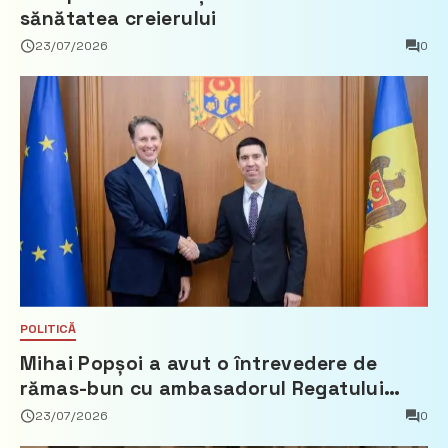
sănătatea creierului
23/07/2026
0
POLITICĂ
Mihai Popșoi a avut o întrevedere de
rămas-bun cu ambasadorul Regatului
Țărilor de Jos, Fred Duijn
23/07/2026
0