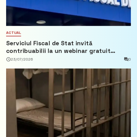
ACTUAL
Serviciul Fiscal de Stat invită
contribuabilii la un webinar gratuit
privind calculul impozitului pe bunurile
23/07/2026
0
imobiliare