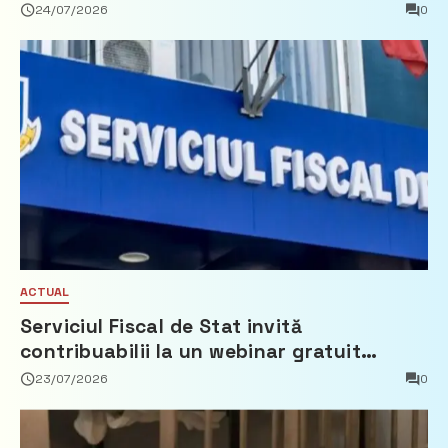
24/07/2026
0
ACTUAL
Serviciul Fiscal de Stat invită
contribuabilii la un webinar gratuit
privind calculul impozitului pe bunurile
23/07/2026
0
imobiliare