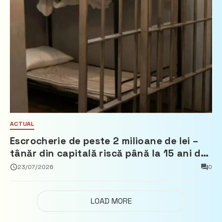
ACTUAL
Escrocherie de peste 2 milioane de lei –
tânăr din capitală riscă până la 15 ani de
închisoare
23/07/2026
0
LOAD MORE