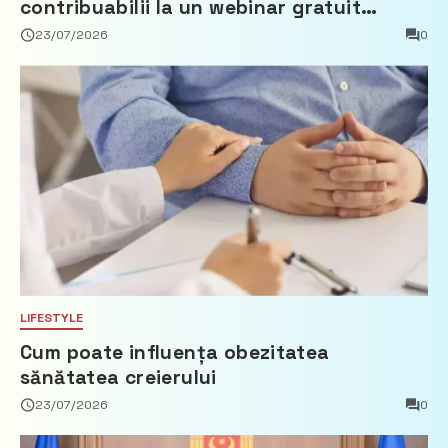
contribuabilii la un webinar gratuit
privind calculul impozitului pe bunurile
23/07/2026
0
imobiliare
LIFESTYLE
Cum poate influența obezitatea
sănătatea creierului
23/07/2026
0