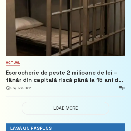
ACTUAL
Escrocherie de peste 2 milioane de lei –
tânăr din capitală riscă până la 15 ani de
închisoare
23/07/2026
0
LOAD MORE
LASĂ UN RĂSPUNS