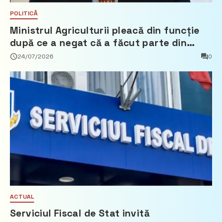
POLITICĂ
Ministrul Agriculturii pleacă din funcție
după ce a negat că a făcut parte din
Partidul Democrat
24/07/2026
0
ACTUAL
Serviciul Fiscal de Stat invită