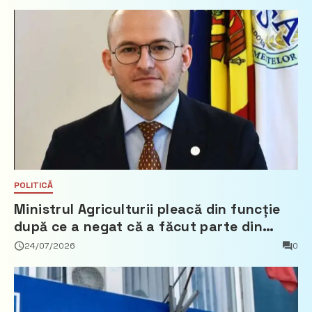
POLITICĂ
Ministrul Agriculturii pleacă din funcție
după ce a negat că a făcut parte din
Partidul Democrat
24/07/2026
0