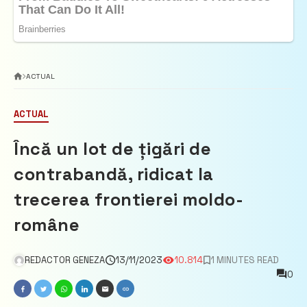
ACTUAL
ACTUAL
Încă un lot de țigări de
contrabandă, ridicat la
trecerea frontierei moldo-
române
REDACTOR GENEZA
13/11/2023
10.814
1 MINUTES READ
0