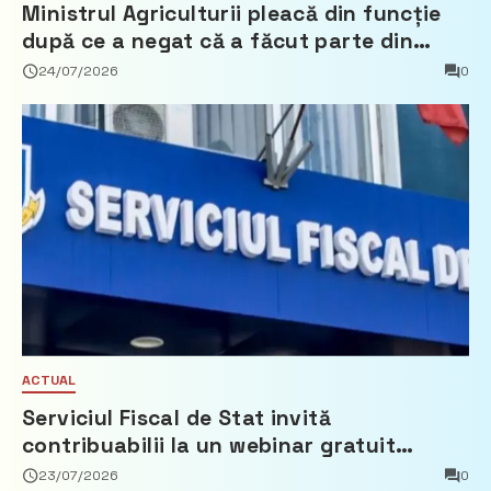
Ministrul Agriculturii pleacă din funcție
după ce a negat că a făcut parte din
Partidul Democrat
24/07/2026
0
ACTUAL
Serviciul Fiscal de Stat invită
contribuabilii la un webinar gratuit
privind calculul impozitului pe bunurile
23/07/2026
0