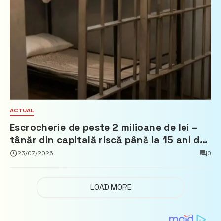
ACTUAL
Escrocherie de peste 2 milioane de lei –
tânăr din capitală riscă până la 15 ani de
închisoare
23/07/2026
0
LOAD MORE