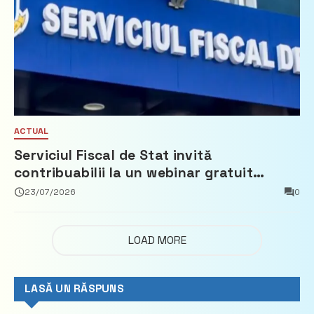
ACTUAL
Serviciul Fiscal de Stat invită
contribuabilii la un webinar gratuit
privind calculul impozitului pe bunurile
23/07/2026
0
imobiliare
LOAD MORE
LASĂ UN RĂSPUNS