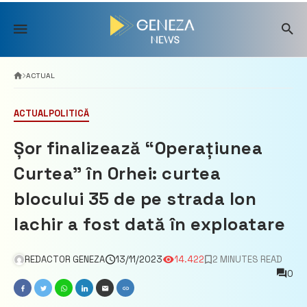
Skip
to
content
ACTUAL
ACTUAL
POLITICĂ
Șor finalizează “Operațiunea
Curtea” în Orhei: curtea
blocului 35 de pe strada Ion
Iachir a fost dată în exploatare
REDACTOR GENEZA
13/11/2023
14.422
2 MINUTES READ
0