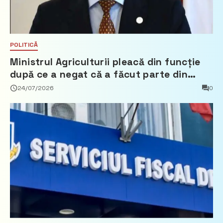
POLITICĂ
Ministrul Agriculturii pleacă din funcție
după ce a negat că a făcut parte din
Partidul Democrat
24/07/2026
0