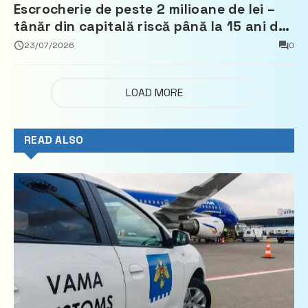
Escrocherie de peste 2 milioane de lei –
tânăr din capitală riscă până la 15 ani de
închisoare
23/07/2026
0
LOAD MORE
READ ALSO