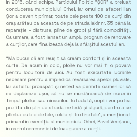
În 2015, când echipa Partidului Politic “ȘOR” a preluat
conducerea municipiului Orhei, iar omul de afaceri Ilan
Șor a devenit primar, toate cele peste 100 de curți din
oraș arătau ca aceasta de pe strada Iakir nr. 35 până la
reparație – distruse, pline de gropi și fără comodități.
Ca urmare, a fost lansat un amplu program de renovare
a curților, care finalizează deja la sfârșitul acestui an.
“Mă bucur că am reușit să creăm confort și în această
curte. De acum în colo, ploile nu vor mai fi o povară
pentru locuitorii de aici. Au fost executate lucrările
necesare pentru a împiedica revărsarea apelor pluviale.
Iar asfaltul proaspăt și neted va permite oamenilor să
se deplaseze ușor, să nu se murdărească de noroi în
timpul ploilor sau ninsorilor. Totodată, copiii vor putea
profita din plin de strada netedă și sigură, pentru a se
plimba cu bicicletele, rolele și trotinetele”, a menționat
primarul în exercițiu al municipiului Orhei, Pavel Verejanu,
în cadrul ceremoniei de inaugurare a curții.