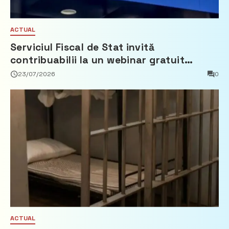
ACTUAL
Serviciul Fiscal de Stat invită
contribuabilii la un webinar gratuit
privind calculul impozitului pe bunurile
23/07/2026
0
imobiliare
ACTUAL