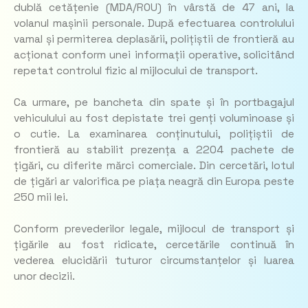
dublă cetățenie (MDA/ROU) în vârstă de 47 ani, la
volanul mașinii personale. După efectuarea controlului
vamal și permiterea deplasării, polițiștii de frontieră au
acționat conform unei informații operative, solicitând
repetat controlul fizic al mijlocului de transport.
Ca urmare, pe bancheta din spate și în portbagajul
vehiculului au fost depistate trei genți voluminoase și
o cutie. La examinarea conținutului, polițiștii de
frontieră au stabilit prezența a 2204 pachete de
țigări, cu diferite mărci comerciale. Din cercetări, lotul
de țigări ar valorifica pe piața neagră din Europa peste
250 mii lei.
Conform prevederilor legale, mijlocul de transport și
țigările au fost ridicate, cercetările continuă în
vederea elucidării tuturor circumstanțelor și luarea
unor decizii.