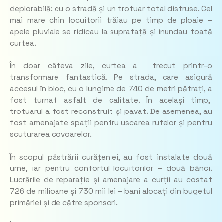
deplorabilă: cu o stradă și un trotuar total distruse. Cel
mai mare chin locuitorii trăiau pe timp de ploaie –
apele pluviale se ridicau la suprafață și inundau toată
curtea.
În doar câteva zile, curtea a trecut printr-o
transformare fantastică. Pe strada, care asigură
accesul în bloc, cu o lungime de 740 de metri pătrați, a
fost turnat asfalt de calitate. În același timp,
trotuarul a fost reconstruit și pavat. De asemenea, au
fost amenajate spații pentru uscarea rufelor și pentru
scuturarea covoarelor.
În scopul păstrării curățeniei, au fost instalate două
urne, iar pentru confortul locuitorilor – două bănci.
Lucrările de reparație și amenajare a curții au costat
726 de milioane și 730 mii lei – bani alocați din bugetul
primăriei și de către sponsori.