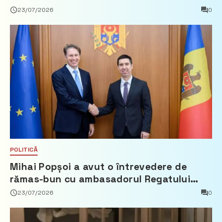
23/07/2026
0
POLITICĂ
Mihai Popșoi a avut o întrevedere de
rămas-bun cu ambasadorul Regatului
Țărilor de Jos, Fred Duijn
23/07/2026
0