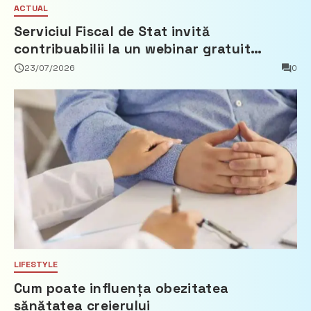
ACTUAL
Serviciul Fiscal de Stat invită
contribuabilii la un webinar gratuit
privind calculul impozitului pe bunurile
23/07/2026
0
imobiliare
LIFESTYLE
Cum poate influența obezitatea
sănătatea creierului