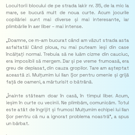
Locuitorii blocului de pe strada Iakir nr. 35, de la mic la
mare, se bucură mult de noua curte. Acum jocurile
copilăriei sunt mai diverse și mai interesante, iar
plimbările în aer liber – mai intense.
„Doamne, ce m-am bucurat când am văzut strada asta
asfaltată! Când ploua, nu mai puteam ieși din case
încălțați normal. Trebuia să ne luăm cizme din cauciuc,
era imposibil să mergem. Dar și pe vreme frumoasă, era
greu de deplasat, din cauza gropilor. Tare am așteptat
această zi. Mulțumim lui Ilan Șor pentru omenie și grijă
față de oameni, a mărturisit o bătrână.
„Înainte stăteam doar în casă, în timpul liber. Acum,
ieșim în curte cu vecinii. Ne plimbăm, comunicăm. Totul
este atât de îngrijit și frumos! Mulțumim echipei lui Ilan
Șor pentru că nu a ignorat problema noastră”, a spus
un bărbat.