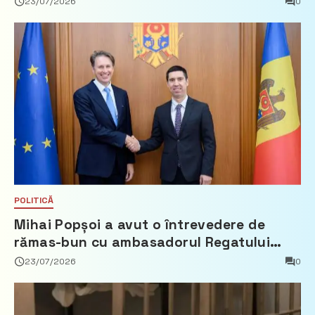
23/07/2026
0
POLITICĂ
Mihai Popșoi a avut o întrevedere de
rămas-bun cu ambasadorul Regatului
Țărilor de Jos, Fred Duijn
23/07/2026
0