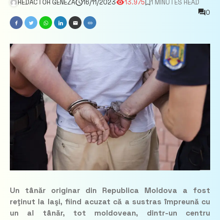
REDACTOR GENEZA
16/11/2023
13.975
1 MINUTES READ
0
Un tânăr originar din Republica Moldova a fost
reţinut la Iaşi, fiind acuzat că a sustras împreună cu
un al tânăr, tot moldovean, dintr-un centru