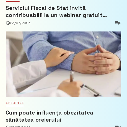
Serviciul Fiscal de Stat invită
contribuabilii la un webinar gratuit
privind calculul impozitului pe bunurile
23/07/2026
0
imobiliare
LIFESTYLE
Cum poate influența obezitatea
sănătatea creierului