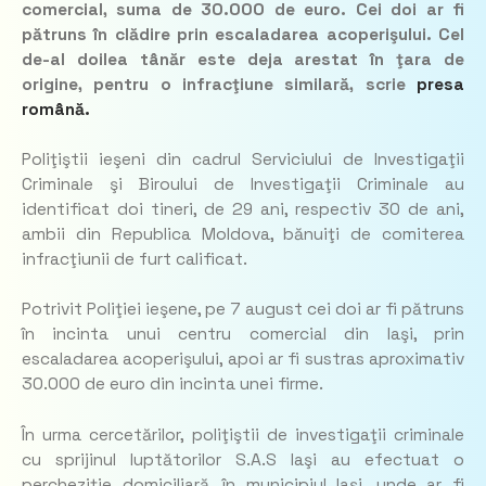
comercial, suma de 30.000 de euro. Cei doi ar fi
pătruns în clădire prin escaladarea acoperişului. Cel
de-al doilea tânăr este deja arestat în ţara de
origine, pentru o infracţiune similară, scrie
presa
română.
Poliţiştii ieşeni din cadrul Serviciului de Investigaţii
Criminale şi Biroului de Investigaţii Criminale au
identificat doi tineri, de 29 ani, respectiv 30 de ani,
ambii din Republica Moldova, bănuiţi de comiterea
infracţiunii de furt calificat.
Potrivit Poliţiei ieşene, pe 7 august cei doi ar fi pătruns
în incinta unui centru comercial din Iaşi, prin
escaladarea acoperişului, apoi ar fi sustras aproximativ
30.000 de euro din incinta unei firme.
În urma cercetărilor, poliţiştii de investigaţii criminale
cu sprijinul luptătorilor S.A.S Iaşi au efectuat o
percheziţie domiciliară, în municipiul Iaşi, unde ar fi