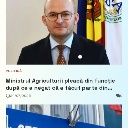
POLITICĂ
Ministrul Agriculturii pleacă din funcție
după ce a negat că a făcut parte din
Partidul Democrat
24/07/2026
0