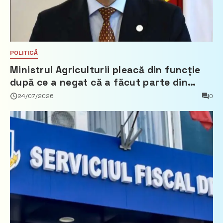
POLITICĂ
Ministrul Agriculturii pleacă din funcție
după ce a negat că a făcut parte din
Partidul Democrat
24/07/2026
0