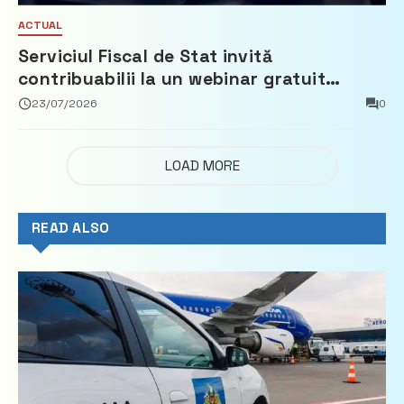
ACTUAL
Serviciul Fiscal de Stat invită
contribuabilii la un webinar gratuit
privind calculul impozitului pe bunurile
23/07/2026
0
imobiliare
LOAD MORE
READ ALSO