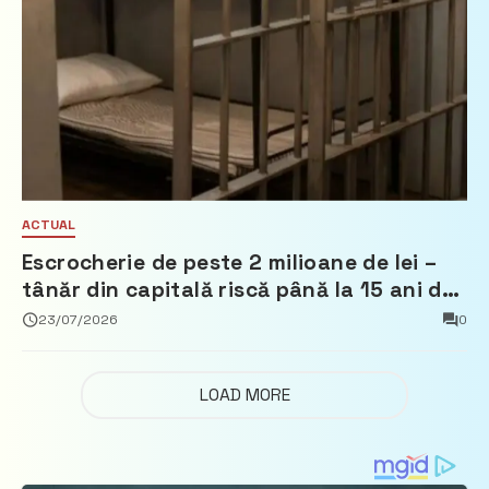
ACTUAL
Escrocherie de peste 2 milioane de lei –
tânăr din capitală riscă până la 15 ani de
închisoare
23/07/2026
0
LOAD MORE