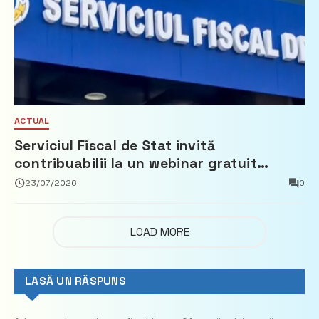
ACTUAL
Serviciul Fiscal de Stat invită
contribuabilii la un webinar gratuit
privind calculul impozitului pe bunurile
23/07/2026
0
imobiliare
LOAD MORE
LASĂ UN RĂSPUNS