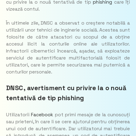
cu privire la o nouă tentativă de tip
phishing
care îți
vizează contul.
În ultimele zile, DNSC a observat o creștere notabilă a
utilizării unor tehnici de inginerie socială. Acestea sunt
folosite de către atacatori cu scopul de a obține
accesul ilicit la conturile online ale utilizatorilor.
Infractorii cibernetici încearcă, așadar, să exploateze
serviciul de autentificare multifactorială folosit de
utilizatori, care le permite securizarea mai puternică a
conturilor personale.
DNSC, avertisment cu privire la o nouă
tentativă de tip phishing
Utilizatorii
Facebook
pot primi mesaje de la cunoscuți
sau prieteni, în care li se cere ajutorul pentru obținerea
unui cod de autentificare. Dar utilizatorul mai trebuie
să introducă, de asemenea, un cod de autentificare