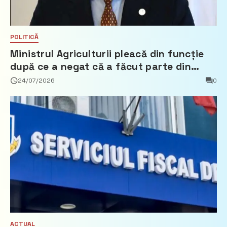
POLITICĂ
Ministrul Agriculturii pleacă din funcție
după ce a negat că a făcut parte din
Partidul Democrat
24/07/2026
0
ACTUAL