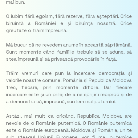
mai bun.
O iubim fără egoism, fără rezerve, fără așteptări. Orice
biruință a României e și biruința noastră. Orice
greutate o trăim împreună.
Mă bucur că ne revedem anume în această săptămână.
Sunt momente când familiile trebuie să se adune, să
stea împreună și să privească provocările în față.
Trăim vremuri care pun la încercare democrația și
valorile noastre comune. România și Republica Moldova
trec, fiecare, prin momente dificile. Dar fiecare
încercare este și un prilej de a ne sprijini reciproc și de
a demonstra că, împreună, suntem mai puternici.
Astăzi, mai mult ca oricând, Republica Moldova are
nevoie de o Românie puternică. O Românie puternică
este o Românie europeană. Moldova și România, unite
sub steagul Uniunii Europene, vor fi mai puternice