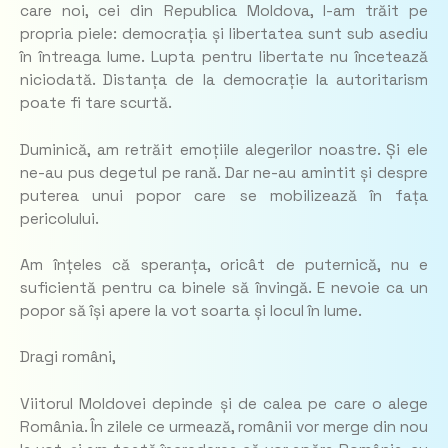
care noi, cei din Republica Moldova, l-am trăit pe
propria piele: democrația și libertatea sunt sub asediu
în întreaga lume. Lupta pentru libertate nu încetează
niciodată. Distanța de la democrație la autoritarism
poate fi tare scurtă.
Duminică, am retrăit emoțiile alegerilor noastre. Și ele
ne-au pus degetul pe rană. Dar ne-au amintit și despre
puterea unui popor care se mobilizează în fața
pericolului.
Am înțeles că speranța, oricât de puternică, nu e
suficientă pentru ca binele să învingă. E nevoie ca un
popor să își apere la vot soarta și locul în lume.
Dragi români,
Viitorul Moldovei depinde și de calea pe care o alege
România. În zilele ce urmează, românii vor merge din nou