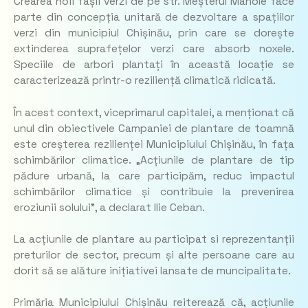
Crearea noii fâșii verzi de pe str. Meșterul Manole face
parte din concepția unitară de dezvoltare a spațiilor
verzi din municipiul Chișinău, prin care se dorește
extinderea suprafețelor verzi care absorb noxele.
Speciile de arbori plantați în această locație se
caracterizează printr-o reziliență climatică ridicată.
În acest context, viceprimarul capitalei, a menționat că
unul din obiectivele Campaniei de plantare de toamnă
este creșterea rezilienței Municipiului Chișinău, în fața
schimbărilor climatice. „Acțiunile de plantare de tip
pădure urbană, la care participăm, reduc impactul
schimbărilor climatice și contribuie la prevenirea
eroziunii solului”, a declarat Ilie Ceban.
La acțiunile de plantare au participat si reprezentanții
preturilor de sector, precum și alte persoane care au
dorit să se alăture inițiativei lansate de muncipalitate.
Primăria Municipiului Chișinău reiterează că, acțiunile