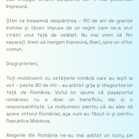
împreună.
Știm ce înseamnă despărțirea – 50 de ani de granițe
închise și tăceri impuse de un regim care ne-a vrut
străini unul față de celălalt. Nu mai vrem să fim
separați. Vrem să mergem împreună, liberi, spre un viitor
comun.
Dragi prieteni,
Toți moldovenii cu cetățenie română care au ieșit la
vot – peste 80 de mii – au arătat grija și dragostea lor
față de România. Votul lor spune că pașaportul
românesc nu e doar un beneficiu, dar și o
responsabilitate. Le mulțumesc pentru că au ales să
apere viitorul României, așa cum au făcut-o și pentru
Republica Moldova.
Alegerile din România ne-au mai arătat un lucru, pe