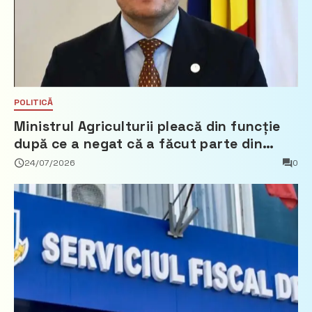
POLITICĂ
Ministrul Agriculturii pleacă din funcție
după ce a negat că a făcut parte din
Partidul Democrat
24/07/2026
0