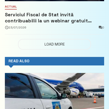
ACTUAL
Serviciul Fiscal de Stat invită
contribuabilii la un webinar gratuit
privind calculul impozitului pe bunurile
23/07/2026
0
imobiliare
LOAD MORE
READ ALSO