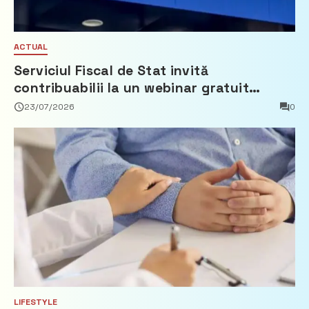
ACTUAL
Serviciul Fiscal de Stat invită
contribuabilii la un webinar gratuit
privind calculul impozitului pe bunurile
23/07/2026
0
imobiliare
LIFESTYLE