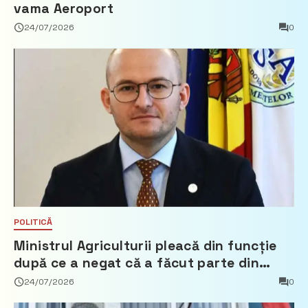
vama Aeroport
24/07/2026
0
POLITICĂ
Ministrul Agriculturii pleacă din funcție
după ce a negat că a făcut parte din
Partidul Democrat
24/07/2026
0