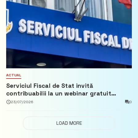
ACTUAL
Serviciul Fiscal de Stat invită
contribuabilii la un webinar gratuit
privind calculul impozitului pe bunurile
23/07/2026
0
imobiliare
LOAD MORE