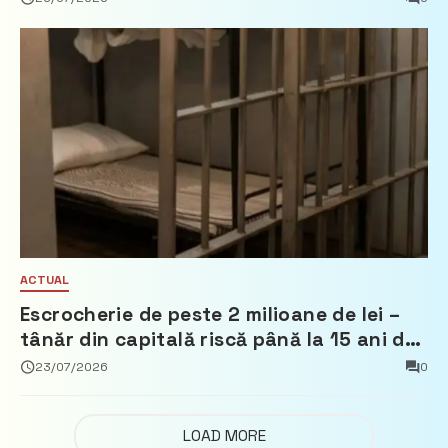
ACTUAL
Escrocherie de peste 2 milioane de lei –
tânăr din capitală riscă până la 15 ani de
închisoare
23/07/2026
0
LOAD MORE