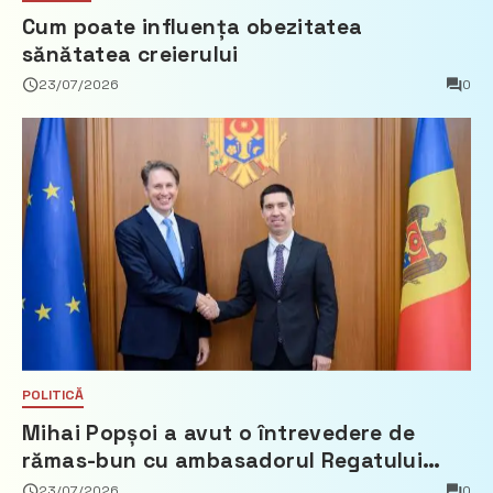
Cum poate influența obezitatea
sănătatea creierului
23/07/2026
0
POLITICĂ
Mihai Popșoi a avut o întrevedere de
rămas-bun cu ambasadorul Regatului
Țărilor de Jos, Fred Duijn
23/07/2026
0