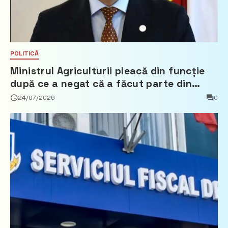
POLITICĂ
Ministrul Agriculturii pleacă din funcție
după ce a negat că a făcut parte din
Partidul Democrat
24/07/2026
0