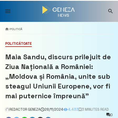
Skip
to
content
POLITICĂ
POLITICĂ
TOATE
Maia Sandu, discurs prilejuit de
Ziua Națională a României:
„Moldova și România, unite sub
steagul Uniunii Europene, vor fi
mai puternice împreună”
REDACTOR GENEZA
28/11/2024
4.433
3 MINUTES READ
0