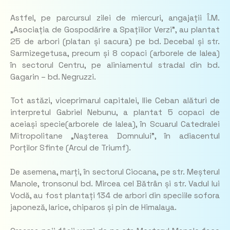
Astfel, pe parcursul zilei de miercuri, angajații Î.M.
„Asociația de Gospodărire a Spațiilor Verzi”, au plantat
25 de arbori (platan și sacura) pe bd. Decebal și str.
Sarmizegetusa, precum și 8 copaci (arborele de lalea)
în sectorul Centru, pe aliniamentul stradal din bd.
Gagarin – bd. Negruzzi.
Tot astăzi, viceprimarul capitalei, Ilie Ceban alături de
interpretul Gabriel Nebunu, a plantat 5 copaci de
aceiași specie(arborele de lalea), în Scuarul Catedralei
Mitropolitane „Naşterea Domnului”, în adiacentul
Porților Sfinte (Arcul de Triumf).
De asemena, marți, în sectorul Ciocana, pe str. Meșterul
Manole, tronsonul bd. Mircea cel Bătrân și str. Vadul lui
Vodă, au fost plantați 134 de arbori din speciile sofora
japoneză, larice, chiparos și pin de Himalaya.