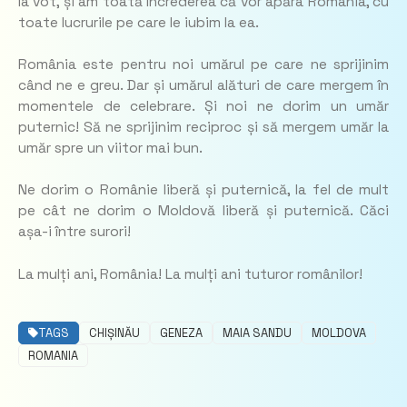
la vot, și am toată încrederea că vor apăra România, cu
toate lucrurile pe care le iubim la ea.
România este pentru noi umărul pe care ne sprijinim
când ne e greu. Dar și umărul alături de care mergem în
momentele de celebrare. Și noi ne dorim un umăr
puternic! Să ne sprijinim reciproc și să mergem umăr la
umăr spre un viitor mai bun.
Ne dorim o Românie liberă și puternică, la fel de mult
pe cât ne dorim o Moldovă liberă și puternică. Căci
așa-i între surori!
La mulți ani, România! La mulți ani tuturor românilor!
TAGS
CHIȘINĂU
GENEZA
MAIA SANDU
MOLDOVA
ROMANIA