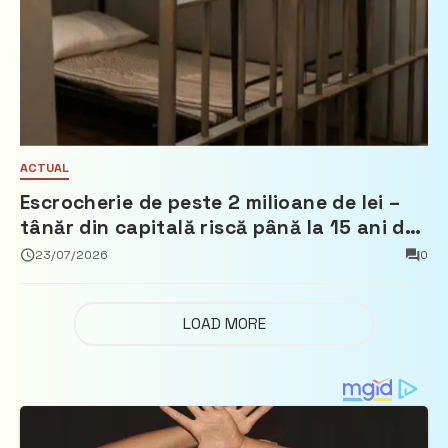
ACTUAL
Escrocherie de peste 2 milioane de lei –
tânăr din capitală riscă până la 15 ani de
închisoare
23/07/2026
0
LOAD MORE