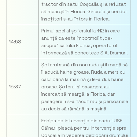
tractor din satul Coșcalia și a refuzat
să meargă în Florica. Ginerele și cei doi
însoțitori s-au întors în Florica.
Primul apel al șoferului la 112 în care
anunță că este împotmolit „de-
14:58
asupra” satului Florica, operatorul
informează să conecteze S.A. Drumuri.
Șoferul sună din nou ruda și îl roagă să
îi aducă haine groase. Ruda a mers cu
calul până la mașină și le-a dus haine
15:37
groase. Șoferul și pasagera au
încercat să meargă la Florica, dar
pasagerei i s-a făcut rău și persoanele
au decis să rămână la mașină.
Echipa de intervenție din cadrul USP
Căinari pleacă pentru intervenție spre
Coșcalia în vederea deblocării drumului