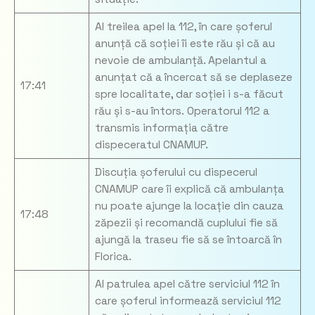
Al treilea apel la 112, în care șoferul
anunță că soției îi este rău și că au
nevoie de ambulanță. Apelantul a
anunțat că a încercat să se deplaseze
17:41
spre localitate, dar soției i s-a făcut
rău și s-au întors. Operatorul 112 a
transmis informația către
dispeceratul CNAMUP.
Discuția șoferului cu dispecerul
CNAMUP care îi explică că ambulanța
nu poate ajunge la locație din cauza
17:48
zăpezii și recomandă cuplului fie să
ajungă la traseu fie să se întoarcă în
Florica.
Al patrulea apel către serviciul 112 în
care șoferul informează serviciul 112