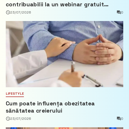
contribuabilii la un webinar gratuit
privind calculul impozitului pe bunurile
23/07/2026
0
imobiliare
LIFESTYLE
Cum poate influența obezitatea
sănătatea creierului
23/07/2026
0