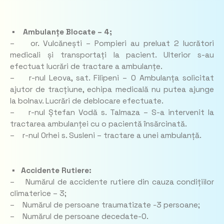
▪ Ambulanțe Blocate – 4;
– or. Vulcănești – Pompieri au preluat 2 lucrători
medicali și transportați la pacient. Ulterior s-au
efectuat lucrări de tractare a ambulanțe.
– r-nul Leova, sat. Filipeni – O Ambulanța solicitat
ajutor de tracțiune, echipa medicală nu putea ajunge
la bolnav. Lucrări de deblocare efectuate.
– r-nul Ștefan Vodă s. Talmaza – S-a intervenit la
tractarea ambulanței cu o pacientă însărcinată.
– r-nul Orhei s. Susleni – tractare a unei ambulanță.
▪ Accidente Rutiere:
– Numărul de accidente rutiere din cauza condițiilor
climaterice – 3;
– Numărul de persoane traumatizate -3 persoane;
– Numărul de persoane decedate-0.