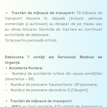
▪ Tractări de mijloace de transport:
79 mijloace de
transport blocate în zăpadă (inclusiv vehicule
comerciale și autocare) au derapat de pe traseu sau
au rămas blocate. Serviciile de tractare au continuat
activitățile de deblocare.
Total pentru perioadă critică:
Deblocate 7 unități ale Serviciului Medical de
Urgență.
▪ Accidente Rutiere:
– Numărul de accidente rutiere din cauza condițiilor
climaterice – 88;
– Numărul de persoane traumatizate -26 persoane;
– Numărul de persoane decedate-2 (Căușeni).
▪ Tractări de mijloace de transport:
– IGSU:
au fost tractate 472 unități de transport și