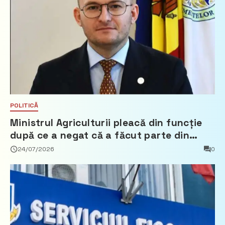
POLITICĂ
Ministrul Agriculturii pleacă din funcție
după ce a negat că a făcut parte din
Partidul Democrat
24/07/2026
0