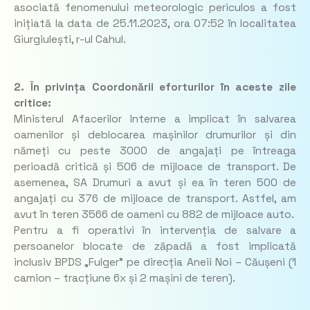
asociată fenomenului meteorologic periculos a fost
inițiată la data de 25.11.2023, ora 07:52 în localitatea
Giurgiulești, r-ul Cahul.
2. În privința Coordonării eforturilor în aceste zile
critice:
Ministerul Afacerilor Interne a implicat în salvarea
oamenilor și deblocarea mașinilor drumurilor și din
nămeți cu peste 3000 de angajați pe întreaga
perioadă critică și 506 de mijloace de transport. De
asemenea, SA Drumuri a avut și ea în teren 500 de
angajați cu 376 de mijloace de transport. Astfel, am
avut în teren 3566 de oameni cu 882 de mijloace auto.
Pentru a fi operativi în intervenția de salvare a
persoanelor blocate de zăpadă a fost implicată
inclusiv BPDS „Fulger” pe direcția Aneii Noi – Căușeni (1
camion – tracțiune 6x și 2 mașini de teren).