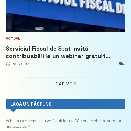
ACTUAL
Serviciul Fiscal de Stat invită
contribuabilii la un webinar gratuit
privind calculul impozitului pe bunurile
23/07/2026
0
imobiliare
LOAD MORE
LASĂ UN RĂSPUNS
Adresa ta de email nu va fi publicată.
Câmpurile obligatorii sunt
marcate cu
*