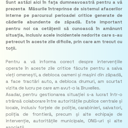
Sunt astăzi aici în fața dumneavoastră pentru a vă
prezenta Măsurile întreprinse de sistemul afacerilor
interne pe parcursul perioadei critice generate de
căderile abundente de zăpadă. Este important
pentru noi ca cetățenii să cunoască în amănunt
situația, inclusiv acele incidentele nedorite care s-au
petrecut în aceste zile dificile, prin care am trecut cu
toții.
Pentru a vă informa corect despre intervențiile
operate în aceste zile critice făcute pentru a salva
vieți omenești, a debloca oameni și mașini din zăpadă,
a face tractări auto, a debloca drumuri, am scurtat
vizita de lucru pe care am avut-o la Bruxelles.
Asadar, pentru gestionarea situației s-a lucrat într-o
strânsă colaborare între autoritățile publice centrale și
locale, inclusiv forțele de poliție, carabinieri, salvatori,
poliția de frontieră, precum și alte echipaje de
intervenție, autoritățile municipale, ONG-uri și alte
asociații.