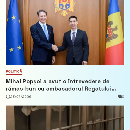
POLITICĂ
Mihai Popșoi a avut o întrevedere de
rămas-bun cu ambasadorul Regatului
Țărilor de Jos, Fred Duijn
23/07/2026
0