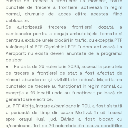
Puncte de trecere a frontierei: La moment, toate
punctele de trecere a frontierei activează în regim
normal, drumurile de acces către acestea fiind
deblocate.
Se autorizează trecerea frontierei dozată a
camioanelor pentru a degaja ambuteiajele formate și
pentru a exclude unele blocări în trafic, cu excepția PTF
Vulcănești și PTF Cișmichioi. PTF Tudora activează. La
Aeroport: nu există devieri anunțate de la programul
de zbor.
● Pe data de 26 noiembrie 2023, accesul la punctele
de trecere a frontierei de stat a fost afectat de
ninsori abundente și vizibilitate redusă. Majoritatea
punctelor de trecere au funcționat în regim normal, cu
excepția a 16 locații unde au funcționat pe bază de
generatoare electrice.
La PTF Albița, intrare a/camioane în ROU, a fost sistată
o perioadă de timp din cauza Motivul: în că traseul
spre orașul Huși, jud. Bârlad a fost blocat cu
a/camioane. Tot pe 26 noiembrie din cauza condițiilor