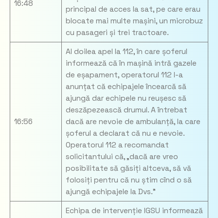
16:48
principal de acces la sat, pe care erau
blocate mai multe mașini, un microbuz
cu pasageri și trei tractoare.
Al doilea apel la 112, în care șoferul
informează că în mașină intră gazele
de eșapament, operatorul 112 l-a
anunțat că echipajele încearcă să
ajungă dar echipele nu reușesc să
deszăpezească drumul. A întrebat
16:56
dacă are nevoie de ambulanță, la care
șoferul a declarat că nu e nevoie.
Operatorul 112 a recomandat
solicitantului că, „dacă are vreo
posibilitate să găsiți altceva, să vă
folosiți pentru că nu știm cînd o să
ajungă echipajele la Dvs.”
Echipa de intervenție IGSU informează