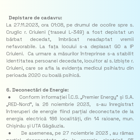
Depistare de cadavru:
La 27.11.2023, ora 01:08, pe drumul de ocolire spre s.
Cruglic r. Criuleni (traseul L-349) a fost depistat un
bărbat decedat, îmbrăcat neadaptat vremii
nefavorabile. La fața locului s-a deplasat GO a IP
Criuleni. Ca urmare a măsurilor întreprinse s-a stabilit
identitatea persoanei decedate, locuitor al s. Izbiște r.
Criuleni, care se afla la evidența medicul psihiatru din
perioada 2020 cu boală psihică.
6. Deconectări de Energie:
● Conform informației Î.C.S. „Premier Energy” și S.A.
„RED-Nord”, la 26 noiembrie 2023, s-au înregistrat
întreruperi de energie fiind parțial deconectate de la
energia electrică 186 localități, din 14 raioane, mun.
Chișinău și UTA Găgăuzia.
● De asemenea, pe 27 noiembrie 2023 , au rămas