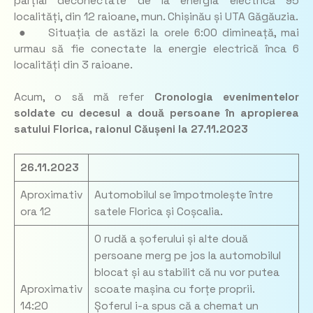
parțial deconectate de la energia electrică 95
localități, din 12 raioane, mun. Chișinău și UTA Găgăuzia.
● Situația de astăzi la orele 6:00 dimineață, mai
urmau să fie conectate la energie electrică înca 6
localități din 3 raioane.
Acum, o să mă refer
Cronologia evenimentelor
soldate cu decesul a două persoane în apropierea
satului Florica, raionul Căușeni la 27.11.2023
26.11.2023
Aproximativ
Automobilul se împotmolește între
ora 12
satele Florica și Coșcalia.
O rudă a șoferului și alte două
persoane merg pe jos la automobilul
blocat și au stabilit că nu vor putea
Aproximativ
scoate mașina cu forțe proprii.
14:20
Șoferul i-a spus că a chemat un