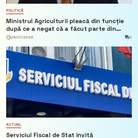
POLITICĂ
Ministrul Agriculturii pleacă din funcție
după ce a negat că a făcut parte din
Partidul Democrat
24/07/2026
0
ACTUAL
Serviciul Fiscal de Stat invită