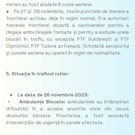
meteo au fost anulate 6 curse aeriene.
● Pe 27 și 28 noiembrie, toate punctele de trecere a
frontierei activau deja în regim normal. S-a autorizat
trecerea frontierei dozată a camioanelor pentru a
degaja ambuteiajele formate și pentru a exclude unele
blocări în trafic, cu excepția PTF Vulcănești și PTF
Cișmichioi. PTF Tudora activează. Totodată aeroportul
și cursele aeriene au operat în regim de normalitate.
5. Situația în traficul rutier:
●
La data de 26 noiembrie 2023:
▪ Ambulanțe Blocate:
ambulanțele au întâmpinat
dificultăți în a accesa anumite zone din cauza
drumurilor blocate. Prioritatea a fost acordată
intervențiilor de urgență în zonele afectate.