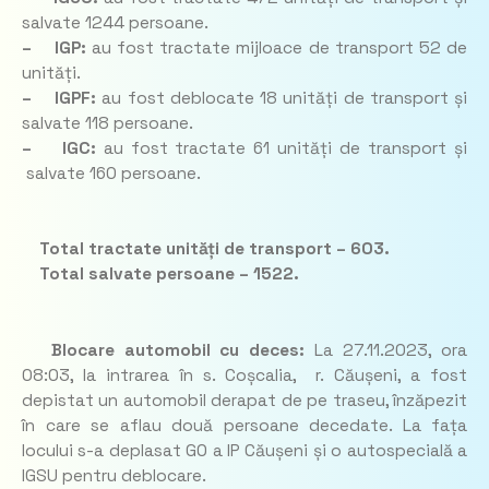
salvate 1244 persoane.
– IGP:
au fost tractate mijloace de transport 52 de
unități.
– IGPF:
au fost deblocate 18 unități de transport și
salvate 118 persoane.
– IGC:
au fost tractate 61 unități de transport și
salvate 160 persoane.
Total tractate unități de transport – 603.
Total salvate persoane – 1522.
Blocare automobil cu deces:
La 27.11.2023, ora
08:03, la intrarea în s. Coșcalia, r. Căușeni, a fost
depistat un automobil derapat de pe traseu, înzăpezit
în care se aflau două persoane decedate. La fața
locului s-a deplasat GO a IP Căușeni și o autospecială a
IGSU pentru deblocare.