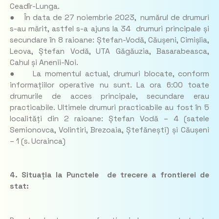
Ceadîr-Lunga.
● În data de 27 noiembrie 2023, numărul de drumuri
s-au mărit, astfel s-a ajuns la 34 drumuri principale și
secundare în 8 raioane: Ștefan-Vodă, Căușeni, Cimișlia,
Leova, Ștefan Vodă, UTA Găgăuzia, Basarabeasca,
Cahul și Anenii-Noi.
● La momentul actual, drumuri blocate, conform
informațiilor operative nu sunt. La ora 6:00 toate
drumurile de acces principale, secundare erau
practicabile. Ultimele drumuri practicabile au fost în 5
localități din 2 raioane: Ștefan Vodă – 4 (satele
Semionovca, Volintiri, Brezoaia, Ștefănești) și Căușeni
– 1 (s. Ucrainca)
4. Situația la Punctele de trecere a frontierei de
stat: