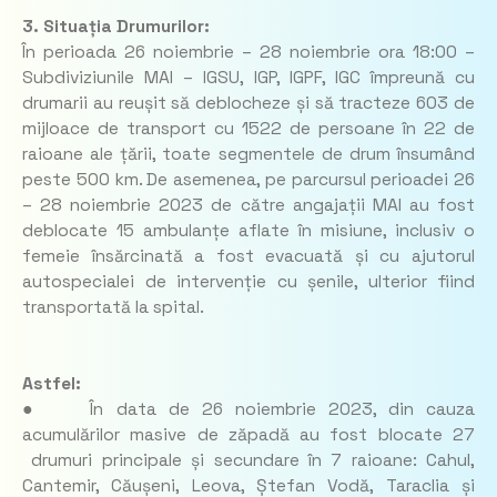
3. Situația Drumurilor:
În perioada 26 noiembrie – 28 noiembrie ora 18:00 –
Subdiviziunile MAI – IGSU, IGP, IGPF, IGC împreună cu
drumarii au reușit să deblocheze și să tracteze 603 de
mijloace de transport cu 1522 de persoane în 22 de
raioane ale țării, toate segmentele de drum însumând
peste 500 km. De asemenea, pe parcursul perioadei 26
– 28 noiembrie 2023 de către angajații MAI au fost
deblocate 15 ambulanțe aflate în misiune, inclusiv o
femeie însărcinată a fost evacuată și cu ajutorul
autospecialei de intervenție cu șenile, ulterior fiind
transportată la spital.
Astfel:
● În data de 26 noiembrie 2023, din cauza
acumulărilor masive de zăpadă au fost blocate 27
drumuri principale și secundare în 7 raioane: Cahul,
Cantemir, Căușeni, Leova, Ștefan Vodă, Taraclia și