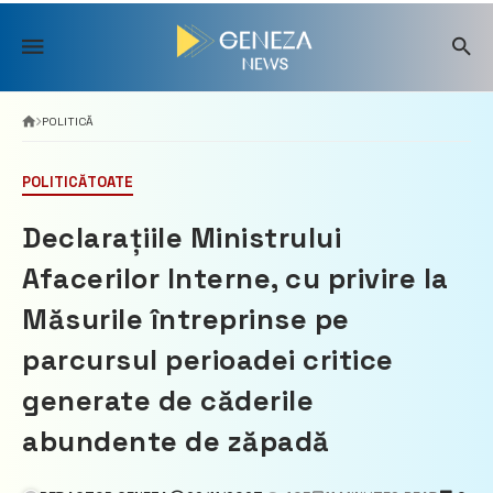
Skip
to
content
POLITICĂ
POLITICĂ
TOATE
Declarațiile Ministrului
Afacerilor Interne, cu privire la
Măsurile întreprinse pe
parcursul perioadei critice
generate de căderile
abundente de zăpadă