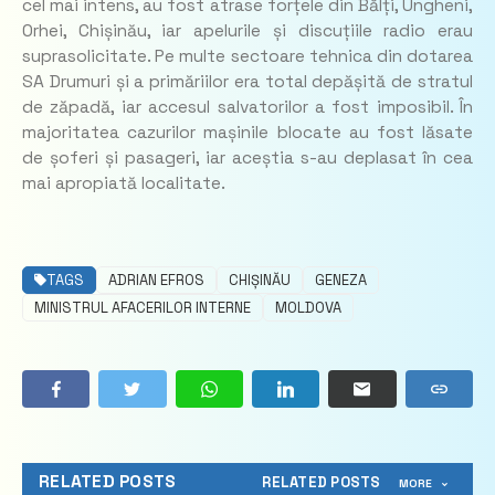
cel mai intens, au fost atrase forțele din Bălți, Ungheni,
Orhei, Chișinău, iar apelurile și discuțiile radio erau
suprasolicitate. Pe multe sectoare tehnica din dotarea
SA Drumuri și a primăriilor era total depășită de stratul
de zăpadă, iar accesul salvatorilor a fost imposibil. În
majoritatea cazurilor mașinile blocate au fost lăsate
de șoferi și pasageri, iar aceștia s-au deplasat în cea
mai apropiată localitate.
TAGS
ADRIAN EFROS
CHIȘINĂU
GENEZA
MINISTRUL AFACERILOR INTERNE
MOLDOVA
RELATED POSTS
RELATED POSTS
MORE