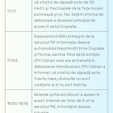
că stratul de zăpadă este de 1,5
metri, și tractoarele de la fața locului
17:17
patinează și nu fac față în efortul de
deblocare a drumului principal de
acces în satul Coșcalia.
Dispeceratul IGSU primește de la
serviciul 112 informația despre
automobilul împotmolit între Coșcalia
și Florica, sarcina fiind dată echipei
17:54
CPU Căinari care era antrenată în
deblocarea microbuzului. CPU Căinari a
informat că stratul de zăpadă este
foarte mare, drumurile nu sunt
curățate și ei nu pot înainta.
Ginerele șoferului blocat a apelat în
acest interval de timp de 6 ori la
15:50-18:19
serviciul 112, informând despre
situație.