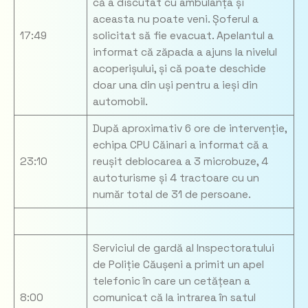
că a discutat cu ambulanța și
aceasta nu poate veni. Șoferul a
17:49
solicitat să fie evacuat. Apelantul a
informat că zăpada a ajuns la nivelul
acoperișului, și că poate deschide
doar una din uși pentru a ieși din
automobil.
După aproximativ 6 ore de intervenție,
echipa CPU Căinari a informat că a
23:10
reușit deblocarea a 3 microbuze, 4
autoturisme și 4 tractoare cu un
număr total de 31 de persoane.
Serviciul de gardă al Inspectoratului
de Poliție Căușeni a primit un apel
telefonic în care un cetățean a
8:00
comunicat că la intrarea în satul