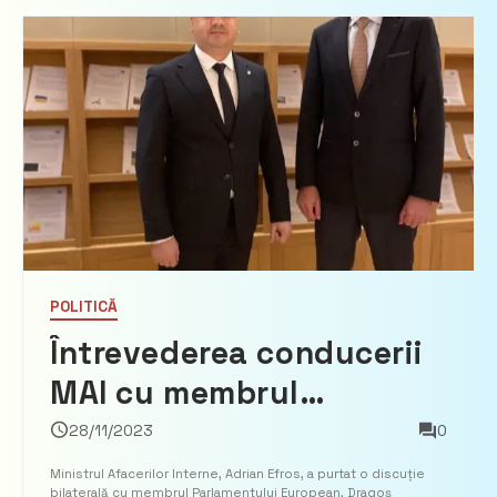
POLITICĂ
Întrevederea conducerii
MAI cu membrul
Parlamentului European,
28/11/2023
0
Dragoș Tudorache
Ministrul Afacerilor Interne, Adrian Efros, a purtat o discuție
bilaterală cu membrul Parlamentului European, Dragoș