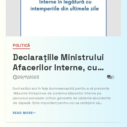
POLITICĂ
Declarațiile Ministrului
Afacerilor Interne, cu
privire la Măsurile
29/11/2023
0
întreprinse pe parcursul
Sunt astăzi aici în fața dumneavoastră pentru a vă prezenta
Măsurile întreprinse de sistemul afacerilor interne pe
perioadei critice
parcursul perioadei critice generate de căderile abundente
de zăpadă. Este important pentru noi ca cetățenii să
generate de căderile
cunoască în amănunt situația, inclusiv acele incidentele
nedorite care s-au petrecut în aceste zile dificile, prin ca...
READ MORE
abundente de zăpadă