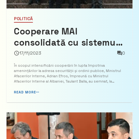
POLITICĂ
Cooperare MAI
consolidată cu sistemul
afacerilor interne din
17/11/2023
0
Albania
În scopul intensificării cooperării în lupta împotriva
amenințărilor la adresa securității și ordinii publice, Ministrul
Afacerilor Interne, Adrian Efros, împreună cu Ministrul
Afacerilor Interne al Albaniei, Taulant Balla, au semnat, la
Chișinău, Acordul cu privire la Cooperarea Polițienească dintre
cele două state. În baza respectivului Aco...
READ MORE