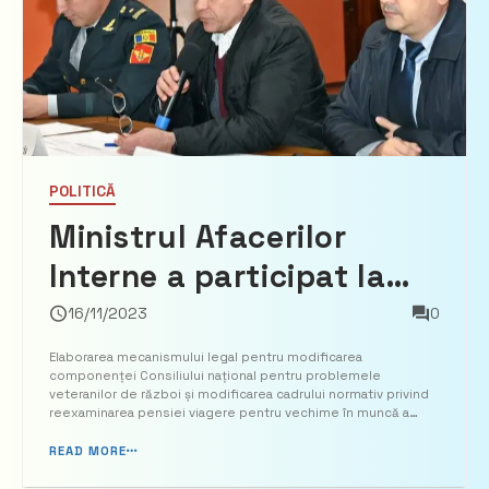
POLITICĂ
Ministrul Afacerilor
Interne a participat la
ședința Consiliului
16/11/2023
0
național pentru
Elaborarea mecanismului legal pentru modificarea
componenței Consiliului național pentru problemele
problemele veteranilor
veteranilor de război și modificarea cadrului normativ privind
reexaminarea pensiei viagere pentru vechime în muncă a
de război
veteranilor au constituit principalele subiecte abordate în
cadrul noii ședințe a Consiliului național de profil. La
READ MORE
întreveder...