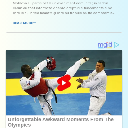
Moldova au participat la un eveniment comunitar, în cadrul
combate
căruia au fost informate despre drepturile fundamentale pe
care le au în țara noastră și care nu trebuie să fie compromise
niciodată de mită. Acțiunea face parte din campania „Ai
dreptul să trăiești în siguranță #fărămită”, imple...
READ MORE