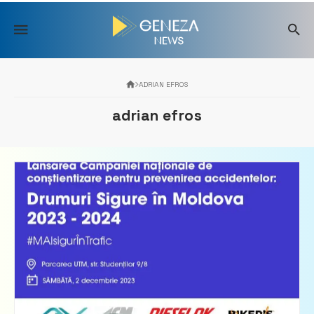
Skip
to
content
ADRIAN EFROS
adrian efros