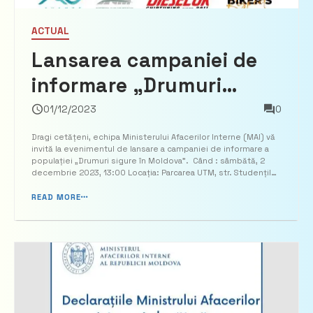
ACTUAL
Lansarea campaniei de
informare „Drumuri
sigure în Moldova”
01/12/2023
0
Dragi cetățeni, echipa Ministerului Afacerilor Interne (MAI) vă
invită la evenimentul de lansare a campaniei de informare a
populației „Drumuri sigure în Moldova”. Când : sâmbătă, 2
decembrie 2023, 13:00 Locația: Parcarea UTM, str. Studenților
9/8 Ministerul Afacerilor Interne, în parteneriat cu Ministerul
Educației și Cercetării, Cancelaria ...
READ MORE