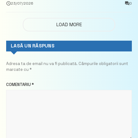
privind calculul impozitului pe bunurile
23/07/2026
0
imobiliare
LOAD MORE
LASĂ UN RĂSPUNS
Adresa ta de email nu va fi publicată.
Câmpurile obligatorii sunt
marcate cu
*
COMENTARIU
*