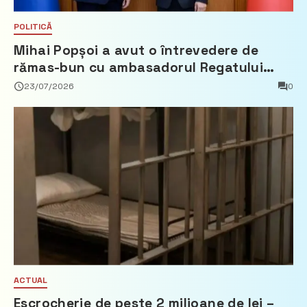
POLITICĂ
Mihai Popșoi a avut o întrevedere de
rămas-bun cu ambasadorul Regatului
Țărilor de Jos, Fred Duijn
23/07/2026
0
ACTUAL
Escrocherie de peste 2 milioane de lei –