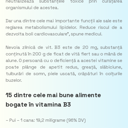
neutralizează substanțele toxice prin curățarea
organismului de acestea.
Dar una dintre cele mai importante funcții ale sale este
reglarea metabolismului lipidelor. Reduce riscul de a
dezvolta boli cardiovasculare”, spune medicul.
Nevoia zilnică de vit. B3 este de 20 mg, substanță
conținută în 200 g de ficat de vită fiert sau o mână de
alune. O persoană cu o deficiență a acestei vitamine se
poate plânge de apetit redus, greață, slăbiciune,
tulburări de somn, piele uscată, crăpături în colțurile
buzelor.
15 dintre cele mai bune alimente
bogate în vitamina B3
– Pui – 1 cana: 19,2 miligrame (96% DV)