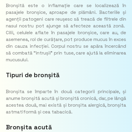
Bronșită este o inflamație care se localizează în
pasajele bronșice, aproape de plămâni. Bacteriile și
agenții patogeni care reușesc să treacă de filtrele din
nasul nostru pot ajunge să afecteze această zonă.
Cilii, celulele aflate în pasajele bronșice, care au, de
asemenea, rol de curățare, pot produce mucus în exces
din cauza infecției. Corpul nostru se apăra încercând
să combată “intrușii” prin tuse, care ajută la eliminarea
mucusului.
Tipuri de bronșită
Bronșita se împarte în două categorii principale, și
anume bronșită acută și bronșită cronică, dar, pe lângă
acestea două, mai există și bronșita alergică, bronșita
astmatiformă și cea tabacică.
Bronșita acută