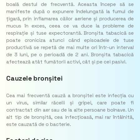
boală destul de frecventă. Aceasta începe să se
manifeste după o expunere îndelungată la fumul de
țigară, prin inflamarea căilor aeriene și producerea de
mucus în exces, ceea ce va duce la probleme de
respirație și tuse expectorantă. Bronșita tabacică se
poate croniciza atunci când episoadele de tuse
productivă se repetă de mai multe ori într-un interval
de 3 luni, pe o perioadă de 2 ani. Bronșita tabacică
afectează atât fumătorii activi, cât și pe cei pasivi.
Cauzele bronșitei
Cea mai frecventă cauză a bronșitei este infecția cu
un virus, similar răcelii și gripei, care poate fi
contractat din aer sau de la alte persoane bolnave. Un
alt tip de bronșită, cea infecțioasă, mai rar întâlnită,
este cauzată de o bacterie.