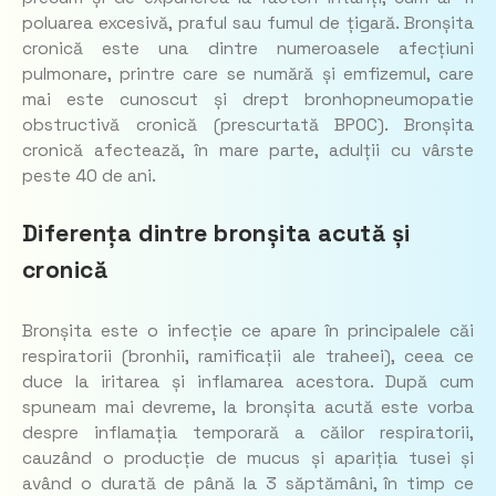
poluarea excesivă, praful sau fumul de țigară. Bronșita
cronică este una dintre numeroasele afecțiuni
pulmonare, printre care se numără și emfizemul, care
mai este cunoscut și drept bronhopneumopatie
obstructivă cronică (prescurtată BPOC). Bronșita
cronică afectează, în mare parte, adulții cu vârste
peste 40 de ani.
Diferența dintre bronșita acută și
cronică
Bronșita este o infecție ce apare în principalele căi
respiratorii (bronhii, ramificații ale traheei), ceea ce
duce la iritarea și inflamarea acestora. După cum
spuneam mai devreme, la bronșita acută este vorba
despre inflamația temporară a căilor respiratorii,
cauzând o producție de mucus și apariția tusei și
având o durată de până la 3 săptămâni, în timp ce