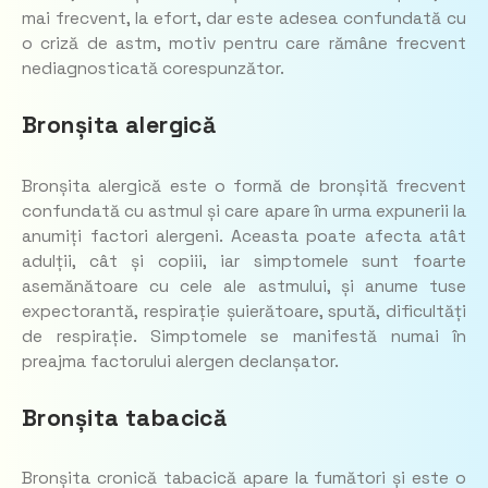
mai frecvent, la efort, dar este adesea confundată cu
o criză de astm, motiv pentru care rămâne frecvent
nediagnosticată corespunzător.
Bronșita alergică
Bronșita alergică este o formă de bronșită frecvent
confundată cu astmul și care apare în urma expunerii la
anumiți factori alergeni. Aceasta poate afecta atât
adulții, cât și copiii, iar simptomele sunt foarte
asemănătoare cu cele ale astmului, și anume tuse
expectorantă, respirație șuierătoare, spută, dificultăți
de respirație. Simptomele se manifestă numai în
preajma factorului alergen declanșator.
Bronșita tabacică
Bronșita cronică tabacică apare la fumători și este o