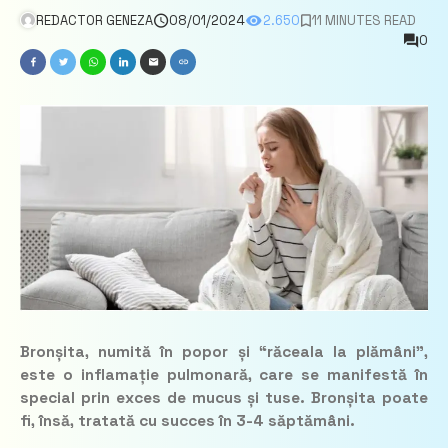
REDACTOR GENEZA
08/01/2024
2.650
11 MINUTES READ
0
Bronșita, numită în popor și “răceala la plămâni”,
este o inflamație pulmonară, care se manifestă în
special prin exces de mucus și tuse. Bronșita poate
fi, însă, tratată cu succes în 3-4 săptămâni.