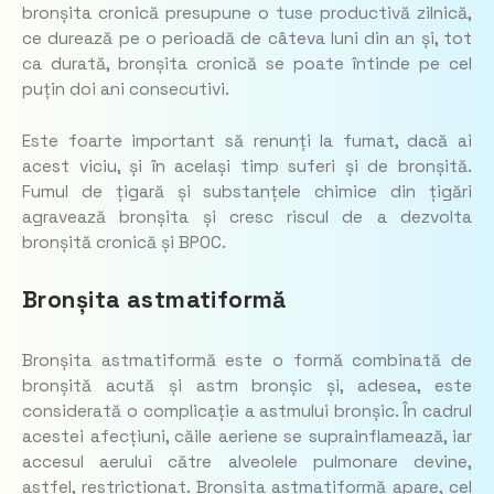
bronșita cronică presupune o tuse productivă zilnică,
ce durează pe o perioadă de câteva luni din an și, tot
ca durată, bronșita cronică se poate întinde pe cel
puțin doi ani consecutivi.
Este foarte important să renunți la fumat, dacă ai
acest viciu, și în același timp suferi și de bronșită.
Fumul de țigară și substanțele chimice din țigări
agravează bronșita și cresc riscul de a dezvolta
bronșită cronică și BPOC.
Bronșita astmatiformă
Bronșita astmatiformă este o formă combinată de
bronșită acută și astm bronșic și, adesea, este
considerată o complicație a astmului bronșic. În cadrul
acestei afecțiuni, căile aeriene se suprainflamează, iar
accesul aerului către alveolele pulmonare devine,
astfel, restricționat. Bronșita astmatiformă apare, cel