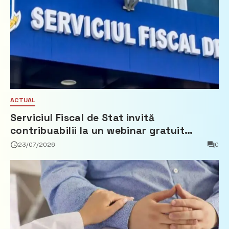
ACTUAL
Serviciul Fiscal de Stat invită
contribuabilii la un webinar gratuit
privind calculul impozitului pe bunurile
23/07/2026
0
imobiliare