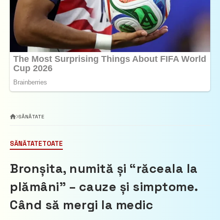
SĂNĂTATE
SĂNĂTATE
TOATE
Bronșita, numită și “răceala la
plămâni” – cauze și simptome.
Când să mergi la medic