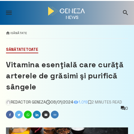
Skip
to
content
SĂNĂTATE
SĂNĂTATE
TOATE
Vitamina esenţială care curăţă
arterele de grăsimi şi purifică
sângele
REDACTOR GENEZA
08/01/2024
1.019
2 MINUTES READ
0