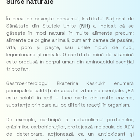
Surse naturale
În ceea ce privește consumul, Institutul Național de
Sănătate din Statele Unite (
NIH
) a indicat că se
găsește în mod natural în multe alimente precum:
alimente de origine animală, cum ar fi carnea de pasăre,
vită, porc și pește, sau unele tipuri de nuci,
leguminoase și cereale. O cantitate mică de vitamină
este produsă în corpul uman din aminoacidul esențial
triptofan.
Gastroenterologul Ekaterina Kashukh enumeră
principalele calități ale acestei vitamine esenţiale: „B3
este solubil în apă – face parte din multe enzime,
substanțe prin care au loc diferite reacții în organism.
De exemplu, participă la metabolismul proteinelor,
grăsimilor, carbohidraților, protejează molecula de ADN
de deteriorare, acționează ca un antioxidant și