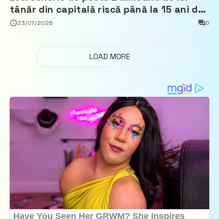
tânăr din capitală riscă până la 15 ani de
închisoare
23/07/2026
0
LOAD MORE