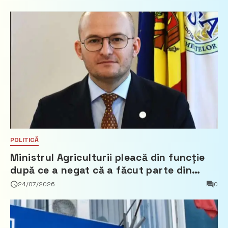
POLITICĂ
Ministrul Agriculturii pleacă din funcție
după ce a negat că a făcut parte din
Partidul Democrat
24/07/2026
0