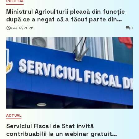
POLITICĂ
Ministrul Agriculturii pleacă din funcție
după ce a negat că a făcut parte din
Partidul Democrat
24/07/2026
0
ACTUAL
Serviciul Fiscal de Stat invită
contribuabilii la un webinar gratuit