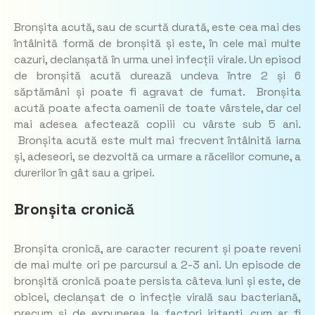
Bronșita acută, sau de scurtă durată, este cea mai des
întâlnită formă de bronșită și este, în cele mai multe
cazuri, declanșată în urma unei infecții virale. Un episod
de bronșită acută durează undeva între 2 și 6
săptămâni și poate fi agravat de fumat. Bronșita
acută poate afecta oamenii de toate vârstele, dar cel
mai adesea afectează copiii cu vârste sub 5 ani.
Bronșita acută este mult mai frecvent întâlnită iarna
și, adeseori, se dezvoltă ca urmare a răcelilor comune, a
durerilor în gât sau a gripei.
Bronșita cronică
Bronșita cronică, are caracter recurent și poate reveni
de mai multe ori pe parcursul a 2-3 ani. Un episode de
bronșită cronică poate persista câteva luni și este, de
obicei, declanșat de o infecție virală sau bacteriană,
precum și de expunerea la factori iritanți, cum ar fi