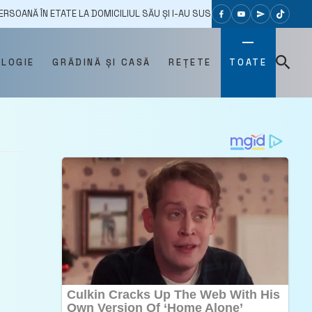
 LA DOMICILIUL SĂU ȘI I-AU SUSTRAS ULTIMII BANI DIN PENSIE
26
OLOGIE
GRĂDINĂ ȘI CASĂ
REȚETE
TOATE