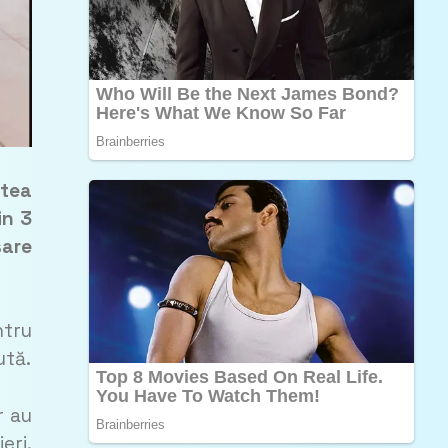
atea
in 3
sare
ntru
ută.
r au
eri.