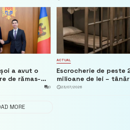
 Partidul
privind calculul
impozitului pe bunuril
imobiliare
ACTUAL
șoi a avut o
Escrocherie de peste 
re de rămas-
milioane de lei – tânăr
mbasadorul
din capitală riscă pân
0
23/07/2026
Țărilor de Jos,
la 15 ani de închisoare
n
OAD MORE