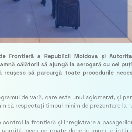
 de Frontieră a Republicii Moldova și Autorit
amnă călătorii să ajungă la aerogară cu cel puț
ă reușesc să parcurgă toate procedurile nece
rogramul de vară, care este unul aglomerat, și pe
ugăm să respectați timpul minim de prezentare la r
ontrol la frontieră și înregistrare a pasagerilo
 sporită, ceea ce poate duce la anumite întârzi