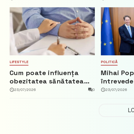
parte din
Democrat
LIFESTYLE
POLITICĂ
Cum poate influența
Mihai Pop
obezitatea sănătatea
întrevede
creierului
bun cu a
23/07/2026
0
23/07/2026
Regatului 
Fred Duij
L