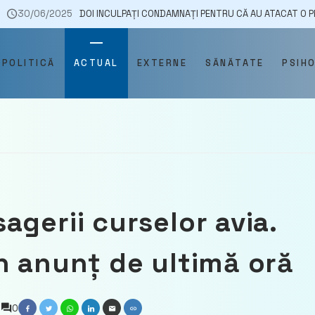
5
DOI INCULPAȚI CONDAMNAȚI PENTRU CĂ AU ATACAT O PERSOANĂ ÎN ETATE
POLITICĂ
ACTUAL
EXTERNE
SĂNĂTATE
PSIH
gerii curselor avia.
n anunț de ultimă oră
D
0