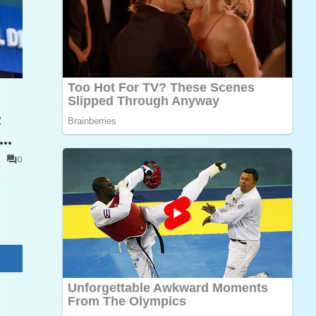
t
0
e