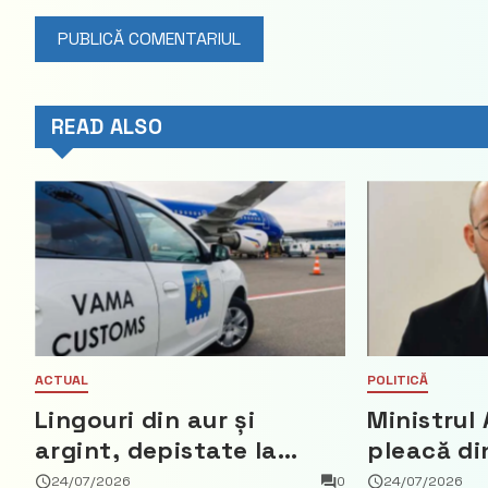
READ ALSO
ACTUAL
POLITICĂ
Lingouri din aur și
Ministrul 
argint, depistate la
pleacă di
vama Aeroport
ce a nega
24/07/2026
0
24/07/2026