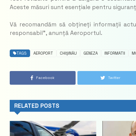
Aceste măsuri sunt esențiale pentru siguran
Vă recomandăm să obțineți informații actuali
responsabil”, anunță Aeroportul.
TAGS
AEROPORT
CHIȘINĂU
GENEZA
INFORMATII
M
Facebook
Twitter
RELATED POSTS