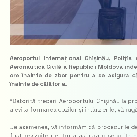
Aeroportul Internațional Chișinău, Poliţia
Aeronautică Civilă a Republicii Moldova înde
ore înainte de zbor pentru a se asigura c
înainte de călătorie.
“Datorită trecerii Aeroportului Chișinău la p
a evita formarea cozilor și întârzierile, vă r
De asemenea, vă informăm că procedurile de c
fost revizuite pentru a asigura o securitate