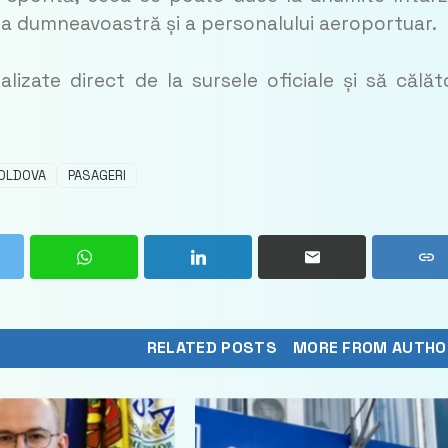
ța dumneavoastră și a personalului aeroportuar.
zate direct de la sursele oficiale și să călăto
OLDOVA
PASAGERI
RELATED POSTS
MORE FROM AUTHO