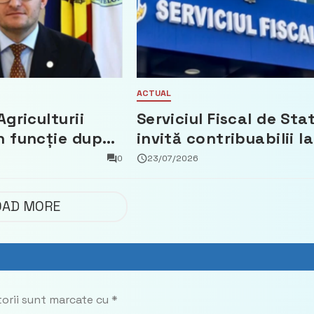
ACTUAL
Agriculturii
Serviciul Fiscal de Sta
n funcție după
invită contribuabilii la
t că a făcut
un webinar gratuit
0
23/07/2026
 Partidul
privind calculul
impozitului pe bunuril
OAD MORE
imobiliare
torii sunt marcate cu
*