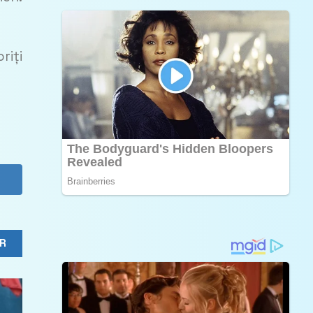
riți
R