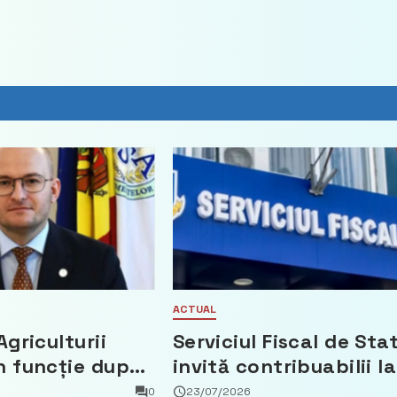
ACTUAL
Agriculturii
Serviciul Fiscal de Sta
n funcție după
invită contribuabilii la
t că a făcut
un webinar gratuit
0
23/07/2026