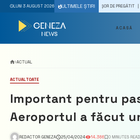
Skip
ULTIMELE ȘTIRI
TE. REȚETE SAVUROASE, SIMPLE ȘI UȘOR DE PREGĂTIT
LUNI 3 AUGUST 2026
30/06/202
to
content
ACASĂ
ACTUAL
ACTUAL
TOATE
Important pentru pasa
Aeroportul a făcut u
REDACTOR GENEZA
25/04/2024
14.366
0 MINUTES REA