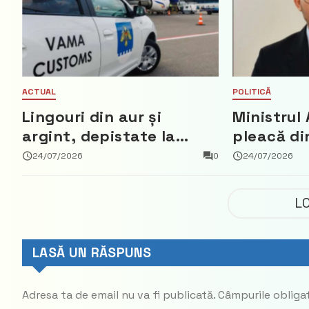
ACTUAL
POLITICĂ
Lingouri din aur și
Ministrul 
argint, depistate la
pleacă di
vama Aeroport
ce a nega
24/07/2026
0
24/07/2026
parte din
Democrat
L
LASĂ UN RĂSPUNS
Adresa ta de email nu va fi publicată.
Câmpurile obliga