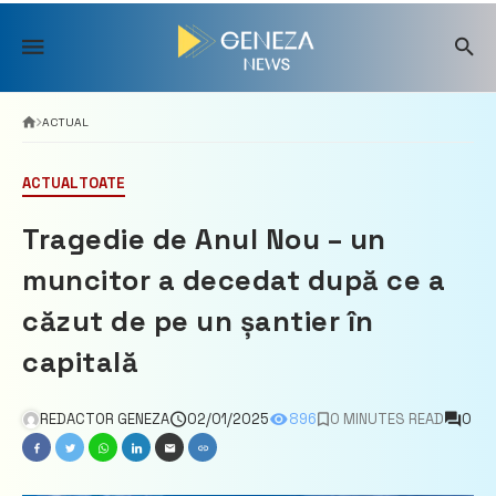
Skip
to
content
ACTUAL
ACTUAL
TOATE
Tragedie de Anul Nou – un
muncitor a decedat după ce a
căzut de pe un șantier în
capitală
REDACTOR GENEZA
02/01/2025
896
0 MINUTES READ
0