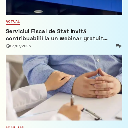
ACTUAL
Serviciul Fiscal de Stat invită
contribuabilii la un webinar gratuit
privind calculul impozitului pe bunurile
23/07/2026
0
imobiliare
LIFESTYLE