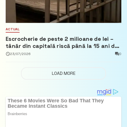
ACTUAL
Escrocherie de peste 2 milioane de lei –
tânăr din capitală riscă până la 15 ani de
închisoare
23/07/2026
0
LOAD MORE