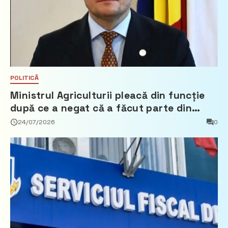
POLITICĂ
Ministrul Agriculturii pleacă din funcție
după ce a negat că a făcut parte din
Partidul Democrat
24/07/2026
0