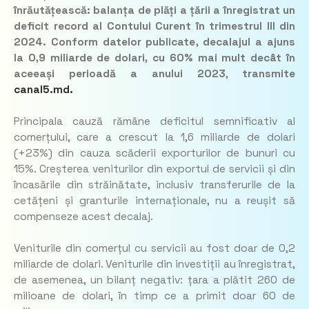
înrăutățească: balanța de plăți a țării a înregistrat un
deficit record al Contului Curent în trimestrul III din
2024. Conform datelor publicate, decalajul a ajuns
la 0,9 miliarde de dolari, cu 60% mai mult decât în
aceeași perioadă a anului 2023
,
transmite
canal5.md.
Principala cauză rămâne deficitul semnificativ al
comerțului, care a crescut la 1,6 miliarde de dolari
(+23%) din cauza scăderii exporturilor de bunuri cu
15%. Creșterea veniturilor din exportul de servicii și din
încasările din străinătate, inclusiv transferurile de la
cetățeni și granturile internaționale, nu a reușit să
compenseze acest decalaj.
Veniturile din comerțul cu servicii au fost doar de 0,2
miliarde de dolari. Veniturile din investiții au înregistrat,
de asemenea, un bilanț negativ: țara a plătit 260 de
milioane de dolari, în timp ce a primit doar 60 de