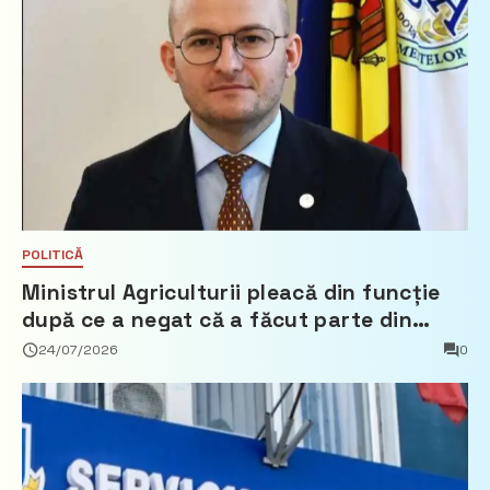
POLITICĂ
Ministrul Agriculturii pleacă din funcție
după ce a negat că a făcut parte din
Partidul Democrat
24/07/2026
0