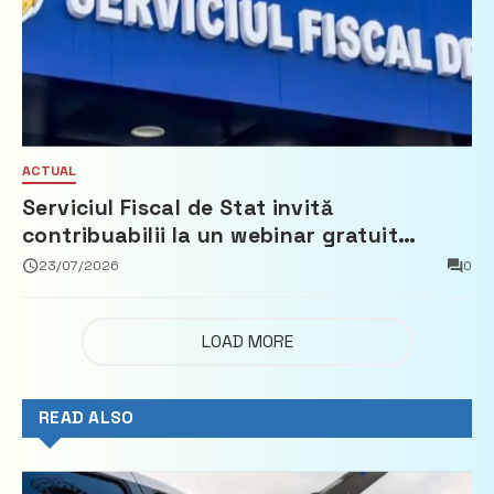
ACTUAL
Serviciul Fiscal de Stat invită
contribuabilii la un webinar gratuit
privind calculul impozitului pe bunurile
23/07/2026
0
imobiliare
LOAD MORE
READ ALSO