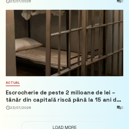
Țărilor de Jos, Fred Duijn
23/07/2026
0
ACTUAL
Escrocherie de peste 2 milioane de lei –
tânăr din capitală riscă până la 15 ani de
închisoare
23/07/2026
0
LOAD MORE