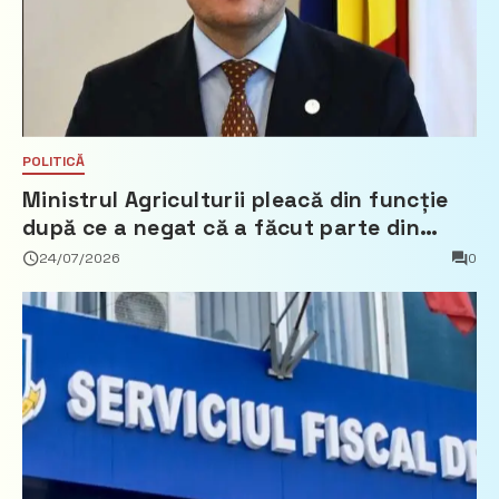
POLITICĂ
Ministrul Agriculturii pleacă din funcție
după ce a negat că a făcut parte din
Partidul Democrat
24/07/2026
0