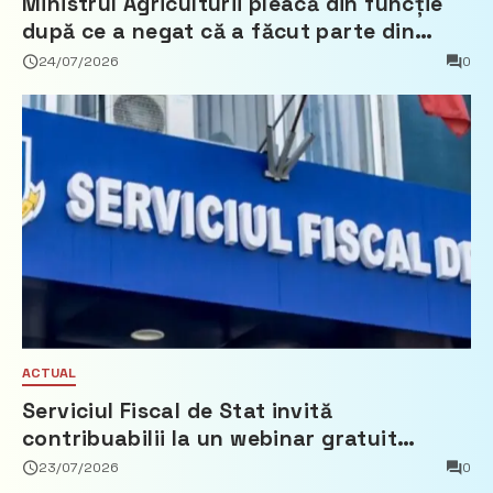
Ministrul Agriculturii pleacă din funcție
după ce a negat că a făcut parte din
Partidul Democrat
24/07/2026
0
ACTUAL
Serviciul Fiscal de Stat invită
contribuabilii la un webinar gratuit
privind calculul impozitului pe bunurile
23/07/2026
0