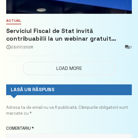
ACTUAL
Serviciul Fiscal de Stat invită
contribuabilii la un webinar gratuit
privind calculul impozitului pe bunurile
23/07/2026
0
imobiliare
LOAD MORE
LASĂ UN RĂSPUNS
Adresa ta de email nu va fi publicată.
Câmpurile obligatorii sunt
marcate cu
*
COMENTARIU
*