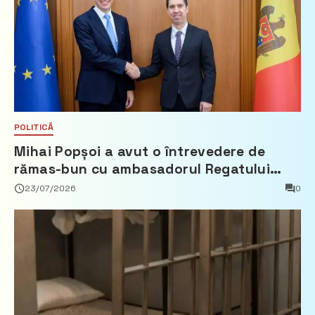
POLITICĂ
Mihai Popșoi a avut o întrevedere de
rămas-bun cu ambasadorul Regatului
Țărilor de Jos, Fred Duijn
23/07/2026
0