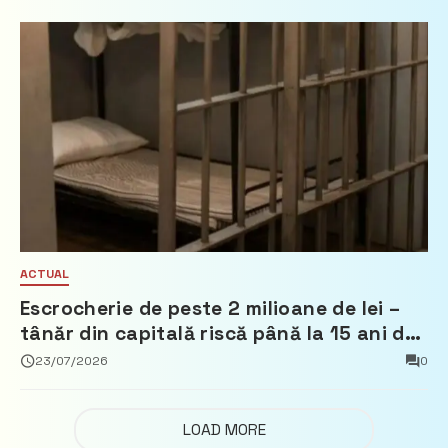
ACTUAL
Escrocherie de peste 2 milioane de lei –
tânăr din capitală riscă până la 15 ani de
închisoare
23/07/2026
0
LOAD MORE