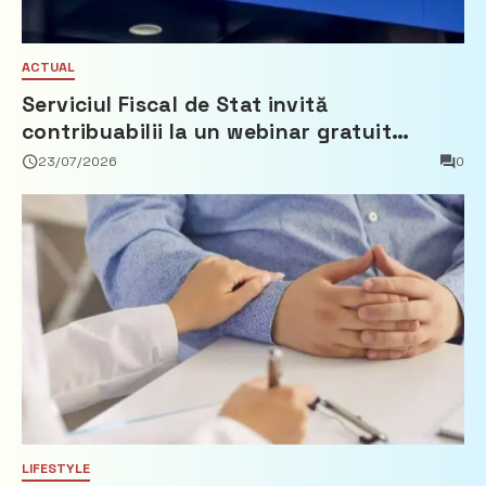
ACTUAL
Serviciul Fiscal de Stat invită
contribuabilii la un webinar gratuit
privind calculul impozitului pe bunurile
23/07/2026
0
imobiliare
LIFESTYLE