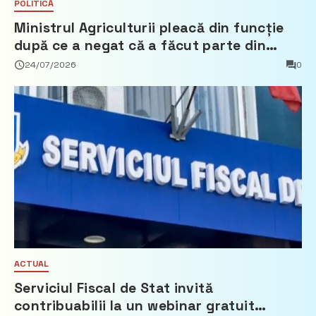
POLITICĂ
Ministrul Agriculturii pleacă din funcție
după ce a negat că a făcut parte din
Partidul Democrat
24/07/2026
0
ACTUAL
Serviciul Fiscal de Stat invită
contribuabilii la un webinar gratuit