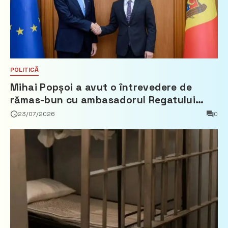
POLITICĂ
Mihai Popșoi a avut o întrevedere de
rămas-bun cu ambasadorul Regatului
Țărilor de Jos, Fred Duijn
23/07/2026
0