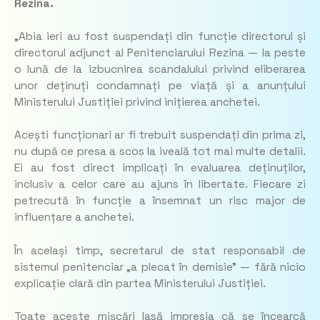
Rezina.
„Abia ieri au fost suspendați din funcție directorul și
directorul adjunct al Penitenciarului Rezina — la peste
o lună de la izbucnirea scandalului privind eliberarea
unor deținuți condamnați pe viață și a anunțului
Ministerului Justiției privind inițierea anchetei.
Acești funcționari ar fi trebuit suspendați din prima zi,
nu după ce presa a scos la iveală tot mai multe detalii.
Ei au fost direct implicați în evaluarea deținuților,
inclusiv a celor care au ajuns în libertate. Fiecare zi
petrecută în funcție a însemnat un risc major de
influențare a anchetei.
În același timp, secretarul de stat responsabil de
sistemul penitenciar „a plecat în demisie” — fără nicio
explicație clară din partea Ministerului Justiției.
Toate aceste mișcări lasă impresia că se încearcă