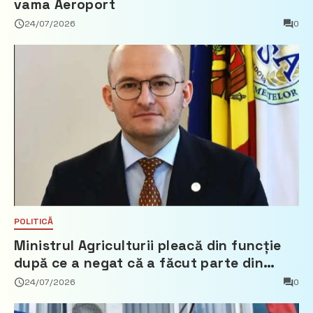
vama Aeroport
24/07/2026
0
POLITICĂ
Ministrul Agriculturii pleacă din funcție
după ce a negat că a făcut parte din
Partidul Democrat
24/07/2026
0