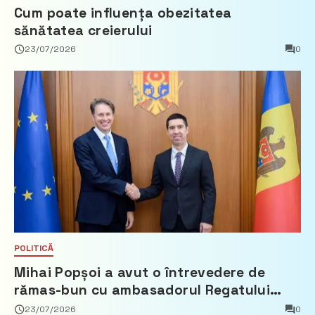
Cum poate influența obezitatea
sănătatea creierului
23/07/2026
0
POLITICĂ
Mihai Popșoi a avut o întrevedere de
rămas-bun cu ambasadorul Regatului
Țărilor de Jos, Fred Duijn
23/07/2026
0