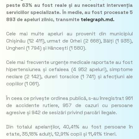
peste 63% au fost reale și au necesitat intervenția
serviciilor specializate. În medie, au fost procesate 5
893 de apeluri zilnic, transmite
telegraph.md.
Cele mai multe apeluri au provenit din municipiul
Chișinău (12 411), urmat de Orhei (2 668), Bălți (1 935),
Ungheni (1 794) și Hâncești (1 580).
Cele mai frecvente urgențe medicale raportate au fost
hipertensiunea și cefaleea (4 952 apeluri), simptome
neclare (2 142), dureri toracice (1 741) și afecțiuni ale
copiilor (1 061).
În ceea ce privește ordinea publică, s-au înregistrat 961
de accidente rutiere, 957 de cazuri cu persoane
agresive și 942 de sesizări privind parcări ilegale.
Din totalul apelanților, 40,41% au fost persoane în
etate, 35,18% adulți, 12,91% copii și 11,41% tineri.