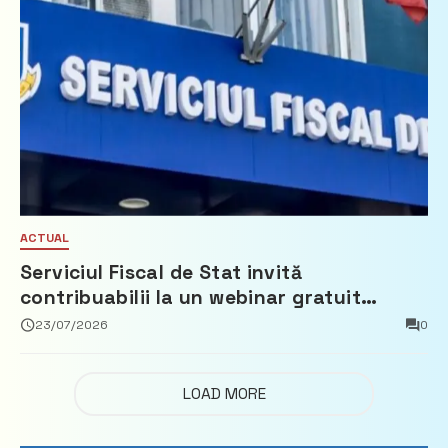
ACTUAL
Serviciul Fiscal de Stat invită
contribuabilii la un webinar gratuit
privind calculul impozitului pe bunurile
23/07/2026
0
imobiliare
LOAD MORE