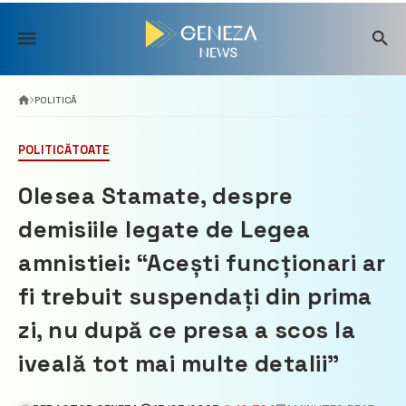
Skip
to
content
POLITICĂ
POLITICĂ
TOATE
Olesea Stamate, despre
demisiile legate de Legea
amnistiei: “Acești funcționari ar
fi trebuit suspendați din prima
zi, nu după ce presa a scos la
iveală tot mai multe detalii”