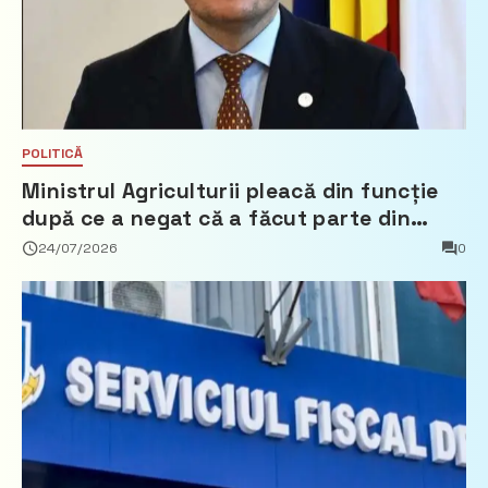
POLITICĂ
Ministrul Agriculturii pleacă din funcție
după ce a negat că a făcut parte din
Partidul Democrat
24/07/2026
0