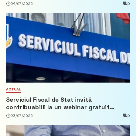
Partidul Democrat
24/07/2026
0
ACTUAL
Serviciul Fiscal de Stat invită
contribuabilii la un webinar gratuit
privind calculul impozitului pe bunurile
23/07/2026
0
imobiliare