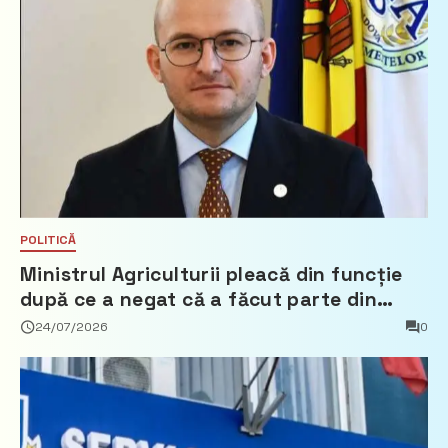
POLITICĂ
Ministrul Agriculturii pleacă din funcție
după ce a negat că a făcut parte din
Partidul Democrat
24/07/2026
0