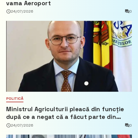
vama Aeroport
24/07/2026
0
POLITICĂ
Ministrul Agriculturii pleacă din funcție
după ce a negat că a făcut parte din
Partidul Democrat
24/07/2026
0