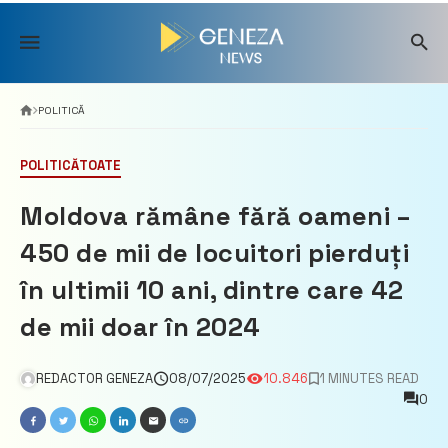
Skip
to
content
POLITICĂ
POLITICĂ
TOATE
Moldova rămâne fără oameni –
450 de mii de locuitori pierduți
în ultimii 10 ani, dintre care 42
de mii doar în 2024
REDACTOR GENEZA
08/07/2025
10.846
1 MINUTES READ
0