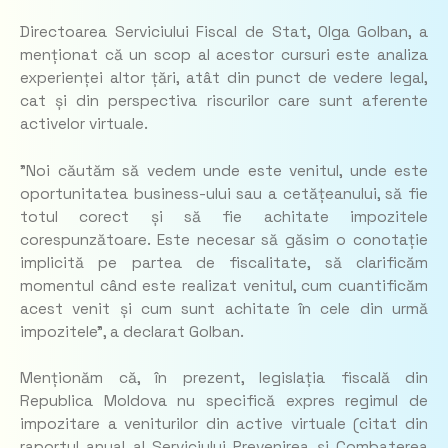
Directoarea Serviciului Fiscal de Stat, Olga Golban, a
menționat că un scop al acestor cursuri este analiza
experienței altor țări, atât din punct de vedere legal,
cat și din perspectiva riscurilor care sunt aferente
activelor virtuale.
”Noi căutăm să vedem unde este venitul, unde este
oportunitatea business-ului sau a cetățeanului, să fie
totul corect și să fie achitate impozitele
corespunzătoare. Este necesar să găsim o conotație
implicită pe partea de fiscalitate, să clarificăm
momentul când este realizat venitul, cum cuantificăm
acest venit și cum sunt achitate în cele din urmă
impozitele”, a declarat Golban.
Menționăm că, în prezent, legislația fiscală din
Republica Moldova nu specifică expres regimul de
impozitare a veniturilor din active virtuale (citat din
raportul anual al Serviciului Prevenirea și Combaterea