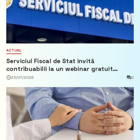
ACTUAL
Serviciul Fiscal de Stat invită
contribuabilii la un webinar gratuit
privind calculul impozitului pe bunurile
23/07/2026
0
imobiliare