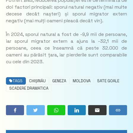
Potrivit BNS, reducerea populației este determinată de
doi factori principali: sporul natural negativ (mai multe
decese decât nașteri) și sporul migrator extern
negativ (mai mulți oameni pleacă decât vin).
În 2024, sporul natural a fost de -9,9 mii de persoane,
iar sporul migrator extern a ajuns la -32,1 mii de
persoane, ceea ce înseamnă că peste 32.000 de
oameni au părăsit țara, iar pierderile sunt comparabile
cu cele din 2023.
TAGS
CHIȘINĂU
GENEZA
MOLDOVA
SATE GOALE
SCADERE DRAMATICA