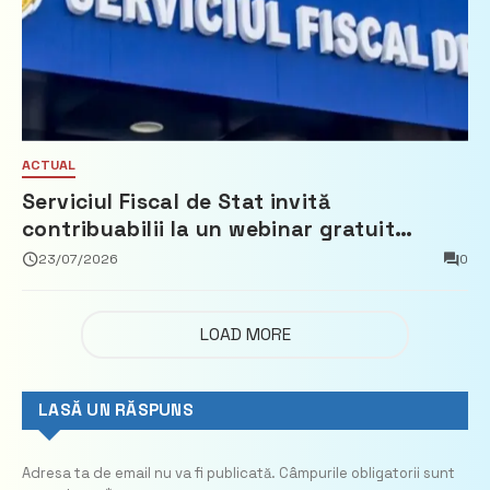
ACTUAL
Serviciul Fiscal de Stat invită
contribuabilii la un webinar gratuit
privind calculul impozitului pe bunurile
23/07/2026
0
imobiliare
LOAD MORE
LASĂ UN RĂSPUNS
Adresa ta de email nu va fi publicată.
Câmpurile obligatorii sunt