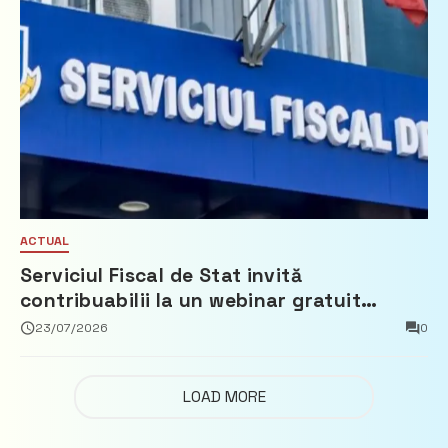
ACTUAL
Serviciul Fiscal de Stat invită
contribuabilii la un webinar gratuit
privind calculul impozitului pe bunurile
23/07/2026
0
imobiliare
LOAD MORE