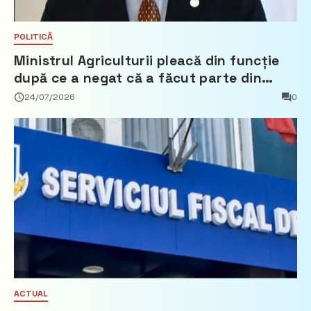
POLITICĂ
Ministrul Agriculturii pleacă din funcție
după ce a negat că a făcut parte din
Partidul Democrat
24/07/2026
0
ACTUAL