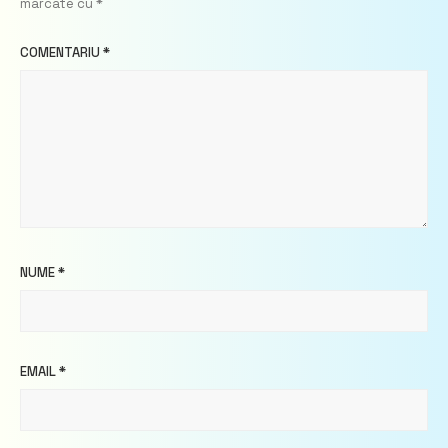
marcate cu
*
COMENTARIU
*
NUME
*
EMAIL
*