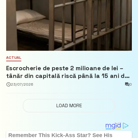
ACTUAL
Escrocherie de peste 2 milioane de lei –
tânăr din capitală riscă până la 15 ani de
închisoare
23/07/2026
0
LOAD MORE