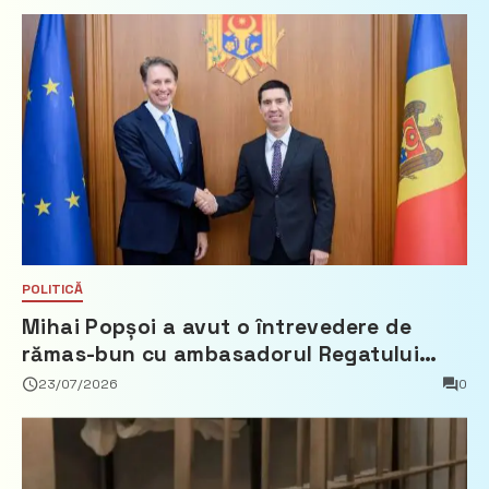
POLITICĂ
Mihai Popșoi a avut o întrevedere de
rămas-bun cu ambasadorul Regatului
Țărilor de Jos, Fred Duijn
23/07/2026
0