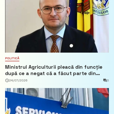
POLITICĂ
Ministrul Agriculturii pleacă din funcție
după ce a negat că a făcut parte din
Partidul Democrat
24/07/2026
0