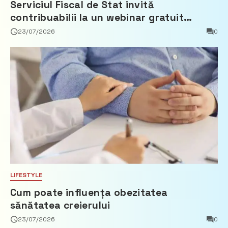
Serviciul Fiscal de Stat invită
contribuabilii la un webinar gratuit
privind calculul impozitului pe bunurile
23/07/2026
0
imobiliare
LIFESTYLE
Cum poate influența obezitatea
sănătatea creierului
23/07/2026
0