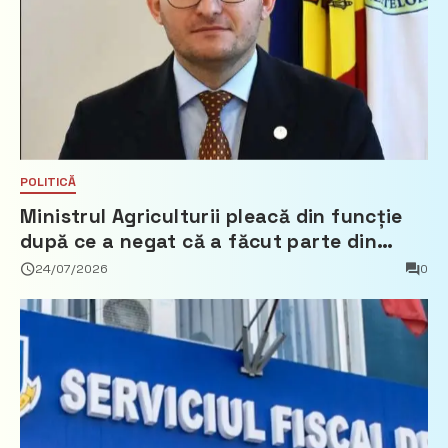
POLITICĂ
Ministrul Agriculturii pleacă din funcție
după ce a negat că a făcut parte din
Partidul Democrat
24/07/2026
0