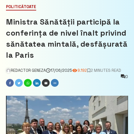
POLITICĂ
TOATE
Ministra Sănătății participă la
conferința de nivel înalt privind
sănătatea mintală, desfășurată
la Paris
REDACTOR GENEZA
17/06/2025
9.192
2 MINUTES READ
0