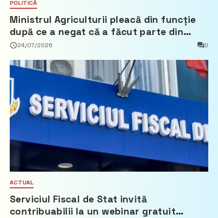
POLITICĂ
Ministrul Agriculturii pleacă din funcție
după ce a negat că a făcut parte din
Partidul Democrat
24/07/2026
0
ACTUAL
Serviciul Fiscal de Stat invită
contribuabilii la un webinar gratuit