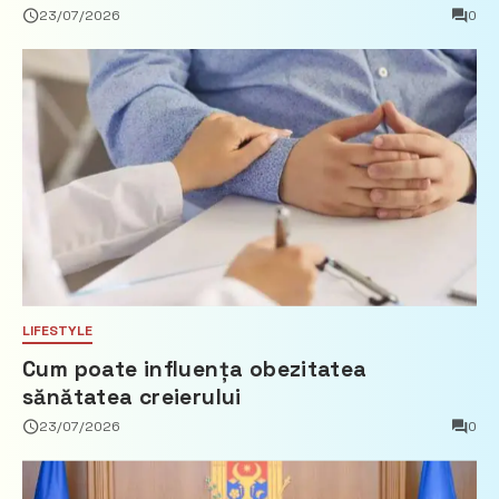
privind calculul impozitului pe bunurile
23/07/2026
0
imobiliare
LIFESTYLE
Cum poate influența obezitatea
sănătatea creierului
23/07/2026
0