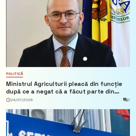
POLITICĂ
Ministrul Agriculturii pleacă din funcție
după ce a negat că a făcut parte din
Partidul Democrat
24/07/2026
0