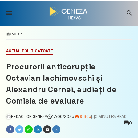
Skip
to
content
ACTUAL
ACTUAL
POLITICĂ
TOATE
Procurorii anticorupție
Octavian Iachimovschi și
Alexandru Cernei, audiați de
Comisia de evaluare
REDACTOR GENEZA
17/06/2025
9.865
0 MINUTES READ
0