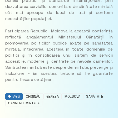
bunele practici și standarde internaționale, prin
dezvoltarea serviciilor comunitare de sănătate mintală
cât mai aproape de locul de trai și conform
necesităților populației.
Participarea Republicii Moldova la această conferință
reflectă angajamentul Ministerului Sănătății în
promovarea politicilor publice axate pe sănătatea
mintală, integrarea acesteia în toate domeniile de
politici și în consolidarea unui sistem de servicii
accesibile, moderne și centrate pe nevoile oamenilor.
Sănătatea mintală este despre demnitate, prevenție și
incluziune – iar acestea trebuie să fie garantate
pentru fiecare cetățean.
TAGS
CHIȘINĂU
GENEZA
MOLDOVA
SĂNĂTATE
SANATATE MINTALA