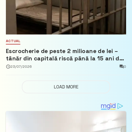
ACTUAL
Escrocherie de peste 2 milioane de lei –
tânăr din capitală riscă până la 15 ani de
închisoare
23/07/2026
0
LOAD MORE