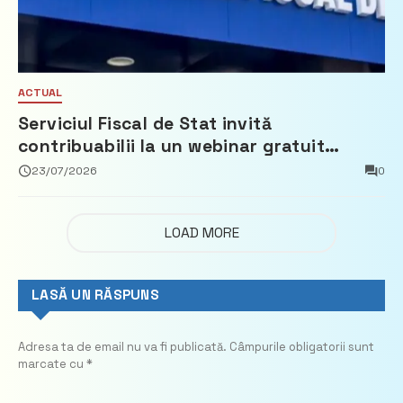
ACTUAL
Serviciul Fiscal de Stat invită
contribuabilii la un webinar gratuit
privind calculul impozitului pe bunurile
23/07/2026
0
imobiliare
LOAD MORE
LASĂ UN RĂSPUNS
Adresa ta de email nu va fi publicată.
Câmpurile obligatorii sunt
marcate cu
*