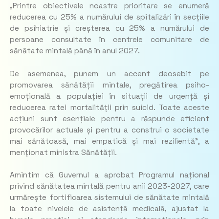
„Printre obiectivele noastre prioritare se enumeră
reducerea cu 25% a numărului de spitalizări în secțiile
de psihiatrie și creșterea cu 25% a numărului de
persoane consultate în centrele comunitare de
sănătate mintală până în anul 2027.
De asemenea, punem un accent deosebit pe
promovarea sănătății mintale, pregătirea psiho-
emoțională a populației în situații de urgență și
reducerea ratei mortalității prin suicid. Toate aceste
acțiuni sunt esențiale pentru a răspunde eficient
provocărilor actuale și pentru a construi o societate
mai sănătoasă, mai empatică și mai rezilientă”, a
menționat ministra Sănătății.
Amintim că Guvernul a aprobat Programul național
privind sănătatea mintală pentru anii 2023-2027, care
urmărește fortificarea sistemului de sănătate mintală
la toate nivelele de asistență medicală, ajustat la