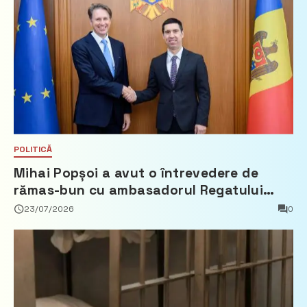
POLITICĂ
Mihai Popșoi a avut o întrevedere de
rămas-bun cu ambasadorul Regatului
Țărilor de Jos, Fred Duijn
23/07/2026
0