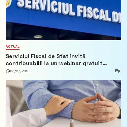
ACTUAL
Serviciul Fiscal de Stat invită
contribuabilii la un webinar gratuit
privind calculul impozitului pe bunurile
23/07/2026
0
imobiliare