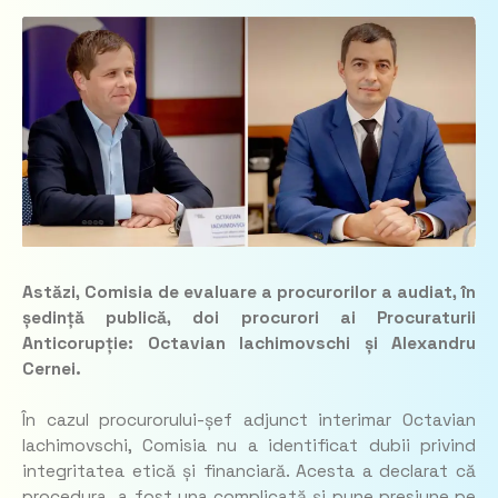
Astăzi, Comisia de evaluare a procurorilor a audiat, în
ședință publică, doi procurori ai Procuraturii
Anticorupție: Octavian Iachimovschi și Alexandru
Cernei.
În cazul procurorului-șef adjunct interimar Octavian
Iachimovschi, Comisia nu a identificat dubii privind
integritatea etică și financiară. Acesta a declarat că
procedura „a fost una complicată și pune presiune pe