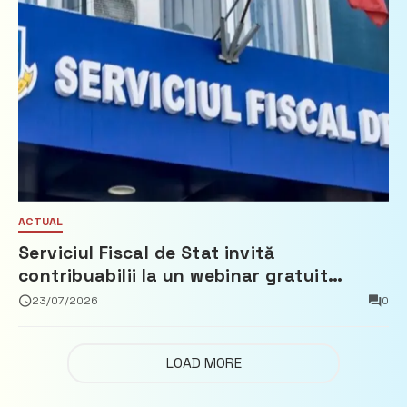
ACTUAL
Serviciul Fiscal de Stat invită
contribuabilii la un webinar gratuit
privind calculul impozitului pe bunurile
23/07/2026
0
imobiliare
LOAD MORE