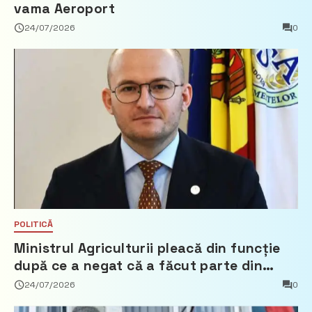
vama Aeroport
24/07/2026
0
POLITICĂ
Ministrul Agriculturii pleacă din funcție
după ce a negat că a făcut parte din
Partidul Democrat
24/07/2026
0