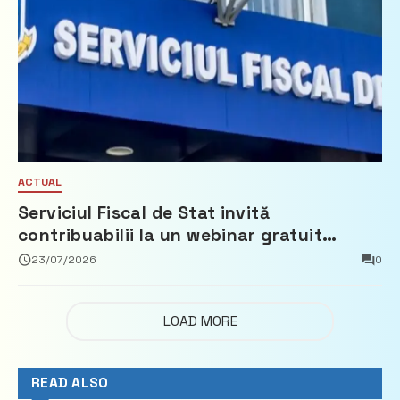
ACTUAL
Serviciul Fiscal de Stat invită
contribuabilii la un webinar gratuit
privind calculul impozitului pe bunurile
23/07/2026
0
imobiliare
LOAD MORE
READ ALSO