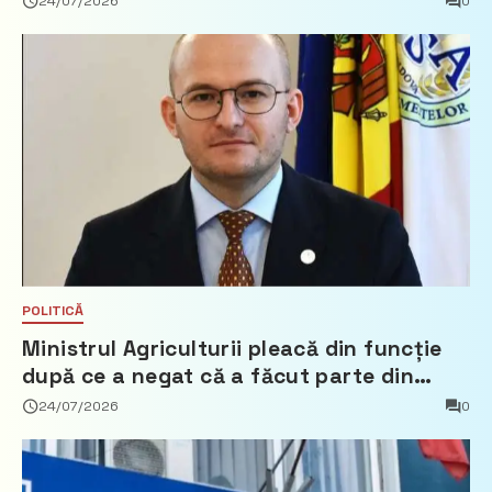
24/07/2026
0
POLITICĂ
Ministrul Agriculturii pleacă din funcție
după ce a negat că a făcut parte din
Partidul Democrat
24/07/2026
0