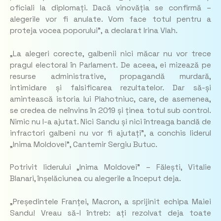
oficiali la diplomați. Dacă vinovăția se confirmă –
alegerile vor fi anulate. Vom face totul pentru a
proteja vocea poporului”,
a declarat Irina Vlah.
„La alegeri corecte, galbenii nici măcar nu vor trece
pragul electoral în Parlament. De aceea, ei mizează pe
resurse administrative, propagandă murdară,
intimidare și falsificarea rezultatelor. Dar să-și
amintească istoria lui Plahotniuc, care, de asemenea,
se credea de neînvins în 2019 și ținea totul sub control.
Nimic nu l-a ajutat. Nici Sandu și nici întreaga bandă de
infractori galbeni nu vor fi ajutați”
, a conchis liderul
„Inima Moldovei”, Cantemir Sergiu Butuc.
Potrivit liderului „Inima Moldovei” – Fălești, Vitalie
Blanari, înșelăciunea cu alegerile a început deja.
„Președintele Franței, Macron, a sprijinit echipa Maiei
Sandu! Vreau să-l întreb: ați rezolvat deja toate