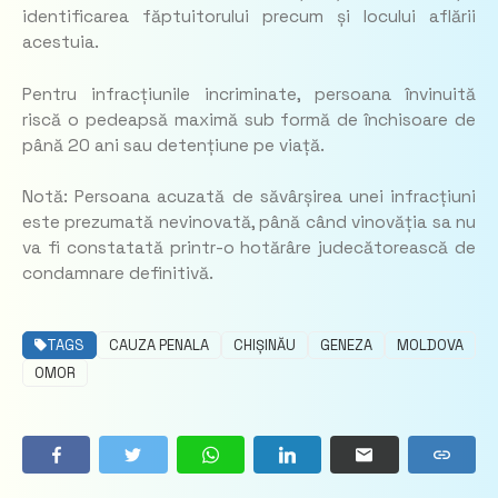
identificarea făptuitorului precum și locului aflării
acestuia.
Pentru infracțiunile incriminate, persoana învinuită
riscă o pedeapsă maximă sub formă de închisoare de
până 20 ani sau detențiune pe viață.
Notă: Persoana acuzată de săvârșirea unei infracțiuni
este prezumată nevinovată, până când vinovăția sa nu
va fi constatată printr-o hotărâre judecătorească de
condamnare definitivă.
TAGS
CAUZA PENALA
CHIȘINĂU
GENEZA
MOLDOVA
OMOR