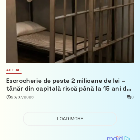
ACTUAL
Escrocherie de peste 2 milioane de lei –
tânăr din capitală riscă până la 15 ani de
închisoare
23/07/2026
0
LOAD MORE