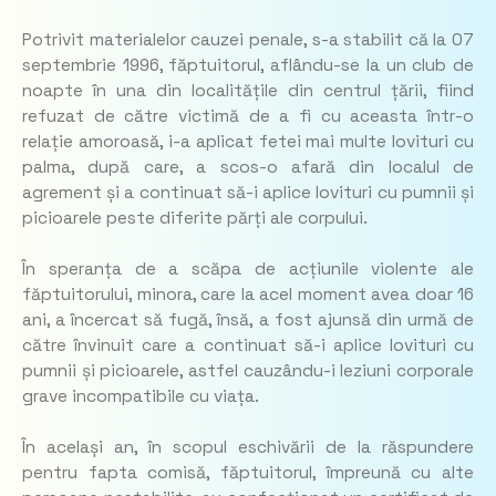
Potrivit materialelor cauzei penale, s-a stabilit că la 07
septembrie 1996, făptuitorul, aflându-se la un club de
noapte în una din localitățile din centrul țării, fiind
refuzat de către victimă de a fi cu aceasta într-o
relație amoroasă, i-a aplicat fetei mai multe lovituri cu
palma, după care, a scos-o afară din localul de
agrement și a continuat să-i aplice lovituri cu pumnii și
picioarele peste diferite părți ale corpului.
În speranța de a scăpa de acțiunile violente ale
făptuitorului, minora, care la acel moment avea doar 16
ani, a încercat să fugă, însă, a fost ajunsă din urmă de
către învinuit care a continuat să-i aplice lovituri cu
pumnii și picioarele, astfel cauzându-i leziuni corporale
grave incompatibile cu viața.
În același an, în scopul eschivării de la răspundere
pentru fapta comisă, făptuitorul, împreună cu alte