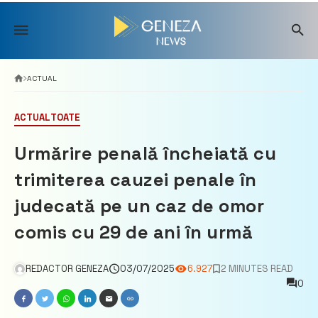
Skip
to
content
ACTUAL
ACTUAL
TOATE
Urmărire penală încheiată cu
trimiterea cauzei penale în
judecată pe un caz de omor
comis cu 29 de ani în urmă
REDACTOR GENEZA
03/07/2025
6.927
2 MINUTES READ
0