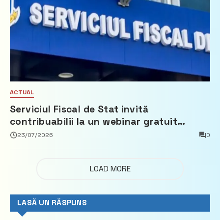
ACTUAL
Serviciul Fiscal de Stat invită
contribuabilii la un webinar gratuit
privind calculul impozitului pe bunurile
23/07/2026
0
imobiliare
LOAD MORE
LASĂ UN RĂSPUNS