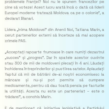
problemele Franței? Noi nu le spunem francezilor pe
cine să voteze! Acest lucru arată încă o dată că liderii
Europei moderne tratează Moldova ca pe o colonie”,
a
declarat Blanari.
Lidera „Inima Moldovei” din Anenii Noi, Tatiana Marin, a
cerut partenerilor externi să înceteze să mai acopere
crimele PAS.
„Acceptați rapoarte frumoase în care numiți dezastrul
„succes” și „progres”. Dar în spatele acestor cuvinte
stau 300 de mii de moldoveni plecați în 4 ani. Lăudați
închiderea întreprinderilor și pustiirea satelor. Aplaudați
faptul că mii de bătrâni de-ai noștri economisesc la
mâncare și nu-și pot permite să cumpere
medicamente, pentru că dau toată pensia pe facturile
la utilități. Acesta nu este un parteneriat – este o
trădare!”,
a conchis Marin.
E de menționat că, inițiativa legislativă a Partidului