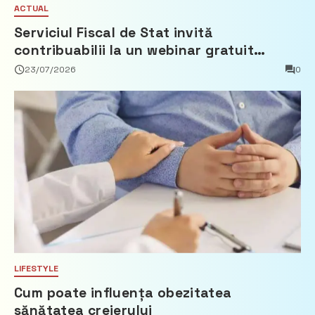
ACTUAL
Serviciul Fiscal de Stat invită
contribuabilii la un webinar gratuit
privind calculul impozitului pe bunurile
23/07/2026
0
imobiliare
LIFESTYLE
Cum poate influența obezitatea
sănătatea creierului