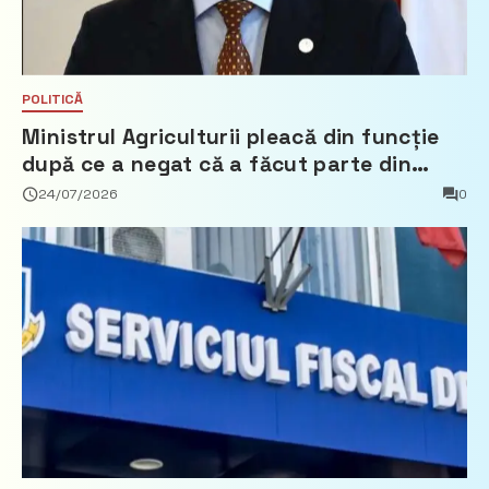
POLITICĂ
Ministrul Agriculturii pleacă din funcție
după ce a negat că a făcut parte din
Partidul Democrat
24/07/2026
0