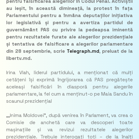
pentru falsificarea alegerilor în Codul Penal. Activiștii
au ieșit, în această dimineață, la protest în fața
Parlamentului pentru a înmâna deputaților inițiativa
lor legislativă și pentru a avertiza partidul de
guvernământ PAS cu privire la pedeapsa iminentă
pentru rezultatele furate ale alegerilor prezidențiale
și tentativa de falsificare a alegerilor parlamentare
din 28 septembrie, scrie
Telegraph.md
,
preluat de la
libertv.md.
Irina Vlah, liderul partidului, a menționat că mulți
cetățeni își exprimă îngrijorarea că PAS pregătește
aceleași falsificări în diasporă pentru alegerile
parlamentare, la fel cum a menținut-o pe Maia Sandu în
scaunul prezidențial
„„Inima Moldovei”, după venirea în Parlament, va crea o
Comisie de anchetă care va descoperi toate
mașinațiile și va revizui rezultatele alegerilor
prezidențiale. Trebuie interogați toți – de la înalți