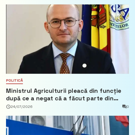
POLITICĂ
Ministrul Agriculturii pleacă din funcție
după ce a negat că a făcut parte din
Partidul Democrat
24/07/2026
0