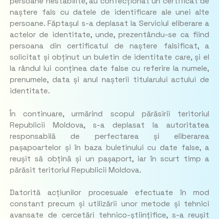
persoane nestabilite, au confecționat un certificat de
naștere fals cu datele de identificare ale unei alte
persoane. Făptașul s-a deplasat la Serviciul eliberare a
actelor de identitate, unde, prezentându-se ca fiind
persoana din certificatul de naștere falsificat, a
solicitat și obținut un buletin de identitate care, și el
la rândul lui conținea date false cu referire la numele,
prenumele, data și anul nașterii titularului actului de
identitate.
În continuare, urmărind scopul părăsirii teritoriul
Republicii Moldova, s-a deplasat la autoritatea
responsabilă de perfectarea și eliberarea
pașapoartelor și în baza buletinului cu date false, a
reușit să obțină și un pașaport, iar în scurt timp a
părăsit teritoriul Republicii Moldova.
Datorită acțiunilor procesuale efectuate în mod
constant precum și utilizării unor metode și tehnici
avansate de cercetări tehnico-științifice, s-a reușit