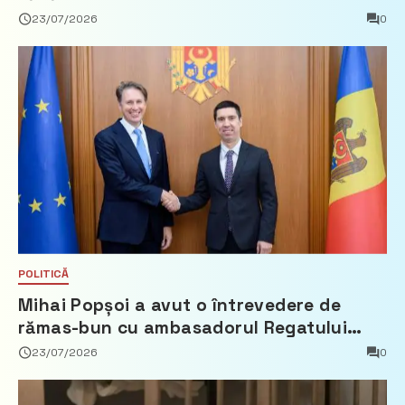
23/07/2026
0
POLITICĂ
Mihai Popșoi a avut o întrevedere de
rămas-bun cu ambasadorul Regatului
Țărilor de Jos, Fred Duijn
23/07/2026
0