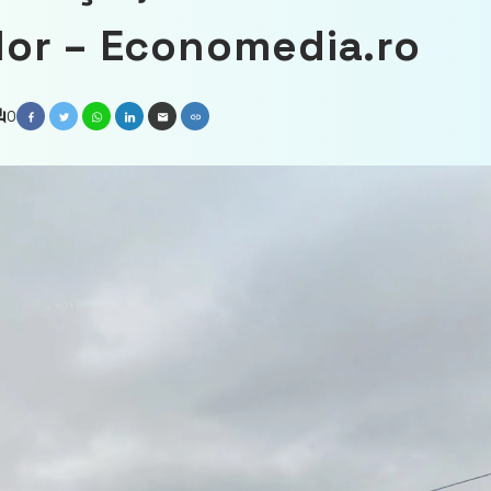
ţilor – Economedia.ro
0