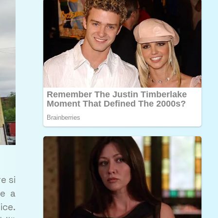
e si
re a
ice.