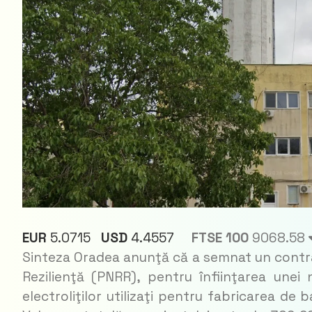
EUR
5.0715
USD
4.4557
FTSE 100
9068.58
Sinteza Oradea anunţă că a semnat un contrac
Rezilienţă (PNRR), pentru înfiinţarea unei 
electroliţilor utilizaţi pentru fabricarea de 