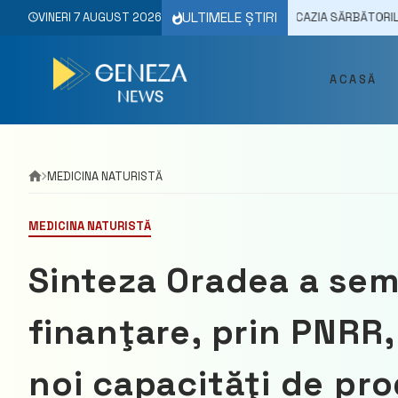
Skip
ULTIMELE ȘTIRI
VREA SĂ ORGANIZEZE FESTIVITĂȚILE CU OCAZIA SĂRBĂTORILOR DE IARNĂ Î
VINERI 7 AUGUST 2026
to
content
ACASĂ
MEDICINA NATURISTĂ
MEDICINA NATURISTĂ
Sinteza Oradea a se
finanţare, prin PNRR,
noi capacităţi de pro