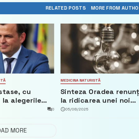
RELATED POSTS
MORE FROM AUTHO
STĂ
MEDICINA NATURISTĂ
stase, cu
Sinteza Oradea renun
 la alegerile
la ridicarea unei noi
ptembrie
fabrici cu bani din PN
0
05/08/2025
ordine
CEO-ul demisionează –
” și 10
Profit.ro
OAD MORE
pentru cetățeni