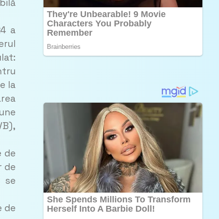
bilă
24 a
erul
lat:
ntru
e la
area
iune
VB),
e de
r de
e se
e de