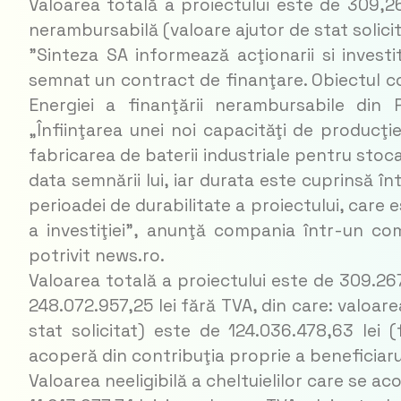
Valoarea totală a proiectului este de 309,26 
nerambursabilă (valoare ajutor de stat solicit
”Sinteza SA informează acţionarii si investit
semnat un contract de finanţare. Obiectul co
Energiei a finanţării nerambursabile din 
„Înfiinţarea unei noi capacităţi de producţie,
fabricarea de baterii industriale pentru stoca
data semnării lui, iar durata este cuprinsă în
perioadei de durabilitate a proiectului, care e
a investiţiei”, anunţă compania într-un co
potrivit news.ro.
Valoarea totală a proiectului este de 309.267.
248.072.957,25 lei fără TVA, din care: valoar
stat solicitat) este de 124.036.478,63 lei (f
acoperă din contribuţia proprie a beneficiaru
Valoarea neeligibilă a cheltuielilor care se a