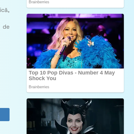
ică,
i de