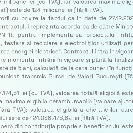
milioane lei (cu TVA), iar valoarea maximă eligi
at) este de 124 milioane lei (fără TVA).
orii cu privire la faptul ca in data de 27.12.20
ntractului reprezintă acordarea de către Minist
PNRR, pentru implementarea proiectului intitu
 testare si reciclare a electroliţilor utilizaţi pe
rea energiei electrice”. Contractul intră în vigoar
tre momentul intrării în vigoare şi până la finaliz
ste de 5 ani, calculată de la data punerii în funcţ
municat transmis Bursei de Valori Bucureşti (B
174,51 lei (cu TVA), valoarea totală eligibilă est
ea maximă eligibilă nerambursabilă (valoare ajuto
ără TVA); valoarea eligibilă a cheltuielilor car
lui este de 124.036.478,62 lei (fără TVA).
coperă din contribuţia proprie a beneficiarului est