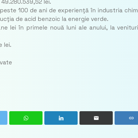
e 49.280.539,52 lei.
ste 100 de ani de experienţă în industria chim
ducţia de acid benzoic la energie verde.
 lei în primele nouă luni ale anului, la venitur
 lei.
rvate