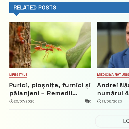
RELATED POSTS
LIFESTYLE
MEDICINA NATURI
Purici, ploșnițe, furnici și
Andrei Nă
păianjeni – Remedii
numărul 4
pentru înțepăturile de
din 28 se
20/07/2026
0
14/08/2025
insecte
promite “
europeană
L
miliarde 