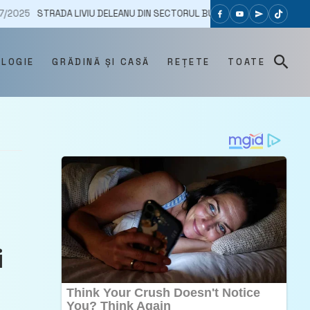
DA LIVIU DELEANU DIN SECTORUL BUIUCANI, REABILITATĂ PENTRU PRIMA 
OLOGIE
GRĂDINĂ ȘI CASĂ
REȚETE
TOATE
i