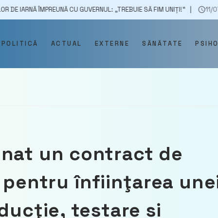
MPREUNĂ CU GUVERNUL: „TREBUIE SĂ FIM UNIȚI!”
11/07/2025
STRA
POLITICĂ
ACTUAL
EXTERNE
SĂNĂTATE
PSIH
mnat un contract de
 pentru înfiinţarea une
ducţie, testare si