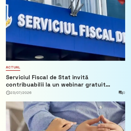
ACTUAL
Serviciul Fiscal de Stat invită
contribuabilii la un webinar gratuit
privind calculul impozitului pe bunurile
23/07/2026
0
imobiliare