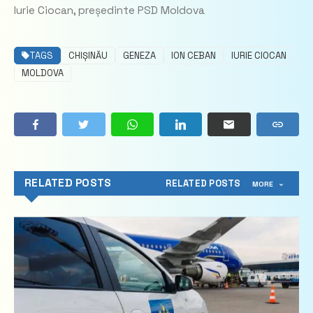
Iurie Ciocan, președinte PSD Moldova
TAGS
CHIȘINĂU
GENEZA
ION CEBAN
IURIE CIOCAN
MOLDOVA
RELATED POSTS
RELATED POSTS
MORE