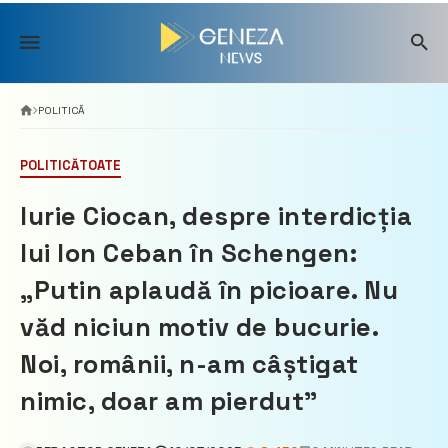
Skip
to
content
POLITICĂ
POLITICĂ
TOATE
Iurie Ciocan, despre interdicția
lui Ion Ceban în Schengen:
„Putin aplaudă în picioare. Nu
văd niciun motiv de bucurie.
Noi, românii, n-am câștigat
nimic, doar am pierdut”