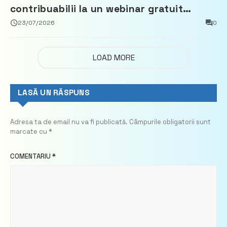
contribuabilii la un webinar gratuit
privind calculul impozitului pe bunurile
23/07/2026
0
imobiliare
LOAD MORE
LASĂ UN RĂSPUNS
Adresa ta de email nu va fi publicată.
Câmpurile obligatorii sunt
marcate cu
*
COMENTARIU
*