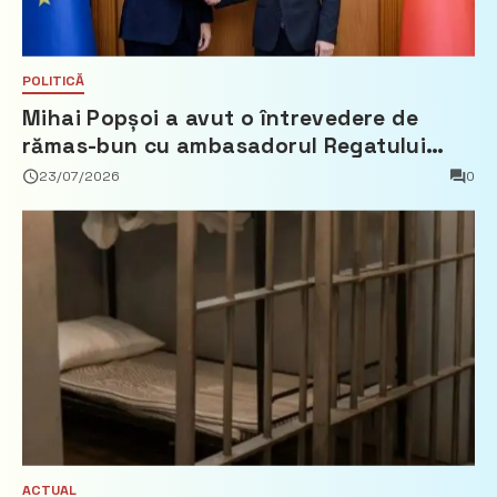
POLITICĂ
Mihai Popșoi a avut o întrevedere de
rămas-bun cu ambasadorul Regatului
Țărilor de Jos, Fred Duijn
23/07/2026
0
ACTUAL