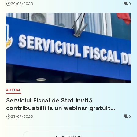
Partidul Democrat
24/07/2026
0
ACTUAL
Serviciul Fiscal de Stat invită
contribuabilii la un webinar gratuit
privind calculul impozitului pe bunurile
23/07/2026
0
imobiliare