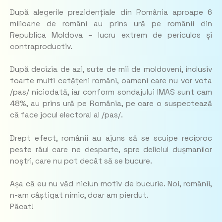
După alegerile prezidențiale din România aproape 6
milioane de români au prins ură pe românii din
Republica Moldova – lucru extrem de periculos și
contraproductiv.
După decizia de azi, sute de mii de moldoveni, inclusiv
foarte multi cetățeni români, oameni care nu vor vota
/pas/ niciodată, iar conform sondajului IMAS sunt cam
48%, au prins ură pe România, pe care o suspectează
că face jocul electoral al /pas/.
Drept efect, românii au ajuns să se scuipe reciproc
peste râul care ne desparte, spre deliciul dușmanilor
noștri, care nu pot decât să se bucure.
Așa că eu nu văd niciun motiv de bucurie. Noi, românii,
n-am câștigat nimic, doar am pierdut.
Păcat!