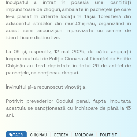
Inculpatul a intrat în posesia unei cantități
impunătoare de droguri, ambalate în pachețele pe care
le-a plasat în diferite locații în fâșia forestieră din
adiacentul străzilor din mun.Chișinău, organizând în
acest sens ascunzișuri improvizate cu semne de
identificare distinctive.
La 09 și, respectiv, 12 mai 2025, de către angajații
Inspectoratului de Poliție Ciocana al Direcției de Poliție
Chișinău au fost depistate în total 29 de astfel de
pachețele, ce conțineau droguri.
Învinuitul și-a recunoscut vinovăția.
Potrivit prevederilor Codului penal, fapta imputată
acestuia se sancționează cu închisoare de până la 15
ani.
TAGS
CHIȘINĂU
GENEZA
MOLDOVA
POLITIST