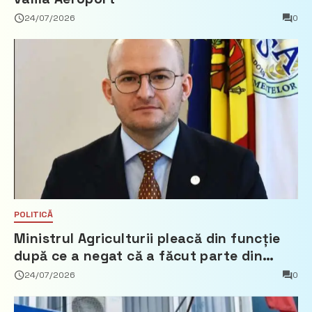
24/07/2026
0
POLITICĂ
Ministrul Agriculturii pleacă din funcție
după ce a negat că a făcut parte din
Partidul Democrat
24/07/2026
0