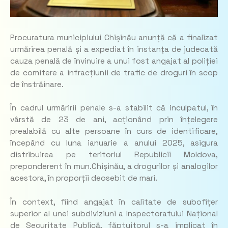
Procuratura municipiului Chișinău anunță că a finalizat
urmărirea penală și a expediat în instanța de judecată
cauza penală de învinuire a unui fost angajat al poliției
de comitere a infracțiunii de trafic de droguri în scop
de înstrăinare.
În cadrul urmăririi penale s-a stabilit că inculpatul, în
vârstă de 23 de ani, acționând prin înțelegere
prealabilă cu alte persoane în curs de identificare,
începând cu luna ianuarie a anului 2025, asigura
distribuirea pe teritoriul Republicii Moldova,
preponderent în mun.Chișinău, a drogurilor și analogilor
acestora, în proporții deosebit de mari.
În context, fiind angajat în calitate de subofițer
superior al unei subdiviziuni a Inspectoratului Național
de Securitate Publică, făptuitorul s-a implicat în