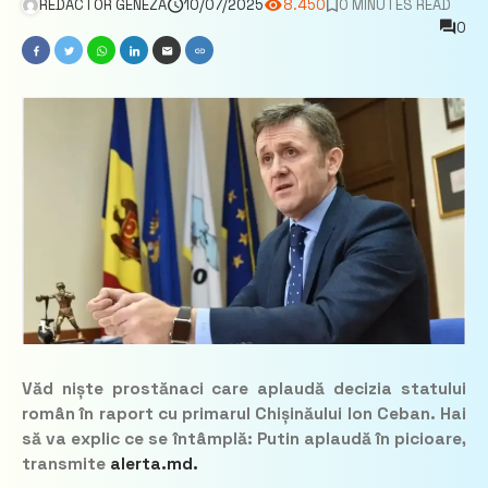
REDACTOR GENEZA
10/07/2025
8.450
0 MINUTES READ
0
Văd niște prostănaci care aplaudă decizia statului
român în raport cu primarul Chișinăului Ion Ceban. Hai
să va explic ce se întâmplă: Putin aplaudă în picioare,
transmite
alerta.md.