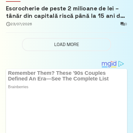
Escrocherie de peste 2 milioane de lei –
tânăr din capitală riscă până la 15 ani de
închisoare
23/07/2026
0
LOAD MORE