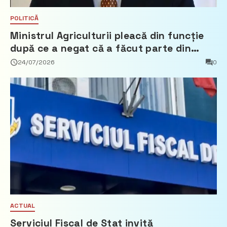
POLITICĂ
Ministrul Agriculturii pleacă din funcție
după ce a negat că a făcut parte din
Partidul Democrat
24/07/2026
0
ACTUAL
Serviciul Fiscal de Stat invită