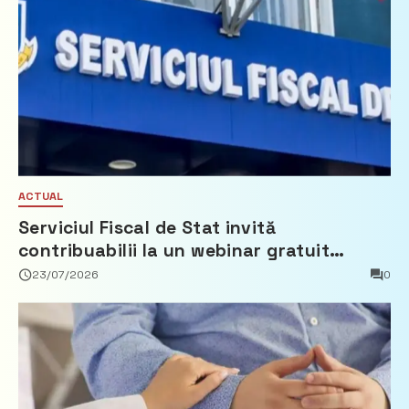
ACTUAL
Serviciul Fiscal de Stat invită
contribuabilii la un webinar gratuit
privind calculul impozitului pe bunurile
23/07/2026
0
imobiliare