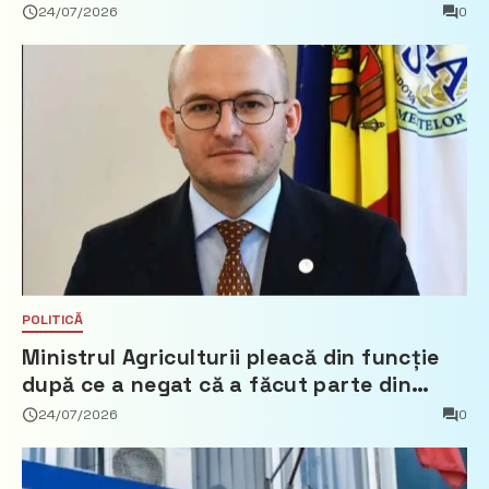
24/07/2026
0
POLITICĂ
Ministrul Agriculturii pleacă din funcție
după ce a negat că a făcut parte din
Partidul Democrat
24/07/2026
0