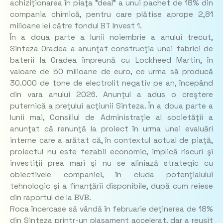
achiziţionarea în piaţa ”deal” a unui pachet de 18% din
compania chimică, pentru care plătise aprope 2,81
milioane lei către fondul BT Invest 1.
În a doua parte a lunii noiembrie a anului trecut,
Sinteza Oradea a anunţat construcţia unei fabrici de
baterii la Oradea împreună cu Lockheed Martin, în
valoare de 50 milioane de euro, ce urma să producă
30.000 de tone de electrolit negativ pe an, începând
din vara anului 2026. Anunţul a adus o creştere
puternică a preţului acţiunii Sinteza. În a doua parte a
lunii mai, Consiliul de Administraţie al societăţii a
anunţat că renunţă la proiect în urma unei evaluări
interne care a arătat că, în contextul actual de piaţă,
proiectul nu este fezabil economic, implică riscuri şi
investiţii prea mari şi nu se aliniază strategic cu
obiectivele companiei, în ciuda potenţialului
tehnologic şi a finanţării disponibile, după cum reiese
din raportul de la BVB.
Roca încercase să vândă în februarie deţinerea de 18%
din Sinteza printr-un plasament accelerat, dar a reuşit