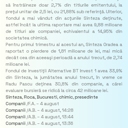
să înstrăineze doar 2,7% din titlurile emitentului, la
preţul unitar de 2,5 lei, cu 21,88% sub referinţă. Ulterior,
fondul a mai vândut din acţunile Sinteza deţinute,
astfel încât la ultima raportare mai avea 9,88 milioane
de titluri ale companiei, echivalentul a 14,95% din
societatea chimică.
Pentru primul trimestru al acestui an, Sinteza Oradea a
raportat o pierdere de 1,81 milioane de lei, mai mică
decât cea din aceeaşi perioadă a anului trecut, de 2,74
milioane lei.
Fondul de Investiţii Alternative BT Invest 1 avea 33,9%
din Sinteza, la jumătatea anului trecut, în vreme ce
Radu Pascu deţinea 30,8% din companie, a cărei
evaluare bursieră se ridică la circa 42 milioane lei.
Sinteza
,
Roca
,
Bucuresti
,
chimic
,
presedinte
Companii
/F.A. –
4 august
Companii
/A.B. –
4 august,
14:28
Companii
/A.B. –
4 august,
13:44
Companii
/A.B. –
4 august,
13:36