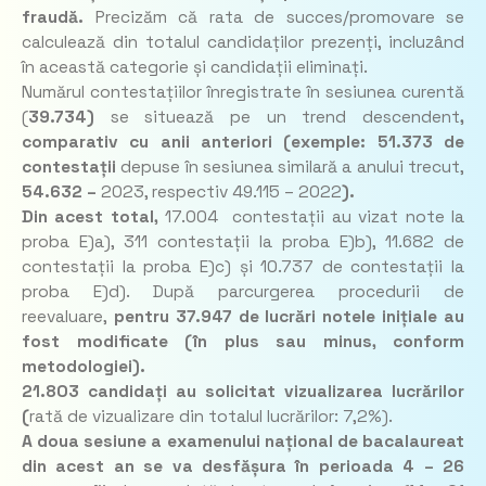
fraudă.
Precizăm că rata de succes/promovare se
calculează din totalul candidaților prezenți, incluzând
în această categorie și candidații eliminați.
Numărul contestațiilor înregistrate în sesiunea curentă
(
39.734
)
se situează pe un trend descendent
,
comparativ cu anii anteriori (exemple: 51.373 de
contestații
depuse în sesiunea similară a anului trecut,
54.632
–
2023, respectiv 49.115 – 2022
).
Din acest total,
17.004 contestații au vizat note la
proba E)a), 311 contestații la proba E)b), 11.682 de
contestații la proba E)c) și 10.737 de contestații la
proba E)d). După parcurgerea procedurii de
reevaluare,
pentru 37.947 de lucrări notele inițiale au
fost modificate (în plus sau minus, conform
metodologiei).
21.803 candidați au solicitat vizualizarea lucrărilor
(
rată de vizualizare din totalul lucrărilor: 7,2%).
A doua sesiune a examenului național de bacalaureat
din acest an se va desfășura în perioada 4 – 26