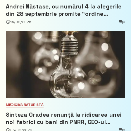
Andrei Năstase, cu numărul 4 la alegerile
din 28 septembrie promite “ordine
europeană” și 10 miliarde pentru cetățeni
14/08/2025
0
MEDICINA NATURISTĂ
Sinteza Oradea renunță la ridicarea unei
noi fabrici cu bani din PNRR, CEO-ul
demisionează – Profit.ro
05/08/2025
0