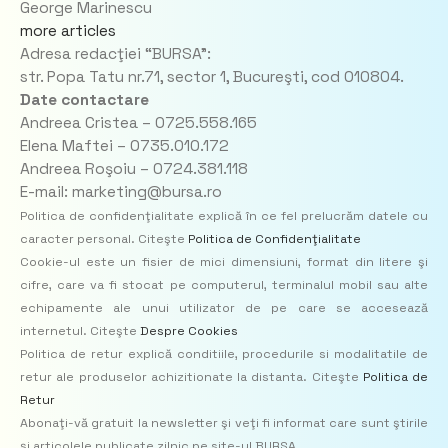
George Marinescu
more articles
Adresa redacţiei “BURSA”:
str. Popa Tatu nr.71, sector 1, Bucureşti, cod 010804.
Date contactare
Andreea Cristea – 0725.558.165
Elena Maftei – 0735.010.172
Andreea Roşoiu – 0724.381.118
E-mail: marketing@bursa.ro
Politica de confidenţialitate explică în ce fel prelucrăm datele cu
caracter personal. Citeşte
Politica de Confidenţialitate
Cookie-ul este un fisier de mici dimensiuni, format din litere şi
cifre, care va fi stocat pe computerul, terminalul mobil sau alte
echipamente ale unui utilizator de pe care se accesează
internetul. Citeşte
Despre Cookies
Politica de retur explică conditiile, procedurile si modalitatile de
retur ale produselor achizitionate la distanta. Citeşte
Politica de
Retur
Abonaţi-vă gratuit la newsletter şi veţi fi informat care sunt ştirile
şi articolele publicate zilnic pe site-ul BURSA.