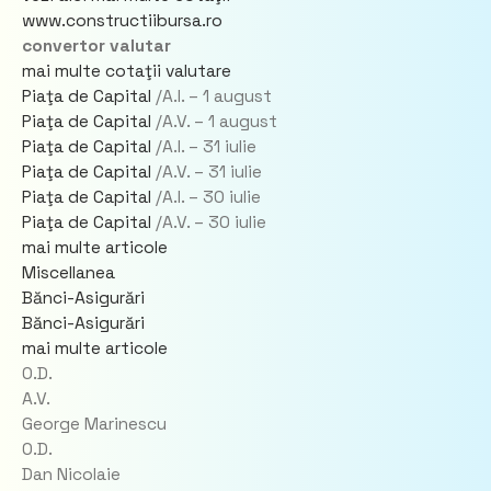
www.constructiibursa.ro
convertor valutar
mai multe cotaţii valutare
Piaţa de Capital
/A.I. –
1 august
Piaţa de Capital
/A.V. –
1 august
Piaţa de Capital
/A.I. –
31 iulie
Piaţa de Capital
/A.V. –
31 iulie
Piaţa de Capital
/A.I. –
30 iulie
Piaţa de Capital
/A.V. –
30 iulie
mai multe articole
Miscellanea
Bănci-Asigurări
Bănci-Asigurări
mai multe articole
O.D.
A.V.
George Marinescu
O.D.
Dan Nicolaie