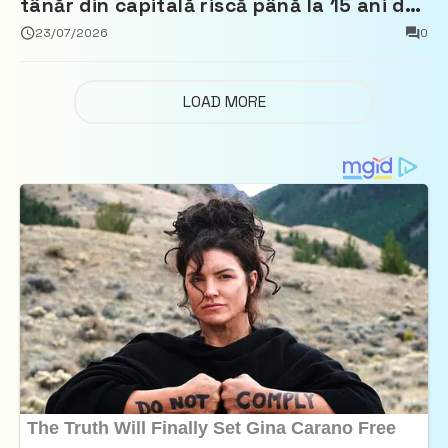
tânăr din capitală riscă până la 15 ani de
închisoare
23/07/2026
0
LOAD MORE