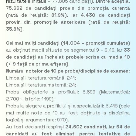
rezultatele inițiale
– 77.805 candidați
). Dintre aceștia,
75.662 de candidați provin din promoția curentă
(rată de reușită: 81,9%), iar 4.430 de candidați
provin din promoțiile anterioare (rată de reușită:
35,8%)
.
Cei mai mulți candidați (14.004 – promoții cumulate
)
au obținut medii situate pe segmentul 9 – 9.49, iar
33
de candidați au încheiat probele scrise cu media 10
(+ 9 față de prima afișare)
.
Numărul notelor de 10 pe probe/discipline de examen:
Limba și literatura română: 241;
Limba și literatura maternă: 24;
Proba obligatorie a profilului: 3.899 (Matematică:
2.700 + Istorie: 1.199);
Proba la alegere a profilului și a specializării: 3.415 (cele
mai multe note de 10 au fost obținute la disciplina
logică și argumentare: 970).
Au fost declarați respinși
24.602 candidați, iar 64 de
candidați au fost eliminați pentru tentative de