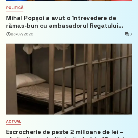
POLITICĂ
Mihai Popșoi a avut o întrevedere de
rămas-bun cu ambasadorul Regatului
Țărilor de Jos, Fred Duijn
23/07/2026
0
ACTUAL
Escrocherie de peste 2 milioane de lei –