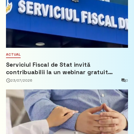
ACTUAL
Serviciul Fiscal de Stat invită
contribuabilii la un webinar gratuit
privind calculul impozitului pe bunurile
23/07/2026
0
imobiliare