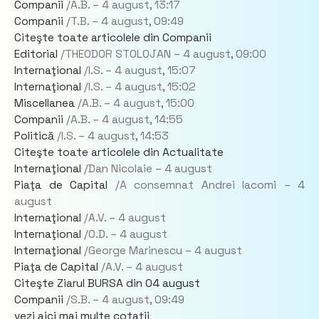
Companii
/A.B. –
4 august,
13:17
Companii
/T.B. –
4 august,
09:49
Citeşte toate articolele din Companii
Editorial
/THEODOR STOLOJAN –
4 august,
09:00
Internaţional
/I.S. –
4 august,
15:07
Internaţional
/I.S. –
4 august,
15:02
Miscellanea
/A.B. –
4 august,
15:00
Companii
/A.B. –
4 august,
14:55
Politică
/I.S. –
4 august,
14:53
Citeşte toate articolele din Actualitate
Internaţional
/Dan Nicolaie –
4 august
Piaţa de Capital
/A consemnat Andrei Iacomi –
4
august
Internaţional
/A.V. –
4 august
Internaţional
/O.D. –
4 august
Internaţional
/George Marinescu –
4 august
Piaţa de Capital
/A.V. –
4 august
Citeşte Ziarul BURSA din
04 august
Companii
/S.B. –
4 august,
09:49
vezi aici mai multe cotaţii