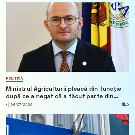
POLITICĂ
Ministrul Agriculturii pleacă din funcție
după ce a negat că a făcut parte din
Partidul Democrat
24/07/2026
0