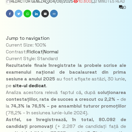
REDACTOR GENEZA
04/08/2025
10.600
2 MINUTES READ
0
Jump to navigation
Current Size:
100%
Contrast:
Ridicat
|
Normal
Current Style:
Standard
Rezultatele finale înregistrate la probele scrise ale
examenului național de bacalaureat din prima
sesiune a anului 2025
au fost afișate astăzi, 30 iunie,
pe
site-ul dedicat
.
Analiza acestora relevă faptul că, după
soluționarea
contestațiilor,
rata de succes a crescut cu 2,2%
–
de
la
74,3% la 76,5%
–
pe ansamblul tuturor promoțiilor
(78,2% – în sesiunea iunie-iulie 2024)
.
Astfel, se înregistrează, în total, 80.092 de
candidați promovați
(+ 2.287 de candidați față de