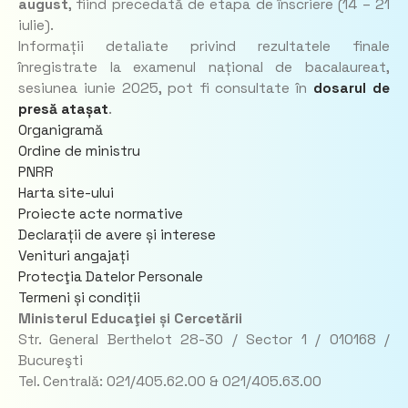
august
, fiind precedată de etapa de înscriere (14 – 21
iulie).
Informații detaliate privind rezultatele finale
înregistrate la examenul național de bacalaureat,
sesiunea iunie 2025, pot fi consultate în
dosarul de
presă atașat
.
Organigramă
Ordine de ministru
PNRR
Harta site-ului
Proiecte acte normative
Declarații de avere și interese
Venituri angajați
Protecţia Datelor Personale
Termeni și condiții
Ministerul Educaţiei și Cercetării
Str. General Berthelot 28-30 / Sector 1 / 010168 /
Bucureşti
Tel. Centrală: 021/405.62.00 & 021/405.63.00