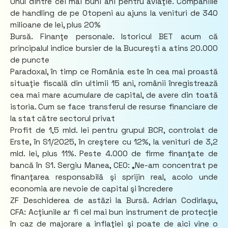
Unul dintre cei mai buni ani pentru aviaţie. Companiile
de handling de pe Otopeni au ajuns la venituri de 340
milioane de lei, plus 20%
Bursă. Finanţe personale. Istoricul BET acum că
principalul indice bursier de la Bucureşti a atins 20.000
de puncte
Paradoxal, în timp ce România este în cea mai proastă
situaţie fiscală din ultimii 15 ani, românii înregistrează
cea mai mare acumulare de capital, de avere din toată
istoria. Cum se face transferul de resurse financiare de
la stat către sectorul privat
Profit de 1,5 mld. lei pentru grupul BCR, controlat de
Erste, în S1/2025, în creştere cu 12%, la venituri de 3,2
mld. lei, plus 11%. Peste 4.000 de firme finanţate de
bancă în S1. Sergiu Manea, CEO: „Ne-am concentrat pe
finanţarea responsabilă şi sprijin real, acolo unde
economia are nevoie de capital şi încredere
ZF Deschiderea de astăzi la Bursă. Adrian Codirlaşu,
CFA: Acţiunile ar fi cel mai bun instrument de protecţie
în caz de majorare a inflaţiei şi poate de aici vine o