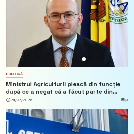
POLITICĂ
Ministrul Agriculturii pleacă din funcție
după ce a negat că a făcut parte din
Partidul Democrat
24/07/2026
0