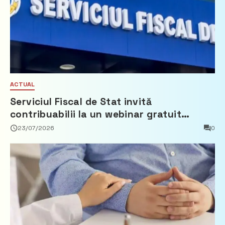
ACTUAL
Serviciul Fiscal de Stat invită
contribuabilii la un webinar gratuit
privind calculul impozitului pe bunurile
23/07/2026
0
imobiliare