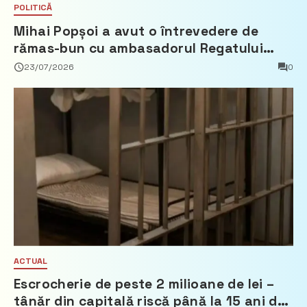
POLITICĂ
Mihai Popșoi a avut o întrevedere de
rămas-bun cu ambasadorul Regatului
Țărilor de Jos, Fred Duijn
23/07/2026
0
ACTUAL
Escrocherie de peste 2 milioane de lei –
tânăr din capitală riscă până la 15 ani de