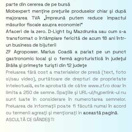
parte din cererea de pe bursă
Mobexpert menţine preţurile produselor chiar şi după
majorarea TVA „Împreună putem reduce impactul
măsurilor fiscale asupra economiei“
Afaceri de la zero. D-Light by Mazdrunka sau cum s-a
transformat o întâmplare fericită de acum 18 ani într-
un business de bijuterii
ZF Agropower. Marius Coadă a pariat pe un punct
gastronomic local şi o fermă agroturistică în judeţul
Brăila şi primeşte turişti din 12 judeţe
Preluarea fără cost a materialelor de presă (text, foto
si/sau video), purtătoare de drepturi de proprietate
intelectuală, este aprobată de către www.zf.ro doar în
limita a 250 de semne. Spaţiile şi URL-ul/hyperlink-ul nu
sunt luate în considerare în numerotarea semnelor.
Preluarea de informaţii poate fi făcută numai în acord
cu termenii agreaţi şi menţionaţi in
această pagină
.
ASCULTĂ CE GÂNDEȘTI