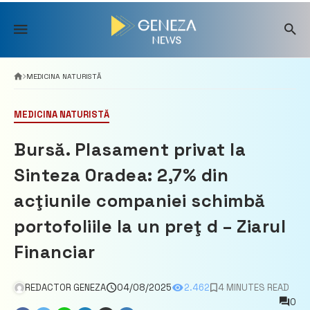
Skip
to
content
MEDICINA NATURISTĂ
MEDICINA NATURISTĂ
Bursă. Plasament privat la
Sinteza Oradea: 2,7% din
acţiunile companiei schimbă
portofoliile la un preţ d – Ziarul
Financiar
REDACTOR GENEZA
04/08/2025
2.462
4 MINUTES READ
0