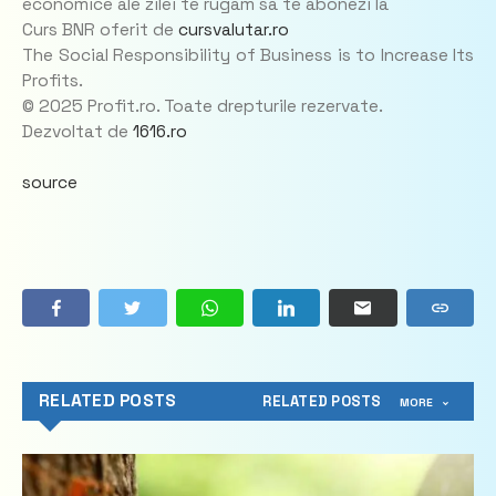
economice ale zilei te rugam sa te abonezi la
Curs BNR oferit de
cursvalutar.ro
The Social Responsibility of Business is to Increase Its
Profits.
© 2025
Profit.ro. Toate drepturile rezervate.
Dezvoltat de
1616.ro
source
RELATED POSTS
RELATED POSTS
MORE