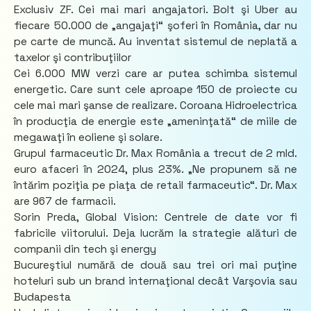
Exclusiv ZF. Cei mai mari angajatori. Bolt şi Uber au
fiecare 50.000 de „angajaţi“ şoferi în România, dar nu
pe carte de muncă. Au inventat sistemul de neplată a
taxelor şi contribuţiilor
Cei 6.000 MW verzi care ar putea schimba sistemul
energetic. Care sunt cele aproape 150 de proiecte cu
cele mai mari şanse de realizare. Coroana Hidroelectrica
în producţia de energie este „ameninţată“ de miile de
megawaţi în eoliene şi solare.
Grupul farmaceutic Dr. Max România a trecut de 2 mld.
euro afaceri în 2024, plus 23%. „Ne propunem să ne
întărim poziţia pe piaţa de retail farmaceutic“. Dr. Max
are 967 de farmacii.
Sorin Preda, Global Vision: Centrele de date vor fi
fabricile viitorului. Deja lucrăm la strategie alături de
companii din tech şi energy
Bucureştiul numără de două sau trei ori mai puţine
hoteluri sub un brand internaţional decât Varşovia sau
Budapesta