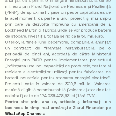
anunţat că a primit o finanţare nerambursabilă de 25
mil. euro prin Planul Naţional de Redresare şi Rezilienţă
(PNRR), de aproximativ şase ori peste capitalizarea de
la acel moment, ca parte a unui proiect şi mai amplu
prin care va dezvolta împreună cu americanii de la
Lockheed Martin o fabrică unde se vor produce baterii
de stocare. Investiţia totală se ridică la 50 mil. euro.
Ulterior, la finele lunii decembrie, compania a anunţat
un contract de finanţare nerambursabilă, pe o
perioadă de cinci ani, acordată de către Ministerul
Energiei prin PNRR pentru implementarea proiectului
„Înfiinţarea unei noi capacităţi de producţie, testare si
reciclare a electroliţilor utilizaţi pentru fabricarea de
baterii industriale pentru stocarea energiei electrice”.
Proiectul este în valoare de 309,3 mil. lei. Valoarea
maximă eligibilă nerambursabilă (valoare ajutor de stat
solicitat) este de 124.036.478,63 lei (fără TVA).
Pentru alte știri, analize, articole și informații din
business în timp real urmărește Ziarul Financiar pe
WhatsApp Channels