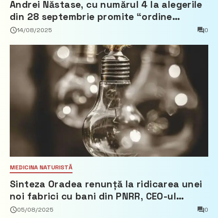
Andrei Năstase, cu numărul 4 la alegerile
din 28 septembrie promite “ordine
europeană” și 10 miliarde pentru cetățeni
14/08/2025
0
MEDICINA NATURISTĂ
Sinteza Oradea renunță la ridicarea unei
noi fabrici cu bani din PNRR, CEO-ul
demisionează – Profit.ro
05/08/2025
0