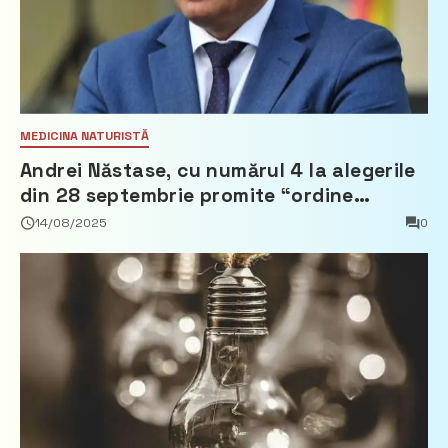
MEDICINA NATURISTĂ
Andrei Năstase, cu numărul 4 la alegerile
din 28 septembrie promite “ordine
europeană” și 10 miliarde pentru cetățeni
14/08/2025
0