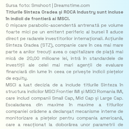
Sursa foto: Smshoot | Dreamstime.com
Titlurile Sinteza Oradea și ROCA Industry sunt incluse
în indicii de frontieră ai MSCI.
O mișcare parabolic-ascendentă antrenată pe volume
foarte mici pe un emitent periferic al bursei îl aduce
direct pe radarele investitorilor internaționali. Acțiunile
Sinteza Oradea (STZ), companie care în cea mai mare
parte a anilor trecuți avea o capitalizare de piață mai
mică de 20,00 milioane lei, intră în standardele de
investiții ale celei mai mari agenții de evaluare
financiară din lume în ceea ce privește indicii piețelor
de equity.
MSCI a luat decizia de a include titlurile Sinteza în
structura indicilor MSCI Frontier IMI și MSCI Romania IMI,
care includ companii Small Cap, Mid Cap și Large Cap.
Escaladarea din maxime în maxime a titlurilor
companiei orădene a declanșat mecanisme interne de
monitorizare a piețelor pentru compania americană,
care a reacționat la doborârea unor parametrii de