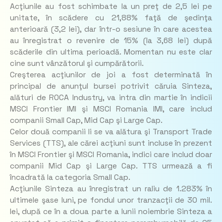
Acţiunile au fost schimbate la un preţ de 2,5 lei pe
unitate, în scădere cu 21,88% faţă de şedinţa
anterioară (3,2 lei), dar într-o sesiune în care acestea
au înregistrat o revenire de 15% (la 3,68 lei) după
scăderile din ultima perioadă. Momentan nu este clar
cine sunt vânzătorul şi cumpărătorii.
Creşterea acţiunilor de joi a fost determinată în
principal de anunţul bursei potrivit căruia Sinteza,
alături de ROCA Industry, va intra din martie în indicii
MSCI Frontier IMI şi MSCI Romania IMI, care includ
companii Small Cap, Mid Cap şi Large Cap.
Celor două companii li se va alătura şi Transport Trade
Services (TTS), ale cărei acţiuni sunt incluse în prezent
în MSCI Frontier şi MSCI Romania, indici care includ doar
companii Mid Cap şi Large Cap. TTS urmează a fi
încadrată la categoria Small Cap.
Acţiunile Sinteza au înregistrat un raliu de 1.283% în
ultimele şase luni, pe fondul unor tranzacţii de 30 mil.
lei, după ce în a doua parte a lunii noiembrie Sinteza a