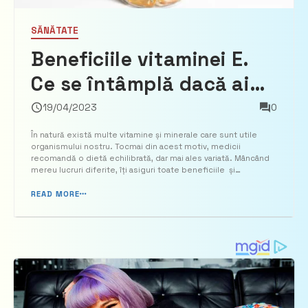
SĂNĂTATE
Beneficiile vitaminei E.
Ce se întâmplă dacă ai
un deficit în organism
19/04/2023
0
În natură există multe vitamine și minerale care sunt utile
organismului nostru. Tocmai din acest motiv, medicii
recomandă o dietă echilibrată, dar mai ales variată. Mâncând
mereu lucruri diferite, îți asiguri toate beneficiile și
proprietățile nutriționale pe care le au alimentele. În acest
articol vom vorbi despre o vitamină pe ca...
READ MORE