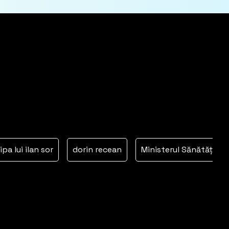
i ilan sor
dorin recean
Ministerul Sănătății
orh