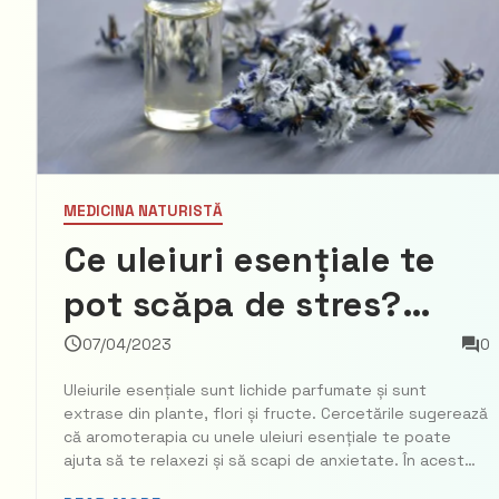
MEDICINA NATURISTĂ
Ce uleiuri esențiale te
pot scăpa de stres?
Cercetătorii au făcut o
07/04/2023
0
listă a celor mai eficace
Uleiurile esențiale sunt lichide parfumate și sunt
extrase din plante, flori și fructe. Cercetările sugerează
că aromoterapia cu unele uleiuri esențiale te poate
ajuta să te relaxezi și să scapi de anxietate. În acest
articol vă prezentăm unele dintre cele mai bune uleiuri