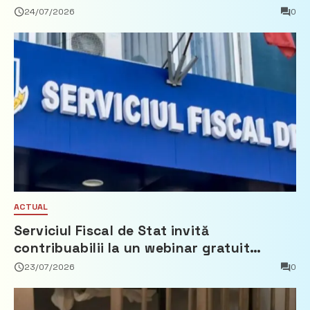
24/07/2026
0
ACTUAL
Serviciul Fiscal de Stat invită
contribuabilii la un webinar gratuit
privind calculul impozitului pe bunurile
23/07/2026
0
imobiliare