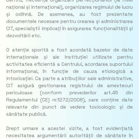
național și internațional), organizarea regimului de lucru
și odihnă. De asemenea, au fost prezentate
documentele necesare pentru crearea și administrarea
CIT, specialiștii implicați în asigurarea funcționalității și
dezvoltării etc.
O atenție sporită a fost acordată bazelor de date
internaționale și ale instituției utilizate pentru
activitatea eficientă a Centrului, acordarea suportului
informațional, în funcție de cauza etiologică a
intoxicației. Ca parte a atribuțiilor sale administrative,
CIT asigură gestionarea registrului de amestecuri
periculoase (conform prevederilor art.45 din
Regulamentul (CE) nr.1272/2008), care conține date
relevante din punct de vedere toxicologic și de
sănătate publică.
Drept urmare a acestei vizite, a fost evidențiată
necesitatea argumentării autorității de sănătate în