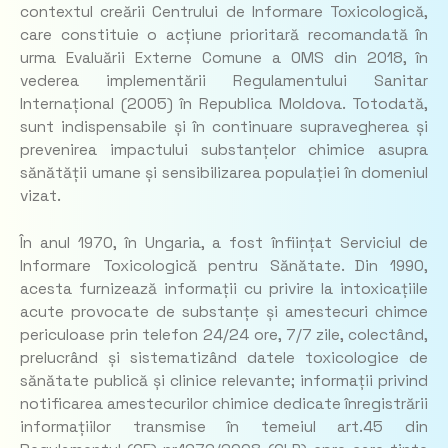
contextul creării Centrului de Informare Toxicologică,
care constituie o acțiune prioritară recomandată în
urma Evaluării Externe Comune a OMS din 2018, în
vederea implementării Regulamentului Sanitar
Internațional (2005) în Republica Moldova. Totodată,
sunt indispensabile și în continuare supravegherea și
prevenirea impactului substanțelor chimice asupra
sănătății umane și sensibilizarea populației în domeniul
vizat.
În anul 1970, în Ungaria, a fost înființat Serviciul de
Informare Toxicologică pentru Sănătate. Din 1990,
acesta furnizează informații cu privire la intoxicațiile
acute provocate de substanțe și amestecuri chimce
periculoase prin telefon 24/24 ore, 7/7 zile, colectând,
prelucrând și sistematizând datele toxicologice de
sănătate publică și clinice relevante; informații privind
notificarea amestecurilor chimice dedicate înregistrării
informațiilor transmise în temeiul art.45 din