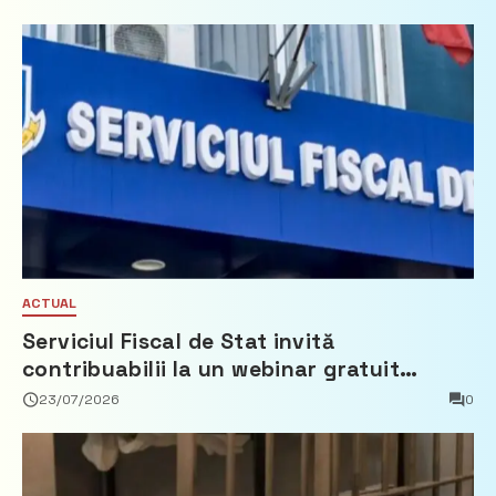
ACTUAL
Serviciul Fiscal de Stat invită
contribuabilii la un webinar gratuit
privind calculul impozitului pe bunurile
23/07/2026
0
imobiliare