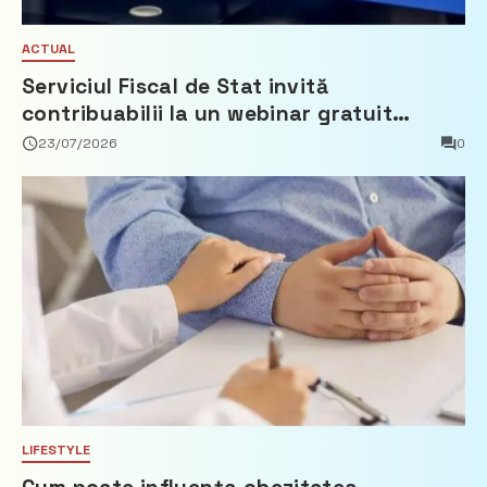
ACTUAL
Serviciul Fiscal de Stat invită
contribuabilii la un webinar gratuit
privind calculul impozitului pe bunurile
23/07/2026
0
imobiliare
LIFESTYLE