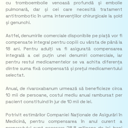
cu tromboembolie venoasă profundă și embolie
pulmonară, dar și cei care necesită tratament
antitrombotic în urma intervențiilor chirurgicale la șold
și genunchi.
Astfel, denumirile comerciale disponibile pe piață vor fi
compensate integral pentru copiii cu vârsta de până la
18 ani. Pentru adulți va fi asigurată compensarea
integrală a cel puțin unei denumiri comerciale, iar
pentru restul medicamentelor se va achita diferența
dintre suma fixă compensată și prețul medicamentului
selectat.
Anual, de rivaroxabanum urmează să beneficieze circa
10 mii de persoane, costul mediu anual rambursat per
pacient constituind în jur de 10 mii de lei.
Potrivit estimărilor Companiei Naționale de Asigurări în
Medicină, pentru compensarea în anul curent a