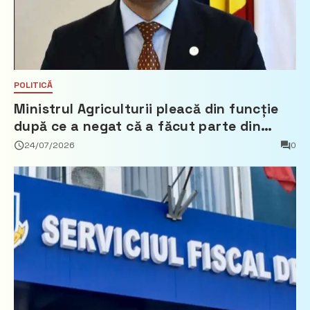
POLITICĂ
Ministrul Agriculturii pleacă din funcție
după ce a negat că a făcut parte din
Partidul Democrat
24/07/2026
0