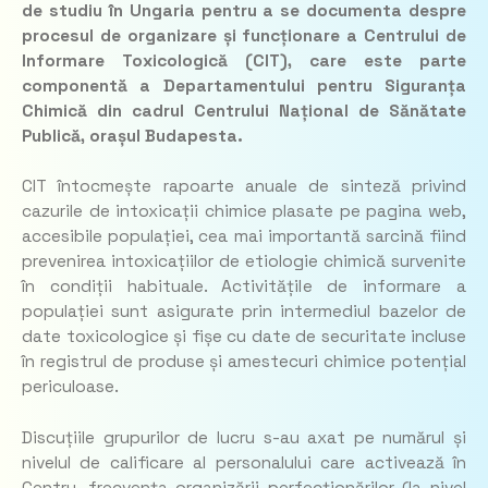
de studiu în Ungaria pentru a se documenta despre
procesul de organizare și funcționare a Centrului de
Informare Toxicologică (CIT), care este parte
componentă a Departamentului pentru Siguranța
Chimică din cadrul Centrului Național de Sănătate
Publică, orașul Budapesta.
CIT întocmește rapoarte anuale de sinteză privind
cazurile de intoxicații chimice plasate pe pagina web,
accesibile populației, cea mai importantă sarcină fiind
prevenirea intoxicațiilor de etiologie chimică survenite
în condiții habituale. Activitățile de informare a
populației sunt asigurate prin intermediul bazelor de
date toxicologice și fișe cu date de securitate incluse
în registrul de produse și amestecuri chimice potențial
periculoase.
Discuțiile grupurilor de lucru s-au axat pe numărul și
nivelul de calificare al personalului care activează în
Centru, frecvența organizării perfecționărilor (la nivel