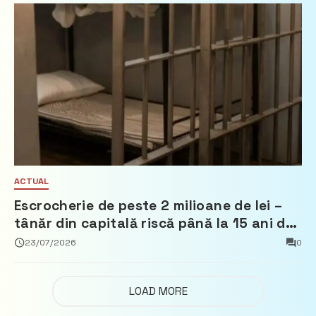
ACTUAL
Escrocherie de peste 2 milioane de lei –
tânăr din capitală riscă până la 15 ani de
închisoare
23/07/2026
0
LOAD MORE