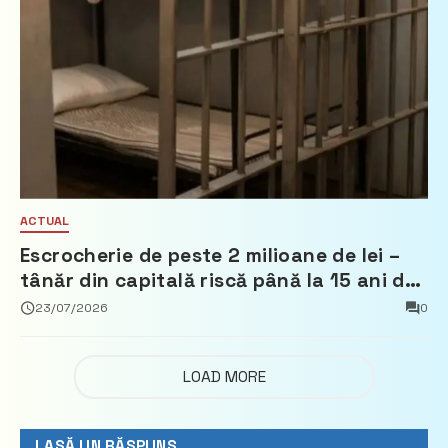
ACTUAL
Escrocherie de peste 2 milioane de lei –
tânăr din capitală riscă până la 15 ani de
închisoare
23/07/2026
0
LOAD MORE
LASĂ UN RĂSPUNS