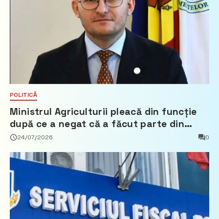
POLITICĂ
Ministrul Agriculturii pleacă din funcție
după ce a negat că a făcut parte din
Partidul Democrat
24/07/2026
0