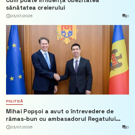
Cum poate influența obezitatea
sănătatea creierului
23/07/2026
0
POLITICĂ
Mihai Popșoi a avut o întrevedere de
rămas-bun cu ambasadorul Regatului
Țărilor de Jos, Fred Duijn
23/07/2026
0