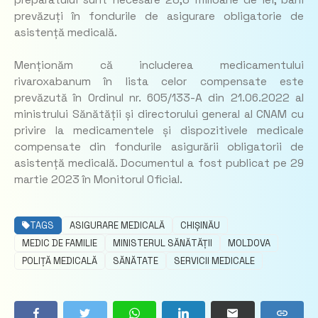
preparatului sunt necesare 28,8 milioane de lei, bani
prevăzuți în fondurile de asigurare obligatorie de
asistență medicală.
Menționăm că includerea medicamentului
rivaroxabanum în lista celor compensate este
prevăzută în Ordinul nr. 605/133-A din 21.06.2022 al
ministrului Sănătății și directorului general al CNAM cu
privire la medicamentele și dispozitivele medicale
compensate din fondurile asigurării obligatorii de
asistență medicală. Documentul a fost publicat pe 29
martie 2023 în Monitorul Oficial.
TAGS
ASIGURARE MEDICALĂ
CHIȘINĂU
MEDIC DE FAMILIE
MINISTERUL SĂNĂTĂȚII
MOLDOVA
POLIȚĂ MEDICALĂ
SĂNĂTATE
SERVICII MEDICALE