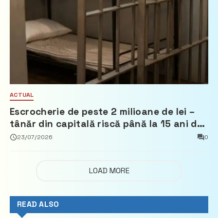
ACTUAL
Escrocherie de peste 2 milioane de lei –
tânăr din capitală riscă până la 15 ani de
închisoare
23/07/2026
0
LOAD MORE
READ ALSO