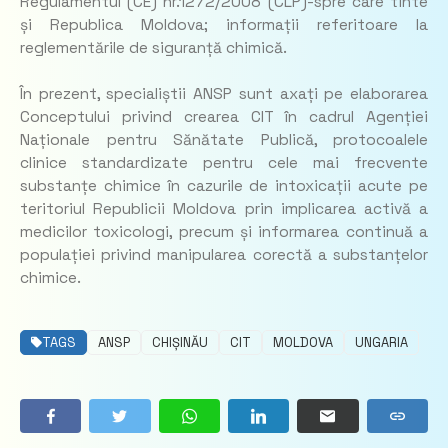
Regulamentul (CE) nr.1272/2008 (CLP)-spre care tinte
și Republica Moldova; informații referitoare la
reglementările de siguranță chimică.
​În prezent, specialiștii ANSP sunt axați pe elaborarea
Conceptului privind crearea CIT în cadrul Agenției
Naționale pentru Sănătate Publică, protocoalele
clinice standardizate pentru cele mai frecvente
substanțe chimice în cazurile de intoxicații acute pe
teritoriul Republicii Moldova prin implicarea activă a
medicilor toxicologi, precum și informarea continuă a
populației privind manipularea corectă a substanțelor
chimice.
TAGS
ANSP
CHIȘINĂU
CIT
MOLDOVA
UNGARIA