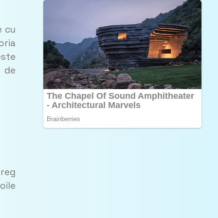
e cu
oria
este
e de
treg
oile