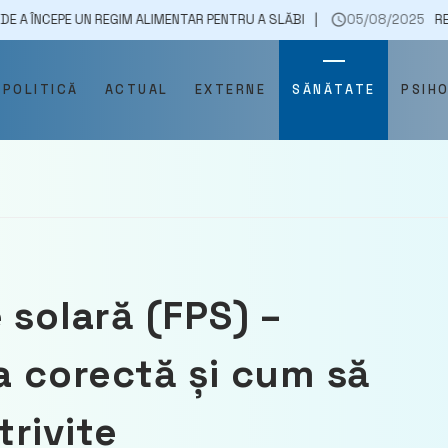
E UN REGIM ALIMENTAR PENTRU A SLĂBI
05/08/2025
RETAIL & FMCG
POLITICĂ
ACTUAL
EXTERNE
SĂNĂTATE
PSIH
 solară (FPS) –
a corectă și cum să
rivite