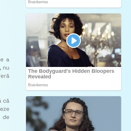
re a
, nu
feră
ă că
neze
0 de