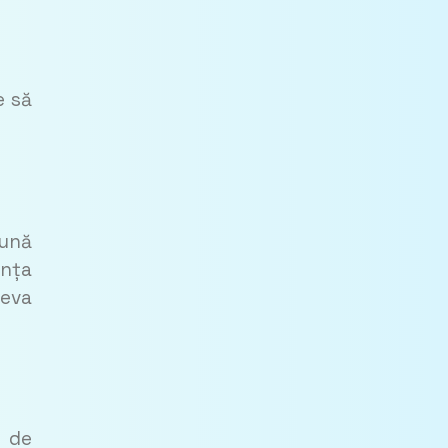
e să
bună
ința
teva
r de