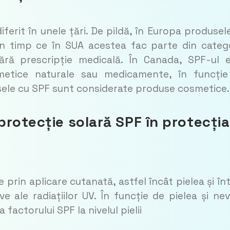
iferit în unele țări. De pildă, în Europa produsel
n timp ce în SUA acestea fac parte din categ
ără prescripție medicală. În Canada, SPF-ul 
smetice naturale sau medicamente, în funcți
dusele cu SPF sunt considerate produse cosmetice.
protecție solară SPF în protecția
 prin aplicare cutanată, astfel încât pielea și în
 ale radiațiilor UV. În funcție de pielea și nev
factorului SPF la nivelul pielii