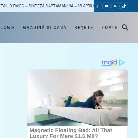
 – SINTEZA SĂPTĂMÂNII 14 – 18 APRILIE 2025 – RETAIL-FMCG.RO
05
OLOGIE
GRĂDINĂ ȘI CASĂ
REȚETE
TOATE