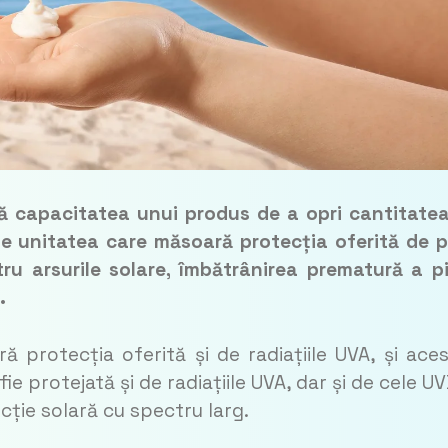
tă capacitatea unui produs de a opri cantitate
te unitatea care măsoară protecția oferită de p
ru arsurile solare, îmbătrânirea prematură a pie
.
 protecția oferită și de radiațiile UVA, și ace
ie protejată și de radiațiile UVA, dar și de cele UV
ție solară cu spectru larg.