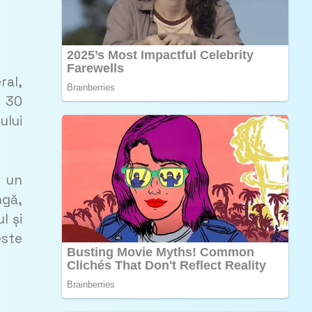
ral,
ă 30
ului
m un
ngă,
l și
este