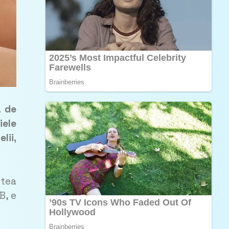
a de
iele
lii,
stea
B, e