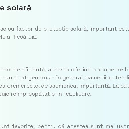
e solară
se cu factor de protecție solară. Important est
le al fiecăruia.
trem de eficientă, aceasta oferind o acoperire 
într-un strat generos – în general, oamenii au tend
area cremei este, de asemenea, importantă. La câ
buie reîmprospătat prin reaplicare.
sunt favorite, pentru că acestea sunt mai ușo