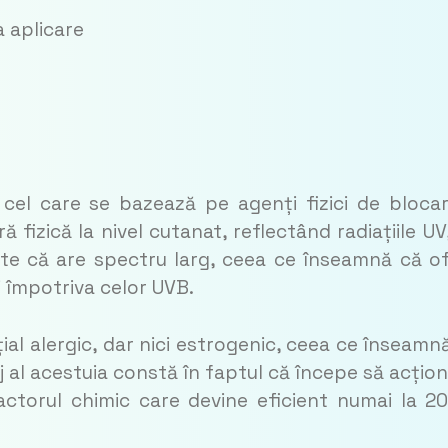
 aplicare
 cel care se bazează pe agenți fizici de bloca
ă fizică la nivel cutanat, reflectând radiațiile UV
ste că are spectru larg, ceea ce înseamnă că o
și împotriva celor UVB.
al alergic, dar nici estrogenic, ceea ce înseamn
j al acestuia constă în faptul că începe să acțio
actorul chimic care devine eficient numai la 2