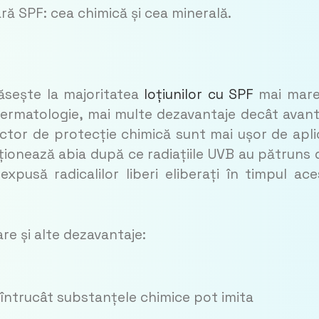
ră SPF: cea chimică și cea minerală.
ăsește la majoritatea
loțiunilor cu SPF
mai mare
n dermatologie, mai multe dezavantaje decât avant
tor de protecție chimică sunt mai ușor de apli
ționează abia după ce radiațiile UVB au pătruns 
pusă radicalilor liberi eliberați în timpul ace
re și alte dezavantaje:
întrucât substanțele chimice pot imita