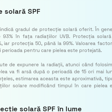
ie solară SPF
ndică gradul de protecție solară oferit. În gene
93% în fața radiațiilor UVB. Protecția solar
, iar protecția 50, până la 99%. Valoarea factor
 perioada pentru care pielea este protejată.
ute de expunere la radiații, atunci când folosi
lea va fi arsă după o perioadă de 15 ori mai lu
țeles, estimarea aceasta este aproximativă, tipu
ațiilor solare modificând timpul în care pielea 
tecție solară SPF în lume