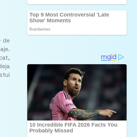
 de
aje.
cat,
deja
stui