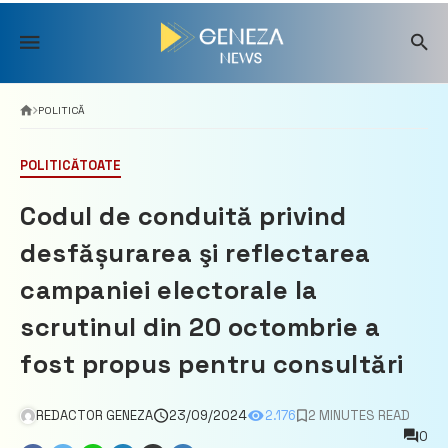
Skip
to
content
POLITICĂ
POLITICĂ
TOATE
Codul de conduită privind
desfășurarea şi reflectarea
campaniei electorale la
scrutinul din 20 octombrie a
fost propus pentru consultări
REDACTOR GENEZA
23/09/2024
2.176
2 MINUTES READ
0