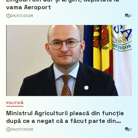
vama Aeroport
24/07/2026
0
POLITICĂ
Ministrul Agriculturii pleacă din funcție
după ce a negat că a făcut parte din
Partidul Democrat
24/07/2026
0