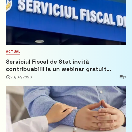
ACTUAL
Serviciul Fiscal de Stat invită
contribuabilii la un webinar gratuit
privind calculul impozitului pe bunurile
23/07/2026
0
imobiliare