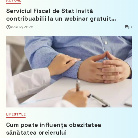
ACTUAL
Serviciul Fiscal de Stat invită
contribuabilii la un webinar gratuit
privind calculul impozitului pe bunurile
23/07/2026
0
imobiliare
LIFESTYLE
Cum poate influența obezitatea
sănătatea creierului