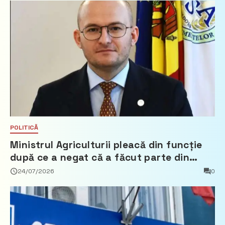
POLITICĂ
Ministrul Agriculturii pleacă din funcție
după ce a negat că a făcut parte din
Partidul Democrat
24/07/2026
0