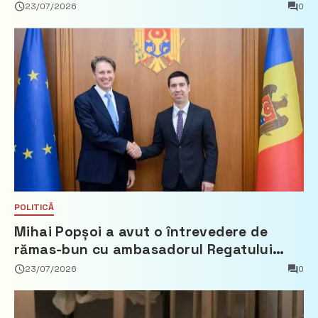
23/07/2026
0
POLITICĂ
Mihai Popșoi a avut o întrevedere de
rămas-bun cu ambasadorul Regatului
Țărilor de Jos, Fred Duijn
23/07/2026
0