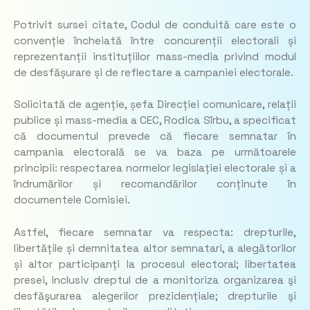
Potrivit sursei citate, Codul de conduită care este o
convenție încheiată între concurenții electorali și
reprezentanții instituțiilor mass-media privind modul
de desfășurare și de reflectare a campaniei electorale.
Solicitată de agenție, șefa Direcției comunicare, relații
publice și mass-media a CEC, Rodica Sîrbu, a specificat
că documentul prevede că fiecare semnatar în
campania electorală se va baza pe următoarele
principii: respectarea normelor legislației electorale și a
îndrumărilor și recomandărilor conținute în
documentele Comisiei.
Astfel, fiecare semnatar va respecta: drepturile,
libertățile și demnitatea altor semnatari, a alegătorilor
și altor participanți la procesul electoral; libertatea
presei, inclusiv dreptul de a monitoriza organizarea şi
desfăşurarea alegerilor prezidențiale; drepturile şi