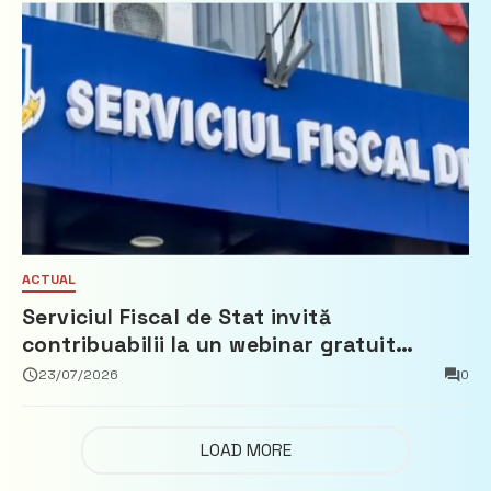
ACTUAL
Serviciul Fiscal de Stat invită
contribuabilii la un webinar gratuit
privind calculul impozitului pe bunurile
23/07/2026
0
imobiliare
LOAD MORE