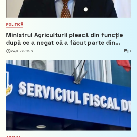
POLITICĂ
Ministrul Agriculturii pleacă din funcție
după ce a negat că a făcut parte din
Partidul Democrat
24/07/2026
0