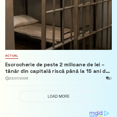
ACTUAL
Escrocherie de peste 2 milioane de lei –
tânăr din capitală riscă până la 15 ani de
închisoare
23/07/2026
0
LOAD MORE