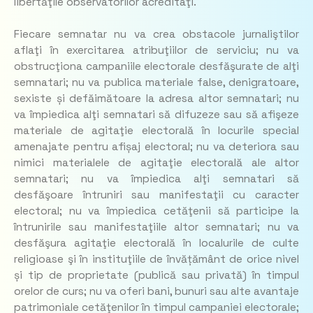
libertăţile observatorilor acreditaţi.
Fiecare semnatar nu va crea obstacole jurnaliştilor
aflaţi în exercitarea atribuţiilor de serviciu; nu va
obstrucţiona campaniile electorale desfăşurate de alţi
semnatari; nu va publica materiale false, denigratoare,
sexiste și defăimătoare la adresa altor semnatari; nu
va împiedica alţi semnatari să difuzeze sau să afişeze
materiale de agitaţie electorală în locurile special
amenajate pentru afișaj electoral; nu va deteriora sau
nimici materialele de agitaţie electorală ale altor
semnatari; nu va împiedica alţi semnatari să
desfăşoare întruniri sau manifestaţii cu caracter
electoral; nu va împiedica cetăţenii să participe la
întrunirile sau manifestaţiile altor semnatari; nu va
desfăşura agitaţie electorală în localurile de culte
religioase şi în instituţiile de învățământ de orice nivel
și tip de proprietate (publică sau privată) în timpul
orelor de curs; nu va oferi bani, bunuri sau alte avantaje
patrimoniale cetăţenilor în timpul campaniei electorale;