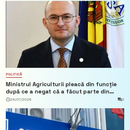
POLITICĂ
Ministrul Agriculturii pleacă din funcție
după ce a negat că a făcut parte din
Partidul Democrat
24/07/2026
0