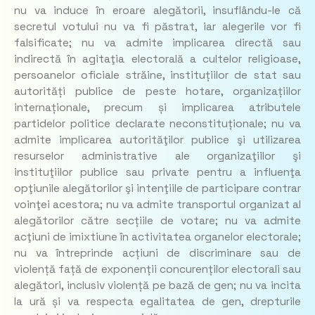
nu va induce în eroare alegătorii, insuflându-le că
secretul votului nu va fi păstrat, iar alegerile vor fi
falsificate; nu va admite implicarea directă sau
indirectă în agitaţia electorală a cultelor religioase,
persoanelor oficiale străine, instituțiilor de stat sau
autorități publice de peste hotare, organizațiilor
internaționale, precum și implicarea atributele
partidelor politice declarate neconstituționale; nu va
admite implicarea autorităţilor publice şi utilizarea
resurselor administrative ale organizaţiilor şi
instituţiilor publice sau private pentru a influenţa
opţiunile alegătorilor şi intenţiile de participare contrar
voinţei acestora; nu va admite transportul organizat al
alegătorilor către secțiile de votare; nu va admite
acţiuni de imixtiune în activitatea organelor electorale;
nu va întreprinde acțiuni de discriminare sau de
violență față de exponenții concurenților electorali sau
alegători, inclusiv violență pe bază de gen; nu va incita
la ură și va respecta egalitatea de gen, drepturile