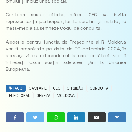
omului și incluziunea socială
Conform sursei citate, mâine CEC va invita
reprezentanții participanților la scrutin și instituțiile
mass-media să semneze Codul de conduită.
Alegerile pentru funcția de Președinte al R. Moldova
vor fi organizate pe data de 20 octombrie 2024, în
aceeași zi cu referendumul la care cetățenii vor fi
întrebați dacă susțin aderarea țării la Uniunea
Europeană.
TAGS
CAMPANIE
CEC
CHIȘINĂU
CONDUITA
ELECTORAL
GENEZA
MOLDOVA