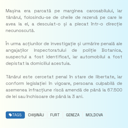
Mașina era parcată pe marginea carosabilului, iar
tânărul, folosindu-se de cheile de rezervă pe care le
avea la el, a descuiat-o și a plecat într-o direcție
necunoscută.
În urma acțiunilor de investigație și urmărire penală ale
angajaților Inspectoratului de poliție Botanica,
suspectul a fost identificat, iar automobilul a fost
depistat la domiciliul acestuia.
Tânărul este cercetat penal în stare de libertate, iar
conform legislației în vigoare, persoana culpabilă de
asemenea infracțiune riscă amendă de până la 67.500
de lei sau închisoare de până la 3 ani.
TAGS
CHIȘINĂU
FURT
GENEZA
MOLDOVA