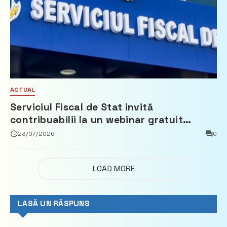
ACTUAL
Serviciul Fiscal de Stat invită
contribuabilii la un webinar gratuit
privind calculul impozitului pe bunurile
23/07/2026
0
imobiliare
LOAD MORE
LASĂ UN RĂSPUNS