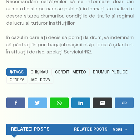
Recomandăm cetățenilor să se informeze doar din
surse oficiale pe care se publică informații actualizate
despre starea drumurilor, condițiile de trafic și regimul
de lucru al tuturor instituțiilor.
În cazul în care ați decis să porniți la drum, vă îndemnăm
să păstrați în portbagajul mașinii nisip, lopată și lanțuri.
În situații de risc, apelați Serviciul 112.
TAGS
CHIȘINĂU
CONDITII METEO
DRUMURI PUBLICE
GENEZA
MOLDOVA
RELATED POSTS
RELATED POSTS
MORE