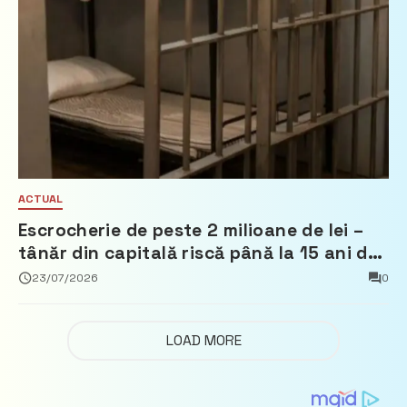
ACTUAL
Escrocherie de peste 2 milioane de lei –
tânăr din capitală riscă până la 15 ani de
închisoare
23/07/2026
0
LOAD MORE