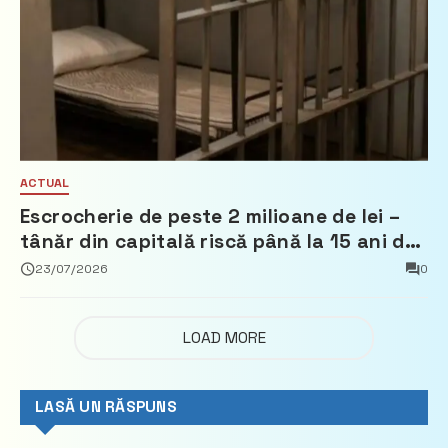
ACTUAL
Escrocherie de peste 2 milioane de lei –
tânăr din capitală riscă până la 15 ani de
închisoare
23/07/2026
0
LOAD MORE
LASĂ UN RĂSPUNS