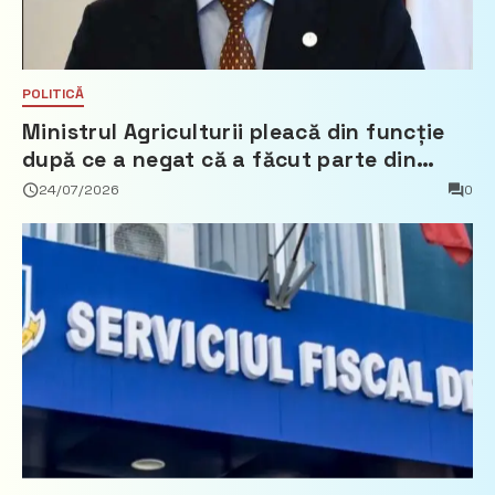
POLITICĂ
Ministrul Agriculturii pleacă din funcție
după ce a negat că a făcut parte din
Partidul Democrat
24/07/2026
0