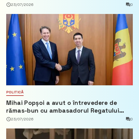
23/07/2026
0
POLITICĂ
Mihai Popșoi a avut o întrevedere de
rămas-bun cu ambasadorul Regatului
Țărilor de Jos, Fred Duijn
23/07/2026
0