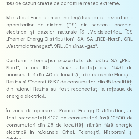
198 de cazuri create de condițiile meteo extreme.
Ministerul Energiei menține legătura cu reprezentanții
operatorilor de sistem (OS) din sectorul energiei
electrice și gazelor naturale ÎS „Moldelectrica, ÎCS
„Premier Energy Distribution” SA, SA „RED-Nord”, SRL
„Vestmoldtransgaz”, SRL „Chișinău-gaz”.
Conform informației prezentate de către SA „RED-
Nord”, la ora 10:00 rămân afectați cca 11491 de
consumatori din 40 de localități din raioanele Florești,
Rezina și Sîngerei. 6137 de consumatori din 15 localități
din raionul Rezina au fost reconectați la rețeaua de
energie electrică.
În zona de operare a Premier Energy Distribution, au
fost reconectați 4122 de consumatori, însă 10500 de
consumatori din 26 de localități rămân fără energie
electrică în raioanele Orhei, Telenești, Nisporeni și