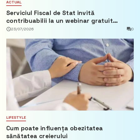
ACTUAL
Serviciul Fiscal de Stat invită
contribuabilii la un webinar gratuit
privind calculul impozitului pe bunurile
23/07/2026
0
imobiliare
LIFESTYLE
Cum poate influența obezitatea
sănătatea creierului