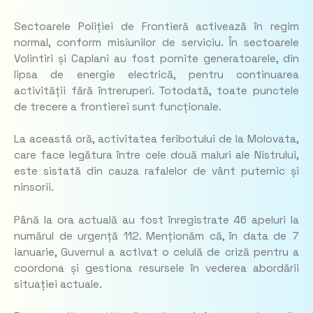
Sectoarele Poliției de Frontieră activează în regim
normal, conform misiunilor de serviciu. În sectoarele
Volintiri și Caplani au fost pornite generatoarele, din
lipsa de energie electrică, pentru continuarea
activității fără întreruperi. Totodată, toate punctele
de trecere a frontierei sunt funcționale.
La această oră, activitatea feribotului de la Molovata,
care face legătura între cele două maluri ale Nistrului,
este sistată din cauza rafalelor de vânt puternic și
ninsorii.
Până la ora actuală au fost înregistrate 46 apeluri la
numărul de urgență 112. Menționăm că, în data de 7
ianuarie, Guvernul a activat o celulă de criză pentru a
coordona și gestiona resursele în vederea abordării
situației actuale.