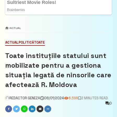
ACTUAL
ACTUAL
POLITICĂ
TOATE
Toate instituțiile statului sunt
mobilizate pentru a gestiona
situația legată de ninsorile care
afectează R. Moldova
REDACTOR GENEZA
08/01/2024
6.599
2 MINUTES READ
0