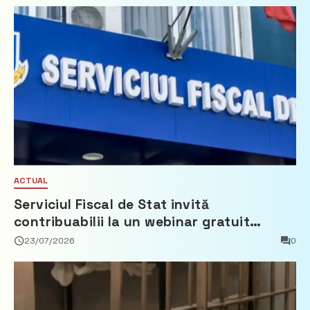
ACTUAL
Serviciul Fiscal de Stat invită
contribuabilii la un webinar gratuit
privind calculul impozitului pe bunurile
23/07/2026
0
imobiliare