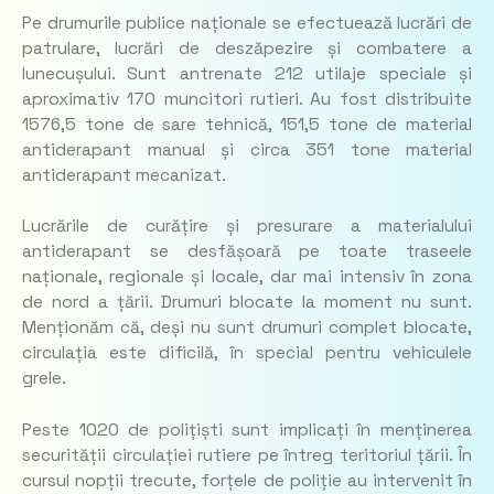
Pe drumurile publice naționale se efectuează lucrări de
patrulare, lucrări de deszăpezire și combatere a
lunecușului. Sunt antrenate 212 utilaje speciale și
aproximativ 170 muncitori rutieri. Au fost distribuite
1576,5 tone de sare tehnică, 151,5 tone de material
antiderapant manual și circa 351 tone material
antiderapant mecanizat.
Lucrările de curățire și presurare a materialului
antiderapant se desfășoară pe toate traseele
naționale, regionale și locale, dar mai intensiv în zona
de nord a țării. Drumuri blocate la moment nu sunt.
Menționăm că, deși nu sunt drumuri complet blocate,
circulația este dificilă, în special pentru vehiculele
grele.
Peste 1020 de polițiști sunt implicați în menținerea
securității circulației rutiere pe întreg teritoriul țării. În
cursul nopții trecute, forțele de poliție au intervenit în