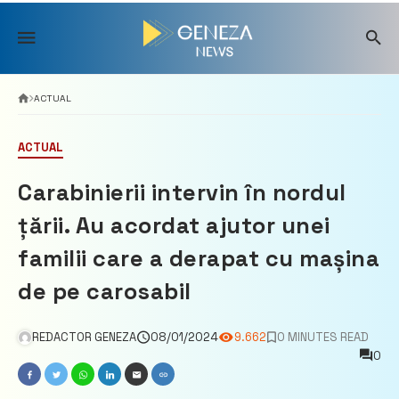
Skip
to
content
ACTUAL
ACTUAL
Carabinierii intervin în nordul
țării. Au acordat ajutor unei
familii care a derapat cu mașina
de pe carosabil
REDACTOR GENEZA
08/01/2024
9.662
0 MINUTES READ
0