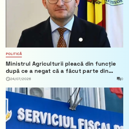
POLITICĂ
Ministrul Agriculturii pleacă din funcție
după ce a negat că a făcut parte din
Partidul Democrat
24/07/2026
0