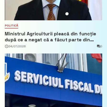
POLITICĂ
Ministrul Agriculturii pleacă din funcție
după ce a negat că a făcut parte din
Partidul Democrat
24/07/2026
0