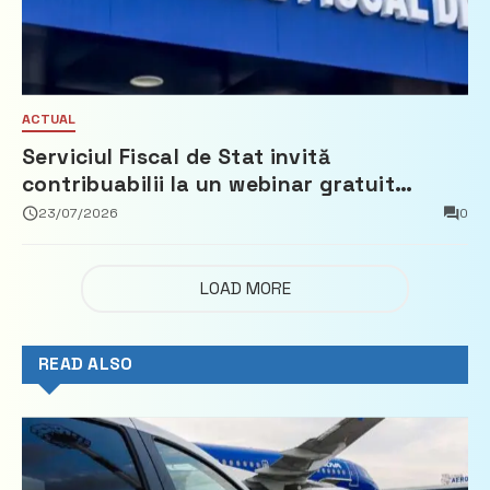
ACTUAL
Serviciul Fiscal de Stat invită
contribuabilii la un webinar gratuit
privind calculul impozitului pe bunurile
23/07/2026
0
imobiliare
LOAD MORE
READ ALSO