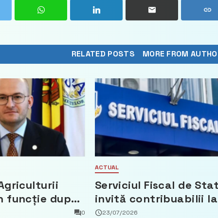
RELATED POSTS
MORE FROM AUTHO
ACTUAL
Agriculturii
Serviciul Fiscal de Sta
n funcție după
invită contribuabilii la
t că a făcut
un webinar gratuit
0
23/07/2026