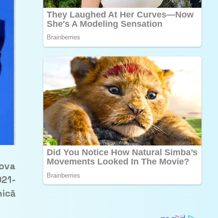
dova
021-
nică