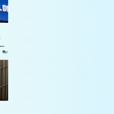
t
0
e