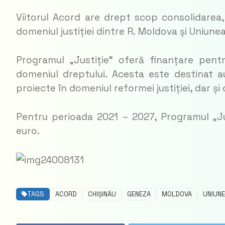
Viitorul Acord are drept scop consolidarea, 
domeniul justiției dintre R. Moldova și Uniun
Programul „Justiție” oferă finanțare pentr
domeniul dreptului. Acesta este destinat au
proiecte în domeniul reformei justiției, dar și o
Pentru perioada 2021 – 2027, Programul „Ju
euro.
TAGS
ACORD
CHIȘINĂU
GENEZA
MOLDOVA
UNIUN