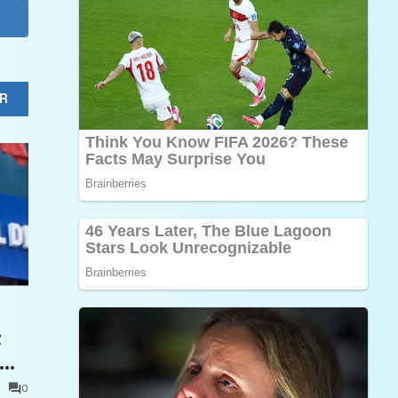
R
t
0