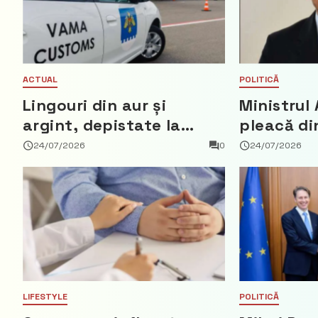
ACTUAL
POLITICĂ
Lingouri din aur și
Ministrul 
argint, depistate la
pleacă di
vama Aeroport
ce a nega
24/07/2026
0
24/07/2026
parte din
Democrat
LIFESTYLE
POLITICĂ