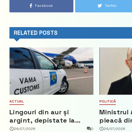
Facebook
Twitter
RELATED POSTS
ACTUAL
POLITICĂ
Lingouri din aur și
Ministrul 
argint, depistate la
pleacă di
vama Aeroport
ce a nega
24/07/2026
0
24/07/2026