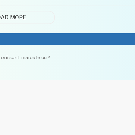
 Partidul
privind calculul
impozitului pe bunuril
OAD MORE
imobiliare
torii sunt marcate cu
*