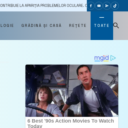
 LA APARIȚIA PROBLEMELOR OCULARE. CUM ÎȚI PĂSTREZI OCHII SĂNĂTOȘI 
OLOGIE
GRĂDINĂ ȘI CASĂ
REȚETE
TOATE