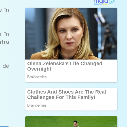
e în
i în
ntru
e de