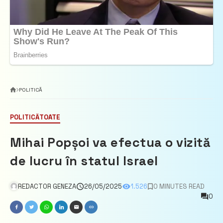
POLITICĂ
POLITICĂ
TOATE
Mihai Popșoi va efectua o vizită
de lucru în statul Israel
REDACTOR GENEZA
26/05/2025
1.526
0 MINUTES READ
0