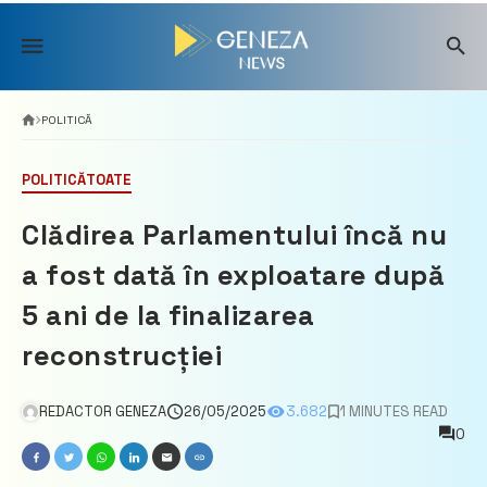
Skip
to
content
POLITICĂ
POLITICĂ
TOATE
Clădirea Parlamentului încă nu
a fost dată în exploatare după
5 ani de la finalizarea
reconstrucției
REDACTOR GENEZA
26/05/2025
3.682
1 MINUTES READ
0