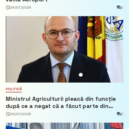
24/07/2026
0
POLITICĂ
Ministrul Agriculturii pleacă din funcție
după ce a negat că a făcut parte din
Partidul Democrat
24/07/2026
0