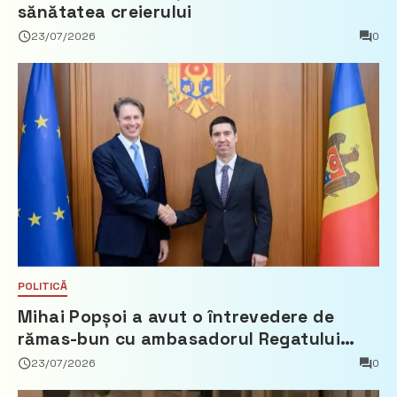
sănătatea creierului
23/07/2026
0
POLITICĂ
Mihai Popșoi a avut o întrevedere de
rămas-bun cu ambasadorul Regatului
Țărilor de Jos, Fred Duijn
23/07/2026
0