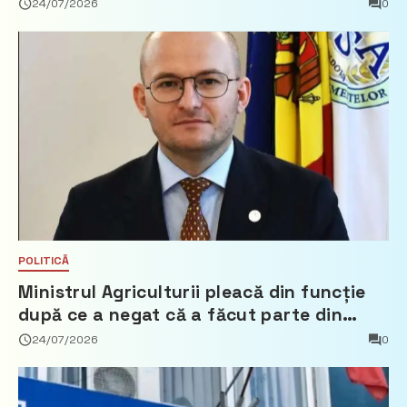
24/07/2026
0
POLITICĂ
Ministrul Agriculturii pleacă din funcție
după ce a negat că a făcut parte din
Partidul Democrat
24/07/2026
0