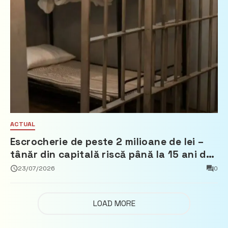
ACTUAL
Escrocherie de peste 2 milioane de lei –
tânăr din capitală riscă până la 15 ani de
închisoare
23/07/2026
0
LOAD MORE