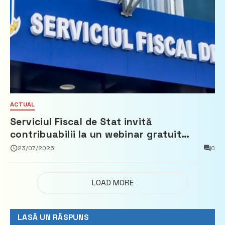
ACTUAL
Serviciul Fiscal de Stat invită
contribuabilii la un webinar gratuit
privind calculul impozitului pe bunurile
23/07/2026
0
imobiliare
LOAD MORE
LASĂ UN RĂSPUNS