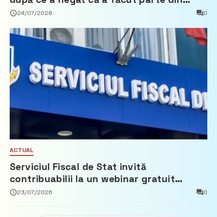
Partidul Democrat
24/07/2026
0
ACTUAL
Serviciul Fiscal de Stat invită
contribuabilii la un webinar gratuit
privind calculul impozitului pe bunurile
23/07/2026
0
imobiliare