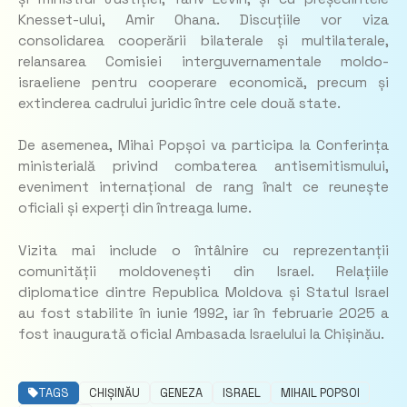
Knesset-ului, Amir Ohana. Discuțiile vor viza
consolidarea cooperării bilaterale și multilaterale,
relansarea Comisiei interguvernamentale moldo-
israeliene pentru cooperare economică, precum și
extinderea cadrului juridic între cele două state.
De asemenea, Mihai Popșoi va participa la Conferința
ministerială privind combaterea antisemitismului,
eveniment internațional de rang înalt ce reunește
oficiali și experți din întreaga lume.
Vizita mai include o întâlnire cu reprezentanții
comunității moldovenești din Israel. Relațiile
diplomatice dintre Republica Moldova și Statul Israel
au fost stabilite în iunie 1992, iar în februarie 2025 a
fost inaugurată oficial Ambasada Israelului la Chișinău.
TAGS
CHIȘINĂU
GENEZA
ISRAEL
MIHAIL POPSOI