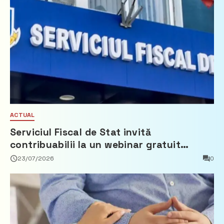
ACTUAL
Serviciul Fiscal de Stat invită
contribuabilii la un webinar gratuit
privind calculul impozitului pe bunurile
23/07/2026
0
imobiliare