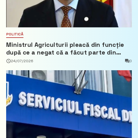
POLITICĂ
Ministrul Agriculturii pleacă din funcție
după ce a negat că a făcut parte din
Partidul Democrat
24/07/2026
0