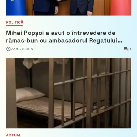
POLITICĂ
Mihai Popșoi a avut o întrevedere de
rămas-bun cu ambasadorul Regatului
Țărilor de Jos, Fred Duijn
23/07/2026
0
ACTUAL