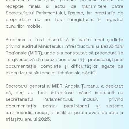
recepție finală și actul de transmitere către
Secretariatul Parlamentului, lipsesc, iar drepturile de
proprietate nu au fost înregistrate în registrul
bunurilor imobile.
Problema a fost discutată în cadrul unei ședințe
privind auditul Ministerului Infrastructurii și Dezvoltării
Regionale (MIDR), unde s-a constatat că procedura se
tergiversează din cauza complexității procesului, lipsei
documentației complete și dificultăților legate de
expertizarea sistemelor tehnice ale clădirii.
Secretarul general al MIDR, Angela Țurcanu, a declarat
că, deși au fost întreprinse măsuri împreună cu
secretariatul Parlamentului, inclusiv privind
documentația pentru paratrăsnet și sisteme
antiincendiu, recepția finală ar putea avea loc abia la
sfârșitul anului 2025.