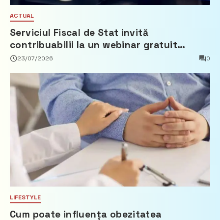
ACTUAL
Serviciul Fiscal de Stat invită
contribuabilii la un webinar gratuit
privind calculul impozitului pe bunurile
23/07/2026
0
imobiliare
LIFESTYLE
Cum poate influența obezitatea