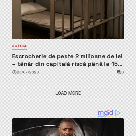
ACTUAL
Escrocherie de peste 2 milioane de lei
– tânăr din capitală riscă până la 15
ani de închisoare
23/07/2026
0
LOAD MORE