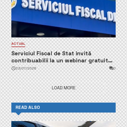
ACTUAL
Serviciul Fiscal de Stat invită
contribuabilii la un webinar gratuit
privind calculul impozitului pe
23/07/2026
0
bunurile imobiliare
LOAD MORE
READ ALSO