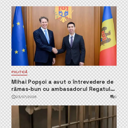
POLITICĂ
Mihai Popșoi a avut o întrevedere de
rămas-bun cu ambasadorul Regatului
Țărilor de Jos, Fred Duijn
23/07/2026
0