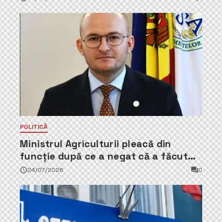
POLITICĂ
Ministrul Agriculturii pleacă din
funcție după ce a negat că a făcut
parte din Partidul Democrat
24/07/2026
0