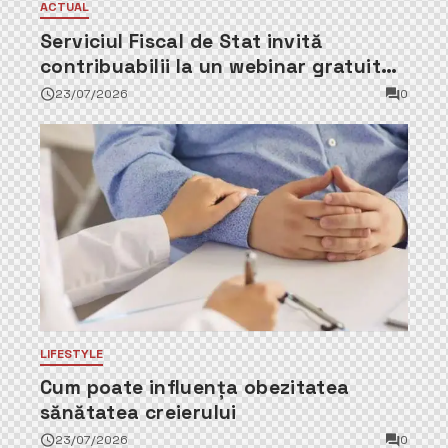
ACTUAL
Serviciul Fiscal de Stat invită
contribuabilii la un webinar gratuit
privind calculul impozitului pe
23/07/2026
0
bunurile imobiliare
LIFESTYLE
Cum poate influența obezitatea
sănătatea creierului
23/07/2026
0