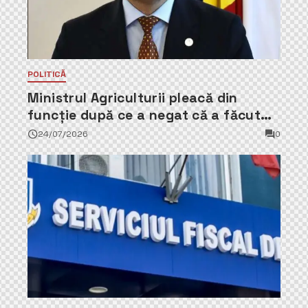
POLITICĂ
Ministrul Agriculturii pleacă din
funcție după ce a negat că a făcut
parte din Partidul Democrat
24/07/2026
0